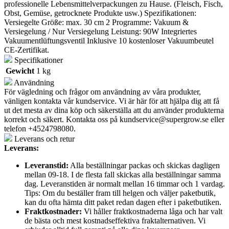
professionelle Lebensmittelverpackungen zu Hause. (Fleisch, Fisch,
Obst, Gemüse, getrocknete Produkte usw.) Spezifikationen:
Versiegelte Größe: max. 30 cm 2 Programme: Vakuum &
Versiegelung / Nur Versiegelung Leistung: 90W Integriertes
Vakuumentlüftungsventil Inklusive 10 kostenloser Vakuumbeutel
CE-Zertifikat.
Specifikationer
Gewicht
1 kg
Användning
För vägledning och frågor om användning av våra produkter,
vänligen kontakta vår kundservice. Vi är här för att hjälpa dig att få
ut det mesta av dina köp och säkerställa att du använder produkterna
korrekt och säkert. Kontakta oss på
kundservice@supergrow.se
eller
telefon +4524798080.
Leverans och retur
Leverans:
Leveranstid:
Alla beställningar packas och skickas dagligen
mellan 09-18. I de flesta fall skickas alla beställningar samma
dag. Leveranstiden är normalt mellan 16 timmar och 1 vardag.
Tips: Om du beställer fram till helgen och väljer paketbutik,
kan du ofta hämta ditt paket redan dagen efter i paketbutiken.
Fraktkostnader:
Vi håller fraktkostnaderna låga och har valt
de bästa och mest kostnadseffektiva fraktalternativen. Vi