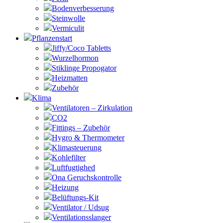
Bodenverbesserung
Steinwolle
Vermiculit
Pflanzenstart
Jiffy/Coco Tabletts
Wurzelhormon
Stiklinge Propogator
Heizmatten
Zubehör
Klima
Ventilatoren – Zirkulation
CO2
Fittings – Zubehör
Hygro & Thermometer
Klimasteuerung
Kohlefilter
Luftfugtighed
Ona Geruchskontrolle
Heizung
Belüftungs-Kit
Ventilator / Udsug
Ventilationsslanger