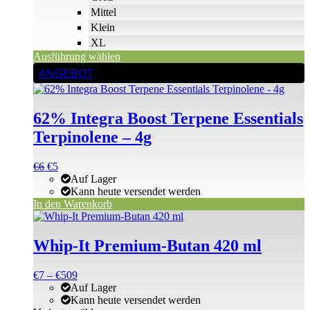
Mittel
Klein
XL
Ausführung wählen
ANGEBOT
62% Integra Boost Terpene Essentials
Terpinolene – 4g
Ursprünglicher
Aktueller
€
6
€
5
Preis
Preis
Auf Lager
war:
ist:
Kann heute versendet werden
€6
€6.
In den Warenkorb
Dieses
Produkt
weist
Whip-It Premium-Butan 420 ml
mehrere
Varianten
Preisspanne:
€
7
–
€
509
auf.
€7
Auf Lager
Die
bis
Kann heute versendet werden
Optionen