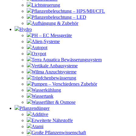
Lichtsteuerung
Pflanzenbeleuchtung – HPS/MH/CFL
Pflanzenbeleuchtung – LED
Aufhängung & Zubehör
Hydro
PH – EC Messgeräte
Alien-Systeme
Autopot
Oxypot
Terra Aquatica Bewässerungssystem
Vertikale Anbausysteme
Wilma Anzuchtsysteme
Tröpfchenbewässerung
Pumpen – Verschiedenes Zubehör
Wasserkühlung
Wassertank
Wasserfilter & Osmose
Pflanzendünger
Additive
Erweiterte Nährstoffe
Atami
Große Pflanzenwissenschaft