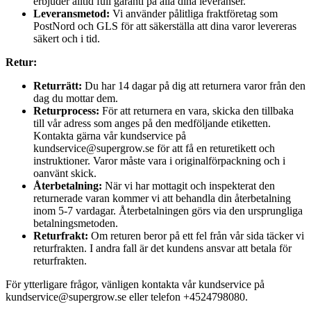
erbjuder alltid full garanti på alla dina leveranser.
Leveransmetod:
Vi använder pålitliga fraktföretag som
PostNord och GLS för att säkerställa att dina varor levereras
säkert och i tid.
Retur:
Returrätt:
Du har 14 dagar på dig att returnera varor från den
dag du mottar dem.
Returprocess:
För att returnera en vara, skicka den tillbaka
till vår adress som anges på den medföljande etiketten.
Kontakta gärna vår kundservice på
kundservice@supergrow.se för att få en returetikett och
instruktioner. Varor måste vara i originalförpackning och i
oanvänt skick.
Återbetalning:
När vi har mottagit och inspekterat den
returnerade varan kommer vi att behandla din återbetalning
inom 5-7 vardagar. Återbetalningen görs via den ursprungliga
betalningsmetoden.
Returfrakt:
Om returen beror på ett fel från vår sida täcker vi
returfrakten. I andra fall är det kundens ansvar att betala för
returfrakten.
För ytterligare frågor, vänligen kontakta vår kundservice på
kundservice@supergrow.se eller telefon +4524798080.