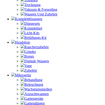
Trimmen
Trocknung
Vakuum & Forsegling
Waagen Und Zubehör
Komplettlösungen
Düngesets
Komplettset
Licht-Kits
Belüftungs-Kit
Headshop
Raucherzubehör
Grinder
Bongs
Digitale Waagen
Vape
Zubehör
Mikrogrün
Behandlung
Beleuchtung
Wachstumsmedien
Anzuchtwannen
Gartengeräte
Gartendünger