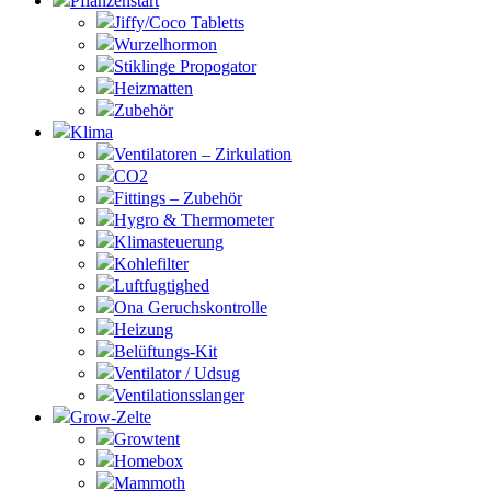
Pflanzenstart
Jiffy/Coco Tabletts
Wurzelhormon
Stiklinge Propogator
Heizmatten
Zubehör
Klima
Ventilatoren – Zirkulation
CO2
Fittings – Zubehör
Hygro & Thermometer
Klimasteuerung
Kohlefilter
Luftfugtighed
Ona Geruchskontrolle
Heizung
Belüftungs-Kit
Ventilator / Udsug
Ventilationsslanger
Grow-Zelte
Growtent
Homebox
Mammoth