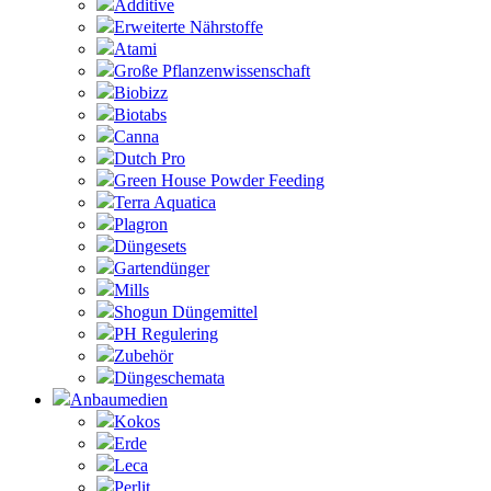
Additive
Erweiterte Nährstoffe
Atami
Große Pflanzenwissenschaft
Biobizz
Biotabs
Canna
Dutch Pro
Green House Powder Feeding
Terra Aquatica
Plagron
Düngesets
Gartendünger
Mills
Shogun Düngemittel
PH Regulering
Zubehör
Düngeschemata
Anbaumedien
Kokos
Erde
Leca
Perlit