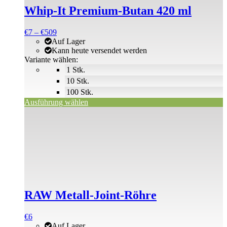
weist
Whip-It Premium-Butan 420 ml
mehrere
Varianten
Preisspanne:
€
7
–
€
509
auf.
€7
Auf Lager
Die
bis
Kann heute versendet werden
Optionen
€509
Variante wählen:
können
1 Stk.
auf
der
10 Stk.
Produktseite
100 Stk.
gewählt
Ausführung wählen
werden
RAW Metall-Joint-Röhre
€
6
Auf Lager