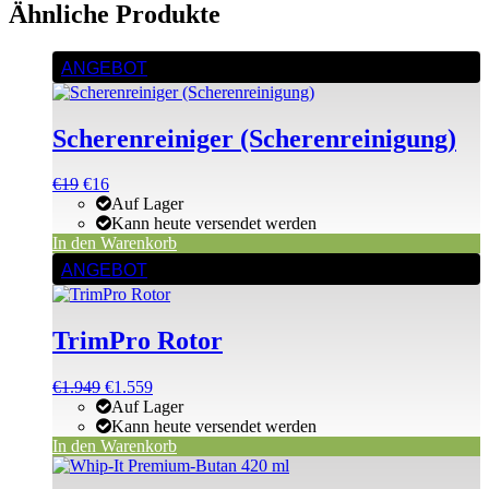
Ähnliche Produkte
ANGEBOT
Scherenreiniger (Scherenreinigung)
Ursprünglicher
Aktueller
€
19
€
16
Preis
Preis
Auf Lager
war:
ist:
Kann heute versendet werden
€19
€19.
In den Warenkorb
ANGEBOT
TrimPro Rotor
Ursprünglicher
Aktueller
€
1.949
€
1.559
Preis
Preis
Auf Lager
war:
ist:
Kann heute versendet werden
€1.949
€1.949.
In den Warenkorb
Dieses
Produkt