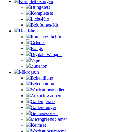
Komplettlösungen
Düngesets
Komplettset
Licht-Kits
Belüftungs-Kit
Headshop
Raucherzubehör
Grinder
Bongs
Digitale Waagen
Vape
Zubehör
Mikrogrün
Behandlung
Beleuchtung
Wachstumsmedien
Anzuchtwannen
Gartengeräte
Gartendünger
Gemüsesamen
Microgreens Samen
Keimset
Wachstumssysteme