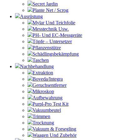
Secret Jardin
Plante Net / Scrog
Ausrüstung
Mylar Und Teichfolie
Messtechnik Usw.
PH- Und EC-Messgeräte
Töpfe – Untersetzer
Pflanzenstütze
Schädlingsbekämpfung
Taschen
Nachbehandlung
Extraktion
Boveda/Integra
Geruchsentferner
Mikroskop
Aufbewahrung
Purpl-Pro Test Kit
Vakuumbeutel
Trimmen
Trocknung
Vakuum & Forsegling
Waagen Und Zubehör