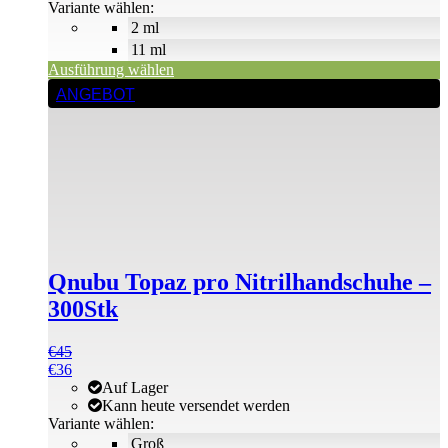
€3
Variante wählen:
2 ml
11 ml
Ausführung wählen
Dieses
ANGEBOT
Produkt
weist
mehrere
Varianten
auf.
Die
Optionen
können
auf
der
Qnubu Topaz pro Nitrilhandschuhe –
Produktseite
gewählt
300Stk
werden
€
45
€
36
Auf Lager
Kann heute versendet werden
Variante wählen:
Groß