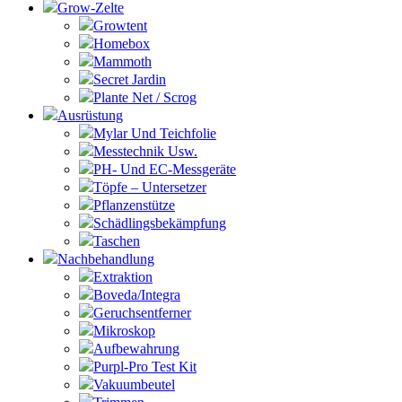
Grow-Zelte
Growtent
Homebox
Mammoth
Secret Jardin
Plante Net / Scrog
Ausrüstung
Mylar Und Teichfolie
Messtechnik Usw.
PH- Und EC-Messgeräte
Töpfe – Untersetzer
Pflanzenstütze
Schädlingsbekämpfung
Taschen
Nachbehandlung
Extraktion
Boveda/Integra
Geruchsentferner
Mikroskop
Aufbewahrung
Purpl-Pro Test Kit
Vakuumbeutel