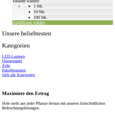
€509
Variante wählen:
können
1 Stk.
auf
der
10 Stk.
Produktseite
100 Stk.
gewählt
Ausführung wählen
werden
Unsere beliebtesten
Kategorien
LED-Lampen
Düngemittel
Zelte
Paketlösungen
Sieh alle Kategorien
Maximiere den Ertrag
Hole mehr aus jeder Pflanze heraus mit unseren fortschrittlichen
Beleuchtungslösungen.