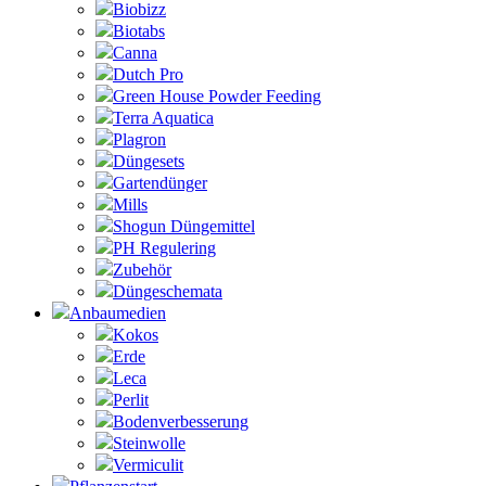
Biobizz
Biotabs
Canna
Dutch Pro
Green House Powder Feeding
Terra Aquatica
Plagron
Düngesets
Gartendünger
Mills
Shogun Düngemittel
PH Regulering
Zubehör
Düngeschemata
Anbaumedien
Kokos
Erde
Leca
Perlit
Bodenverbesserung
Steinwolle
Vermiculit