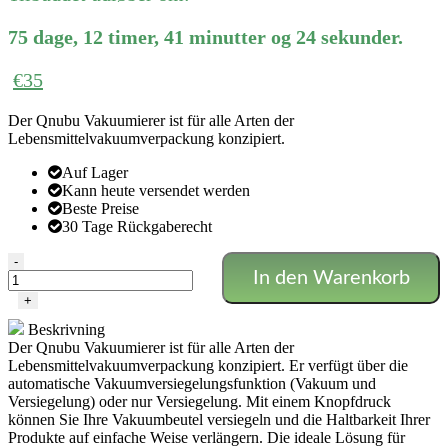
€49
€44.
75
dage
,
12
timer
,
41
minutter
og
24
sekunder
.
€
35
Der Qnubu Vakuumierer ist für alle Arten der
Lebensmittelvakuumverpackung konzipiert.
Auf Lager
Kann heute versendet werden
Beste Preise
30 Tage Rückgaberecht
Qnubu
-
In den Warenkorb
Vakuumierer
Menge
+
Beskrivning
Der Qnubu Vakuumierer ist für alle Arten der
Lebensmittelvakuumverpackung konzipiert. Er verfügt über die
automatische Vakuumversiegelungsfunktion (Vakuum und
Versiegelung) oder nur Versiegelung. Mit einem Knopfdruck
können Sie Ihre Vakuumbeutel versiegeln und die Haltbarkeit Ihrer
Produkte auf einfache Weise verlängern. Die ideale Lösung für