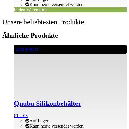
Kann heute versendet werden
In den Warenkorb
Unsere beliebtesten Produkte
Ähnliche Produkte
Dieses
ANGEBOT
Produkt
weist
mehrere
Varianten
auf.
Die
Optionen
können
auf
der
Qnubu Silikonbehälter
Produktseite
gewählt
werden
Preisspanne:
€
1
–
€
3
€1
Auf Lager
bis
Kann heute versendet werden