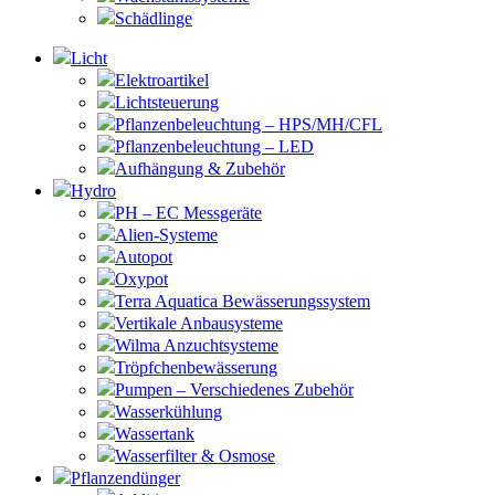
Schädlinge
Licht
Elektroartikel
Lichtsteuerung
Pflanzenbeleuchtung – HPS/MH/CFL
Pflanzenbeleuchtung – LED
Aufhängung & Zubehör
Hydro
PH – EC Messgeräte
Alien-Systeme
Autopot
Oxypot
Terra Aquatica Bewässerungssystem
Vertikale Anbausysteme
Wilma Anzuchtsysteme
Tröpfchenbewässerung
Pumpen – Verschiedenes Zubehör
Wasserkühlung
Wassertank
Wasserfilter & Osmose
Pflanzendünger