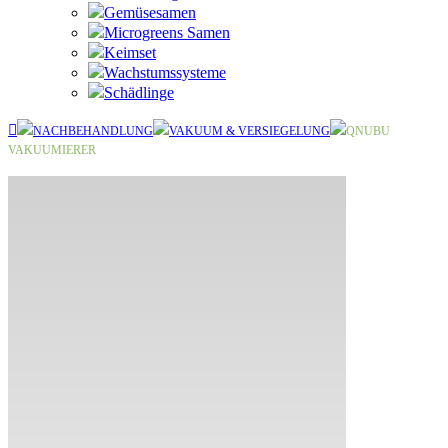
Gemüsesamen
Microgreens Samen
Keimset
Wachstumssysteme
Schädlinge
NACHBEHANDLUNG
VAKUUM & VERSIEGELUNG
QNUBU
VAKUUMIERER