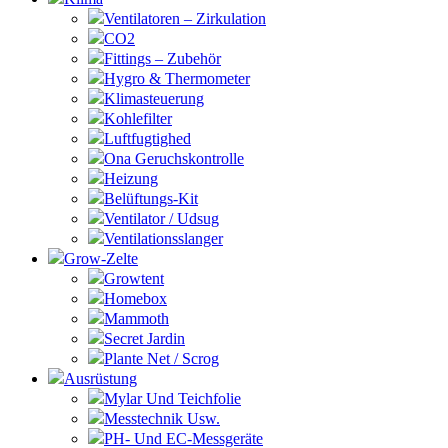
Ventilatoren – Zirkulation
CO2
Fittings – Zubehör
Hygro & Thermometer
Klimasteuerung
Kohlefilter
Luftfugtighed
Ona Geruchskontrolle
Heizung
Belüftungs-Kit
Ventilator / Udsug
Ventilationsslanger
Grow-Zelte
Growtent
Homebox
Mammoth
Secret Jardin
Plante Net / Scrog
Ausrüstung
Mylar Und Teichfolie
Messtechnik Usw.
PH- Und EC-Messgeräte