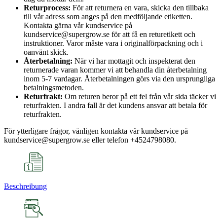
Returprocess:
För att returnera en vara, skicka den tillbaka
till vår adress som anges på den medföljande etiketten.
Kontakta gärna vår kundservice på
kundservice@supergrow.se för att få en returetikett och
instruktioner. Varor måste vara i originalförpackning och i
oanvänt skick.
Återbetalning:
När vi har mottagit och inspekterat den
returnerade varan kommer vi att behandla din återbetalning
inom 5-7 vardagar. Återbetalningen görs via den ursprungliga
betalningsmetoden.
Returfrakt:
Om returen beror på ett fel från vår sida täcker vi
returfrakten. I andra fall är det kundens ansvar att betala för
returfrakten.
För ytterligare frågor, vänligen kontakta vår kundservice på
kundservice@supergrow.se eller telefon +4524798080.
Beschreibung