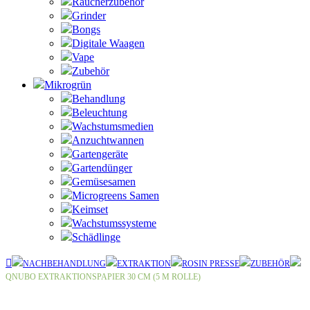
Raucherzubehör
Grinder
Bongs
Digitale Waagen
Vape
Zubehör
Mikrogrün
Behandlung
Beleuchtung
Wachstumsmedien
Anzuchtwannen
Gartengeräte
Gartendünger
Gemüsesamen
Microgreens Samen
Keimset
Wachstumssysteme
Schädlinge
NACHBEHANDLUNG
EXTRAKTION
ROSIN PRESSE
ZUBEHÖR
QNUBO EXTRAKTIONSPAPIER 30 CM (5 M ROLLE)