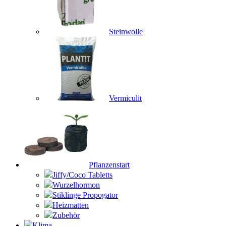
Steinwolle
Vermiculit
Pflanzenstart
Jiffy/Coco Tabletts
Wurzelhormon
Stiklinge Propogator
Heizmatten
Zubehör
Klima