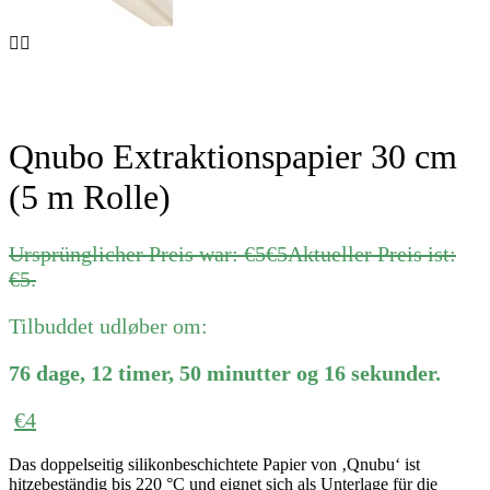
Qnubo Extraktionspapier 30 cm
(5 m Rolle)
Ursprünglicher Preis war: €5
€
5
Aktueller Preis ist:
€5.
Tilbuddet udløber om:
76
dage
,
12
timer
,
50
minutter
og
16
sekunder
.
€
4
Das doppelseitig silikonbeschichtete Papier von ‚Qnubu‘ ist
hitzebeständig bis 220 °C und eignet sich als Unterlage für die