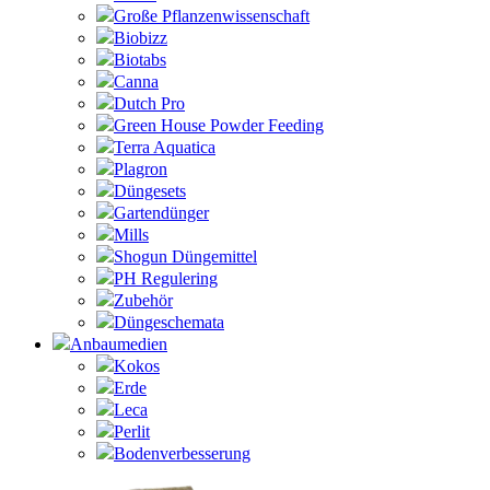
Große Pflanzenwissenschaft
Biobizz
Biotabs
Canna
Dutch Pro
Green House Powder Feeding
Terra Aquatica
Plagron
Düngesets
Gartendünger
Mills
Shogun Düngemittel
PH Regulering
Zubehör
Düngeschemata
Anbaumedien
Kokos
Erde
Leca
Perlit
Bodenverbesserung