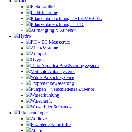
Licht
Elektroartikel
Lichtsteuerung
Pflanzenbeleuchtung – HPS/MH/CFL
Pflanzenbeleuchtung – LED
Aufhängung & Zubehör
Hydro
PH – EC Messgeräte
Alien-Systeme
Autopot
Oxypot
Terra Aquatica Bewässerungssystem
Vertikale Anbausysteme
Wilma Anzuchtsysteme
Tröpfchenbewässerung
Pumpen – Verschiedenes Zubehör
Wasserkühlung
Wassertank
Wasserfilter & Osmose
Pflanzendünger
Additive
Erweiterte Nährstoffe
Atami