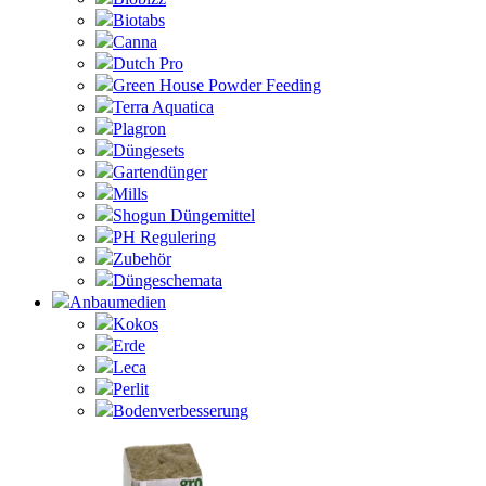
Biotabs
Canna
Dutch Pro
Green House Powder Feeding
Terra Aquatica
Plagron
Düngesets
Gartendünger
Mills
Shogun Düngemittel
PH Regulering
Zubehör
Düngeschemata
Anbaumedien
Kokos
Erde
Leca
Perlit
Bodenverbesserung