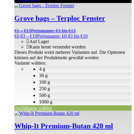
Grove bags – Terploc Fenster
€
1
–
€
13
Preisspanne: €1 bis €13
€
0,83
–
€
10
Preisspanne: €0,83 bis €10
Auf Lager
Kann heute versendet werden
Dieses Produkt weist mehrere Varianten auf. Die Optionen
können auf der Produktseite gewählt werden
Variante wählen:
4 g
30 g
100 g
250 g
500 g
1000 g
Ausführung wählen
Whip-It Premium-Butan 420 ml