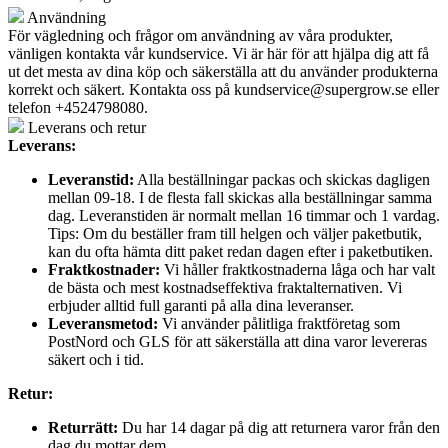
Användning
För vägledning och frågor om användning av våra produkter,
vänligen kontakta vår kundservice. Vi är här för att hjälpa dig att få
ut det mesta av dina köp och säkerställa att du använder produkterna
korrekt och säkert. Kontakta oss på
kundservice@supergrow.se
eller
telefon +4524798080.
Leverans och retur
Leverans:
Leveranstid:
Alla beställningar packas och skickas dagligen
mellan 09-18. I de flesta fall skickas alla beställningar samma
dag. Leveranstiden är normalt mellan 16 timmar och 1 vardag.
Tips: Om du beställer fram till helgen och väljer paketbutik,
kan du ofta hämta ditt paket redan dagen efter i paketbutiken.
Fraktkostnader:
Vi håller fraktkostnaderna låga och har valt
de bästa och mest kostnadseffektiva fraktalternativen. Vi
erbjuder alltid full garanti på alla dina leveranser.
Leveransmetod:
Vi använder pålitliga fraktföretag som
PostNord och GLS för att säkerställa att dina varor levereras
säkert och i tid.
Retur:
Returrätt:
Du har 14 dagar på dig att returnera varor från den
dag du mottar dem.