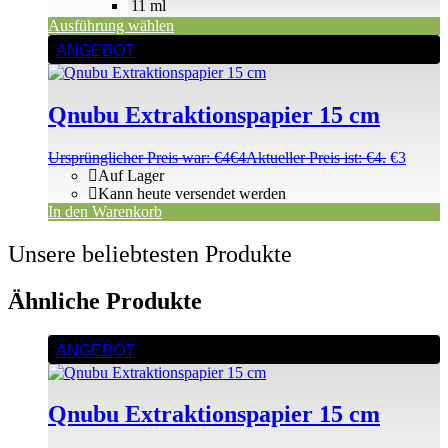
11 ml
Ausführung wählen
ANGEBOT
Qnubu Extraktionspapier 15 cm
Ursprünglicher Preis war: €4
€
4
Aktueller Preis ist: €4.
€
3
Auf Lager
Kann heute versendet werden
In den Warenkorb
Unsere beliebtesten Produkte
Ähnliche Produkte
ANGEBOT
Qnubu Extraktionspapier 15 cm