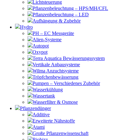
Lichtsteuerung
Pflanzenbeleuchtung – HPS/MH/CFL
Pflanzenbeleuchtung – LED
Aufhängung & Zubehör
Hydro
PH – EC Messgeräte
Alien-Systeme
Autopot
Oxypot
Terra Aquatica Bewässerungssystem
Vertikale Anbausysteme
Wilma Anzuchtsysteme
Tröpfchenbewässerung
Pumpen – Verschiedenes Zubehör
Wasserkühlung
Wassertank
Wasserfilter & Osmose
Pflanzendünger
Additive
Erweiterte Nährstoffe
Atami
Große Pflanzenwissenschaft
Biobizz