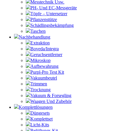
Messtechnik Usw.
PH- Und EC-Messgeräte
Töpfe – Untersetzer
Pflanzenstütze
Schädlingsbekämpfung
Taschen
Nachbehandlung
Extraktion
Boveda/Integra
Geruchsentferner
Mikroskop
Aufbewahrung
Purpl-Pro Test Kit
Vakuumbeutel
Trimmen
Trocknung
Vakuum & Forsegling
Waagen Und Zubehör
Komplettlösungen
Düngesets
Komplettset
Licht-Kits
Belüftungs-Kit