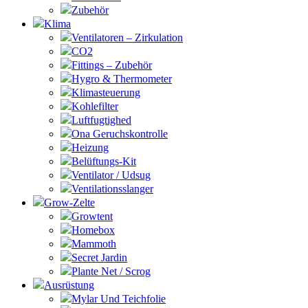
Zubehör
Klima
Ventilatoren – Zirkulation
CO2
Fittings – Zubehör
Hygro & Thermometer
Klimasteuerung
Kohlefilter
Luftfugtighed
Ona Geruchskontrolle
Heizung
Belüftungs-Kit
Ventilator / Udsug
Ventilationsslanger
Grow-Zelte
Growtent
Homebox
Mammoth
Secret Jardin
Plante Net / Scrog
Ausrüstung
Mylar Und Teichfolie