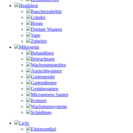
Headshop
Raucherzubehör
Grinder
Bongs
Digitale Waagen
Vape
Zubehör
Mikrogrün
Behandlung
Beleuchtung
Wachstumsmedien
Anzuchtwannen
Gartengeräte
Gartendünger
Gemüsesamen
Microgreens Samen
Keimset
Wachstumssysteme
Schädlinge
Licht
Elektroartikel