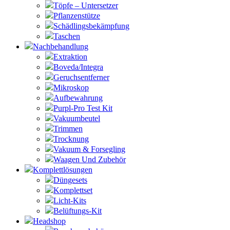
Töpfe – Untersetzer
Pflanzenstütze
Schädlingsbekämpfung
Taschen
Nachbehandlung
Extraktion
Boveda/Integra
Geruchsentferner
Mikroskop
Aufbewahrung
Purpl-Pro Test Kit
Vakuumbeutel
Trimmen
Trocknung
Vakuum & Forsegling
Waagen Und Zubehör
Komplettlösungen
Düngesets
Komplettset
Licht-Kits
Belüftungs-Kit
Headshop