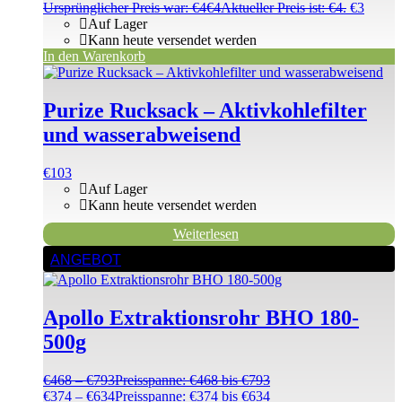
Ursprünglicher Preis war: €4
€
4
Aktueller Preis ist: €4.
€
3
Auf Lager
Kann heute versendet werden
In den Warenkorb
Purize Rucksack – Aktivkohlefilter
und wasserabweisend
€
103
Auf Lager
Kann heute versendet werden
Weiterlesen
ANGEBOT
Apollo Extraktionsrohr BHO 180-
500g
€
468
–
€
793
Preisspanne: €468 bis €793
€
374
–
€
634
Preisspanne: €374 bis €634