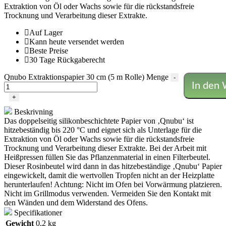
Extraktion von Öl oder Wachs sowie für die rückstandsfreie
Trocknung und Verarbeitung dieser Extrakte.
Auf Lager
Kann heute versendet werden
Beste Preise
30 Tage Rückgaberecht
Qnubo Extraktionspapier 30 cm (5 m Rolle) Menge
-
In den
+
Beskrivning
Das doppelseitig silikonbeschichtete Papier von ‚Qnubu‘ ist
hitzebeständig bis 220 °C und eignet sich als Unterlage für die
Extraktion von Öl oder Wachs sowie für die rückstandsfreie
Trocknung und Verarbeitung dieser Extrakte. Bei der Arbeit mit
Heißpressen füllen Sie das Pflanzenmaterial in einen Filterbeutel.
Dieser Rosinbeutel wird dann in das hitzebeständige ‚Qnubu‘ Papier
eingewickelt, damit die wertvollen Tropfen nicht an der Heizplatte
herunterlaufen! Achtung: Nicht im Ofen bei Vorwärmung platzieren.
Nicht im Grillmodus verwenden. Vermeiden Sie den Kontakt mit
den Wänden und dem Widerstand des Ofens.
Specifikationer
Gewicht
0,2 kg