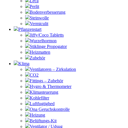
Leca
Perlit
Bodenverbesserung
Steinwolle
Vermiculit
Pflanzenstart
Jiffy/Coco Tabletts
Wurzelhormon
Stiklinge Propogator
Heizmatten
Zubehör
Klima
Ventilatoren – Zirkulation
CO2
Fittings – Zubehör
Hygro & Thermometer
Klimasteuerung
Kohlefilter
Luftfugtighed
Ona Geruchskontrolle
Heizung
Belüftungs-Kit
Ventilator / Udsug