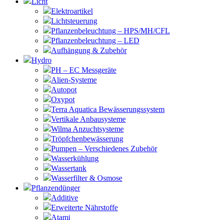
Licht
Elektroartikel
Lichtsteuerung
Pflanzenbeleuchtung – HPS/MH/CFL
Pflanzenbeleuchtung – LED
Aufhängung & Zubehör
Hydro
PH – EC Messgeräte
Alien-Systeme
Autopot
Oxypot
Terra Aquatica Bewässerungssystem
Vertikale Anbausysteme
Wilma Anzuchtsysteme
Tröpfchenbewässerung
Pumpen – Verschiedenes Zubehör
Wasserkühlung
Wassertank
Wasserfilter & Osmose
Pflanzendünger
Additive
Erweiterte Nährstoffe
Atami