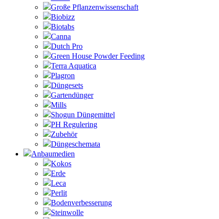
Große Pflanzenwissenschaft
Biobizz
Biotabs
Canna
Dutch Pro
Green House Powder Feeding
Terra Aquatica
Plagron
Düngesets
Gartendünger
Mills
Shogun Düngemittel
PH Regulering
Zubehör
Düngeschemata
Anbaumedien
Kokos
Erde
Leca
Perlit
Bodenverbesserung
Steinwolle