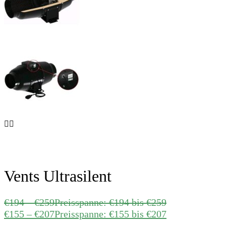
Vents Ultrasilent
€
194
–
€
259
Preisspanne: €194 bis €259
€
155
–
€
207
Preisspanne: €155 bis €207