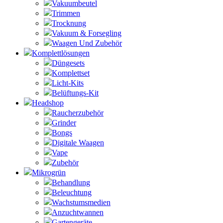
Vakuumbeutel
Trimmen
Trocknung
Vakuum & Forsegling
Waagen Und Zubehör
Komplettlösungen
Düngesets
Komplettset
Licht-Kits
Belüftungs-Kit
Headshop
Raucherzubehör
Grinder
Bongs
Digitale Waagen
Vape
Zubehör
Mikrogrün
Behandlung
Beleuchtung
Wachstumsmedien
Anzuchtwannen
Gartengeräte