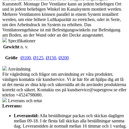
Kunststoff. Montage Der Ventilator kann an jedem beliebigen Ort
und in jedem beliebigen Winkel im Kanalsystem montiert werden.
Mehrere Ventilatoren können parallel in einem System installiert
werden, um eine höhere Luftkapazität zu erreichen, oder in Serie,
um den Arbeitsdruck im System zu erhöhen. Das
Ventilatorengehäuse ist mit Befestigungswinkeln zur Befestigung
am Boden, an der Wand oder an der Decke ausgestattet.
Specifikationer
Gewicht
n. v.
Größe
Ø100
,
Ø125
,
Ø150
,
Ø200
Användning
För vägledning och frågor om användning av våra produkter,
vänligen kontakta vår kundservice. Vi är här för att hjälpa dig att få
ut det mesta av dina köp och säkerställa att du använder produkterna
korrekt och säkert. Kontakta oss på
kundservice@supergrow.se
eller
telefon +4524798080.
Leverans och retur
Leverans:
Leveranstid:
Alla beställningar packas och skickas dagligen
mellan 09-18. I de flesta fall skickas alla beställningar samma
dag. Leveranstiden är normalt mellan 16 timmar och 1 vardag.