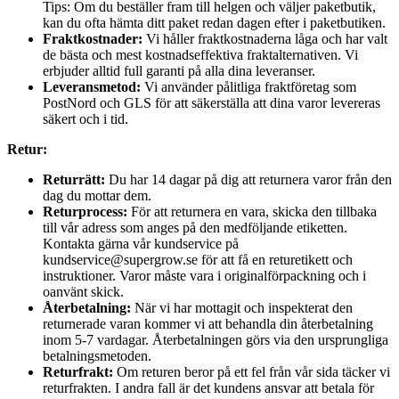
Tips: Om du beställer fram till helgen och väljer paketbutik,
kan du ofta hämta ditt paket redan dagen efter i paketbutiken.
Fraktkostnader:
Vi håller fraktkostnaderna låga och har valt
de bästa och mest kostnadseffektiva fraktalternativen. Vi
erbjuder alltid full garanti på alla dina leveranser.
Leveransmetod:
Vi använder pålitliga fraktföretag som
PostNord och GLS för att säkerställa att dina varor levereras
säkert och i tid.
Retur:
Returrätt:
Du har 14 dagar på dig att returnera varor från den
dag du mottar dem.
Returprocess:
För att returnera en vara, skicka den tillbaka
till vår adress som anges på den medföljande etiketten.
Kontakta gärna vår kundservice på
kundservice@supergrow.se för att få en returetikett och
instruktioner. Varor måste vara i originalförpackning och i
oanvänt skick.
Återbetalning:
När vi har mottagit och inspekterat den
returnerade varan kommer vi att behandla din återbetalning
inom 5-7 vardagar. Återbetalningen görs via den ursprungliga
betalningsmetoden.
Returfrakt:
Om returen beror på ett fel från vår sida täcker vi
returfrakten. I andra fall är det kundens ansvar att betala för