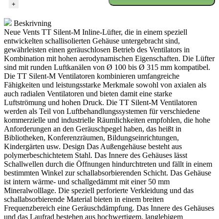
+
Beskrivning
Neue Vents TT Silent-M Inline-Lüfter, die in einem speziell
entwickelten schallisolierten Gehäuse untergebracht sind,
gewährleisten einen geräuschlosen Betrieb des Ventilators in
Kombination mit hohen aerodynamischen Eigenschaften. Die Lüfter
sind mit runden Luftkanälen von Ø 100 bis Ø 315 mm kompatibel.
Die TT Silent-M Ventilatoren kombinieren umfangreiche
Fähigkeiten und leistungsstarke Merkmale sowohl von axialen als
auch radialen Ventilatoren und bieten damit eine starke
Luftströmung und hohen Druck. Die TT Silent-M Ventilatoren
werden als Teil von Luftbehandlungssystemen für verschiedene
kommerzielle und industrielle Räumlichkeiten empfohlen, die hohe
Anforderungen an den Geräuschpegel haben, das heißt in
Bibliotheken, Konferenzräumen, Bildungseinrichtungen,
Kindergärten usw. Design Das Außengehäuse besteht aus
polymerbeschichtetem Stahl. Das Innere des Gehäuses lässt
Schallwellen durch die Öffnungen hindurchtreten und fällt in einem
bestimmten Winkel zur schallabsorbierenden Schicht. Das Gehäuse
ist intern wärme- und schallgedämmt mit einer 50 mm
Mineralwolllage. Die speziell perforierte Verkleidung und das
schallabsorbierende Material bieten in einem breiten
Frequenzbereich eine Geräuschdämpfung. Das Innere des Gehäuses
und das Laufrad bestehen aus hochwertigem, langlebigem