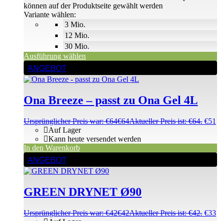
können auf der Produktseite gewählt werden
Variante wählen:
3 Mio.
12 Mio.
30 Mio.
Ausführung wählen
ANGEBOT
Ona Breeze – passt zu Ona Gel 4L
Ursprünglicher Preis war: €64
€
64
Aktueller Preis ist: €64.
€
51
Auf Lager
Kann heute versendet werden
In den Warenkorb
ANGEBOT
GREEN DRYNET Ø90
Ursprünglicher Preis war: €42
€
42
Aktueller Preis ist: €42.
€
33