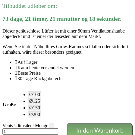
Tilbuddet udløber om:
73
dage
,
21
timer
,
21
minutter
og
18
sekunder
.
Dieser geräuschlose Lüfter ist mit einer 50mm Ventilationshaube
abgedeckt und ist einer der leisesten auf dem Markt.
Wenn Sie in der Nähe Ihres Grow-Raumes schlafen oder sich dort
aufhalten, wäre dieser besonders geeignet.
Auf Lager
Kann heute versendet werden
Beste Preise
30 Tage Rückgaberecht
Ø100
Ø125
Größe
Ø150
Ø200
Vents Ultrasilent Menge
-
In den Warenkorb