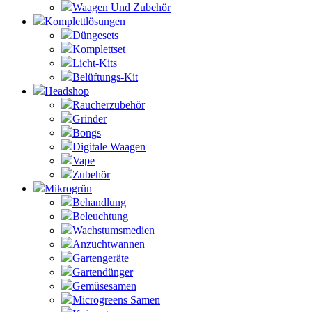
Waagen Und Zubehör
Komplettlösungen
Düngesets
Komplettset
Licht-Kits
Belüftungs-Kit
Headshop
Raucherzubehör
Grinder
Bongs
Digitale Waagen
Vape
Zubehör
Mikrogrün
Behandlung
Beleuchtung
Wachstumsmedien
Anzuchtwannen
Gartengeräte
Gartendünger
Gemüsesamen
Microgreens Samen