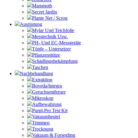
Mammoth
Secret Jardin
Plante Net / Scrog
Ausrüstung
Mylar Und Teichfolie
Messtechnik Usw.
PH- Und EC-Messgeräte
Töpfe – Untersetzer
Pflanzenstütze
Schädlingsbekämpfung
Taschen
Nachbehandlung
Extraktion
Boveda/Integra
Geruchsentferner
Mikroskop
Aufbewahrung
Purpl-Pro Test Kit
Vakuumbeutel
Trimmen
Trocknung
Vakuum & Forsegling