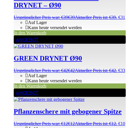
DRYNET – Ø90
Ursprünglicher Preis war: €39
€
39
Aktueller Preis ist: €39.
€
31
Auf Lager
Kann heute versendet werden
In den Warenkorb
ANGEBOT
GREEN DRYNET Ø90
Ursprünglicher Preis war: €42
€
42
Aktueller Preis ist: €42.
€
33
Auf Lager
Kann heute versendet werden
In den Warenkorb
ANGEBOT
Pflanzenschere mit gebogener Spitze
Ursprünglicher Preis war: €12
€
12
Aktueller Preis ist: €12.
€
10