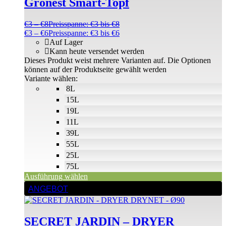
Gronest Smart-Topf
€
3
–
€
8
Preisspanne: €3 bis €8
€
3
–
€
6
Preisspanne: €3 bis €6
Auf Lager
Kann heute versendet werden
Dieses Produkt weist mehrere Varianten auf. Die Optionen
können auf der Produktseite gewählt werden
Variante wählen:
8L
15L
19L
11L
39L
55L
25L
75L
Ausführung wählen
ANGEBOT
SECRET JARDIN – DRYER