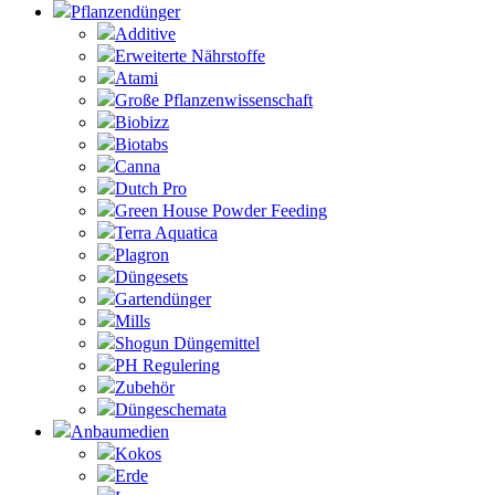
Pflanzendünger
Additive
Erweiterte Nährstoffe
Atami
Große Pflanzenwissenschaft
Biobizz
Biotabs
Canna
Dutch Pro
Green House Powder Feeding
Terra Aquatica
Plagron
Düngesets
Gartendünger
Mills
Shogun Düngemittel
PH Regulering
Zubehör
Düngeschemata
Anbaumedien
Kokos
Erde