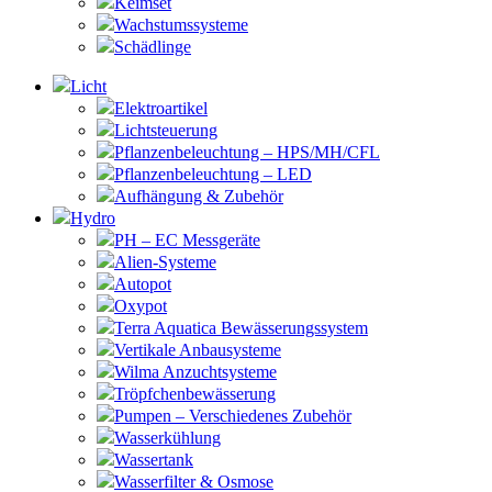
Keimset
Wachstumssysteme
Schädlinge
Licht
Elektroartikel
Lichtsteuerung
Pflanzenbeleuchtung – HPS/MH/CFL
Pflanzenbeleuchtung – LED
Aufhängung & Zubehör
Hydro
PH – EC Messgeräte
Alien-Systeme
Autopot
Oxypot
Terra Aquatica Bewässerungssystem
Vertikale Anbausysteme
Wilma Anzuchtsysteme
Tröpfchenbewässerung
Pumpen – Verschiedenes Zubehör
Wasserkühlung
Wassertank
Wasserfilter & Osmose