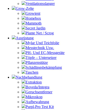
Ventilationsslanger
Grow-Zelte
Growtent
Homebox
Mammoth
Secret Jardin
Plante Net / Scrog
Ausrüstung
Mylar Und Teichfolie
Messtechnik Usw.
PH- Und EC-Messgeräte
Töpfe – Untersetzer
Pflanzenstütze
Schädlingsbekämpfung
Taschen
Nachbehandlung
Extraktion
Boveda/Integra
Geruchsentferner
Mikroskop
Aufbewahrung
Purpl-Pro Test Kit