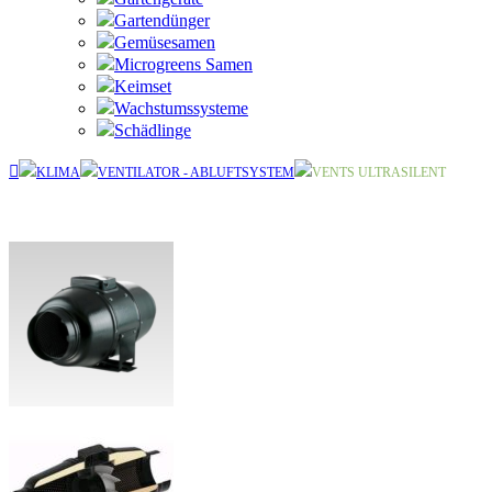
Gartendünger
Gemüsesamen
Microgreens Samen
Keimset
Wachstumssysteme
Schädlinge
KLIMA
VENTILATOR - ABLUFTSYSTEM
VENTS ULTRASILENT