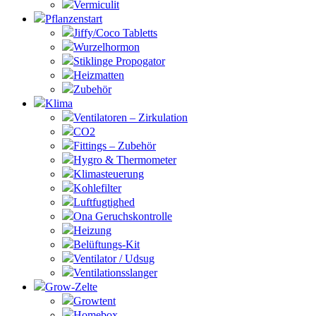
Vermiculit
Pflanzenstart
Jiffy/Coco Tabletts
Wurzelhormon
Stiklinge Propogator
Heizmatten
Zubehör
Klima
Ventilatoren – Zirkulation
CO2
Fittings – Zubehör
Hygro & Thermometer
Klimasteuerung
Kohlefilter
Luftfugtighed
Ona Geruchskontrolle
Heizung
Belüftungs-Kit
Ventilator / Udsug
Ventilationsslanger
Grow-Zelte
Growtent
Homebox