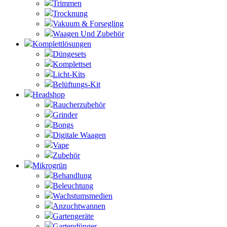
Trimmen
Trocknung
Vakuum & Forsegling
Waagen Und Zubehör
Komplettlösungen
Düngesets
Komplettset
Licht-Kits
Belüftungs-Kit
Headshop
Raucherzubehör
Grinder
Bongs
Digitale Waagen
Vape
Zubehör
Mikrogrün
Behandlung
Beleuchtung
Wachstumsmedien
Anzuchtwannen
Gartengeräte
Gartendünger