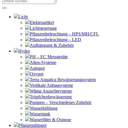
Licht
Elektroartikel
Lichtsteuerung
Pflanzenbeleuchtung – HPS/MH/CFL
Pflanzenbeleuchtung – LED
Aufhängung & Zubehör
Hydro
PH – EC Messgeräte
Alien-Systeme
Autopot
Oxypot
Terra Aquatica Bewässerungssystem
Vertikale Anbausysteme
Wilma Anzuchtsysteme
Tröpfchenbewässerung
Pumpen – Verschiedenes Zubehör
Wasserkühlung
Wassertank
Wasserfilter & Osmose
Pflanzendünger