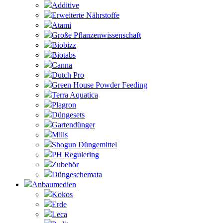
Additive
Erweiterte Nährstoffe
Atami
Große Pflanzenwissenschaft
Biobizz
Biotabs
Canna
Dutch Pro
Green House Powder Feeding
Terra Aquatica
Plagron
Düngesets
Gartendünger
Mills
Shogun Düngemittel
PH Regulering
Zubehör
Düngeschemata
Anbaumedien
Kokos
Erde
Leca