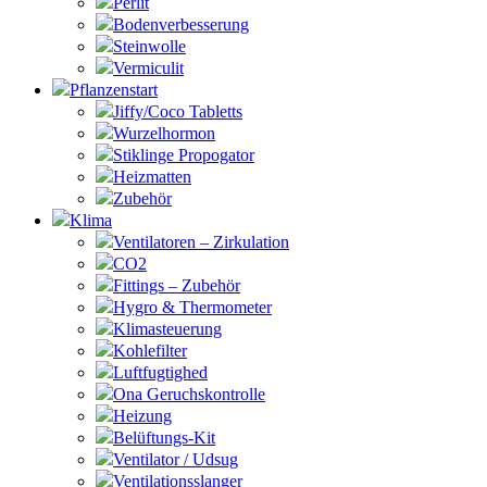
Perlit
Bodenverbesserung
Steinwolle
Vermiculit
Pflanzenstart
Jiffy/Coco Tabletts
Wurzelhormon
Stiklinge Propogator
Heizmatten
Zubehör
Klima
Ventilatoren – Zirkulation
CO2
Fittings – Zubehör
Hygro & Thermometer
Klimasteuerung
Kohlefilter
Luftfugtighed
Ona Geruchskontrolle
Heizung
Belüftungs-Kit
Ventilator / Udsug
Ventilationsslanger