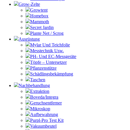
Grow-Zelte
Growtent
Homebox
Mammoth
Secret Jardin
Plante Net / Scrog
Ausrüstung
Mylar Und Teichfolie
Messtechnik Usw.
PH- Und EC-Messgeräte
Töpfe – Untersetzer
Pflanzenstütze
Schädlingsbekämpfung
Taschen
Nachbehandlung
Extraktion
Boveda/Integra
Geruchsentferner
Mikroskop
Aufbewahrung
Purpl-Pro Test Kit
Vakuumbeutel