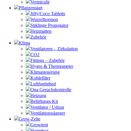
Vermiculit
Pflanzenstart
Jiffy/Coco Tabletts
Wurzelhormon
Stiklinge Propogator
Heizmatten
Zubehör
Klima
Ventilatoren – Zirkulation
CO2
Fittings – Zubehör
Hygro & Thermometer
Klimasteuerung
Kohlefilter
Luftfugtighed
Ona Geruchskontrolle
Heizung
Belüftungs-Kit
Ventilator / Udsug
Ventilationsslanger
Grow-Zelte
Growtent
Homebox