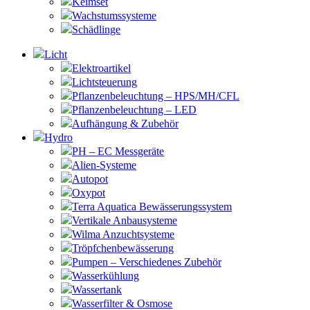
Keimset
Wachstumssysteme
Schädlinge
Licht
Elektroartikel
Lichtsteuerung
Pflanzenbeleuchtung – HPS/MH/CFL
Pflanzenbeleuchtung – LED
Aufhängung & Zubehör
Hydro
PH – EC Messgeräte
Alien-Systeme
Autopot
Oxypot
Terra Aquatica Bewässerungssystem
Vertikale Anbausysteme
Wilma Anzuchtsysteme
Tröpfchenbewässerung
Pumpen – Verschiedenes Zubehör
Wasserkühlung
Wassertank
Wasserfilter & Osmose