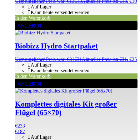
Ursprünglicher Preis war: €13
€
13
Aktueller Preis ist: €13.
€
10
Auf Lager
Kann heute versendet werden
In den Warenkorb
ANGEBOT
Biobizz Hydro Startpaket
Ursprünglicher Preis war: €31
€
31
Aktueller Preis ist: €31.
€
25
Auf Lager
Kann heute versendet werden
In den Warenkorb
ANGEBOT
Komplettes digitales Kit großer
Flügel (65×70)
€
233
€
187
Auf Lager