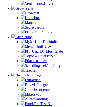
Ventilationsslanger
Grow-Zelte
Growtent
Homebox
Mammoth
Secret Jardin
Plante Net / Scrog
Ausrüstung
Mylar Und Teichfolie
Messtechnik Usw.
PH- Und EC-Messgeräte
Töpfe – Untersetzer
Pflanzenstütze
Schädlingsbekämpfung
Taschen
Nachbehandlung
Extraktion
Boveda/Integra
Geruchsentferner
Mikroskop
Aufbewahrung
Purpl-Pro Test Kit