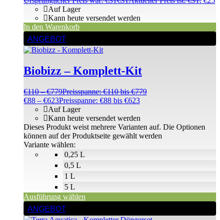
Ursprünglicher Preis war: €31
€
31
Aktueller Preis ist: €31.
€
25
Auf Lager
Kann heute versendet werden
In den Warenkorb
ANGEBOT
Biobizz – Komplett-Kit
€
110
–
€
779
Preisspanne: €110 bis €779
€
88
–
€
623
Preisspanne: €88 bis €623
Auf Lager
Kann heute versendet werden
Dieses Produkt weist mehrere Varianten auf. Die Optionen
können auf der Produktseite gewählt werden
Variante wählen:
0,25 L
0,5 L
1 L
5 L
Ausführung wählen
ANGEBOT