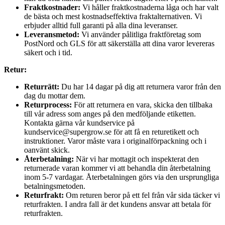
Fraktkostnader:
Vi håller fraktkostnaderna låga och har valt
de bästa och mest kostnadseffektiva fraktalternativen. Vi
erbjuder alltid full garanti på alla dina leveranser.
Leveransmetod:
Vi använder pålitliga fraktföretag som
PostNord och GLS för att säkerställa att dina varor levereras
säkert och i tid.
Retur:
Returrätt:
Du har 14 dagar på dig att returnera varor från den
dag du mottar dem.
Returprocess:
För att returnera en vara, skicka den tillbaka
till vår adress som anges på den medföljande etiketten.
Kontakta gärna vår kundservice på
kundservice@supergrow.se för att få en returetikett och
instruktioner. Varor måste vara i originalförpackning och i
oanvänt skick.
Återbetalning:
När vi har mottagit och inspekterat den
returnerade varan kommer vi att behandla din återbetalning
inom 5-7 vardagar. Återbetalningen görs via den ursprungliga
betalningsmetoden.
Returfrakt:
Om returen beror på ett fel från vår sida täcker vi
returfrakten. I andra fall är det kundens ansvar att betala för
returfrakten.