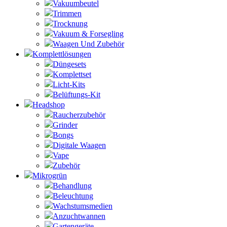
Vakuumbeutel
Trimmen
Trocknung
Vakuum & Forsegling
Waagen Und Zubehör
Komplettlösungen
Düngesets
Komplettset
Licht-Kits
Belüftungs-Kit
Headshop
Raucherzubehör
Grinder
Bongs
Digitale Waagen
Vape
Zubehör
Mikrogrün
Behandlung
Beleuchtung
Wachstumsmedien
Anzuchtwannen
Gartengeräte