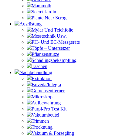
Mammoth
Secret Jardin
Plante Net / Scrog
Ausrüstung
Mylar Und Teichfolie
Messtechnik Usw.
PH- Und EC-Messgeräte
Töpfe – Untersetzer
Pflanzenstütze
Schädlingsbekämpfung
Taschen
Nachbehandlung
Extraktion
Boveda/Integra
Geruchsentferner
Mikroskop
Aufbewahrung
Purpl-Pro Test Kit
Vakuumbeutel
Trimmen
Trocknung
Vakuum & Forsegling