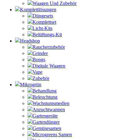
Waagen Und Zubehör
Komplettlösungen
Düngesets
Komplettset
Licht-Kits
Belüftungs-Kit
Headshop
Raucherzubehör
Grinder
Bongs
Digitale Waagen
Vape
Zubehör
Mikrogrün
Behandlung
Beleuchtung
Wachstumsmedien
Anzuchtwannen
Gartengeräte
Gartendünger
Gemüsesamen
Microgreens Samen