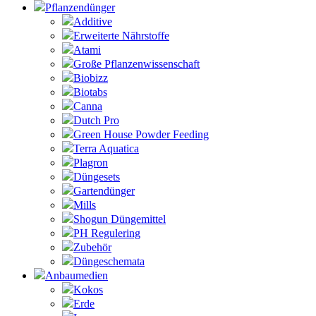
Pflanzendünger
Additive
Erweiterte Nährstoffe
Atami
Große Pflanzenwissenschaft
Biobizz
Biotabs
Canna
Dutch Pro
Green House Powder Feeding
Terra Aquatica
Plagron
Düngesets
Gartendünger
Mills
Shogun Düngemittel
PH Regulering
Zubehör
Düngeschemata
Anbaumedien
Kokos
Erde