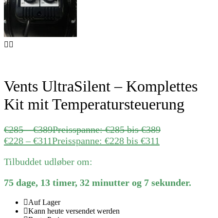
Vents UltraSilent – Komplettes
Kit mit Temperatursteuerung
€
285
–
€
389
Preisspanne: €285 bis €389
€
228
–
€
311
Preisspanne: €228 bis €311
Tilbuddet udløber om:
75
dage
,
13
timer
,
32
minutter
og
7
sekunder
.
Auf Lager
Kann heute versendet werden