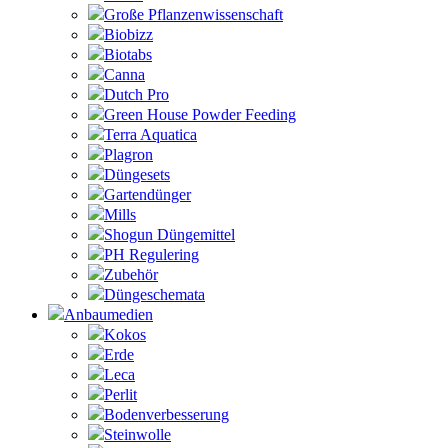
Große Pflanzenwissenschaft
Biobizz
Biotabs
Canna
Dutch Pro
Green House Powder Feeding
Terra Aquatica
Plagron
Düngesets
Gartendünger
Mills
Shogun Düngemittel
PH Regulering
Zubehör
Düngeschemata
Anbaumedien
Kokos
Erde
Leca
Perlit
Bodenverbesserung
Steinwolle