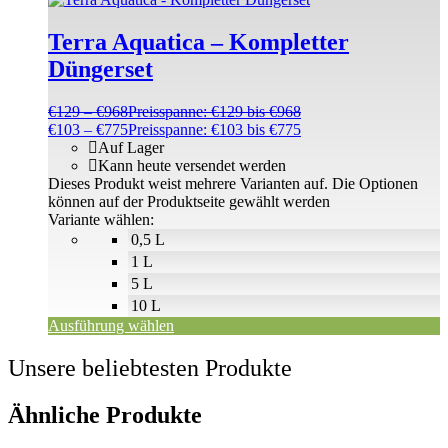
Terra Aquatica – Kompletter
Düngerset
€
129
–
€
968
Preisspanne: €129 bis €968
€
103
–
€
775
Preisspanne: €103 bis €775
Auf Lager
Kann heute versendet werden
Dieses Produkt weist mehrere Varianten auf. Die Optionen
können auf der Produktseite gewählt werden
Variante wählen:
0,5 L
1 L
5 L
10 L
Ausführung wählen
Unsere beliebtesten Produkte
Ähnliche Produkte