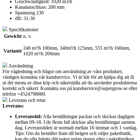
Geschwindigkeit: 1020 m3/h
Kanalanschluss: 200 mm
Spannung 230
dB: 31-36
Specifikationer
Gewicht
n. v.
240 m³/h 100mm, 340m³/h 125mm, 555 m³/h 160mm,
Variante
1020 m³/h 200mm
Användning
För vägledning och frågor om användning av våra produkter,
vänligen kontakta vår kundservice. Vi är här för att hjälpa dig att få
ut det mesta av dina köp och säkerställa att du använder produkterna
korrekt och säkert. Kontakta oss på
kundservice@supergrow.se
eller
telefon +4524798080.
Leverans och retur
Leverans:
Leveranstid:
Alla beställningar packas och skickas dagligen
mellan 09-18. I de flesta fall skickas alla beställningar samma
dag. Leveranstiden är normalt mellan 16 timmar och 1 vardag.
Tips: Om du beställer fram till helgen och väljer paketbutik,
kan du ofta hämta ditt paket redan dagen efter i paketbutiken.