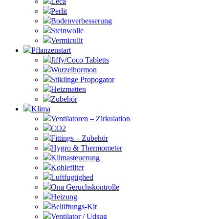
Leca
Perlit
Bodenverbesserung
Steinwolle
Vermiculit
Pflanzenstart
Jiffy/Coco Tabletts
Wurzelhormon
Stiklinge Propogator
Heizmatten
Zubehör
Klima
Ventilatoren – Zirkulation
CO2
Fittings – Zubehör
Hygro & Thermometer
Klimasteuerung
Kohlefilter
Luftfugtighed
Ona Geruchskontrolle
Heizung
Belüftungs-Kit
Ventilator / Udsug