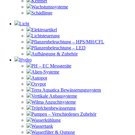
Keimset
Wachstumssysteme
Schädlinge
Licht
Elektroartikel
Lichtsteuerung
Pflanzenbeleuchtung – HPS/MH/CFL
Pflanzenbeleuchtung – LED
Aufhängung & Zubehör
Hydro
PH – EC Messgeräte
Alien-Systeme
Autopot
Oxypot
Terra Aquatica Bewässerungssystem
Vertikale Anbausysteme
Wilma Anzuchtsysteme
Tröpfchenbewässerung
Pumpen – Verschiedenes Zubehör
Wasserkühlung
Wassertank
Wasserfilter & Osmose