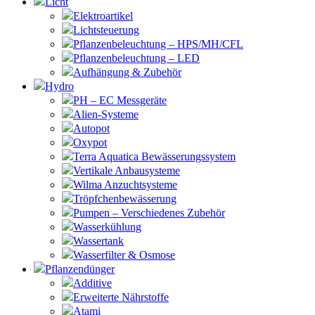
Licht
Elektroartikel
Lichtsteuerung
Pflanzenbeleuchtung – HPS/MH/CFL
Pflanzenbeleuchtung – LED
Aufhängung & Zubehör
Hydro
PH – EC Messgeräte
Alien-Systeme
Autopot
Oxypot
Terra Aquatica Bewässerungssystem
Vertikale Anbausysteme
Wilma Anzuchtsysteme
Tröpfchenbewässerung
Pumpen – Verschiedenes Zubehör
Wasserkühlung
Wassertank
Wasserfilter & Osmose
Pflanzendünger
Additive
Erweiterte Nährstoffe
Atami