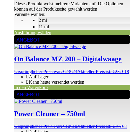
Dieses Produkt weist mehrere Varianten auf. Die Optionen
können auf der Produktseite gewählt werden
Variante wählen:
2 ml
11 ml
Ausführung wählen
ANGEBOT
On Balance MZ 200 – Digitalwaage
Ursprünglicher Preis war: €23
€
23
Aktueller Preis ist: €23.
€
18
Auf Lager
Kann heute versendet werden
In den Warenkorb
ANGEBOT
Power Cleaner – 750ml
Ursprünglicher Preis war: €10
€
10
Aktueller Preis ist: €10.
€
8
Auf Lager