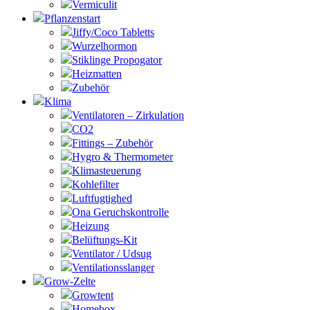
Vermiculit
Pflanzenstart
Jiffy/Coco Tabletts
Wurzelhormon
Stiklinge Propogator
Heizmatten
Zubehör
Klima
Ventilatoren – Zirkulation
CO2
Fittings – Zubehör
Hygro & Thermometer
Klimasteuerung
Kohlefilter
Luftfugtighed
Ona Geruchskontrolle
Heizung
Belüftungs-Kit
Ventilator / Udsug
Ventilationsslanger
Grow-Zelte
Growtent
Homebox