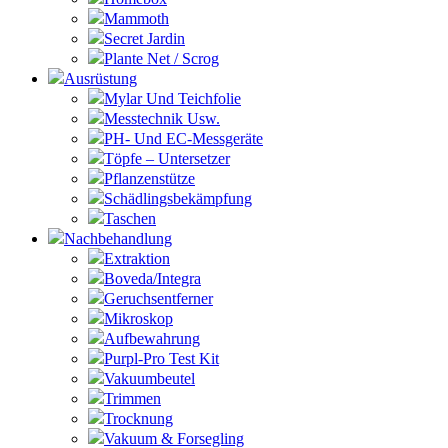
Mammoth
Secret Jardin
Plante Net / Scrog
Ausrüstung
Mylar Und Teichfolie
Messtechnik Usw.
PH- Und EC-Messgeräte
Töpfe – Untersetzer
Pflanzenstütze
Schädlingsbekämpfung
Taschen
Nachbehandlung
Extraktion
Boveda/Integra
Geruchsentferner
Mikroskop
Aufbewahrung
Purpl-Pro Test Kit
Vakuumbeutel
Trimmen
Trocknung
Vakuum & Forsegling