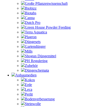
Große Pflanzenwissenschaft
Biobizz
Biotabs
Canna
Dutch Pro
Green House Powder Feeding
Terra Aquatica
Plagron
Düngesets
Gartendünger
Mills
Shogun Düngemittel
PH Regulering
Zubehör
Düngeschemata
Anbaumedien
Kokos
Erde
Leca
Perlit
Bodenverbesserung
Steinwolle