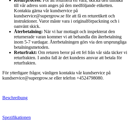
Returprocess:
För att returnera en vara, skicka den tillbaka
till vår adress som anges på den medföljande etiketten.
Kontakta gärna vår kundservice på
kundservice@supergrow.se för att få en returetikett och
instruktioner. Varor måste vara i originalförpackning och i
oanvänt skick.
Återbetalning:
När vi har mottagit och inspekterat den
returnerade varan kommer vi att behandla din återbetalning
inom 5-7 vardagar. Återbetalningen görs via den ursprungliga
betalningsmetoden.
Returfrakt:
Om returen beror på ett fel från vår sida täcker vi
returfrakten. I andra fall är det kundens ansvar att betala för
returfrakten.
För ytterligare frågor, vänligen kontakta vår kundservice på
kundservice@supergrow.se eller telefon +4524798080.
Beschreibung
Spezifikationen