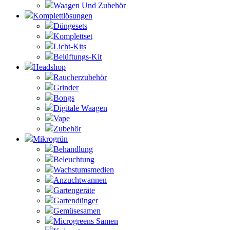
Waagen Und Zubehör
Komplettlösungen
Düngesets
Komplettset
Licht-Kits
Belüftungs-Kit
Headshop
Raucherzubehör
Grinder
Bongs
Digitale Waagen
Vape
Zubehör
Mikrogrün
Behandlung
Beleuchtung
Wachstumsmedien
Anzuchtwannen
Gartengeräte
Gartendünger
Gemüsesamen
Microgreens Samen