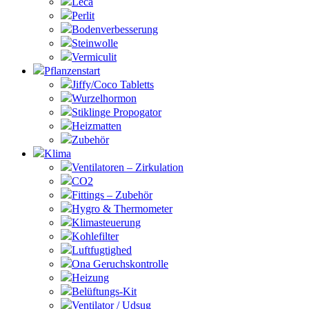
Leca
Perlit
Bodenverbesserung
Steinwolle
Vermiculit
Pflanzenstart
Jiffy/Coco Tabletts
Wurzelhormon
Stiklinge Propogator
Heizmatten
Zubehör
Klima
Ventilatoren – Zirkulation
CO2
Fittings – Zubehör
Hygro & Thermometer
Klimasteuerung
Kohlefilter
Luftfugtighed
Ona Geruchskontrolle
Heizung
Belüftungs-Kit
Ventilator / Udsug