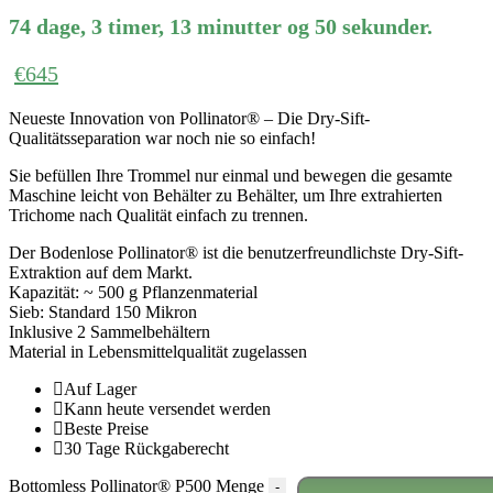
74
dage
,
3
timer
,
13
minutter
og
50
sekunder
.
€
645
Neueste Innovation von Pollinator
®
– Die Dry-Sift-
Qualitätsseparation war noch nie so einfach!
Sie befüllen Ihre Trommel nur einmal und bewegen die gesamte
Maschine leicht von Behälter zu Behälter, um Ihre extrahierten
Trichome nach Qualität einfach zu trennen.
Der Bodenlose Pollinator® ist die benutzerfreundlichste Dry-Sift-
Extraktion auf dem Markt.
Kapazität: ~ 500 g Pflanzenmaterial
Sieb: Standard 150 Mikron
Inklusive 2 Sammelbehältern
Material in Lebensmittelqualität zugelassen
Auf Lager
Kann heute versendet werden
Beste Preise
30 Tage Rückgaberecht
Bottomless Pollinator® P500 Menge
-