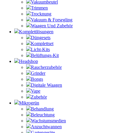
Vakuumbeutel
Trimmen
Trocknung
Vakuum & Forsegling
Waagen Und Zubehör
Komplettlösungen
Düngesets
Komplettset
Licht-Kits
Belüftungs-Kit
Headshop
Raucherzubehör
Grinder
Bongs
Digitale Waagen
Vape
Zubehör
Mikrogrün
Behandlung
Beleuchtung
Wachstumsmedien
Anzuchtwannen
Gartengeräte