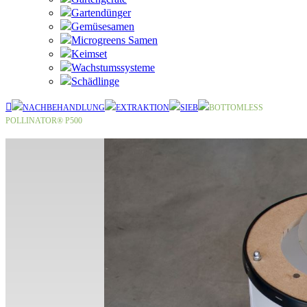
Gartendünger
Gemüsesamen
Microgreens Samen
Keimset
Wachstumssysteme
Schädlinge
NACHBEHANDLUNG
EXTRAKTION
SIEB
BOTTOMLESS
POLLINATOR® P500