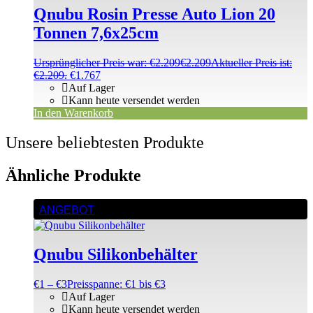
Qnubu Rosin Presse Auto Lion 20
Tonnen 7,6x25cm
Ursprünglicher Preis war: €2.209
€
2.209
Aktueller Preis ist:
€2.209.
€
1.767
Auf Lager
Kann heute versendet werden
In den Warenkorb
Unsere beliebtesten Produkte
Ähnliche Produkte
ANGEBOT
Qnubu Silikonbehälter
€
1
–
€
3
Preisspanne: €1 bis €3
Auf Lager
Kann heute versendet werden