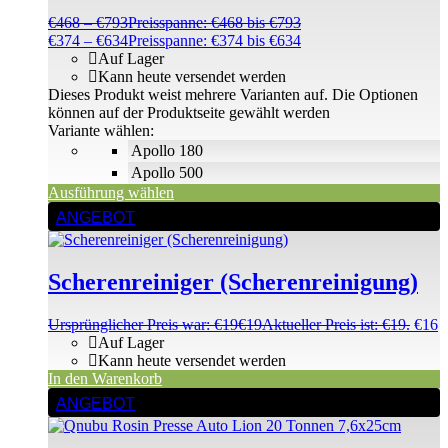
€
468
–
€
793
Preisspanne: €468 bis €793
€
374
–
€
634
Preisspanne: €374 bis €634
Auf Lager
Kann heute versendet werden
Dieses Produkt weist mehrere Varianten auf. Die Optionen
können auf der Produktseite gewählt werden
Variante wählen:
Apollo 180
Apollo 500
Ausführung wählen
ANGEBOT
Scherenreiniger (Scherenreinigung)
Ursprünglicher Preis war: €19
€
19
Aktueller Preis ist: €19.
€
16
Auf Lager
Kann heute versendet werden
In den Warenkorb
ANGEBOT