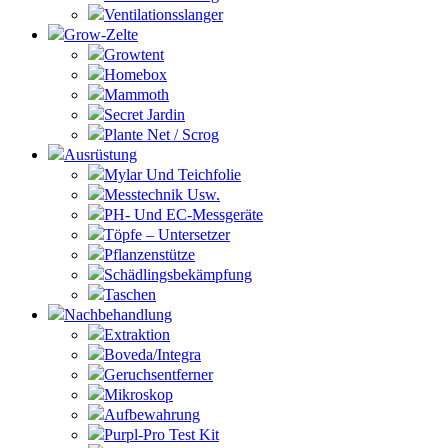
Ventilationsslanger
Grow-Zelte
Growtent
Homebox
Mammoth
Secret Jardin
Plante Net / Scrog
Ausrüstung
Mylar Und Teichfolie
Messtechnik Usw.
PH- Und EC-Messgeräte
Töpfe – Untersetzer
Pflanzenstütze
Schädlingsbekämpfung
Taschen
Nachbehandlung
Extraktion
Boveda/Integra
Geruchsentferner
Mikroskop
Aufbewahrung
Purpl-Pro Test Kit