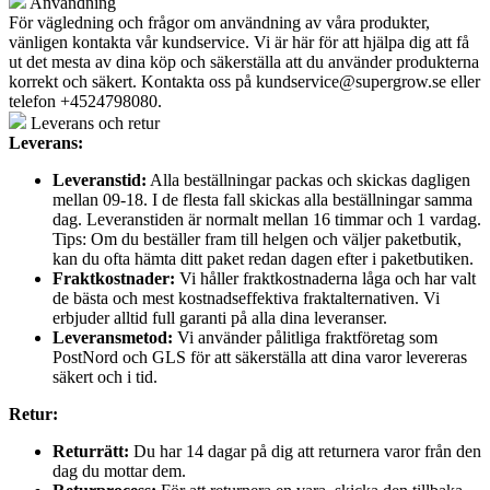
Användning
För vägledning och frågor om användning av våra produkter,
vänligen kontakta vår kundservice. Vi är här för att hjälpa dig att få
ut det mesta av dina köp och säkerställa att du använder produkterna
korrekt och säkert. Kontakta oss på
kundservice@supergrow.se
eller
telefon +4524798080.
Leverans och retur
Leverans:
Leveranstid:
Alla beställningar packas och skickas dagligen
mellan 09-18. I de flesta fall skickas alla beställningar samma
dag. Leveranstiden är normalt mellan 16 timmar och 1 vardag.
Tips: Om du beställer fram till helgen och väljer paketbutik,
kan du ofta hämta ditt paket redan dagen efter i paketbutiken.
Fraktkostnader:
Vi håller fraktkostnaderna låga och har valt
de bästa och mest kostnadseffektiva fraktalternativen. Vi
erbjuder alltid full garanti på alla dina leveranser.
Leveransmetod:
Vi använder pålitliga fraktföretag som
PostNord och GLS för att säkerställa att dina varor levereras
säkert och i tid.
Retur:
Returrätt:
Du har 14 dagar på dig att returnera varor från den
dag du mottar dem.