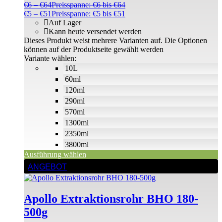
€
6
–
€
64
Preisspanne: €6 bis €64
€
5
–
€
51
Preisspanne: €5 bis €51
Auf Lager
Kann heute versendet werden
Dieses Produkt weist mehrere Varianten auf. Die Optionen
können auf der Produktseite gewählt werden
Variante wählen:
10L
60ml
120ml
290ml
570ml
1300ml
2350ml
3800ml
Ausführung wählen
ANGEBOT
Apollo Extraktionsrohr BHO 180-
500g