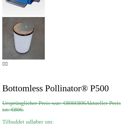
Bottomless Pollinator® P500
Ursprünglicher Preis war: €806
€
806
Aktueller Preis
ist: €806.
Tilbuddet udløber om: