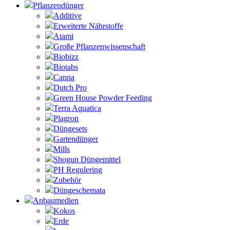
Pflanzendünger
Additive
Erweiterte Nährstoffe
Atami
Große Pflanzenwissenschaft
Biobizz
Biotabs
Canna
Dutch Pro
Green House Powder Feeding
Terra Aquatica
Plagron
Düngesets
Gartendünger
Mills
Shogun Düngemittel
PH Regulering
Zubehör
Düngeschemata
Anbaumedien
Kokos
Erde