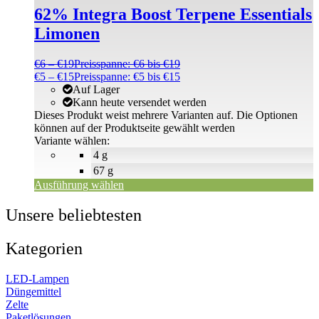
62% Integra Boost Terpene Essentials
Limonen
€
6
–
€
19
Preisspanne: €6 bis €19
€
5
–
€
15
Preisspanne: €5 bis €15
Auf Lager
Kann heute versendet werden
Dieses Produkt weist mehrere Varianten auf. Die Optionen
können auf der Produktseite gewählt werden
Variante wählen:
4 g
67 g
Ausführung wählen
Unsere beliebtesten
Kategorien
LED-Lampen
Düngemittel
Zelte
Paketlösungen