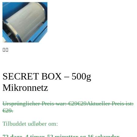
SECRET BOX – 500g
Mikronnetz
Ursprünglicher Preis war: €29
€
29
Aktueller Preis ist:
€29.
Tilbuddet udløber om:
72
dage
,
4
timer
,
52
minutter
og
16
sekunder
.