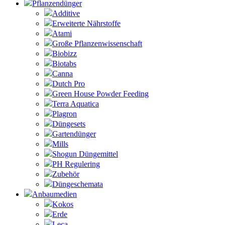
Pflanzendünger
Additive
Erweiterte Nährstoffe
Atami
Große Pflanzenwissenschaft
Biobizz
Biotabs
Canna
Dutch Pro
Green House Powder Feeding
Terra Aquatica
Plagron
Düngesets
Gartendünger
Mills
Shogun Düngemittel
PH Regulering
Zubehör
Düngeschemata
Anbaumedien
Kokos
Erde
Leca