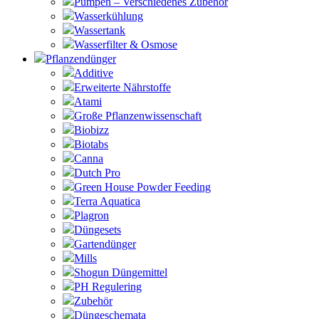
Pumpen – Verschiedenes Zubehör
Wasserkühlung
Wassertank
Wasserfilter & Osmose
Pflanzendünger
Additive
Erweiterte Nährstoffe
Atami
Große Pflanzenwissenschaft
Biobizz
Biotabs
Canna
Dutch Pro
Green House Powder Feeding
Terra Aquatica
Plagron
Düngesets
Gartendünger
Mills
Shogun Düngemittel
PH Regulering
Zubehör
Düngeschemata