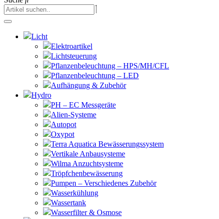
Licht
Elektroartikel
Lichtsteuerung
Pflanzenbeleuchtung – HPS/MH/CFL
Pflanzenbeleuchtung – LED
Aufhängung & Zubehör
Hydro
PH – EC Messgeräte
Alien-Systeme
Autopot
Oxypot
Terra Aquatica Bewässerungssystem
Vertikale Anbausysteme
Wilma Anzuchtsysteme
Tröpfchenbewässerung
Pumpen – Verschiedenes Zubehör
Wasserkühlung
Wassertank
Wasserfilter & Osmose