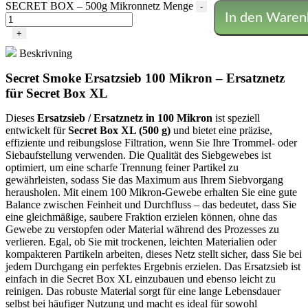
SECRET BOX – 500g Mikronnetz Menge
-
In den Waren
+
Beskrivning
Secret Smoke Ersatzsieb 100 Mikron – Ersatznetz
für Secret Box XL
Dieses
Ersatzsieb / Ersatznetz in 100 Mikron
ist speziell
entwickelt für
Secret Box XL (500 g)
und bietet eine präzise,
effiziente und reibungslose Filtration, wenn Sie Ihre Trommel- oder
Siebaufstellung verwenden. Die Qualität des Siebgewebes ist
optimiert, um eine scharfe Trennung feiner Partikel zu
gewährleisten, sodass Sie das Maximum aus Ihrem Siebvorgang
herausholen. Mit einem 100 Mikron-Gewebe erhalten Sie eine gute
Balance zwischen Feinheit und Durchfluss – das bedeutet, dass Sie
eine gleichmäßige, saubere Fraktion erzielen können, ohne das
Gewebe zu verstopfen oder Material während des Prozesses zu
verlieren. Egal, ob Sie mit trockenen, leichten Materialien oder
kompakteren Partikeln arbeiten, dieses Netz stellt sicher, dass Sie bei
jedem Durchgang ein perfektes Ergebnis erzielen. Das Ersatzsieb ist
einfach in die Secret Box XL einzubauen und ebenso leicht zu
reinigen. Das robuste Material sorgt für eine lange Lebensdauer
selbst bei häufiger Nutzung und macht es ideal für sowohl