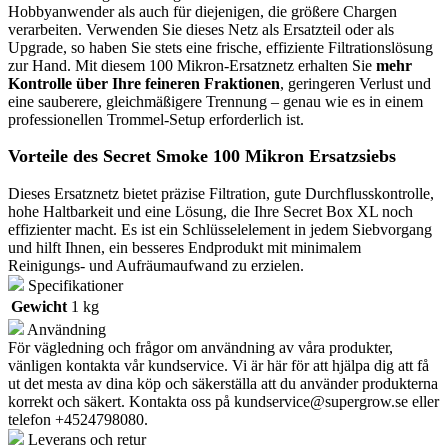
Hobbyanwender als auch für diejenigen, die größere Chargen
verarbeiten. Verwenden Sie dieses Netz als Ersatzteil oder als
Upgrade, so haben Sie stets eine frische, effiziente Filtrationslösung
zur Hand. Mit diesem 100 Mikron-Ersatznetz erhalten Sie
mehr
Kontrolle über Ihre feineren Fraktionen
, geringeren Verlust und
eine sauberere, gleichmäßigere Trennung – genau wie es in einem
professionellen Trommel-Setup erforderlich ist.
Vorteile des Secret Smoke 100 Mikron Ersatzsiebs
Dieses Ersatznetz bietet präzise Filtration, gute Durchflusskontrolle,
hohe Haltbarkeit und eine Lösung, die Ihre Secret Box XL noch
effizienter macht. Es ist ein Schlüsselelement in jedem Siebvorgang
und hilft Ihnen, ein besseres Endprodukt mit minimalem
Reinigungs- und Aufräumaufwand zu erzielen.
Specifikationer
Gewicht
1 kg
Användning
För vägledning och frågor om användning av våra produkter,
vänligen kontakta vår kundservice. Vi är här för att hjälpa dig att få
ut det mesta av dina köp och säkerställa att du använder produkterna
korrekt och säkert. Kontakta oss på
kundservice@supergrow.se
eller
telefon +4524798080.
Leverans och retur