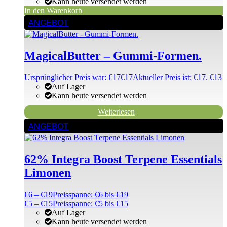
Kann heute versendet werden
In den Warenkorb
ANGEBOT
MagicalButter – Gummi-Formen.
Ursprünglicher Preis war: €17
€
17
Aktueller Preis ist: €17.
€
13
Auf Lager
Kann heute versendet werden
Weiterlesen
ANGEBOT
62% Integra Boost Terpene Essentials
Limonen
€
6
–
€
19
Preisspanne: €6 bis €19
€
5
–
€
15
Preisspanne: €5 bis €15
Auf Lager
Kann heute versendet werden