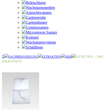
Beleuchtung
Wachstumsmedien
Anzuchtwannen
Gartengeräte
Gartendünger
Gemüsesamen
Microgreens Samen
Keimset
Wachstumssysteme
Schädlinge
NACHBEHANDLUNG
EXTRAKTION
SIEB
SECRET BOX – 500G
MIKRONNETZ