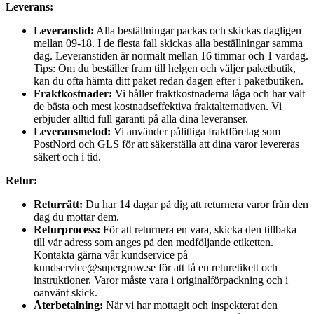
Leverans:
Leveranstid:
Alla beställningar packas och skickas dagligen
mellan 09-18. I de flesta fall skickas alla beställningar samma
dag. Leveranstiden är normalt mellan 16 timmar och 1 vardag.
Tips: Om du beställer fram till helgen och väljer paketbutik,
kan du ofta hämta ditt paket redan dagen efter i paketbutiken.
Fraktkostnader:
Vi håller fraktkostnaderna låga och har valt
de bästa och mest kostnadseffektiva fraktalternativen. Vi
erbjuder alltid full garanti på alla dina leveranser.
Leveransmetod:
Vi använder pålitliga fraktföretag som
PostNord och GLS för att säkerställa att dina varor levereras
säkert och i tid.
Retur:
Returrätt:
Du har 14 dagar på dig att returnera varor från den
dag du mottar dem.
Returprocess:
För att returnera en vara, skicka den tillbaka
till vår adress som anges på den medföljande etiketten.
Kontakta gärna vår kundservice på
kundservice@supergrow.se för att få en returetikett och
instruktioner. Varor måste vara i originalförpackning och i
oanvänt skick.
Återbetalning:
När vi har mottagit och inspekterat den