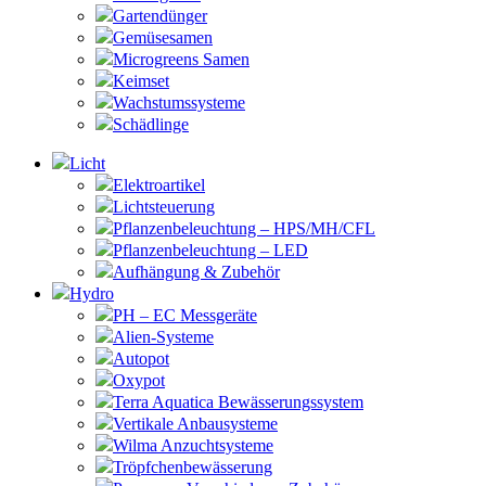
Gartendünger
Gemüsesamen
Microgreens Samen
Keimset
Wachstumssysteme
Schädlinge
Licht
Elektroartikel
Lichtsteuerung
Pflanzenbeleuchtung – HPS/MH/CFL
Pflanzenbeleuchtung – LED
Aufhängung & Zubehör
Hydro
PH – EC Messgeräte
Alien-Systeme
Autopot
Oxypot
Terra Aquatica Bewässerungssystem
Vertikale Anbausysteme
Wilma Anzuchtsysteme
Tröpfchenbewässerung