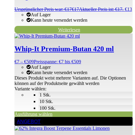
Ursprünglicher Preis war: €17
€
17
Aktueller Preis ist: €17.
€
13
Auf Lager
Kann heute versendet werden
Weiterlesen
Whip-It Premium-Butan 420 ml
€
7
–
€
509
Preisspanne: €7 bis €509
Auf Lager
Kann heute versendet werden
Dieses Produkt weist mehrere Varianten auf. Die Optionen
können auf der Produktseite gewählt werden
Variante wählen:
1 Stk.
10 Stk.
100 Stk.
Ausführung wählen
ANGEBOT