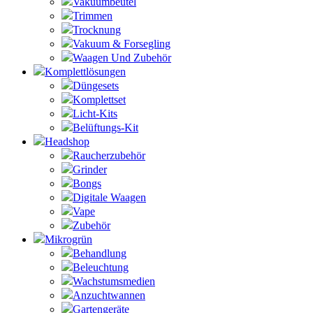
Vakuumbeutel
Trimmen
Trocknung
Vakuum & Forsegling
Waagen Und Zubehör
Komplettlösungen
Düngesets
Komplettset
Licht-Kits
Belüftungs-Kit
Headshop
Raucherzubehör
Grinder
Bongs
Digitale Waagen
Vape
Zubehör
Mikrogrün
Behandlung
Beleuchtung
Wachstumsmedien
Anzuchtwannen
Gartengeräte