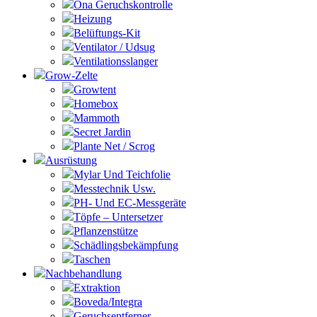
Ona Geruchskontrolle
Heizung
Belüftungs-Kit
Ventilator / Udsug
Ventilationsslanger
Grow-Zelte
Growtent
Homebox
Mammoth
Secret Jardin
Plante Net / Scrog
Ausrüstung
Mylar Und Teichfolie
Messtechnik Usw.
PH- Und EC-Messgeräte
Töpfe – Untersetzer
Pflanzenstütze
Schädlingsbekämpfung
Taschen
Nachbehandlung
Extraktion
Boveda/Integra
Geruchsentferner