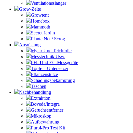
Ventilationsslanger
Grow-Zelte
Growtent
Homebox
Mammoth
Secret Jardin
Plante Net / Scrog
Ausrüstung
Mylar Und Teichfolie
Messtechnik Usw.
PH- Und EC-Messgeräte
Töpfe – Untersetzer
Pflanzenstütze
Schädlingsbekämpfung
Taschen
Nachbehandlung
Extraktion
Boveda/Integra
Geruchsentferner
Mikroskop
Aufbewahrung
Purpl-Pro Test Kit