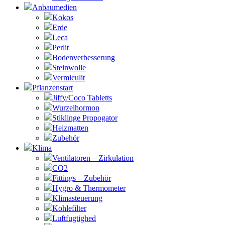
Anbaumedien
Kokos
Erde
Leca
Perlit
Bodenverbesserung
Steinwolle
Vermiculit
Pflanzenstart
Jiffy/Coco Tabletts
Wurzelhormon
Stiklinge Propogator
Heizmatten
Zubehör
Klima
Ventilatoren – Zirkulation
CO2
Fittings – Zubehör
Hygro & Thermometer
Klimasteuerung
Kohlefilter
Luftfugtighed