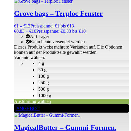
Grove bags – Terploc Fenster
€
1
–
€
13
Preisspanne: €1 bis €13
€
0,83
–
€
10
Preisspanne: €0,83 bis €10
Auf Lager
Kann heute versendet werden
Dieses Produkt weist mehrere Varianten auf. Die Optionen
können auf der Produktseite gewählt werden
Variante wählen:
4 g
30 g
100 g
250 g
500 g
1000 g
Ausführung wählen
ANGEBOT
MagicalButter – Gummi-Formen.