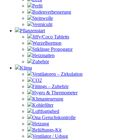
Perlit
Bodenverbesserung
Steinwolle
Vermiculit
Pflanzenstart
Jiffy/Coco Tabletts
Wurzelhormon
Stiklinge Propogator
Heizmatten
Zubehör
Klima
Ventilatoren – Zirkulation
CO2
Fittings – Zubehör
Hygro & Thermometer
Klimasteuerung
Kohlefilter
Luftfugtighed
Ona Geruchskontrolle
Heizung
Belüftungs-Kit
Ventilator / Udsug