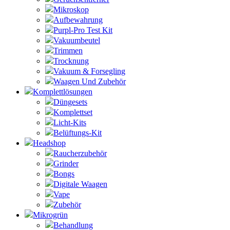
Mikroskop
Aufbewahrung
Purpl-Pro Test Kit
Vakuumbeutel
Trimmen
Trocknung
Vakuum & Forsegling
Waagen Und Zubehör
Komplettlösungen
Düngesets
Komplettset
Licht-Kits
Belüftungs-Kit
Headshop
Raucherzubehör
Grinder
Bongs
Digitale Waagen
Vape
Zubehör
Mikrogrün
Behandlung