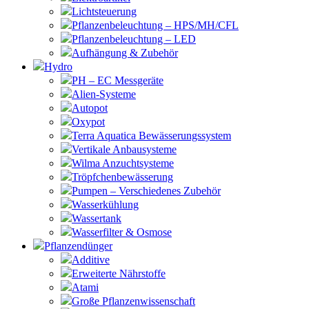
Lichtsteuerung
Pflanzenbeleuchtung – HPS/MH/CFL
Pflanzenbeleuchtung – LED
Aufhängung & Zubehör
Hydro
PH – EC Messgeräte
Alien-Systeme
Autopot
Oxypot
Terra Aquatica Bewässerungssystem
Vertikale Anbausysteme
Wilma Anzuchtsysteme
Tröpfchenbewässerung
Pumpen – Verschiedenes Zubehör
Wasserkühlung
Wassertank
Wasserfilter & Osmose
Pflanzendünger
Additive
Erweiterte Nährstoffe
Atami
Große Pflanzenwissenschaft