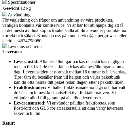
Specifikationer
Gewicht
12 kg
Användning
För vägledning och frågor om användning av våra produkter,
vänligen kontakta vår kundservice. Vi är här för att hjälpa dig att få
ut det mesta av dina köp och säkerställa att du använder produkterna
korrekt och säkert. Kontakta oss på
kundservice@supergrow.se
eller
telefon +4524798080.
Leverans och retur
Leverans:
Leveranstid:
Alla beställningar packas och skickas dagligen
mellan 09-18. I de flesta fall skickas alla beställningar samma
dag. Leveranstiden är normalt mellan 16 timmar och 1 vardag.
Tips: Om du beställer fram till helgen och väljer paketbutik,
kan du ofta hämta ditt paket redan dagen efter i paketbutiken.
Fraktkostnader:
Vi håller fraktkostnaderna låga och har valt
de bästa och mest kostnadseffektiva fraktalternativen. Vi
erbjuder alltid full garanti på alla dina leveranser.
Leveransmetod:
Vi använder pålitliga fraktföretag som
PostNord och GLS för att säkerställa att dina varor levereras
säkert och i tid.
Retur: