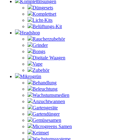
Komplettlösungen
Düngesets
Komplettset
Licht-Kits
Belüftungs-Kit
Headshop
Raucherzubehör
Grinder
Bongs
Digitale Waagen
Vape
Zubehör
Mikrogrün
Behandlung
Beleuchtung
Wachstumsmedien
Anzuchtwannen
Gartengeräte
Gartendünger
Gemüsesamen
Microgreens Samen
Keimset
Wachstumssysteme