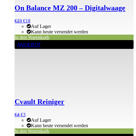
On Balance MZ 200 – Digitalwaage
Ursprünglicher
Aktueller
€
23
€
18
Preis
Preis
Auf Lager
war:
ist:
Kann heute versendet werden
€23
€23.
In den Warenkorb
ANGEBOT
Cvault Reiniger
Ursprünglicher
Aktueller
€
4
€
3
Preis
Preis
Auf Lager
war:
ist:
Kann heute versendet werden
€4
€4.
In den Warenkorb