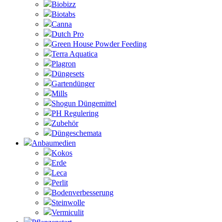
Biobizz
Biotabs
Canna
Dutch Pro
Green House Powder Feeding
Terra Aquatica
Plagron
Düngesets
Gartendünger
Mills
Shogun Düngemittel
PH Regulering
Zubehör
Düngeschemata
Anbaumedien
Kokos
Erde
Leca
Perlit
Bodenverbesserung
Steinwolle
Vermiculit