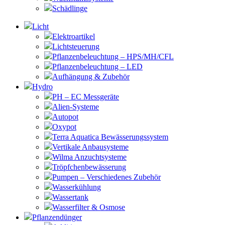
Schädlinge
Licht
Elektroartikel
Lichtsteuerung
Pflanzenbeleuchtung – HPS/MH/CFL
Pflanzenbeleuchtung – LED
Aufhängung & Zubehör
Hydro
PH – EC Messgeräte
Alien-Systeme
Autopot
Oxypot
Terra Aquatica Bewässerungssystem
Vertikale Anbausysteme
Wilma Anzuchtsysteme
Tröpfchenbewässerung
Pumpen – Verschiedenes Zubehör
Wasserkühlung
Wassertank
Wasserfilter & Osmose
Pflanzendünger