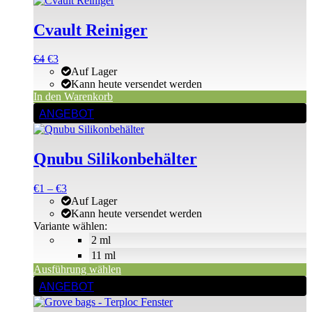
Cvault Reiniger
Ursprünglicher
Aktueller
€
4
€
3
Preis
Preis
Auf Lager
war:
ist:
Kann heute versendet werden
€4
€4.
In den Warenkorb
Dieses
ANGEBOT
Produkt
weist
mehrere
Qnubu Silikonbehälter
Varianten
auf.
Die
Preisspanne:
€
1
–
€
3
Optionen
€1
Auf Lager
können
bis
Kann heute versendet werden
auf
€3
Variante wählen:
der
2 ml
Produktseite
11 ml
gewählt
Ausführung wählen
werden
Dieses
ANGEBOT
Produkt
weist