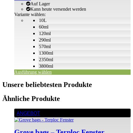
können
bis
€5
Auf Lager
auf
€64
bis
Kann heute versendet werden
der
€51
Variante wählen:
Produktseite
10L
gewählt
60ml
werden
120ml
290ml
570ml
1300ml
2350ml
3800ml
Ausführung wählen
Unsere beliebtesten Produkte
Ähnliche Produkte
Dieses
ANGEBOT
Produkt
weist
mehrere
Grove bags – Terploc Fenster
Varianten