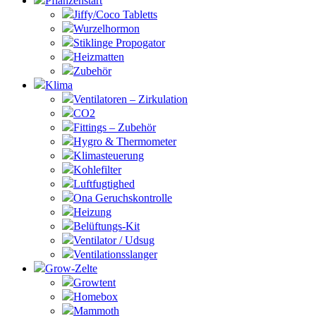
Pflanzenstart
Jiffy/Coco Tabletts
Wurzelhormon
Stiklinge Propogator
Heizmatten
Zubehör
Klima
Ventilatoren – Zirkulation
CO2
Fittings – Zubehör
Hygro & Thermometer
Klimasteuerung
Kohlefilter
Luftfugtighed
Ona Geruchskontrolle
Heizung
Belüftungs-Kit
Ventilator / Udsug
Ventilationsslanger
Grow-Zelte
Growtent
Homebox
Mammoth