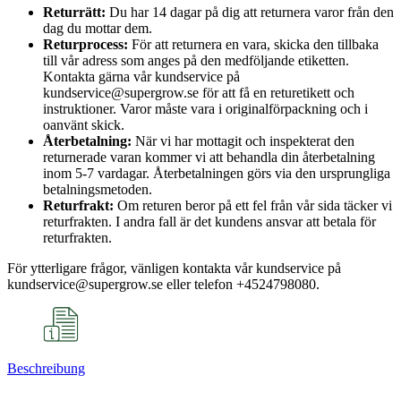
Returrätt:
Du har 14 dagar på dig att returnera varor från den
dag du mottar dem.
Returprocess:
För att returnera en vara, skicka den tillbaka
till vår adress som anges på den medföljande etiketten.
Kontakta gärna vår kundservice på
kundservice@supergrow.se för att få en returetikett och
instruktioner. Varor måste vara i originalförpackning och i
oanvänt skick.
Återbetalning:
När vi har mottagit och inspekterat den
returnerade varan kommer vi att behandla din återbetalning
inom 5-7 vardagar. Återbetalningen görs via den ursprungliga
betalningsmetoden.
Returfrakt:
Om returen beror på ett fel från vår sida täcker vi
returfrakten. I andra fall är det kundens ansvar att betala för
returfrakten.
För ytterligare frågor, vänligen kontakta vår kundservice på
kundservice@supergrow.se eller telefon +4524798080.
Beschreibung