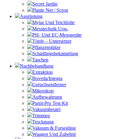
Secret Jardin
Plante Net / Scrog
Ausrüstung
Mylar Und Teichfolie
Messtechnik Usw.
PH- Und EC-Messgeräte
Töpfe – Untersetzer
Pflanzenstütze
Schädlingsbekämpfung
Taschen
Nachbehandlung
Extraktion
Boveda/Integra
Geruchsentferner
Mikroskop
Aufbewahrung
Purpl-Pro Test Kit
Vakuumbeutel
Trimmen
Trocknung
Vakuum & Forsegling
Waagen Und Zubehör