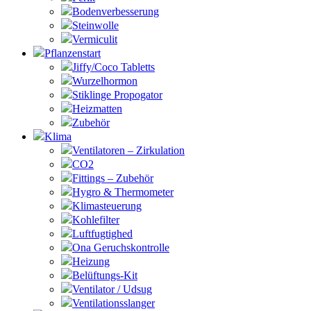
Bodenverbesserung
Steinwolle
Vermiculit
Pflanzenstart
Jiffy/Coco Tabletts
Wurzelhormon
Stiklinge Propogator
Heizmatten
Zubehör
Klima
Ventilatoren – Zirkulation
CO2
Fittings – Zubehör
Hygro & Thermometer
Klimasteuerung
Kohlefilter
Luftfugtighed
Ona Geruchskontrolle
Heizung
Belüftungs-Kit
Ventilator / Udsug
Ventilationsslanger