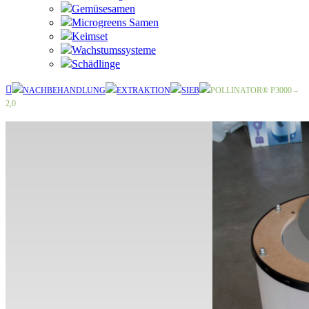
Gemüsesamen
Microgreens Samen
Keimset
Wachstumssysteme
Schädlinge
NACHBEHANDLUNG
EXTRAKTION
SIEB
POLLINATOR® P3000 –
2,0