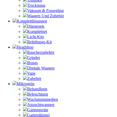
Trimmen
Trocknung
Vakuum & Forsegling
Waagen Und Zubehör
Komplettlösungen
Düngesets
Komplettset
Licht-Kits
Belüftungs-Kit
Headshop
Raucherzubehör
Grinder
Bongs
Digitale Waagen
Vape
Zubehör
Mikrogrün
Behandlung
Beleuchtung
Wachstumsmedien
Anzuchtwannen
Gartengeräte
Gartendünger