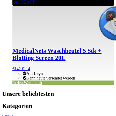
ANGEBOT
MedicalNets Waschbeutel 5 Stk +
Blotting Screen 20L
Ursprünglicher
Aktueller
€
142
€
114
Preis
Preis
Auf Lager
war:
ist:
Kann heute versendet werden
€142
€142.
In den Warenkorb
Unsere beliebtesten
Kategorien