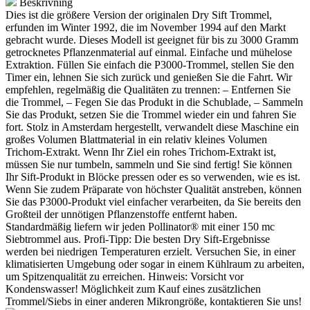
Beskrivning
Menge
Dies ist die größere Version der originalen Dry Sift Trommel,
erfunden im Winter 1992, die im November 1994 auf den Markt
gebracht wurde. Dieses Modell ist geeignet für bis zu 3000 Gramm
getrocknetes Pflanzenmaterial auf einmal. Einfache und mühelose
Extraktion. Füllen Sie einfach die P3000-Trommel, stellen Sie den
Timer ein, lehnen Sie sich zurück und genießen Sie die Fahrt.
Wir
empfehlen, regelmäßig die Qualitäten zu trennen: – Entfernen Sie
die Trommel, – Fegen Sie das Produkt in die Schublade, – Sammeln
Sie das Produkt, setzen Sie die Trommel wieder ein und fahren Sie
fort. Stolz in Amsterdam hergestellt, verwandelt diese Maschine ein
großes Volumen Blattmaterial in ein relativ kleines Volumen
Trichom-Extrakt. Wenn Ihr Ziel ein rohes Trichom-Extrakt ist,
müssen Sie nur tumbeln, sammeln und Sie sind fertig! Sie können
Ihr Sift-Produkt in Blöcke pressen oder es so verwenden, wie es ist.
Wenn Sie zudem Präparate von höchster Qualität anstreben, können
Sie das P3000-Produkt viel einfacher verarbeiten, da Sie bereits den
Großteil der unnötigen Pflanzenstoffe entfernt haben.
Standardmäßig liefern wir jeden Pollinator® mit einer 150 mc
Siebtrommel aus. Profi-Tipp: Die besten Dry Sift-Ergebnisse
werden bei niedrigen Temperaturen erzielt. Versuchen Sie, in einer
klimatisierten Umgebung oder sogar in einem Kühlraum zu arbeiten,
um Spitzenqualität zu erreichen. Hinweis: Vorsicht vor
Kondenswasser! Möglichkeit zum Kauf eines zusätzlichen
Trommel/Siebs in einer anderen Mikrongröße, kontaktieren Sie uns!