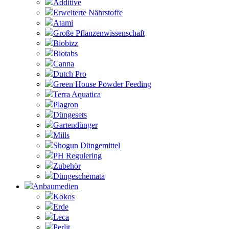
Additive
Erweiterte Nährstoffe
Atami
Große Pflanzenwissenschaft
Biobizz
Biotabs
Canna
Dutch Pro
Green House Powder Feeding
Terra Aquatica
Plagron
Düngesets
Gartendünger
Mills
Shogun Düngemittel
PH Regulering
Zubehör
Düngeschemata
Anbaumedien
Kokos
Erde
Leca
Perlit