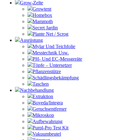
Grow-Zelte
Growtent
Homebox
Mammoth
Secret Jardin
Plante Net / Scrog
Ausrüstung
Mylar Und Teichfolie
Messtechnik Usw.
PH- Und EC-Messgeräte
Töpfe – Untersetzer
Pflanzenstütze
Schädlingsbekämpfung
Taschen
Nachbehandlung
Extraktion
Boveda/Integra
Geruchsentferner
Mikroskop
Aufbewahrung
Purpl-Pro Test Kit
Vakuumbeutel