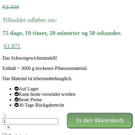
Ursprünglicher
Aktueller
€
2.339
Preis
Preis
Tilbuddet udløber om:
war:
ist:
€2.339
€2.339.
75
dage
,
19
timer
,
20
minutter
og
50
sekunder
.
€
1.871
Das Schwergewichtsmodell!
Enthält ~ 3000 g trockenes Pflanzenmaterial.
Das Material ist lebensmitteltauglich.
Auf Lager
Kann heute versendet werden
Beste Preise
30 Tage Rückgaberecht
Pollinator®
-
In den Warenkorb
P3000
-
+
2,0