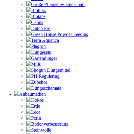
Große Pflanzenwissenschaft
Biobizz
Biotabs
Canna
Dutch Pro
Green House Powder Feeding
Terra Aquatica
Plagron
Düngesets
Gartendünger
Mills
Shogun Düngemittel
PH Regulering
Zubehör
Düngeschemata
Anbaumedien
Kokos
Erde
Leca
Perlit
Bodenverbesserung
Steinwolle