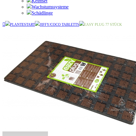
Keimset
Wachstumssysteme
Schädlinge
PLANTESTART
JIFFY/COCO TABLETTS
EASY PLUG 77 STÜCK