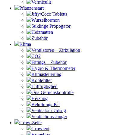
Vermiculit
Pflanzenstart
Jiffy/Coco Tabletts
Wurzelhormon
Stiklinge Propogator
Heizmatten
Zubehör
Klima
Ventilatoren – Zirkulation
CO2
Fittings – Zubehör
Hygro & Thermometer
Klimasteuerung
Kohlefilter
Luftfugtighed
Ona Geruchskontrolle
Heizung
Belüftungs-Kit
Ventilator / Udsug
Ventilationsslanger
Grow-Zelte
Growtent
Homebox