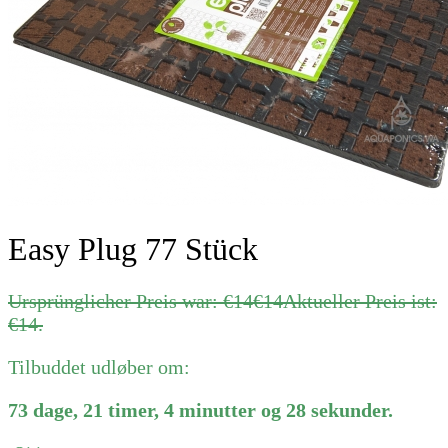
Easy Plug 77 Stück
Ursprünglicher Preis war: €14
€
14
Aktueller Preis ist:
€14.
Tilbuddet udløber om:
73
dage
,
21
timer
,
4
minutter
og
28
sekunder
.