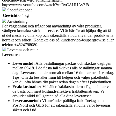
Gleichgewicht wird aufrechterhalten.
https://www.youtube.com/watch?v=RyCAHHAy2J8
Specifikationer
Gewicht
0,4 kg
Användning
För vägledning och frågor om användning av våra produkter,
vänligen kontakta vår kundservice. Vi är här för att hjälpa dig att få
ut det mesta av dina köp och säkerställa att du använder produkterna
korrekt och säkert. Kontakta oss på
kundservice@supergrow.se
eller
telefon +4524798080.
Leverans och retur
Leverans:
Leveranstid:
Alla beställningar packas och skickas dagligen
mellan 09-18. I de flesta fall skickas alla beställningar samma
dag. Leveranstiden är normalt mellan 16 timmar och 1 vardag.
Tips: Om du beställer fram till helgen och väljer paketbutik,
kan du ofta hämta ditt paket redan dagen efter i paketbutiken.
Fraktkostnader:
Vi håller fraktkostnaderna låga och har valt
de bästa och mest kostnadseffektiva fraktalternativen. Vi
erbjuder alltid full garanti på alla dina leveranser.
Leveransmetod:
Vi använder pålitliga fraktföretag som
PostNord och GLS för att säkerställa att dina varor levereras
säkert och i tid.