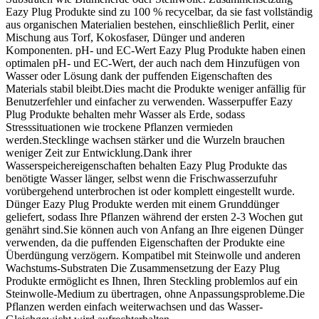
Eazy Plug Produkte sind zu 100 % recycelbar, da sie fast vollständig
aus organischen Materialien bestehen, einschließlich Perlit, einer
Mischung aus Torf, Kokosfaser, Dünger und anderen
Komponenten.
pH- und EC-Wert
Eazy Plug Produkte haben einen
optimalen pH- und EC-Wert, der auch nach dem Hinzufügen von
Wasser oder Lösung dank der puffenden Eigenschaften des
Materials stabil bleibt.
Dies macht die Produkte weniger anfällig für
Benutzerfehler und einfacher zu verwenden.
Wasserpuffer
Eazy
Plug Produkte behalten mehr Wasser als Erde, sodass
Stresssituationen wie trockene Pflanzen vermieden
werden.
Stecklinge wachsen stärker und die Wurzeln brauchen
weniger Zeit zur Entwicklung.
Dank ihrer
Wasserspeichereigenschaften behalten Eazy Plug Produkte das
benötigte Wasser länger, selbst wenn die Frischwasserzufuhr
vorübergehend unterbrochen ist oder komplett eingestellt wurde.
Dünger
Eazy Plug Produkte werden mit einem Grunddünger
geliefert, sodass Ihre Pflanzen während der ersten 2-3 Wochen gut
genährt sind.
Sie können auch von Anfang an Ihre eigenen Dünger
verwenden, da die puffenden Eigenschaften der Produkte eine
Überdüngung verzögern.
Kompatibel mit Steinwolle und anderen
Wachstums-Substraten
Die Zusammensetzung der Eazy Plug
Produkte ermöglicht es Ihnen, Ihren Steckling problemlos auf ein
Steinwolle-Medium zu übertragen, ohne Anpassungsprobleme.
Die
Pflanzen werden einfach weiterwachsen und das Wasser-