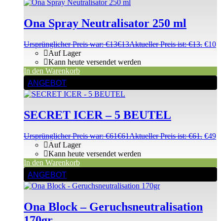
Ona Spray Neutralisator 250 ml
Ursprünglicher Preis war: €13
€
13
Aktueller Preis ist: €13.
€
10
Auf Lager
Kann heute versendet werden
In den Warenkorb
ANGEBOT
SECRET ICER – 5 BEUTEL
Ursprünglicher Preis war: €61
€
61
Aktueller Preis ist: €61.
€
49
Auf Lager
Kann heute versendet werden
In den Warenkorb
ANGEBOT
Ona Block – Geruchsneutralisation
170gr