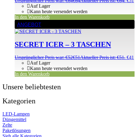
Ursprünglicher Preis war: €64
€
64
Aktueller Preis ist: €64.
€
51
Auf Lager
Kann heute versendet werden
In den Warenkorb
ANGEBOT
SECRET ICER – 3 TASCHEN
Ursprünglicher Preis war: €52
€
51
Aktueller Preis ist: €51.
€
41
Auf Lager
Kann heute versendet werden
In den Warenkorb
Unsere beliebtesten
Kategorien
LED-Lampen
Düngemittel
Zelte
Paketlösungen
Sieh alle Kategorien