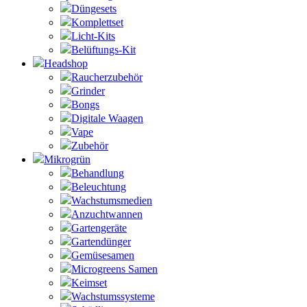
Düngesets
Komplettset
Licht-Kits
Belüftungs-Kit
Headshop
Raucherzubehör
Grinder
Bongs
Digitale Waagen
Vape
Zubehör
Mikrogrün
Behandlung
Beleuchtung
Wachstumsmedien
Anzuchtwannen
Gartengeräte
Gartendünger
Gemüsesamen
Microgreens Samen
Keimset
Wachstumssysteme