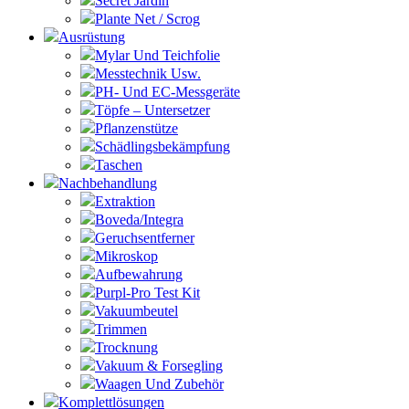
Secret Jardin
Plante Net / Scrog
Ausrüstung
Mylar Und Teichfolie
Messtechnik Usw.
PH- Und EC-Messgeräte
Töpfe – Untersetzer
Pflanzenstütze
Schädlingsbekämpfung
Taschen
Nachbehandlung
Extraktion
Boveda/Integra
Geruchsentferner
Mikroskop
Aufbewahrung
Purpl-Pro Test Kit
Vakuumbeutel
Trimmen
Trocknung
Vakuum & Forsegling
Waagen Und Zubehör
Komplettlösungen