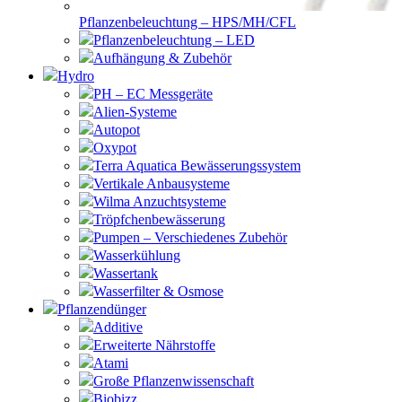
Pflanzenbeleuchtung – HPS/MH/CFL
Pflanzenbeleuchtung – LED
Aufhängung & Zubehör
Hydro
PH – EC Messgeräte
Alien-Systeme
Autopot
Oxypot
Terra Aquatica Bewässerungssystem
Vertikale Anbausysteme
Wilma Anzuchtsysteme
Tröpfchenbewässerung
Pumpen – Verschiedenes Zubehör
Wasserkühlung
Wassertank
Wasserfilter & Osmose
Pflanzendünger
Additive
Erweiterte Nährstoffe
Atami
Große Pflanzenwissenschaft
Biobizz