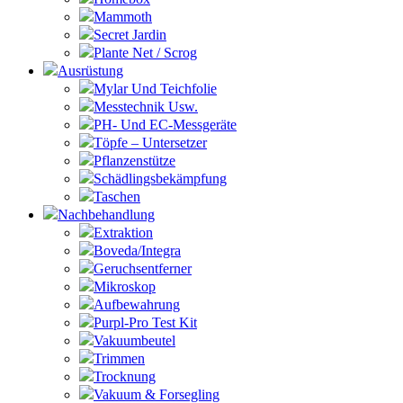
Mammoth
Secret Jardin
Plante Net / Scrog
Ausrüstung
Mylar Und Teichfolie
Messtechnik Usw.
PH- Und EC-Messgeräte
Töpfe – Untersetzer
Pflanzenstütze
Schädlingsbekämpfung
Taschen
Nachbehandlung
Extraktion
Boveda/Integra
Geruchsentferner
Mikroskop
Aufbewahrung
Purpl-Pro Test Kit
Vakuumbeutel
Trimmen
Trocknung
Vakuum & Forsegling