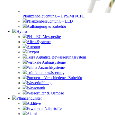
Pflanzenbeleuchtung – HPS/MH/CFL
Pflanzenbeleuchtung – LED
Aufhängung & Zubehör
Hydro
PH – EC Messgeräte
Alien-Systeme
Autopot
Oxypot
Terra Aquatica Bewässerungssystem
Vertikale Anbausysteme
Wilma Anzuchtsysteme
Tröpfchenbewässerung
Pumpen – Verschiedenes Zubehör
Wasserkühlung
Wassertank
Wasserfilter & Osmose
Pflanzendünger
Additive
Erweiterte Nährstoffe
Atami