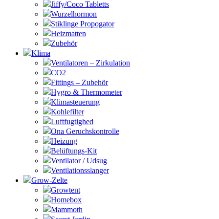
Jiffy/Coco Tabletts
Wurzelhormon
Stiklinge Propogator
Heizmatten
Zubehör
Klima
Ventilatoren – Zirkulation
CO2
Fittings – Zubehör
Hygro & Thermometer
Klimasteuerung
Kohlefilter
Luftfugtighed
Ona Geruchskontrolle
Heizung
Belüftungs-Kit
Ventilator / Udsug
Ventilationsslanger
Grow-Zelte
Growtent
Homebox
Mammoth