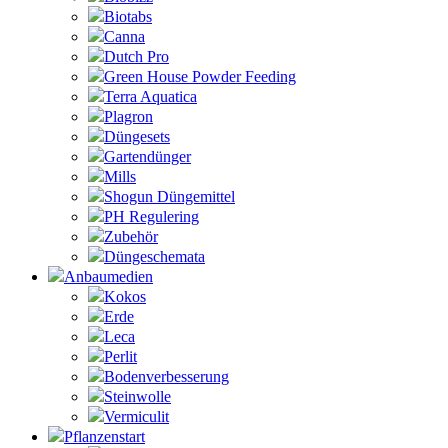
Biotabs
Canna
Dutch Pro
Green House Powder Feeding
Terra Aquatica
Plagron
Düngesets
Gartendünger
Mills
Shogun Düngemittel
PH Regulering
Zubehör
Düngeschemata
Anbaumedien
Kokos
Erde
Leca
Perlit
Bodenverbesserung
Steinwolle
Vermiculit
Pflanzenstart