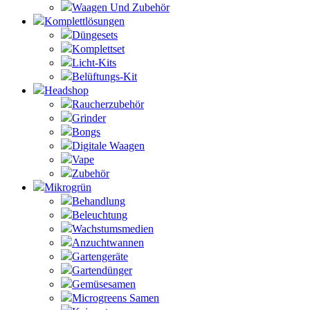
Waagen Und Zubehör
Komplettlösungen
Düngesets
Komplettset
Licht-Kits
Belüftungs-Kit
Headshop
Raucherzubehör
Grinder
Bongs
Digitale Waagen
Vape
Zubehör
Mikrogrün
Behandlung
Beleuchtung
Wachstumsmedien
Anzuchtwannen
Gartengeräte
Gartendünger
Gemüsesamen
Microgreens Samen