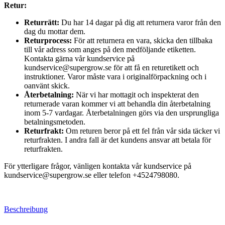
Retur:
Returrätt:
Du har 14 dagar på dig att returnera varor från den
dag du mottar dem.
Returprocess:
För att returnera en vara, skicka den tillbaka
till vår adress som anges på den medföljande etiketten.
Kontakta gärna vår kundservice på
kundservice@supergrow.se för att få en returetikett och
instruktioner. Varor måste vara i originalförpackning och i
oanvänt skick.
Återbetalning:
När vi har mottagit och inspekterat den
returnerade varan kommer vi att behandla din återbetalning
inom 5-7 vardagar. Återbetalningen görs via den ursprungliga
betalningsmetoden.
Returfrakt:
Om returen beror på ett fel från vår sida täcker vi
returfrakten. I andra fall är det kundens ansvar att betala för
returfrakten.
För ytterligare frågor, vänligen kontakta vår kundservice på
kundservice@supergrow.se eller telefon +4524798080.
Beschreibung