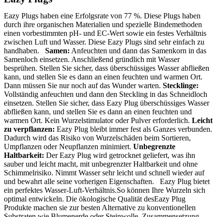
Eazy Plugs haben eine Erfolgsrate von 77 %. Diese Plugs haben
durch ihre organischen Materialien und spezielle Bindemethoden
einen vorbestimmten pH- und EC-Wert sowie ein festes Verhältnis
zwischen Luft und Wasser. Diese Eazy Plugs sind sehr einfach zu
handhaben.
Samen:
Anfeuchten und dann das Samenkorn in das
Samenloch einsetzen. Anschließend gründlich mit Wasser
besprühen. Stellen Sie sicher, dass überschüssiges Wasser abfließen
kann, und stellen Sie es dann an einen feuchten und warmen Ort.
Dann müssen Sie nur noch auf das Wunder warten.
Stecklinge:
Vollständig anfeuchten und dann den Steckling in das Schneidloch
einsetzen. Stellen Sie sicher, dass Eazy Plug überschüssiges Wasser
abfließen kann, und stellen Sie es dann an einen feuchten und
warmen Ort. Kein Wurzelstimulator oder Pulver erforderlich.
Leicht
zu verpflanzen:
Eazy Plug bleibt immer fest als Ganzes verbunden.
Dadurch wird das Risiko von Wurzelschäden beim Sortieren,
Umpflanzen oder Neupflanzen minimiert.
Unbegrenzte
Haltbarkeit:
Der Eazy Plug wird getrocknet geliefert, was ihn
sauber und leicht macht, mit unbegrenzter Haltbarkeit und ohne
Schimmelrisiko. Nimmt Wasser sehr leicht und schnell wieder auf
und bewahrt alle seine vorherigen Eigenschaften.
Eazy Plug bietet
ein perfektes Wasser-Luft-Verhältnis.
So können Ihre Wurzeln sich
optimal entwickeln. Die ökologische Qualität des
Eazy Plug
Produkte machen sie zur besten Alternative zu konventionellen
Substraten wie Blumenerde oder Steinwolle.
Zusammensetzung