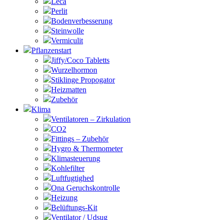
Leca
Perlit
Bodenverbesserung
Steinwolle
Vermiculit
Pflanzenstart
Jiffy/Coco Tabletts
Wurzelhormon
Stiklinge Propogator
Heizmatten
Zubehör
Klima
Ventilatoren – Zirkulation
CO2
Fittings – Zubehör
Hygro & Thermometer
Klimasteuerung
Kohlefilter
Luftfugtighed
Ona Geruchskontrolle
Heizung
Belüftungs-Kit
Ventilator / Udsug