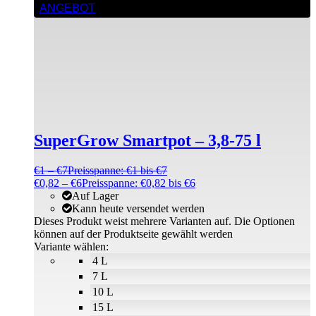
ANGEBOT
SuperGrow Smartpot – 3,8-75 l
€
1
–
€
7
Preisspanne: €1 bis €7
€
0,82
–
€
6
Preisspanne: €0,82 bis €6
Auf Lager
Kann heute versendet werden
Dieses Produkt weist mehrere Varianten auf. Die Optionen
können auf der Produktseite gewählt werden
Variante wählen:
4 L
7 L
10 L
15 L