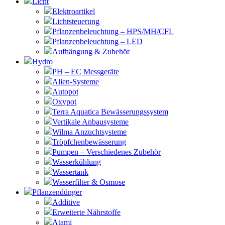
Licht
Elektroartikel
Lichtsteuerung
Pflanzenbeleuchtung – HPS/MH/CFL
Pflanzenbeleuchtung – LED
Aufhängung & Zubehör
Hydro
PH – EC Messgeräte
Alien-Systeme
Autopot
Oxypot
Terra Aquatica Bewässerungssystem
Vertikale Anbausysteme
Wilma Anzuchtsysteme
Tröpfchenbewässerung
Pumpen – Verschiedenes Zubehör
Wasserkühlung
Wassertank
Wasserfilter & Osmose
Pflanzendünger
Additive
Erweiterte Nährstoffe
Atami