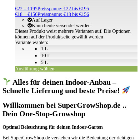
€
22
–
€
195
Preisspanne: €22 bis €195
€
18
–
€
156
Preisspanne: €18 bis €156
Auf Lager
Kann heute versendet werden
Dieses Produkt weist mehrere Varianten auf. Die Optionen
können auf der Produktseite gewählt werden
Variante wählen:
1 L
10 L
5 L
Ausführung wählen
Alles für deinen Indoor-Anbau –
Schnelle Lieferung und beste Preise!
Willkommen bei SuperGrowShop.de ..
Dein One-Stop-Growshop
Optimal Beleuchtung für deinen Indoor-Garten
Bei SuperGrowShop.de verstehen wir die Bedeutung der richtigen