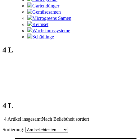
Gartendünger
Gemüsesamen
Microgreens Samen
Keimset
Wachstumssysteme
Schädlinge
4 L
4 L
4 Artikel insgesamt
Nach Beliebtheit sortiert