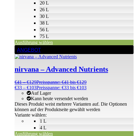
20 L
26 L
30 L
38 L
56 L
75 L
Ausführung wählen
ANGEBOT
nirvana – Advanced Nutrients
€
41
–
€
129
Preisspanne: €41 bis €129
€
33
–
€
103
Preisspanne: €33 bis €103
Auf Lager
Kann heute versendet werden
Dieses Produkt weist mehrere Varianten auf. Die Optionen
können auf der Produktseite gewählt werden
Variante wählen:
1 L
4 L
Ausführung wählen