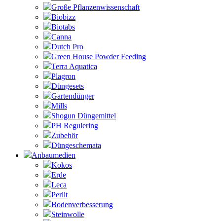
Große Pflanzenwissenschaft
Biobizz
Biotabs
Canna
Dutch Pro
Green House Powder Feeding
Terra Aquatica
Plagron
Düngesets
Gartendünger
Mills
Shogun Düngemittel
PH Regulering
Zubehör
Düngeschemata
Anbaumedien
Kokos
Erde
Leca
Perlit
Bodenverbesserung
Steinwolle