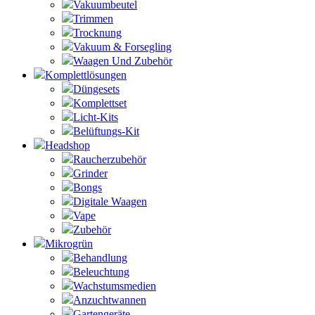
Vakuumbeutel
Trimmen
Trocknung
Vakuum & Forsegling
Waagen Und Zubehör
Komplettlösungen
Düngesets
Komplettset
Licht-Kits
Belüftungs-Kit
Headshop
Raucherzubehör
Grinder
Bongs
Digitale Waagen
Vape
Zubehör
Mikrogrün
Behandlung
Beleuchtung
Wachstumsmedien
Anzuchtwannen
Gartengeräte