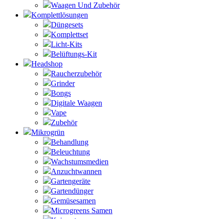
Waagen Und Zubehör
Komplettlösungen
Düngesets
Komplettset
Licht-Kits
Belüftungs-Kit
Headshop
Raucherzubehör
Grinder
Bongs
Digitale Waagen
Vape
Zubehör
Mikrogrün
Behandlung
Beleuchtung
Wachstumsmedien
Anzuchtwannen
Gartengeräte
Gartendünger
Gemüsesamen
Microgreens Samen