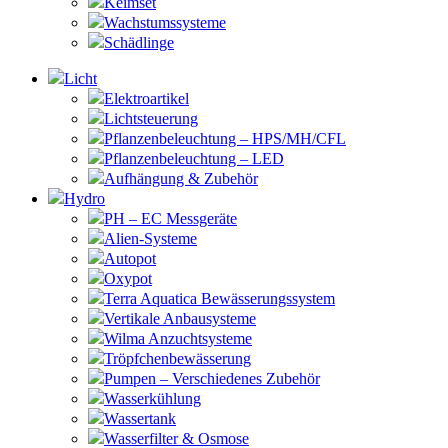
Keimset
Wachstumssysteme
Schädlinge
Licht
Elektroartikel
Lichtsteuerung
Pflanzenbeleuchtung – HPS/MH/CFL
Pflanzenbeleuchtung – LED
Aufhängung & Zubehör
Hydro
PH – EC Messgeräte
Alien-Systeme
Autopot
Oxypot
Terra Aquatica Bewässerungssystem
Vertikale Anbausysteme
Wilma Anzuchtsysteme
Tröpfchenbewässerung
Pumpen – Verschiedenes Zubehör
Wasserkühlung
Wassertank
Wasserfilter & Osmose