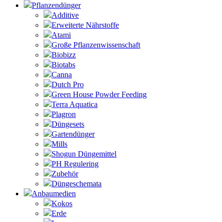
Pflanzendünger
Additive
Erweiterte Nährstoffe
Atami
Große Pflanzenwissenschaft
Biobizz
Biotabs
Canna
Dutch Pro
Green House Powder Feeding
Terra Aquatica
Plagron
Düngesets
Gartendünger
Mills
Shogun Düngemittel
PH Regulering
Zubehör
Düngeschemata
Anbaumedien
Kokos
Erde