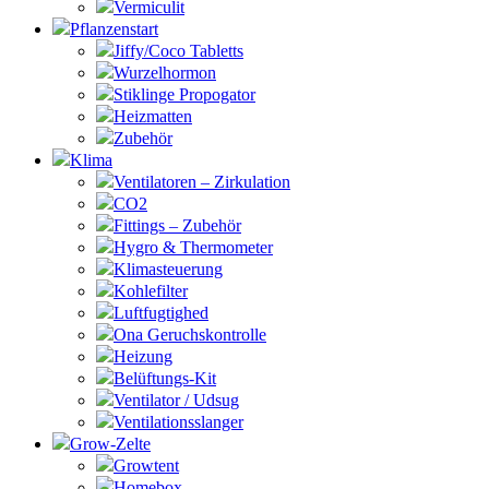
Vermiculit
Pflanzenstart
Jiffy/Coco Tabletts
Wurzelhormon
Stiklinge Propogator
Heizmatten
Zubehör
Klima
Ventilatoren – Zirkulation
CO2
Fittings – Zubehör
Hygro & Thermometer
Klimasteuerung
Kohlefilter
Luftfugtighed
Ona Geruchskontrolle
Heizung
Belüftungs-Kit
Ventilator / Udsug
Ventilationsslanger
Grow-Zelte
Growtent
Homebox