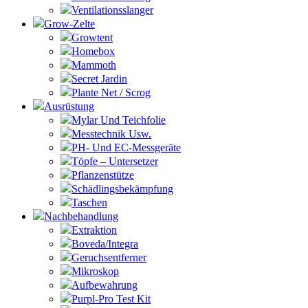
Ventilationsslanger
Grow-Zelte
Growtent
Homebox
Mammoth
Secret Jardin
Plante Net / Scrog
Ausrüstung
Mylar Und Teichfolie
Messtechnik Usw.
PH- Und EC-Messgeräte
Töpfe – Untersetzer
Pflanzenstütze
Schädlingsbekämpfung
Taschen
Nachbehandlung
Extraktion
Boveda/Integra
Geruchsentferner
Mikroskop
Aufbewahrung
Purpl-Pro Test Kit