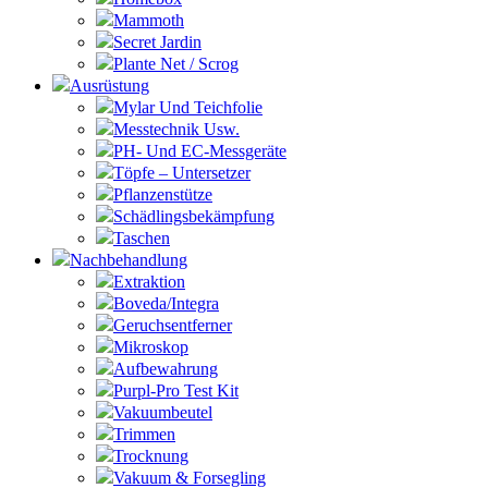
Mammoth
Secret Jardin
Plante Net / Scrog
Ausrüstung
Mylar Und Teichfolie
Messtechnik Usw.
PH- Und EC-Messgeräte
Töpfe – Untersetzer
Pflanzenstütze
Schädlingsbekämpfung
Taschen
Nachbehandlung
Extraktion
Boveda/Integra
Geruchsentferner
Mikroskop
Aufbewahrung
Purpl-Pro Test Kit
Vakuumbeutel
Trimmen
Trocknung
Vakuum & Forsegling