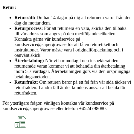
Retur:
Returrätt:
Du har 14 dagar på dig att returnera varor från den
dag du mottar dem.
Returprocess:
För att returnera en vara, skicka den tillbaka
till vår adress som anges på den medföljande etiketten.
Kontakta gärna vår kundservice på
kundservice@supergrow.se för att få en returetikett och
instruktioner. Varor måste vara i originalförpackning och i
oanvänt skick.
Återbetalning:
När vi har mottagit och inspekterat den
returnerade varan kommer vi att behandla din återbetalning
inom 5-7 vardagar. Återbetalningen görs via den ursprungliga
betalningsmetoden.
Returfrakt:
Om returen beror på ett fel från vår sida täcker vi
returfrakten. I andra fall är det kundens ansvar att betala för
returfrakten.
För ytterligare frågor, vänligen kontakta vår kundservice på
kundservice@supergrow.se eller telefon +4524798080.