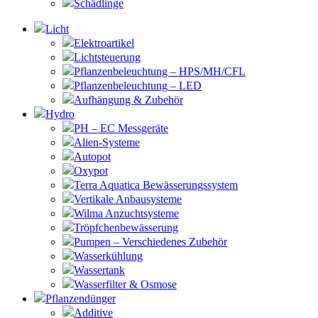
Schädlinge
Licht
Elektroartikel
Lichtsteuerung
Pflanzenbeleuchtung – HPS/MH/CFL
Pflanzenbeleuchtung – LED
Aufhängung & Zubehör
Hydro
PH – EC Messgeräte
Alien-Systeme
Autopot
Oxypot
Terra Aquatica Bewässerungssystem
Vertikale Anbausysteme
Wilma Anzuchtsysteme
Tröpfchenbewässerung
Pumpen – Verschiedenes Zubehör
Wasserkühlung
Wassertank
Wasserfilter & Osmose
Pflanzendünger
Additive