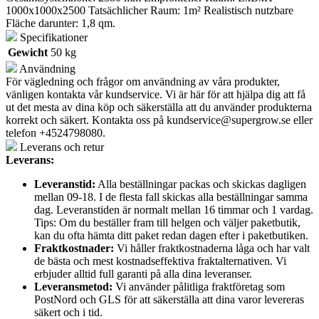
1000x1000x2500 Tatsächlicher Raum: 1m² Realistisch nutzbare
Fläche darunter: 1,8 qm.
Specifikationer
Gewicht
50 kg
Användning
För vägledning och frågor om användning av våra produkter,
vänligen kontakta vår kundservice. Vi är här för att hjälpa dig att få
ut det mesta av dina köp och säkerställa att du använder produkterna
korrekt och säkert. Kontakta oss på
kundservice@supergrow.se
eller
telefon +4524798080.
Leverans och retur
Leverans:
Leveranstid:
Alla beställningar packas och skickas dagligen
mellan 09-18. I de flesta fall skickas alla beställningar samma
dag. Leveranstiden är normalt mellan 16 timmar och 1 vardag.
Tips: Om du beställer fram till helgen och väljer paketbutik,
kan du ofta hämta ditt paket redan dagen efter i paketbutiken.
Fraktkostnader:
Vi håller fraktkostnaderna låga och har valt
de bästa och mest kostnadseffektiva fraktalternativen. Vi
erbjuder alltid full garanti på alla dina leveranser.
Leveransmetod:
Vi använder pålitliga fraktföretag som
PostNord och GLS för att säkerställa att dina varor levereras
säkert och i tid.