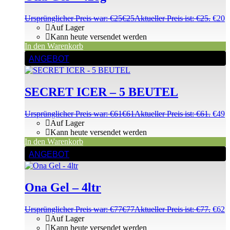
Ursprünglicher Preis war: €25
€
25
Aktueller Preis ist: €25.
€
20
Auf Lager
Kann heute versendet werden
In den Warenkorb
ANGEBOT
SECRET ICER – 5 BEUTEL
Ursprünglicher Preis war: €61
€
61
Aktueller Preis ist: €61.
€
49
Auf Lager
Kann heute versendet werden
In den Warenkorb
ANGEBOT
Ona Gel – 4ltr
Ursprünglicher Preis war: €77
€
77
Aktueller Preis ist: €77.
€
62
Auf Lager
Kann heute versendet werden