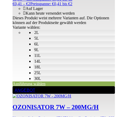
€
0,41
–
€
2
Preisspanne: €0,41 bis €2
Auf Lager
Kann heute versendet werden
Dieses Produkt weist mehrere Varianten auf. Die Optionen
können auf der Produktseite gewählt werden
Variante wählen:
2L
5L
6L
9L
11L
14L
18L
25L
30L
Ausführung wählen
ANGEBOT
OZONISATOR 7W – 200MG/H