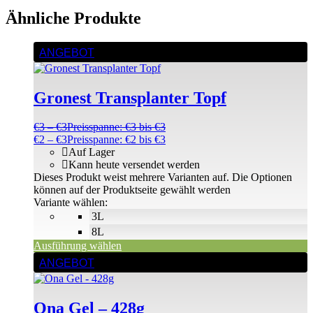
Ähnliche Produkte
ANGEBOT
Gronest Transplanter Topf
€
3
–
€
3
Preisspanne: €3 bis €3
€
2
–
€
3
Preisspanne: €2 bis €3
Auf Lager
Kann heute versendet werden
Dieses Produkt weist mehrere Varianten auf. Die Optionen
können auf der Produktseite gewählt werden
Variante wählen:
3L
8L
Ausführung wählen
ANGEBOT
Ona Gel – 428g