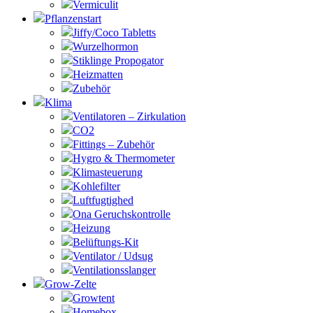
Vermiculit
Pflanzenstart
Jiffy/Coco Tabletts
Wurzelhormon
Stiklinge Propogator
Heizmatten
Zubehör
Klima
Ventilatoren – Zirkulation
CO2
Fittings – Zubehör
Hygro & Thermometer
Klimasteuerung
Kohlefilter
Luftfugtighed
Ona Geruchskontrolle
Heizung
Belüftungs-Kit
Ventilator / Udsug
Ventilationsslanger
Grow-Zelte
Growtent
Homebox