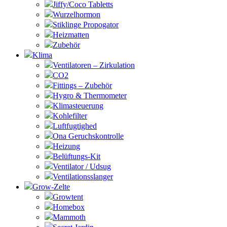
Jiffy/Coco Tabletts
Wurzelhormon
Stiklinge Propogator
Heizmatten
Zubehör
Klima
Ventilatoren – Zirkulation
CO2
Fittings – Zubehör
Hygro & Thermometer
Klimasteuerung
Kohlefilter
Luftfugtighed
Ona Geruchskontrolle
Heizung
Belüftungs-Kit
Ventilator / Udsug
Ventilationsslanger
Grow-Zelte
Growtent
Homebox
Mammoth