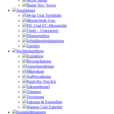
Secret Jardin
Plante Net / Scrog
Ausrüstung
Mylar Und Teichfolie
Messtechnik Usw.
PH- Und EC-Messgeräte
Töpfe – Untersetzer
Pflanzenstütze
Schädlingsbekämpfung
Taschen
Nachbehandlung
Extraktion
Boveda/Integra
Geruchsentferner
Mikroskop
Aufbewahrung
Purpl-Pro Test Kit
Vakuumbeutel
Trimmen
Trocknung
Vakuum & Forsegling
Waagen Und Zubehör
Komplettlösungen