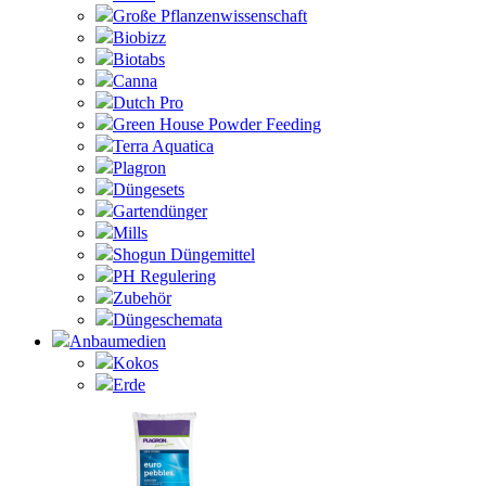
Große Pflanzenwissenschaft
Biobizz
Biotabs
Canna
Dutch Pro
Green House Powder Feeding
Terra Aquatica
Plagron
Düngesets
Gartendünger
Mills
Shogun Düngemittel
PH Regulering
Zubehör
Düngeschemata
Anbaumedien
Kokos
Erde