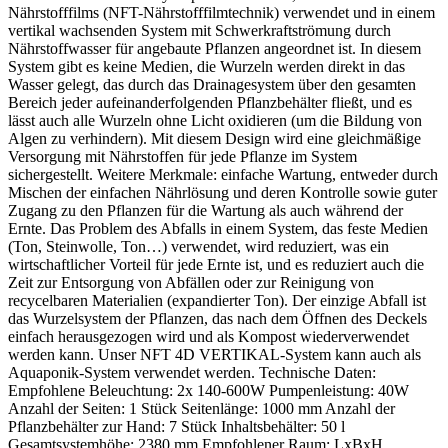
Nährstofffilms (NFT-Nährstofffilmtechnik) verwendet und in einem
vertikal wachsenden System mit Schwerkraftströmung durch
Nährstoffwasser für angebaute Pflanzen angeordnet ist. In diesem
System gibt es keine Medien, die Wurzeln werden direkt in das
Wasser gelegt, das durch das Drainagesystem über den gesamten
Bereich jeder aufeinanderfolgenden Pflanzbehälter fließt, und es
lässt auch alle Wurzeln ohne Licht oxidieren (um die Bildung von
Algen zu verhindern). Mit diesem Design wird eine gleichmäßige
Versorgung mit Nährstoffen für jede Pflanze im System
sichergestellt. Weitere Merkmale: einfache Wartung, entweder durch
Mischen der einfachen Nährlösung und deren Kontrolle sowie guter
Zugang zu den Pflanzen für die Wartung als auch während der
Ernte. Das Problem des Abfalls in einem System, das feste Medien
(Ton, Steinwolle, Ton…) verwendet, wird reduziert, was ein
wirtschaftlicher Vorteil für jede Ernte ist, und es reduziert auch die
Zeit zur Entsorgung von Abfällen oder zur Reinigung von
recycelbaren Materialien (expandierter Ton). Der einzige Abfall ist
das Wurzelsystem der Pflanzen, das nach dem Öffnen des Deckels
einfach herausgezogen wird und als Kompost wiederverwendet
werden kann. Unser NFT 4D VERTIKAL-System kann auch als
Aquaponik-System verwendet werden. Technische Daten:
Empfohlene Beleuchtung: 2x 140-600W Pumpenleistung: 40W
Anzahl der Seiten: 1 Stück Seitenlänge: 1000 mm Anzahl der
Pflanzbehälter zur Hand: 7 Stück Inhaltsbehälter: 50 l
Gesamtsystemhöhe: 2380 mm Empfohlener Raum: LxBxH