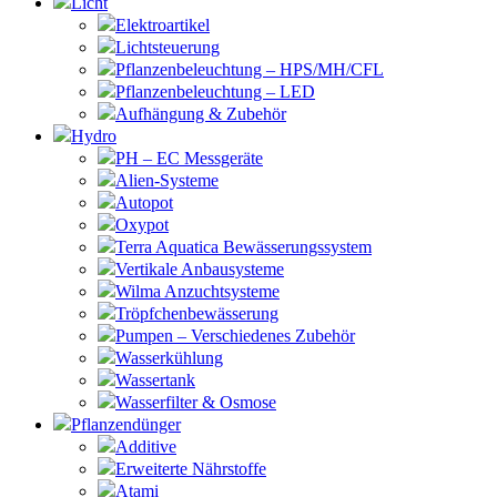
Licht
Elektroartikel
Lichtsteuerung
Pflanzenbeleuchtung – HPS/MH/CFL
Pflanzenbeleuchtung – LED
Aufhängung & Zubehör
Hydro
PH – EC Messgeräte
Alien-Systeme
Autopot
Oxypot
Terra Aquatica Bewässerungssystem
Vertikale Anbausysteme
Wilma Anzuchtsysteme
Tröpfchenbewässerung
Pumpen – Verschiedenes Zubehör
Wasserkühlung
Wassertank
Wasserfilter & Osmose
Pflanzendünger
Additive
Erweiterte Nährstoffe
Atami