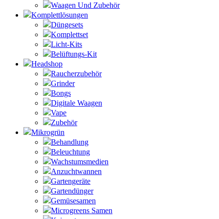
Waagen Und Zubehör
Komplettlösungen
Düngesets
Komplettset
Licht-Kits
Belüftungs-Kit
Headshop
Raucherzubehör
Grinder
Bongs
Digitale Waagen
Vape
Zubehör
Mikrogrün
Behandlung
Beleuchtung
Wachstumsmedien
Anzuchtwannen
Gartengeräte
Gartendünger
Gemüsesamen
Microgreens Samen