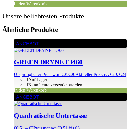
In den Warenkorb
Unsere beliebtesten Produkte
Ähnliche Produkte
ANGEBOT
GREEN DRYNET Ø60
Ursprünglicher Preis war: €29
€
29
Aktueller Preis ist: €29.
€
23
Auf Lager
Kann heute versendet werden
In den Warenkorb
ANGEBOT
Quadratische Untertasse
€
0,51
–
€
3
Preisspanne: €0,51 bis €3