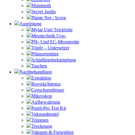
Mammoth
Secret Jardin
Plante Net / Scrog
Ausrüstung
Mylar Und Teichfolie
Messtechnik Usw.
PH- Und EC-Messgeräte
Töpfe – Untersetzer
Pflanzenstütze
Schädlingsbekämpfung
Taschen
Nachbehandlung
Extraktion
Boveda/Integra
Geruchsentferner
Mikroskop
Aufbewahrung
Purpl-Pro Test Kit
Vakuumbeutel
Trimmen
Trocknung
Vakuum & Forsegling