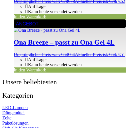
Ursprünglicher Preis war: €78
€
78
Aktueller Preis ist: €78.
€
62
Auf Lager
Kann heute versendet werden
In den Warenkorb
ANGEBOT
Ona Breeze – passt zu Ona Gel 4L
Ursprünglicher Preis war: €64
€
64
Aktueller Preis ist: €64.
€
51
Auf Lager
Kann heute versendet werden
In den Warenkorb
Unsere beliebtesten
Kategorien
LED-Lampen
Düngemittel
Zelte
Paketlösungen