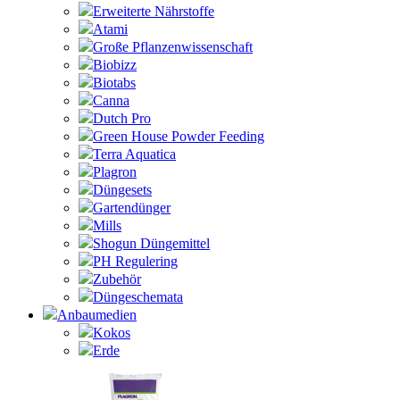
Erweiterte Nährstoffe
Atami
Große Pflanzenwissenschaft
Biobizz
Biotabs
Canna
Dutch Pro
Green House Powder Feeding
Terra Aquatica
Plagron
Düngesets
Gartendünger
Mills
Shogun Düngemittel
PH Regulering
Zubehör
Düngeschemata
Anbaumedien
Kokos
Erde