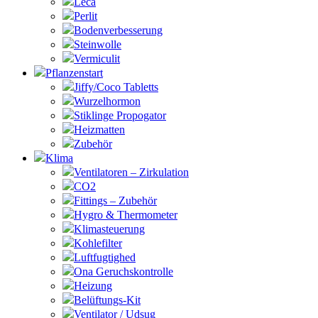
Leca
Perlit
Bodenverbesserung
Steinwolle
Vermiculit
Pflanzenstart
Jiffy/Coco Tabletts
Wurzelhormon
Stiklinge Propogator
Heizmatten
Zubehör
Klima
Ventilatoren – Zirkulation
CO2
Fittings – Zubehör
Hygro & Thermometer
Klimasteuerung
Kohlefilter
Luftfugtighed
Ona Geruchskontrolle
Heizung
Belüftungs-Kit
Ventilator / Udsug