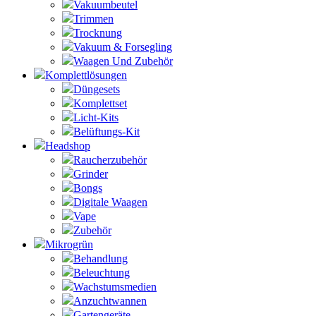
Vakuumbeutel
Trimmen
Trocknung
Vakuum & Forsegling
Waagen Und Zubehör
Komplettlösungen
Düngesets
Komplettset
Licht-Kits
Belüftungs-Kit
Headshop
Raucherzubehör
Grinder
Bongs
Digitale Waagen
Vape
Zubehör
Mikrogrün
Behandlung
Beleuchtung
Wachstumsmedien
Anzuchtwannen
Gartengeräte