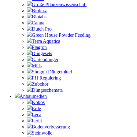
Große Pflanzenwissenschaft
Biobizz
Biotabs
Canna
Dutch Pro
Green House Powder Feeding
Terra Aquatica
Plagron
Düngesets
Gartendünger
Mills
Shogun Düngemittel
PH Regulering
Zubehör
Düngeschemata
Anbaumedien
Kokos
Erde
Leca
Perlit
Bodenverbesserung
Steinwolle