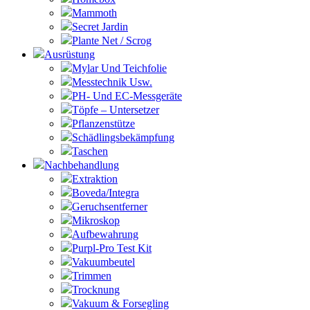
Mammoth
Secret Jardin
Plante Net / Scrog
Ausrüstung
Mylar Und Teichfolie
Messtechnik Usw.
PH- Und EC-Messgeräte
Töpfe – Untersetzer
Pflanzenstütze
Schädlingsbekämpfung
Taschen
Nachbehandlung
Extraktion
Boveda/Integra
Geruchsentferner
Mikroskop
Aufbewahrung
Purpl-Pro Test Kit
Vakuumbeutel
Trimmen
Trocknung
Vakuum & Forsegling