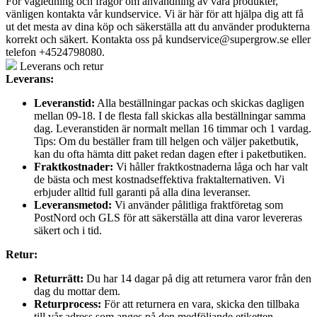
För vägledning och frågor om användning av våra produkter,
vänligen kontakta vår kundservice. Vi är här för att hjälpa dig att få
ut det mesta av dina köp och säkerställa att du använder produkterna
korrekt och säkert. Kontakta oss på
kundservice@supergrow.se
eller
telefon +4524798080.
Leverans och retur
Leverans:
Leveranstid:
Alla beställningar packas och skickas dagligen
mellan 09-18. I de flesta fall skickas alla beställningar samma
dag. Leveranstiden är normalt mellan 16 timmar och 1 vardag.
Tips: Om du beställer fram till helgen och väljer paketbutik,
kan du ofta hämta ditt paket redan dagen efter i paketbutiken.
Fraktkostnader:
Vi håller fraktkostnaderna låga och har valt
de bästa och mest kostnadseffektiva fraktalternativen. Vi
erbjuder alltid full garanti på alla dina leveranser.
Leveransmetod:
Vi använder pålitliga fraktföretag som
PostNord och GLS för att säkerställa att dina varor levereras
säkert och i tid.
Retur:
Returrätt:
Du har 14 dagar på dig att returnera varor från den
dag du mottar dem.
Returprocess:
För att returnera en vara, skicka den tillbaka
till vår adress som anges på den medföljande etiketten.