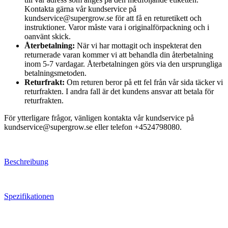
Kontakta gärna vår kundservice på
kundservice@supergrow.se för att få en returetikett och
instruktioner. Varor måste vara i originalförpackning och i
oanvänt skick.
Återbetalning:
När vi har mottagit och inspekterat den
returnerade varan kommer vi att behandla din återbetalning
inom 5-7 vardagar. Återbetalningen görs via den ursprungliga
betalningsmetoden.
Returfrakt:
Om returen beror på ett fel från vår sida täcker vi
returfrakten. I andra fall är det kundens ansvar att betala för
returfrakten.
För ytterligare frågor, vänligen kontakta vår kundservice på
kundservice@supergrow.se eller telefon +4524798080.
Beschreibung
Spezifikationen