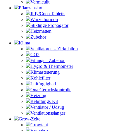
Vermiculit
Pflanzenstart
Jiffy/Coco Tabletts
Wurzelhormon
Stiklinge Propogator
Heizmatten
Zubehör
Klima
Ventilatoren – Zirkulation
CO2
Fittings – Zubehör
Hygro & Thermometer
Klimasteuerung
Kohlefilter
Luftfugtighed
Ona Geruchskontrolle
Heizung
Belüftungs-Kit
Ventilator / Udsug
Ventilationsslanger
Grow-Zelte
Growtent
Homebox