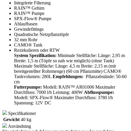
Integrierte Filterung
RAIN™ Gehirn
RAIN™ Pumpe
SPX-Flow® Pumpe
Ablaufbasen
Gewindefittings
Quadratische Netzpflanztöpfe
32 mm Rohr
CAMO® Tank
Rezirkulieren oder RTW
System Spezifikation:
Minimale Stellfläche: Länge: 2,95 m
Breite: 1,5 m (Töpfe so nah wie möglich) (ohne Tank)
Maximale Stellfläche: Länge: 4,5 m Breite: 2,15 m (mit
bereitgestellter Rohrmenge) (60 cm Pflanzmitte) CAMO®
Tankvolumen: 280L
Empfehlungen:
Pflanzabstände: 50-60
cm
Futterpumpe:
Modell: RAIN™ AR01006 Maximaler
Durchfluss: 7000 l/h Leistung: 400W
Abflusspumpe:
Modell: SPX-Flow® Maximaler Durchfluss: 3780 l/h
Spannung: 12V DC
Specifikationer
Gewicht
40 kg
Användning