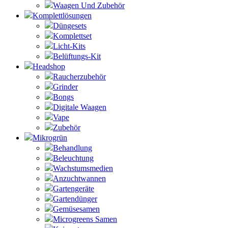
Waagen Und Zubehör
Komplettlösungen
Düngesets
Komplettset
Licht-Kits
Belüftungs-Kit
Headshop
Raucherzubehör
Grinder
Bongs
Digitale Waagen
Vape
Zubehör
Mikrogrün
Behandlung
Beleuchtung
Wachstumsmedien
Anzuchtwannen
Gartengeräte
Gartendünger
Gemüsesamen
Microgreens Samen