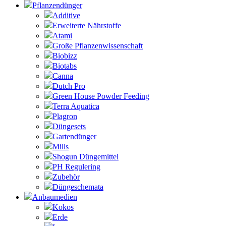
Pflanzendünger
Additive
Erweiterte Nährstoffe
Atami
Große Pflanzenwissenschaft
Biobizz
Biotabs
Canna
Dutch Pro
Green House Powder Feeding
Terra Aquatica
Plagron
Düngesets
Gartendünger
Mills
Shogun Düngemittel
PH Regulering
Zubehör
Düngeschemata
Anbaumedien
Kokos
Erde