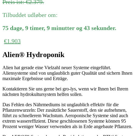
Preis ist: €2.379.
Tilbuddet udløber om:
75
dage
,
9
timer
,
9
minutter
og
43
sekunder
.
€
1.903
Alien® Hydroponik
Alien hat gerade eine Vielzahl neuer Systeme eingeführt.
Aliensysteme sind von unglaublich guter Qualität und sichern Ihnen
maximale Ergebnisse und Erträge.
Kontaktieren Sie uns gerne bei gro-lys, wenn wir Ihnen bei Ihrem
nächsten hydrokultursystem helfen sollen.
Das Fehlen des Nährmediums ist unglaublich effektiv für die
Pflanzenwurzeln: Der zusätzliche Sauerstoff, den sie aufnehmen,
führt zu schnellerem Wachstum. Aeroponische Systeme sind auch
extrem wassereffizient. Diese geschlossenen Systeme können 95
Prozent weniger Wasser verwenden als in Erde angebaute Pflanzen.