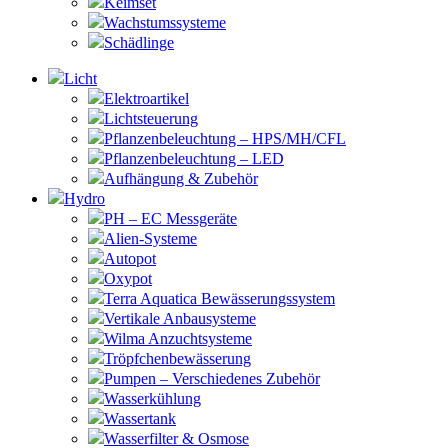
Keimset
Wachstumssysteme
Schädlinge
Licht
Elektroartikel
Lichtsteuerung
Pflanzenbeleuchtung – HPS/MH/CFL
Pflanzenbeleuchtung – LED
Aufhängung & Zubehör
Hydro
PH – EC Messgeräte
Alien-Systeme
Autopot
Oxypot
Terra Aquatica Bewässerungssystem
Vertikale Anbausysteme
Wilma Anzuchtsysteme
Tröpfchenbewässerung
Pumpen – Verschiedenes Zubehör
Wasserkühlung
Wassertank
Wasserfilter & Osmose