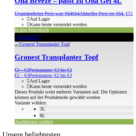
Ona Breeze – passt zu Ona Gel 4L
Ursprünglicher Preis war: €64
€
64
Aktueller Preis ist: €64.
€
51
Auf Lager
Kann heute versendet werden
In den Warenkorb
ANGEBOT
Gronest Transplanter Topf
€
3
–
€
3
Preisspanne: €3 bis €3
€
2
–
€
3
Preisspanne: €2 bis €3
Auf Lager
Kann heute versendet werden
Dieses Produkt weist mehrere Varianten auf. Die Optionen
können auf der Produktseite gewählt werden
Variante wählen:
3L
8L
Ausführung wählen
Unsere beliebtesten