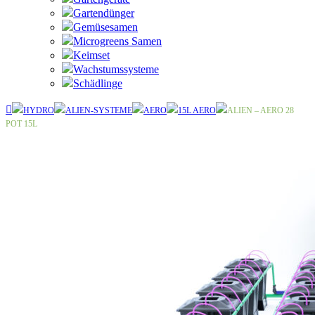
Gartendünger
Gemüsesamen
Microgreens Samen
Keimset
Wachstumssysteme
Schädlinge
HYDRO
ALIEN-SYSTEME
AERO
15L AERO
ALIEN – AERO 28
POT 15L