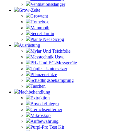
Ventilationsslanger
Grow-Zelte
Growtent
Homebox
Mammoth
Secret Jardin
Plante Net / Scrog
Ausrüstung
Mylar Und Teichfolie
Messtechnik Usw.
PH- Und EC-Messgeräte
Töpfe – Untersetzer
Pflanzenstütze
Schädlingsbekämpfung
Taschen
Nachbehandlung
Extraktion
Boveda/Integra
Geruchsentferner
Mikroskop
Aufbewahrung
Purpl-Pro Test Kit