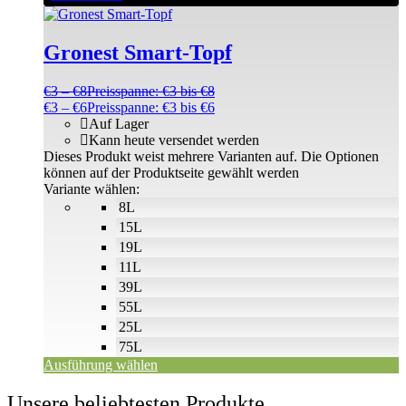
Gronest Smart-Topf
€
3
–
€
8
Preisspanne: €3 bis €8
€
3
–
€
6
Preisspanne: €3 bis €6
Auf Lager
Kann heute versendet werden
Dieses Produkt weist mehrere Varianten auf. Die Optionen
können auf der Produktseite gewählt werden
Variante wählen:
8L
15L
19L
11L
39L
55L
25L
75L
Ausführung wählen
Unsere beliebtesten Produkte