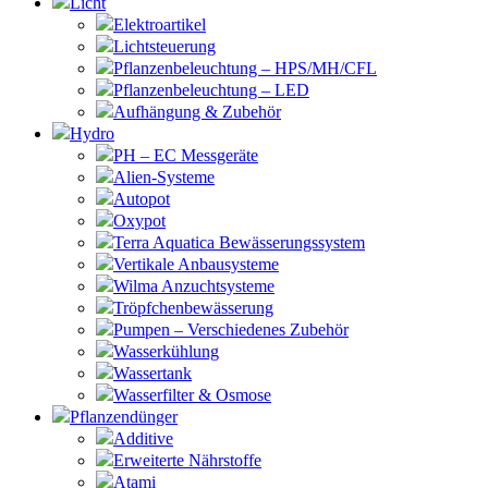
Licht
Elektroartikel
Lichtsteuerung
Pflanzenbeleuchtung – HPS/MH/CFL
Pflanzenbeleuchtung – LED
Aufhängung & Zubehör
Hydro
PH – EC Messgeräte
Alien-Systeme
Autopot
Oxypot
Terra Aquatica Bewässerungssystem
Vertikale Anbausysteme
Wilma Anzuchtsysteme
Tröpfchenbewässerung
Pumpen – Verschiedenes Zubehör
Wasserkühlung
Wassertank
Wasserfilter & Osmose
Pflanzendünger
Additive
Erweiterte Nährstoffe
Atami