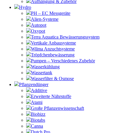
Aufhängung & Zubehör
Hydro
PH – EC Messgeräte
Alien-Systeme
Autopot
Oxypot
Terra Aquatica Bewässerungssystem
Vertikale Anbausysteme
Wilma Anzuchtsysteme
Tröpfchenbewässerung
Pumpen – Verschiedenes Zubehör
Wasserkühlung
Wassertank
Wasserfilter & Osmose
Pflanzendünger
Additive
Erweiterte Nährstoffe
Atami
Große Pflanzenwissenschaft
Biobizz
Biotabs
Canna
Dutch Pro