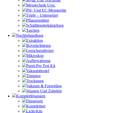
Mylar Und Teichfolie
Messtechnik Usw.
PH- Und EC-Messgeräte
Töpfe – Untersetzer
Pflanzenstütze
Schädlingsbekämpfung
Taschen
Nachbehandlung
Extraktion
Boveda/Integra
Geruchsentferner
Mikroskop
Aufbewahrung
Purpl-Pro Test Kit
Vakuumbeutel
Trimmen
Trocknung
Vakuum & Forsegling
Waagen Und Zubehör
Komplettlösungen
Düngesets
Komplettset
Licht-Kits