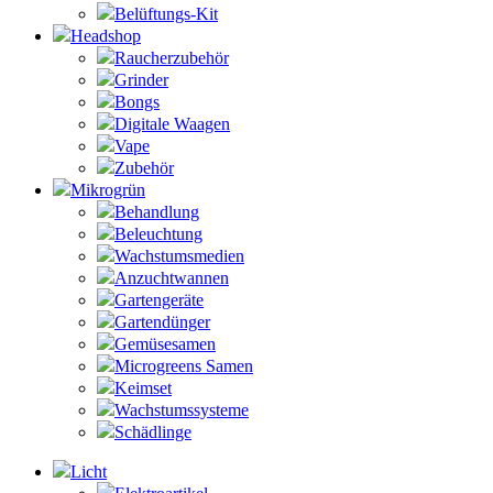
Belüftungs-Kit
Headshop
Raucherzubehör
Grinder
Bongs
Digitale Waagen
Vape
Zubehör
Mikrogrün
Behandlung
Beleuchtung
Wachstumsmedien
Anzuchtwannen
Gartengeräte
Gartendünger
Gemüsesamen
Microgreens Samen
Keimset
Wachstumssysteme
Schädlinge
Licht