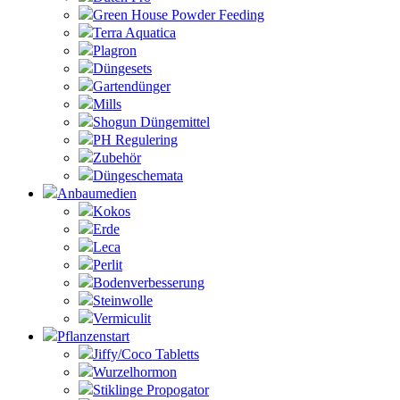
Green House Powder Feeding
Terra Aquatica
Plagron
Düngesets
Gartendünger
Mills
Shogun Düngemittel
PH Regulering
Zubehör
Düngeschemata
Anbaumedien
Kokos
Erde
Leca
Perlit
Bodenverbesserung
Steinwolle
Vermiculit
Pflanzenstart
Jiffy/Coco Tabletts
Wurzelhormon
Stiklinge Propogator