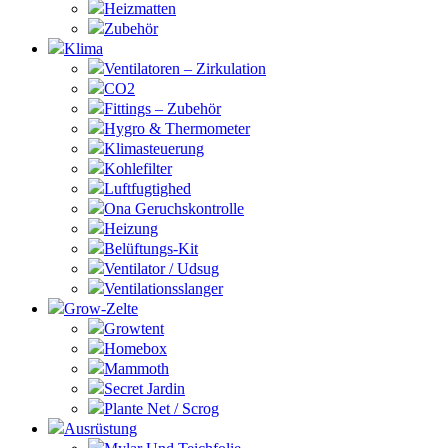
Heizmatten
Zubehör
Klima
Ventilatoren – Zirkulation
CO2
Fittings – Zubehör
Hygro & Thermometer
Klimasteuerung
Kohlefilter
Luftfugtighed
Ona Geruchskontrolle
Heizung
Belüftungs-Kit
Ventilator / Udsug
Ventilationsslanger
Grow-Zelte
Growtent
Homebox
Mammoth
Secret Jardin
Plante Net / Scrog
Ausrüstung