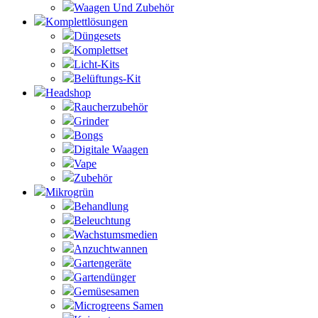
Waagen Und Zubehör
Komplettlösungen
Düngesets
Komplettset
Licht-Kits
Belüftungs-Kit
Headshop
Raucherzubehör
Grinder
Bongs
Digitale Waagen
Vape
Zubehör
Mikrogrün
Behandlung
Beleuchtung
Wachstumsmedien
Anzuchtwannen
Gartengeräte
Gartendünger
Gemüsesamen
Microgreens Samen