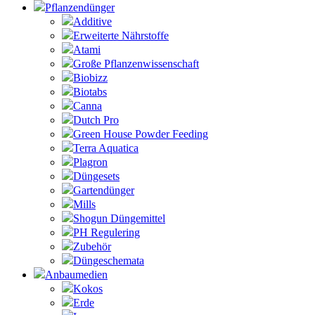
Pflanzendünger
Additive
Erweiterte Nährstoffe
Atami
Große Pflanzenwissenschaft
Biobizz
Biotabs
Canna
Dutch Pro
Green House Powder Feeding
Terra Aquatica
Plagron
Düngesets
Gartendünger
Mills
Shogun Düngemittel
PH Regulering
Zubehör
Düngeschemata
Anbaumedien
Kokos
Erde