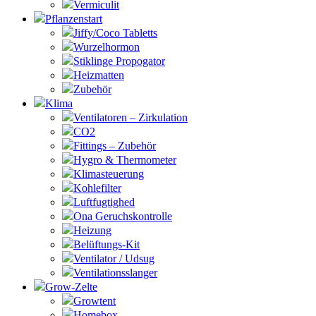
Vermiculit
Pflanzenstart
Jiffy/Coco Tabletts
Wurzelhormon
Stiklinge Propogator
Heizmatten
Zubehör
Klima
Ventilatoren – Zirkulation
CO2
Fittings – Zubehör
Hygro & Thermometer
Klimasteuerung
Kohlefilter
Luftfugtighed
Ona Geruchskontrolle
Heizung
Belüftungs-Kit
Ventilator / Udsug
Ventilationsslanger
Grow-Zelte
Growtent
Homebox