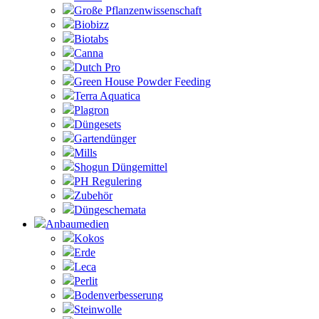
Große Pflanzenwissenschaft
Biobizz
Biotabs
Canna
Dutch Pro
Green House Powder Feeding
Terra Aquatica
Plagron
Düngesets
Gartendünger
Mills
Shogun Düngemittel
PH Regulering
Zubehör
Düngeschemata
Anbaumedien
Kokos
Erde
Leca
Perlit
Bodenverbesserung
Steinwolle