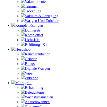
Vakuumbeutel
Trimmen
Trocknung
Vakuum & Forsegling
Waagen Und Zubehör
Komplettlösungen
Düngesets
Komplettset
Licht-Kits
Belüftungs-Kit
Headshop
Raucherzubehör
Grinder
Bongs
Digitale Waagen
Vape
Zubehör
Mikrogrün
Behandlung
Beleuchtung
Wachstumsmedien
Anzuchtwannen
Gartengeräte