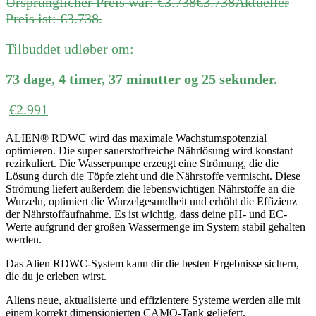
Ursprünglicher Preis war: €3.738
€
3.738
Aktueller
Preis ist: €3.738.
Tilbuddet udløber om:
73
dage
,
4
timer
,
37
minutter
og
25
sekunder
.
€
2.991
ALIEN® RDWC wird das maximale Wachstumspotenzial
optimieren. Die super sauerstoffreiche Nährlösung wird konstant
rezirkuliert. Die Wasserpumpe erzeugt eine Strömung, die die
Lösung durch die Töpfe zieht und die Nährstoffe vermischt. Diese
Strömung liefert außerdem die lebenswichtigen Nährstoffe an die
Wurzeln, optimiert die Wurzelgesundheit und erhöht die Effizienz
der Nährstoffaufnahme. Es ist wichtig, dass deine pH- und EC-
Werte aufgrund der großen Wassermenge im System stabil gehalten
werden.
Das Alien RDWC-System kann dir die besten Ergebnisse sichern,
die du je erleben wirst.
Aliens neue, aktualisierte und effizientere Systeme werden alle mit
einem korrekt dimensionierten CAMO-Tank geliefert.