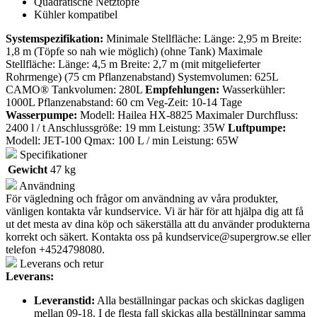
Quadratische Netztöpfe
Kühler kompatibel
Systemspezifikation:
Minimale Stellfläche: Länge: 2,95 m Breite:
1,8 m (Töpfe so nah wie möglich) (ohne Tank) Maximale
Stellfläche: Länge: 4,5 m Breite: 2,7 m (mit mitgelieferter
Rohrmenge) (75 cm Pflanzenabstand) Systemvolumen: 625L
CAMO® Tankvolumen: 280L
Empfehlungen:
Wasserkühler:
1000L Pflanzenabstand: 60 cm Veg-Zeit: 10-14 Tage
Wasserpumpe:
Modell: Hailea HX-8825 Maximaler Durchfluss:
2400 l / t Anschlussgröße: 19 mm Leistung: 35W
Luftpumpe:
Modell: JET-100 Qmax: 100 L / min Leistung: 65W
Specifikationer
Gewicht
47 kg
Användning
För vägledning och frågor om användning av våra produkter,
vänligen kontakta vår kundservice. Vi är här för att hjälpa dig att få
ut det mesta av dina köp och säkerställa att du använder produkterna
korrekt och säkert. Kontakta oss på
kundservice@supergrow.se
eller
telefon +4524798080.
Leverans och retur
Leverans:
Leveranstid:
Alla beställningar packas och skickas dagligen
mellan 09-18. I de flesta fall skickas alla beställningar samma