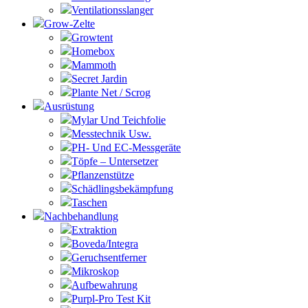
Ventilationsslanger
Grow-Zelte
Growtent
Homebox
Mammoth
Secret Jardin
Plante Net / Scrog
Ausrüstung
Mylar Und Teichfolie
Messtechnik Usw.
PH- Und EC-Messgeräte
Töpfe – Untersetzer
Pflanzenstütze
Schädlingsbekämpfung
Taschen
Nachbehandlung
Extraktion
Boveda/Integra
Geruchsentferner
Mikroskop
Aufbewahrung
Purpl-Pro Test Kit