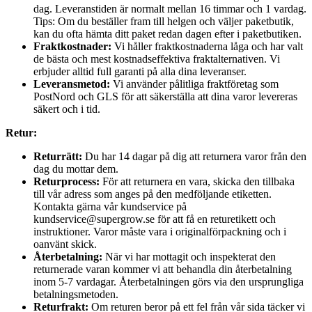
dag. Leveranstiden är normalt mellan 16 timmar och 1 vardag.
Tips: Om du beställer fram till helgen och väljer paketbutik,
kan du ofta hämta ditt paket redan dagen efter i paketbutiken.
Fraktkostnader:
Vi håller fraktkostnaderna låga och har valt
de bästa och mest kostnadseffektiva fraktalternativen. Vi
erbjuder alltid full garanti på alla dina leveranser.
Leveransmetod:
Vi använder pålitliga fraktföretag som
PostNord och GLS för att säkerställa att dina varor levereras
säkert och i tid.
Retur:
Returrätt:
Du har 14 dagar på dig att returnera varor från den
dag du mottar dem.
Returprocess:
För att returnera en vara, skicka den tillbaka
till vår adress som anges på den medföljande etiketten.
Kontakta gärna vår kundservice på
kundservice@supergrow.se för att få en returetikett och
instruktioner. Varor måste vara i originalförpackning och i
oanvänt skick.
Återbetalning:
När vi har mottagit och inspekterat den
returnerade varan kommer vi att behandla din återbetalning
inom 5-7 vardagar. Återbetalningen görs via den ursprungliga
betalningsmetoden.
Returfrakt:
Om returen beror på ett fel från vår sida täcker vi