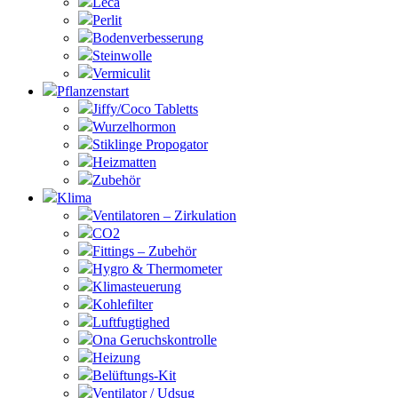
Leca
Perlit
Bodenverbesserung
Steinwolle
Vermiculit
Pflanzenstart
Jiffy/Coco Tabletts
Wurzelhormon
Stiklinge Propogator
Heizmatten
Zubehör
Klima
Ventilatoren – Zirkulation
CO2
Fittings – Zubehör
Hygro & Thermometer
Klimasteuerung
Kohlefilter
Luftfugtighed
Ona Geruchskontrolle
Heizung
Belüftungs-Kit
Ventilator / Udsug