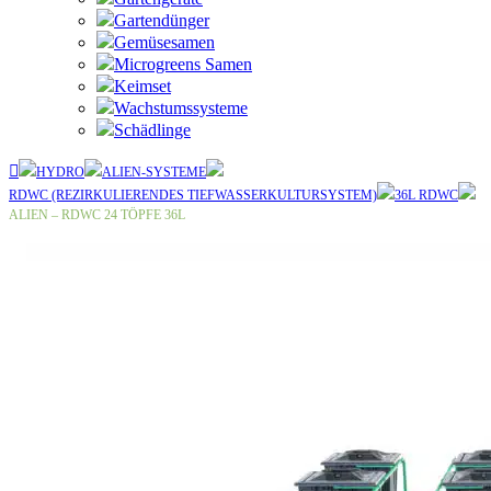
Gartendünger
Gemüsesamen
Microgreens Samen
Keimset
Wachstumssysteme
Schädlinge
HYDRO
ALIEN-SYSTEME
RDWC (REZIRKULIERENDES TIEFWASSERKULTURSYSTEM)
36L RDWC
ALIEN – RDWC 24 TÖPFE 36L