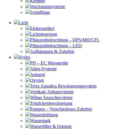
Keimset
Wachstumssysteme
Schädlinge
Licht
Elektroartikel
Lichtsteuerung
Pflanzenbeleuchtung – HPS/MH/CFL
Pflanzenbeleuchtung – LED
Aufhängung & Zubehör
Hydro
PH – EC Messgeräte
Alien-Systeme
Autopot
Oxypot
Terra Aquatica Bewässerungssystem
Vertikale Anbausysteme
Wilma Anzuchtsysteme
Tröpfchenbewässerung
Pumpen – Verschiedenes Zubehör
Wasserkühlung
Wassertank
Wasserfilter & Osmose