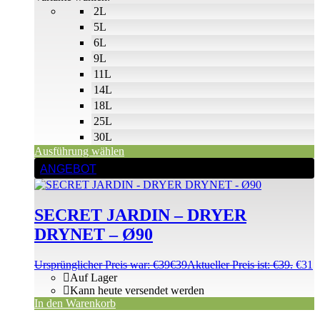
2L
5L
6L
9L
11L
14L
18L
25L
30L
Ausführung wählen
ANGEBOT
SECRET JARDIN – DRYER
DRYNET – Ø90
Ursprünglicher Preis war: €39
€
39
Aktueller Preis ist: €39.
€
31
Auf Lager
Kann heute versendet werden
In den Warenkorb