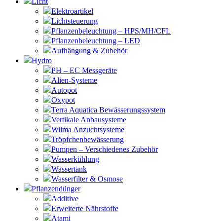
Licht
Elektroartikel
Lichtsteuerung
Pflanzenbeleuchtung – HPS/MH/CFL
Pflanzenbeleuchtung – LED
Aufhängung & Zubehör
Hydro
PH – EC Messgeräte
Alien-Systeme
Autopot
Oxypot
Terra Aquatica Bewässerungssystem
Vertikale Anbausysteme
Wilma Anzuchtsysteme
Tröpfchenbewässerung
Pumpen – Verschiedenes Zubehör
Wasserkühlung
Wassertank
Wasserfilter & Osmose
Pflanzendünger
Additive
Erweiterte Nährstoffe
Atami