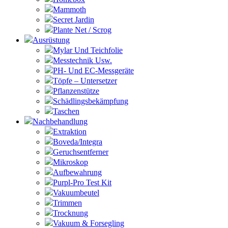
Mammoth
Secret Jardin
Plante Net / Scrog
Ausrüstung
Mylar Und Teichfolie
Messtechnik Usw.
PH- Und EC-Messgeräte
Töpfe – Untersetzer
Pflanzenstütze
Schädlingsbekämpfung
Taschen
Nachbehandlung
Extraktion
Boveda/Integra
Geruchsentferner
Mikroskop
Aufbewahrung
Purpl-Pro Test Kit
Vakuumbeutel
Trimmen
Trocknung
Vakuum & Forsegling