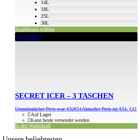
14L
18L
25L
30L
Ausführung wählen
ANGEBOT
SECRET ICER – 3 TASCHEN
Ursprünglicher Preis war: €52
€
51
Aktueller Preis ist: €51.
€
41
Auf Lager
Kann heute versendet werden
In den Warenkorb
Unsere beliebtesten