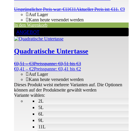
Ursprünglicher Preis war: €11
€
11
Aktueller Preis ist: €11.
€
9
Auf Lager
Kann heute versendet werden
In den Warenkorb
ANGEBOT
Quadratische Untertasse
€
0,51
–
€
3
Preisspanne: €0,51 bis €3
€
0,41
–
€
2
Preisspanne: €0,41 bis €2
Auf Lager
Kann heute versendet werden
Dieses Produkt weist mehrere Varianten auf. Die Optionen
können auf der Produktseite gewählt werden
Variante wählen:
2L
5L
6L
9L
11L