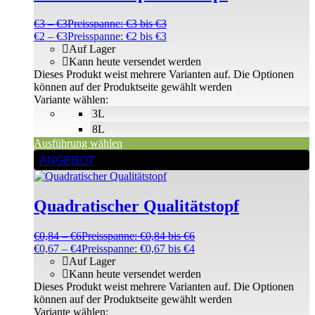
€
3
–
€
3
Preisspanne: €3 bis €3
€
2
–
€
3
Preisspanne: €2 bis €3
Auf Lager
Kann heute versendet werden
Dieses Produkt weist mehrere Varianten auf. Die Optionen
können auf der Produktseite gewählt werden
Variante wählen:
3L
8L
Ausführung wählen
ANGEBOT
Quadratischer Qualitätstopf
€
0,84
–
€
6
Preisspanne: €0,84 bis €6
€
0,67
–
€
4
Preisspanne: €0,67 bis €4
Auf Lager
Kann heute versendet werden
Dieses Produkt weist mehrere Varianten auf. Die Optionen
können auf der Produktseite gewählt werden
Variante wählen: