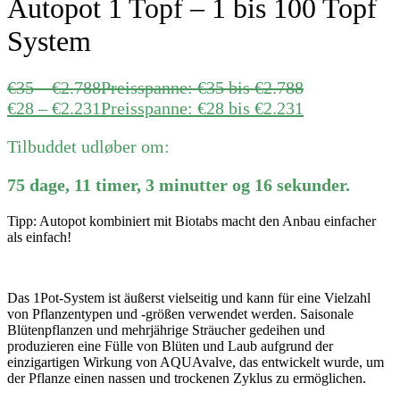
Autopot 1 Topf – 1 bis 100 Topf
System
€
35
–
€
2.788
Preisspanne: €35 bis €2.788
€
28
–
€
2.231
Preisspanne: €28 bis €2.231
Tilbuddet udløber om:
75
dage
,
11
timer
,
3
minutter
og
16
sekunder
.
Tipp: Autopot kombiniert mit Biotabs macht den Anbau einfacher
als einfach!
Das 1Pot-System ist äußerst vielseitig und kann für eine Vielzahl
von Pflanzentypen und -größen verwendet werden.
Saisonale
Blütenpflanzen und mehrjährige Sträucher gedeihen und
produzieren eine Fülle von Blüten und Laub aufgrund der
einzigartigen Wirkung von AQUAvalve, das entwickelt wurde, um
der Pflanze einen nassen und trockenen Zyklus zu ermöglichen.