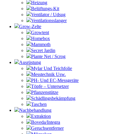
Heizung
Belüftungs-Kit
Ventilator / Udsug
Ventilationsslanger
Grow-Zelte
Growtent
Homebox
Mammoth
Secret Jardin
Plante Net / Scrog
Ausrüstung
Mylar Und Teichfolie
Messtechnik Usw.
PH- Und EC-Messgeräte
Töpfe – Untersetzer
Pflanzenstütze
Schädlingsbekämpfung
Taschen
Nachbehandlung
Extraktion
Boveda/Integra
Geruchsentferner