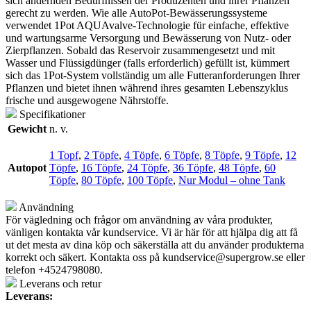
sich ändernden Bedürfnissen der Produzenten und ihrer Pflanzen
gerecht zu werden.
Wie alle AutoPot-Bewässerungssysteme
verwendet 1Pot AQUAvalve-Technologie für einfache, effektive
und wartungsarme Versorgung und Bewässerung von Nutz- oder
Zierpflanzen.
Sobald das Reservoir zusammengesetzt und mit
Wasser und Flüssigdünger (falls erforderlich) gefüllt ist, kümmert
sich das 1Pot-System vollständig um alle Futteranforderungen Ihrer
Pflanzen und bietet ihnen während ihres gesamten Lebenszyklus
frische und ausgewogene Nährstoffe.
Specifikationer
Gewicht
n. v.
1 Topf
,
2 Töpfe
,
4 Töpfe
,
6 Töpfe
,
8 Töpfe
,
9 Töpfe
,
12
Autopot
Töpfe
,
16 Töpfe
,
24 Töpfe
,
36 Töpfe
,
48 Töpfe
,
60
Töpfe
,
80 Töpfe
,
100 Töpfe
,
Nur Modul – ohne Tank
Användning
För vägledning och frågor om användning av våra produkter,
vänligen kontakta vår kundservice. Vi är här för att hjälpa dig att få
ut det mesta av dina köp och säkerställa att du använder produkterna
korrekt och säkert. Kontakta oss på
kundservice@supergrow.se
eller
telefon +4524798080.
Leverans och retur
Leverans: