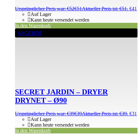
Ursprünglicher Preis war: €52
€
51
Aktueller Preis ist: €51.
€
41
Auf Lager
Kann heute versendet werden
In den Warenkorb
ANGEBOT
SECRET JARDIN – DRYER
DRYNET – Ø90
Ursprünglicher Preis war: €39
€
39
Aktueller Preis ist: €39.
€
31
Auf Lager
Kann heute versendet werden
In den Warenkorb