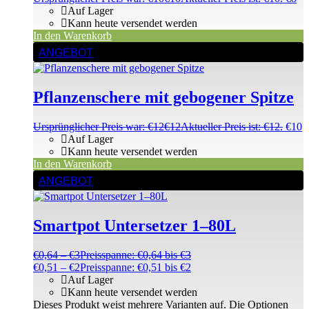
Auf Lager
Kann heute versendet werden
In den Warenkorb
ANGEBOT
Pflanzenschere mit gebogener Spitze
Ursprünglicher Preis war: €12
€
12
Aktueller Preis ist: €12.
€
10
Auf Lager
Kann heute versendet werden
In den Warenkorb
ANGEBOT
Smartpot Untersetzer 1–80L
€
0,64
–
€
3
Preisspanne: €0,64 bis €3
€
0,51
–
€
2
Preisspanne: €0,51 bis €2
Auf Lager
Kann heute versendet werden
Dieses Produkt weist mehrere Varianten auf. Die Optionen