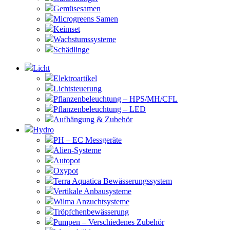
Gemüsesamen
Microgreens Samen
Keimset
Wachstumssysteme
Schädlinge
Licht
Elektroartikel
Lichtsteuerung
Pflanzenbeleuchtung – HPS/MH/CFL
Pflanzenbeleuchtung – LED
Aufhängung & Zubehör
Hydro
PH – EC Messgeräte
Alien-Systeme
Autopot
Oxypot
Terra Aquatica Bewässerungssystem
Vertikale Anbausysteme
Wilma Anzuchtsysteme
Tröpfchenbewässerung
Pumpen – Verschiedenes Zubehör