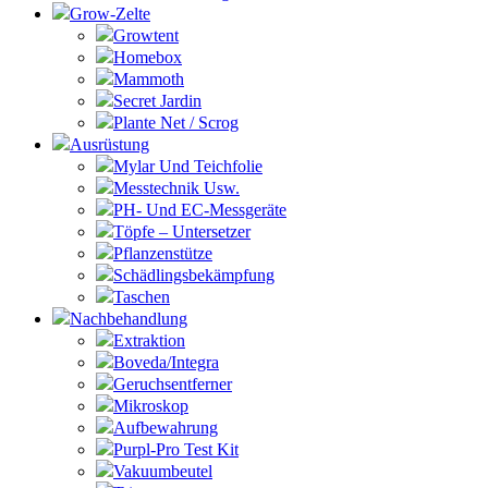
Grow-Zelte
Growtent
Homebox
Mammoth
Secret Jardin
Plante Net / Scrog
Ausrüstung
Mylar Und Teichfolie
Messtechnik Usw.
PH- Und EC-Messgeräte
Töpfe – Untersetzer
Pflanzenstütze
Schädlingsbekämpfung
Taschen
Nachbehandlung
Extraktion
Boveda/Integra
Geruchsentferner
Mikroskop
Aufbewahrung
Purpl-Pro Test Kit
Vakuumbeutel