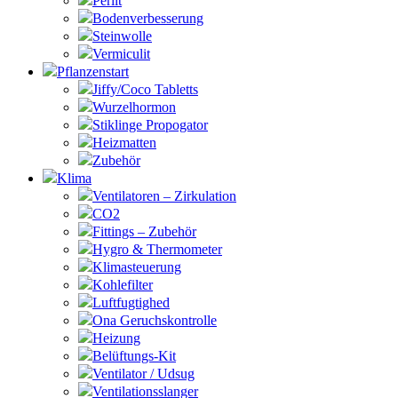
Perlit
Bodenverbesserung
Steinwolle
Vermiculit
Pflanzenstart
Jiffy/Coco Tabletts
Wurzelhormon
Stiklinge Propogator
Heizmatten
Zubehör
Klima
Ventilatoren – Zirkulation
CO2
Fittings – Zubehör
Hygro & Thermometer
Klimasteuerung
Kohlefilter
Luftfugtighed
Ona Geruchskontrolle
Heizung
Belüftungs-Kit
Ventilator / Udsug
Ventilationsslanger