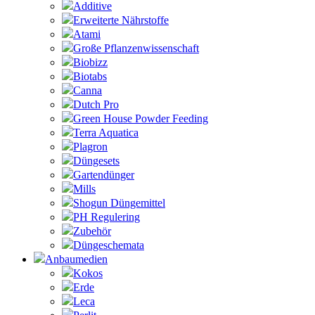
Additive
Erweiterte Nährstoffe
Atami
Große Pflanzenwissenschaft
Biobizz
Biotabs
Canna
Dutch Pro
Green House Powder Feeding
Terra Aquatica
Plagron
Düngesets
Gartendünger
Mills
Shogun Düngemittel
PH Regulering
Zubehör
Düngeschemata
Anbaumedien
Kokos
Erde
Leca