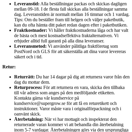
Leveranstid:
Alla beställningar packas och skickas dagligen
mellan 09-18. I de flesta fall skickas alla beställningar samma
dag. Leveranstiden är normalt mellan 16 timmar och 1 vardag.
Tips: Om du beställer fram till helgen och väljer paketbutik,
kan du ofta hämta ditt paket redan dagen efter i paketbutiken.
Fraktkostnader:
Vi håller fraktkostnaderna låga och har valt
de bästa och mest kostnadseffektiva fraktalternativen. Vi
erbjuder alltid full garanti på alla dina leveranser.
Leveransmetod:
Vi använder pålitliga fraktföretag som
PostNord och GLS för att säkerställa att dina varor levereras
säkert och i tid.
Retur:
Returrätt:
Du har 14 dagar på dig att returnera varor från den
dag du mottar dem.
Returprocess:
För att returnera en vara, skicka den tillbaka
till vår adress som anges på den medföljande etiketten.
Kontakta gärna vår kundservice på
kundservice@supergrow.se för att få en returetikett och
instruktioner. Varor måste vara i originalförpackning och i
oanvänt skick.
Återbetalning:
När vi har mottagit och inspekterat den
returnerade varan kommer vi att behandla din återbetalning
inom 5-7 vardagar. Återbetalningen görs via den ursprungliga