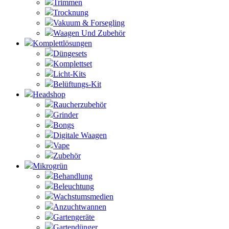
Trimmen
Trocknung
Vakuum & Forsegling
Waagen Und Zubehör
Komplettlösungen
Düngesets
Komplettset
Licht-Kits
Belüftungs-Kit
Headshop
Raucherzubehör
Grinder
Bongs
Digitale Waagen
Vape
Zubehör
Mikrogrün
Behandlung
Beleuchtung
Wachstumsmedien
Anzuchtwannen
Gartengeräte
Gartendünger