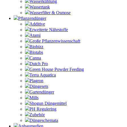
Wasserkühlung
Wassertank
Wasserfilter & Osmose
Pflanzendünger
Additive
Erweiterte Nährstoffe
Atami
Große Pflanzenwissenschaft
Biobizz
Biotabs
Canna
Dutch Pro
Green House Powder Feeding
Terra Aquatica
Plagron
Düngesets
Gartendünger
Mills
Shogun Düngemittel
PH Regulering
Zubehör
Düngeschemata
Anbaumedien