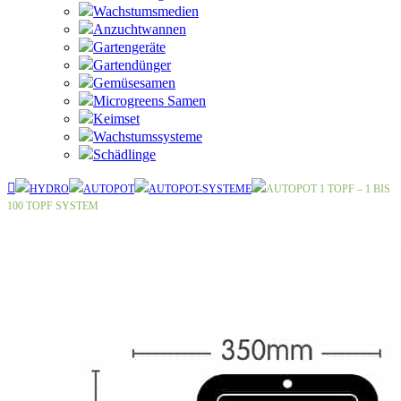
Wachstumsmedien
Anzuchtwannen
Gartengeräte
Gartendünger
Gemüsesamen
Microgreens Samen
Keimset
Wachstumssysteme
Schädlinge
HYDRO
AUTOPOT
AUTOPOT-SYSTEME
AUTOPOT 1 TOPF – 1 BIS
100 TOPF SYSTEM