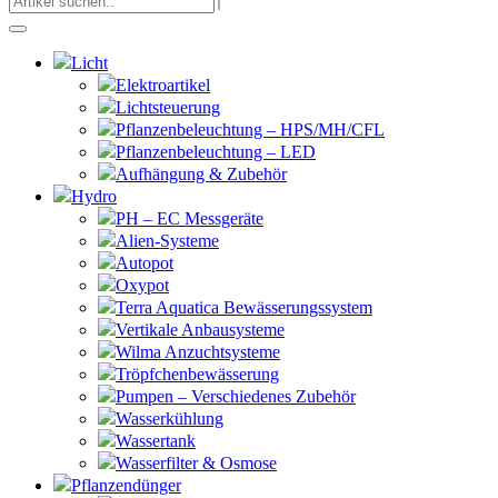
Licht
Elektroartikel
Lichtsteuerung
Pflanzenbeleuchtung – HPS/MH/CFL
Pflanzenbeleuchtung – LED
Aufhängung & Zubehör
Hydro
PH – EC Messgeräte
Alien-Systeme
Autopot
Oxypot
Terra Aquatica Bewässerungssystem
Vertikale Anbausysteme
Wilma Anzuchtsysteme
Tröpfchenbewässerung
Pumpen – Verschiedenes Zubehör
Wasserkühlung
Wassertank
Wasserfilter & Osmose
Pflanzendünger