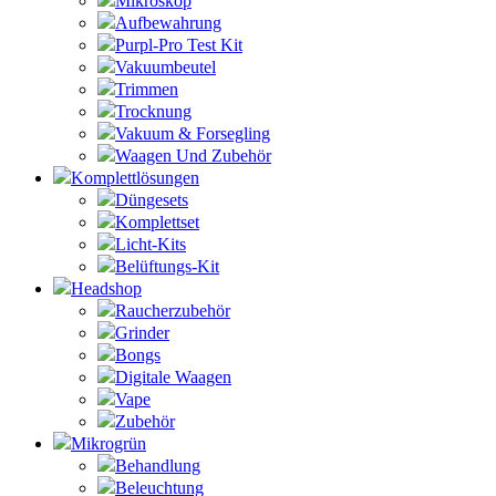
Mikroskop
Aufbewahrung
Purpl-Pro Test Kit
Vakuumbeutel
Trimmen
Trocknung
Vakuum & Forsegling
Waagen Und Zubehör
Komplettlösungen
Düngesets
Komplettset
Licht-Kits
Belüftungs-Kit
Headshop
Raucherzubehör
Grinder
Bongs
Digitale Waagen
Vape
Zubehör
Mikrogrün
Behandlung
Beleuchtung