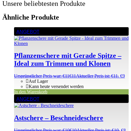
Unsere beliebtesten Produkte
Ähnliche Produkte
ANGEBOT
Pflanzenschere mit Gerade Spitze –
Ideal zum Trimmen und Klonen
Ursprünglicher Preis war: €11
€
11
Aktueller Preis ist: €11.
€
9
Auf Lager
Kann heute versendet werden
In den Warenkorb
ANGEBOT
Astschere – Beschneideschere
Ursprünglicher Preis war: €10
€
10
Aktueller Preis ist: €10.
€
8