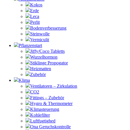
Kokos
Erde
Leca
Perlit
Bodenverbesserung
Steinwolle
Vermiculit
Pflanzenstart
Jiffy/Coco Tabletts
Wurzelhormon
Stiklinge Propogator
Heizmatten
Zubehör
Klima
Ventilatoren – Zirkulation
CO2
Fittings – Zubehör
Hygro & Thermometer
Klimasteuerung
Kohlefilter
Luftfugtighed
Ona Geruchskontrolle