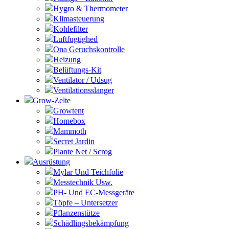
Hygro & Thermometer
Klimasteuerung
Kohlefilter
Luftfugtighed
Ona Geruchskontrolle
Heizung
Belüftungs-Kit
Ventilator / Udsug
Ventilationsslanger
Grow-Zelte
Growtent
Homebox
Mammoth
Secret Jardin
Plante Net / Scrog
Ausrüstung
Mylar Und Teichfolie
Messtechnik Usw.
PH- Und EC-Messgeräte
Töpfe – Untersetzer
Pflanzenstütze
Schädlingsbekämpfung