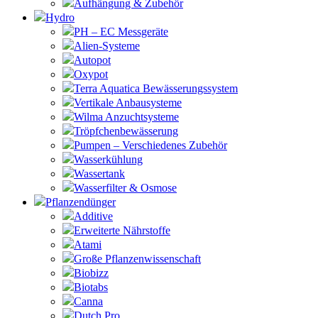
Aufhängung & Zubehör
Hydro
PH – EC Messgeräte
Alien-Systeme
Autopot
Oxypot
Terra Aquatica Bewässerungssystem
Vertikale Anbausysteme
Wilma Anzuchtsysteme
Tröpfchenbewässerung
Pumpen – Verschiedenes Zubehör
Wasserkühlung
Wassertank
Wasserfilter & Osmose
Pflanzendünger
Additive
Erweiterte Nährstoffe
Atami
Große Pflanzenwissenschaft
Biobizz
Biotabs
Canna
Dutch Pro