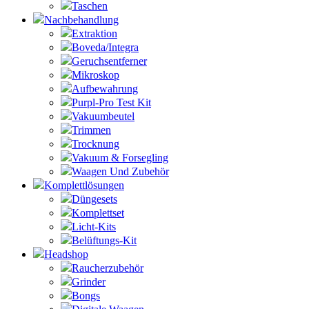
Taschen
Nachbehandlung
Extraktion
Boveda/Integra
Geruchsentferner
Mikroskop
Aufbewahrung
Purpl-Pro Test Kit
Vakuumbeutel
Trimmen
Trocknung
Vakuum & Forsegling
Waagen Und Zubehör
Komplettlösungen
Düngesets
Komplettset
Licht-Kits
Belüftungs-Kit
Headshop
Raucherzubehör
Grinder
Bongs