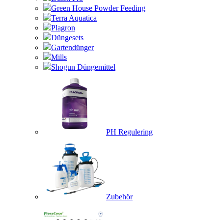
Green House Powder Feeding
Terra Aquatica
Plagron
Düngesets
Gartendünger
Mills
Shogun Düngemittel
PH Regulering
Zubehör