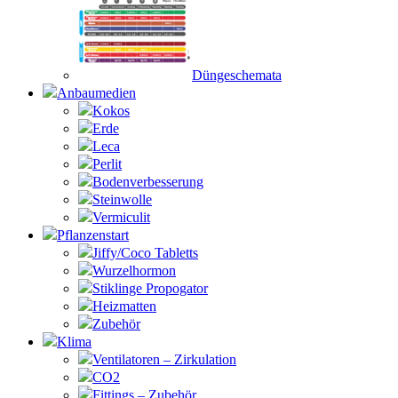
Düngeschemata
Anbaumedien
Kokos
Erde
Leca
Perlit
Bodenverbesserung
Steinwolle
Vermiculit
Pflanzenstart
Jiffy/Coco Tabletts
Wurzelhormon
Stiklinge Propogator
Heizmatten
Zubehör
Klima
Ventilatoren – Zirkulation
CO2
Fittings – Zubehör