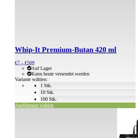
Produkt
weist
mehrere
Varianten
auf.
Die
Optionen
können
Whip-It Premium-Butan 420 ml
auf
der
Produktseite
Preisspanne:
€
7
–
€
509
gewählt
€7
Auf Lager
werden
bis
Kann heute versendet werden
€509
Variante wählen:
1 Stk.
10 Stk.
100 Stk.
Ausführung wählen