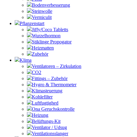
Bodenverbesserung
Steinwolle
Vermiculit
Pflanzenstart
Jiffy/Coco Tabletts
Wurzelhormon
Stiklinge Propogator
Heizmatten
Zubehör
Klima
Ventilatoren – Zirkulation
CO2
Fittings – Zubehör
Hygro & Thermometer
Klimasteuerung
Kohlefilter
Luftfugtighed
Ona Geruchskontrolle
Heizung
Belüftungs-Kit
Ventilator / Udsug
Ventilationsslanger