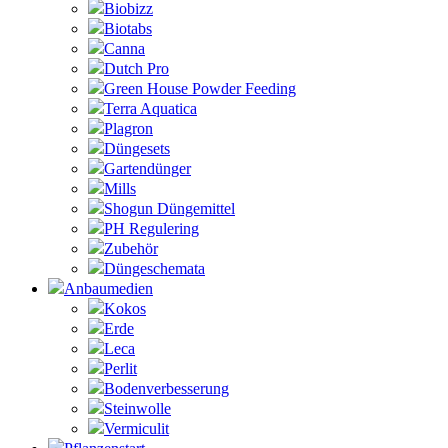
Biobizz
Biotabs
Canna
Dutch Pro
Green House Powder Feeding
Terra Aquatica
Plagron
Düngesets
Gartendünger
Mills
Shogun Düngemittel
PH Regulering
Zubehör
Düngeschemata
Anbaumedien
Kokos
Erde
Leca
Perlit
Bodenverbesserung
Steinwolle
Vermiculit