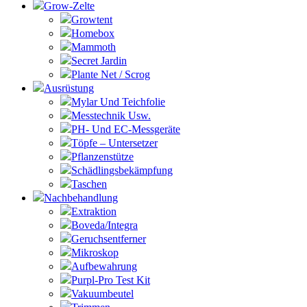
Grow-Zelte
Growtent
Homebox
Mammoth
Secret Jardin
Plante Net / Scrog
Ausrüstung
Mylar Und Teichfolie
Messtechnik Usw.
PH- Und EC-Messgeräte
Töpfe – Untersetzer
Pflanzenstütze
Schädlingsbekämpfung
Taschen
Nachbehandlung
Extraktion
Boveda/Integra
Geruchsentferner
Mikroskop
Aufbewahrung
Purpl-Pro Test Kit
Vakuumbeutel