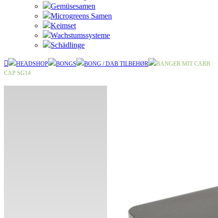
Gemüsesamen
Microgreens Samen
Keimset
Wachstumssysteme
Schädlinge
HEADSHOP
BONGS
BONG / DAB TILBEHØR
BANGER MIT CARB
CAP SG14