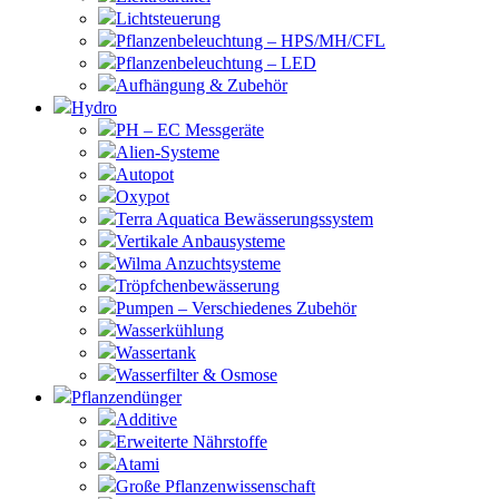
Lichtsteuerung
Pflanzenbeleuchtung – HPS/MH/CFL
Pflanzenbeleuchtung – LED
Aufhängung & Zubehör
Hydro
PH – EC Messgeräte
Alien-Systeme
Autopot
Oxypot
Terra Aquatica Bewässerungssystem
Vertikale Anbausysteme
Wilma Anzuchtsysteme
Tröpfchenbewässerung
Pumpen – Verschiedenes Zubehör
Wasserkühlung
Wassertank
Wasserfilter & Osmose
Pflanzendünger
Additive
Erweiterte Nährstoffe
Atami
Große Pflanzenwissenschaft