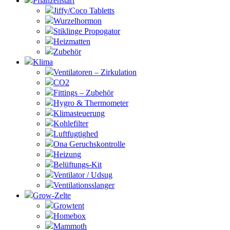
Pflanzenstart
Jiffy/Coco Tabletts
Wurzelhormon
Stiklinge Propogator
Heizmatten
Zubehör
Klima
Ventilatoren – Zirkulation
CO2
Fittings – Zubehör
Hygro & Thermometer
Klimasteuerung
Kohlefilter
Luftfugtighed
Ona Geruchskontrolle
Heizung
Belüftungs-Kit
Ventilator / Udsug
Ventilationsslanger
Grow-Zelte
Growtent
Homebox
Mammoth