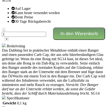
SG14
Auf Lager
Kann heute versendet werden
Beste Preise
30 Tage Rückgaberecht
Banger
-
In den Warenkorb
mit
Carb
+
Cap
Beskrivning
SG14
Das Dabbing-Set in praktischer Metalldose enthält einen Banger
Menge
und einen passenden Carb Cap, der aus sehr hitzebeständigem Glas
gefertigt ist. Wenn du eine Bong mit SG14 hast, ist dieses Set ideal,
um deine alte Bong in ein Dab-Rig zu verwandeln. Setze einfach
den Banger anstelle des normalen Kopfes auf die Glasbong, erhitze
den Banger stark an der Unterseite mit dem Brenner und füge dann
das Öl/Wachs mit einem Tool in den Banger ein. Der Carb Cap wird
während des Inhalierens verwendet, um die Luftzufuhr zu
minimieren und mehr Rauch zu erzeugen.
Vorsicht:
Der Banger
darf nur an der Unterseite erhitzt werden, da sonst die Gefahr
besteht, dass der Schliff durch Materialausdehnung bricht.
SG14
Specifikationer
Gewicht
0,1 kg