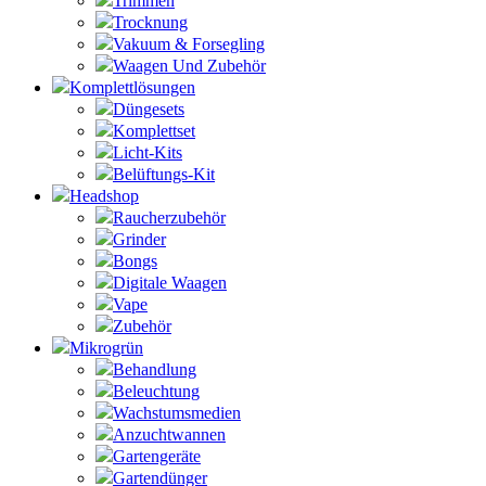
Trimmen
Trocknung
Vakuum & Forsegling
Waagen Und Zubehör
Komplettlösungen
Düngesets
Komplettset
Licht-Kits
Belüftungs-Kit
Headshop
Raucherzubehör
Grinder
Bongs
Digitale Waagen
Vape
Zubehör
Mikrogrün
Behandlung
Beleuchtung
Wachstumsmedien
Anzuchtwannen
Gartengeräte
Gartendünger