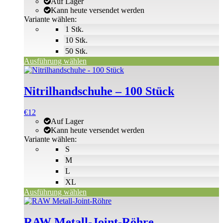
€2
Auf Lager
Die
bis
Kann heute versendet werden
Optionen
€58
Variante wählen:
können
1 Stk.
auf
der
10 Stk.
Produktseite
50 Stk.
gewählt
Ausführung wählen
werden
Dieses
Produkt
weist
Nitrilhandschuhe – 100 Stück
mehrere
Varianten
€
12
auf.
Auf Lager
Die
Kann heute versendet werden
Optionen
Variante wählen:
können
S
auf
der
M
Produktseite
L
gewählt
XL
werden
Ausführung wählen
RAW Metall-Joint-Röhre