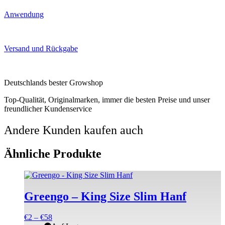
Anwendung
Versand und Rückgabe
Deutschlands bester Growshop
Top-Qualität, Originalmarken, immer die besten Preise und unser
freundlicher Kundenservice
Andere Kunden kaufen auch
Ähnliche Produkte
Dieses
Produkt
weist
Greengo – King Size Slim Hanf
mehrere
Varianten
Preisspanne:
€
2
–
€
58
auf.