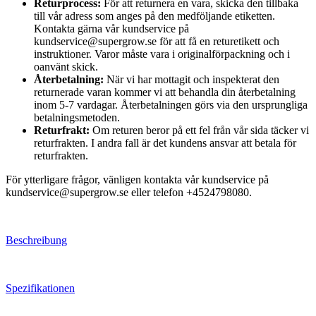
Returprocess:
För att returnera en vara, skicka den tillbaka
till vår adress som anges på den medföljande etiketten.
Kontakta gärna vår kundservice på
kundservice@supergrow.se för att få en returetikett och
instruktioner. Varor måste vara i originalförpackning och i
oanvänt skick.
Återbetalning:
När vi har mottagit och inspekterat den
returnerade varan kommer vi att behandla din återbetalning
inom 5-7 vardagar. Återbetalningen görs via den ursprungliga
betalningsmetoden.
Returfrakt:
Om returen beror på ett fel från vår sida täcker vi
returfrakten. I andra fall är det kundens ansvar att betala för
returfrakten.
För ytterligare frågor, vänligen kontakta vår kundservice på
kundservice@supergrow.se eller telefon +4524798080.
Beschreibung
Spezifikationen