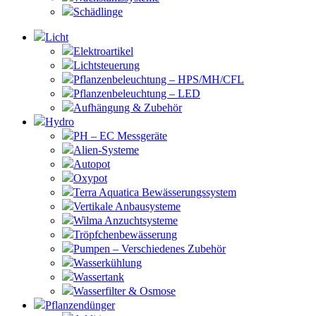
Schädlinge
Licht
Elektroartikel
Lichtsteuerung
Pflanzenbeleuchtung – HPS/MH/CFL
Pflanzenbeleuchtung – LED
Aufhängung & Zubehör
Hydro
PH – EC Messgeräte
Alien-Systeme
Autopot
Oxypot
Terra Aquatica Bewässerungssystem
Vertikale Anbausysteme
Wilma Anzuchtsysteme
Tröpfchenbewässerung
Pumpen – Verschiedenes Zubehör
Wasserkühlung
Wassertank
Wasserfilter & Osmose
Pflanzendünger