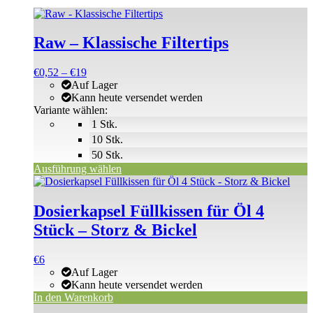
Dieses
Produkt
weist
Raw – Klassische Filtertips
mehrere
Varianten
Preisspanne:
€
0,52
–
€
19
auf.
€0,52
Auf Lager
Die
bis
Kann heute versendet werden
Optionen
€19
Variante wählen:
können
1 Stk.
auf
der
10 Stk.
Produktseite
50 Stk.
gewählt
Ausführung wählen
werden
Dosierkapsel Füllkissen für Öl 4
Stück – Storz & Bickel
€
6
Auf Lager
Kann heute versendet werden
In den Warenkorb
Dieses