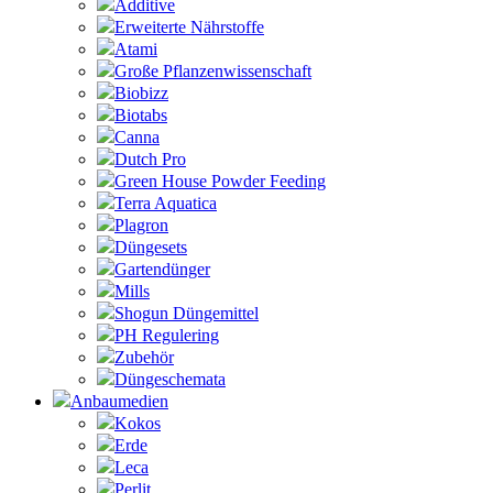
Additive
Erweiterte Nährstoffe
Atami
Große Pflanzenwissenschaft
Biobizz
Biotabs
Canna
Dutch Pro
Green House Powder Feeding
Terra Aquatica
Plagron
Düngesets
Gartendünger
Mills
Shogun Düngemittel
PH Regulering
Zubehör
Düngeschemata
Anbaumedien
Kokos
Erde
Leca
Perlit