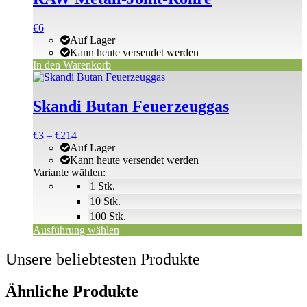
€
6
Auf Lager
Kann heute versendet werden
In den Warenkorb
Dieses
Produkt
weist
Skandi Butan Feuerzeuggas
mehrere
Varianten
Preisspanne:
€
3
–
€
214
auf.
€3
Auf Lager
Die
bis
Kann heute versendet werden
Optionen
€214
Variante wählen:
können
1 Stk.
auf
der
10 Stk.
Produktseite
100 Stk.
gewählt
Ausführung wählen
werden
Unsere beliebtesten Produkte
Ähnliche Produkte