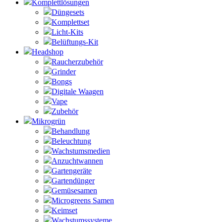
Komplettlösungen
Düngesets
Komplettset
Licht-Kits
Belüftungs-Kit
Headshop
Raucherzubehör
Grinder
Bongs
Digitale Waagen
Vape
Zubehör
Mikrogrün
Behandlung
Beleuchtung
Wachstumsmedien
Anzuchtwannen
Gartengeräte
Gartendünger
Gemüsesamen
Microgreens Samen
Keimset
Wachstumssysteme