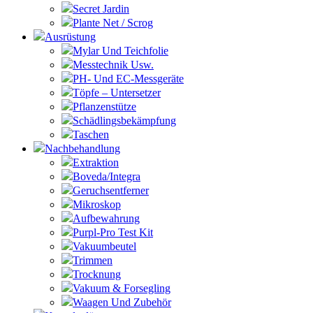
Secret Jardin
Plante Net / Scrog
Ausrüstung
Mylar Und Teichfolie
Messtechnik Usw.
PH- Und EC-Messgeräte
Töpfe – Untersetzer
Pflanzenstütze
Schädlingsbekämpfung
Taschen
Nachbehandlung
Extraktion
Boveda/Integra
Geruchsentferner
Mikroskop
Aufbewahrung
Purpl-Pro Test Kit
Vakuumbeutel
Trimmen
Trocknung
Vakuum & Forsegling
Waagen Und Zubehör