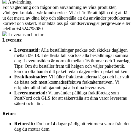
Användning
För vägledning och frågor om användning av våra produkter,
vänligen kontakta vår kundservice. Vi är här för att hjälpa dig att få
ut det mesta av dina köp och säkerställa att du använder produkterna
korrekt och säkert. Kontakta oss på
kundservice@supergrow.se
eller
telefon +4524798080.
Leverans och retur
Leverans:
Leveranstid:
Alla beställningar packas och skickas dagligen
mellan 09-18. I de flesta fall skickas alla beställningar samma
dag. Leveranstiden är normalt mellan 16 timmar och 1 vardag.
Tips: Om du beställer fram till helgen och väljer paketbutik,
kan du ofta hämta ditt paket redan dagen efter i paketbutiken.
Fraktkostnader:
Vi håller fraktkostnaderna låga och har valt
de bästa och mest kostnadseffektiva fraktalternativen. Vi
erbjuder alltid full garanti på alla dina leveranser.
Leveransmetod:
Vi använder pålitliga fraktföretag som
PostNord och GLS för att säkerställa att dina varor levereras
säkert och i tid.
Retur:
Returrätt:
Du har 14 dagar på dig att returnera varor från den
dag du mottar dem.