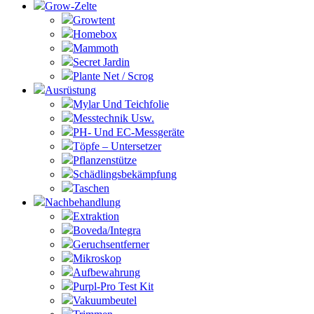
Grow-Zelte
Growtent
Homebox
Mammoth
Secret Jardin
Plante Net / Scrog
Ausrüstung
Mylar Und Teichfolie
Messtechnik Usw.
PH- Und EC-Messgeräte
Töpfe – Untersetzer
Pflanzenstütze
Schädlingsbekämpfung
Taschen
Nachbehandlung
Extraktion
Boveda/Integra
Geruchsentferner
Mikroskop
Aufbewahrung
Purpl-Pro Test Kit
Vakuumbeutel