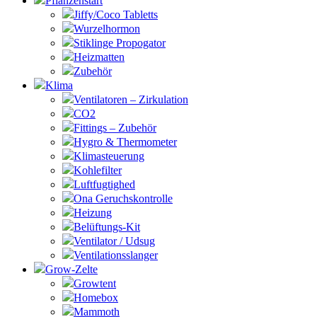
Pflanzenstart
Jiffy/Coco Tabletts
Wurzelhormon
Stiklinge Propogator
Heizmatten
Zubehör
Klima
Ventilatoren – Zirkulation
CO2
Fittings – Zubehör
Hygro & Thermometer
Klimasteuerung
Kohlefilter
Luftfugtighed
Ona Geruchskontrolle
Heizung
Belüftungs-Kit
Ventilator / Udsug
Ventilationsslanger
Grow-Zelte
Growtent
Homebox
Mammoth