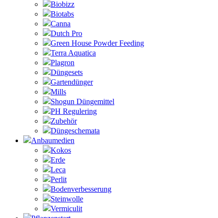
Biobizz
Biotabs
Canna
Dutch Pro
Green House Powder Feeding
Terra Aquatica
Plagron
Düngesets
Gartendünger
Mills
Shogun Düngemittel
PH Regulering
Zubehör
Düngeschemata
Anbaumedien
Kokos
Erde
Leca
Perlit
Bodenverbesserung
Steinwolle
Vermiculit