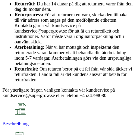
Returrätt:
Du har 14 dagar på dig att returnera varor från den
dag du mottar dem.
Returprocess:
För att returnera en vara, skicka den tillbaka
till vår adress som anges på den medföljande etiketten.
Kontakta gärna vår kundservice på
kundservice@supergrow.se för att få en returetikett och
instruktioner. Varor måste vara i originalförpackning och i
oanvänt skick.
Återbetalning:
När vi har mottagit och inspekterat den
returnerade varan kommer vi att behandla din återbetalning
inom 5-7 vardagar. Återbetalningen görs via den ursprungliga
betalningsmetoden.
Returfrakt:
Om returen beror på ett fel från vår sida täcker vi
returfrakten. I andra fall är det kundens ansvar att betala för
returfrakten.
För ytterligare frågor, vänligen kontakta vår kundservice på
kundservice@supergrow.se eller telefon +4524798080.
Beschreibung