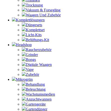
Trimmen
Trocknung
Vakuum & Forsegling
Waagen Und Zubehör
Komplettlösungen
Düngesets
Komplettset
Licht-Kits
Belüftungs-Kit
Headshop
Raucherzubehör
Grinder
Bongs
Digitale Waagen
Vape
Zubehör
Mikrogrün
Behandlung
Beleuchtung
Wachstumsmedien
Anzuchtwannen
Gartengeräte
Gartendünger