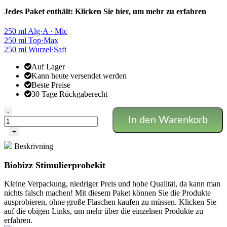
Jedes Paket enthält:
Klicken Sie hier, um mehr zu erfahren
250 ml Alg·A · Mic
250 ml Top·Max
250 ml Wurzel·Saft
Auf Lager
Kann heute versendet werden
Beste Preise
30 Tage Rückgaberecht
Biobizz
-
In den Warenkorb
Stimulierpaket
Menge
+
Beskrivning
Biobizz Stimulierprobekit
Kleine Verpackung, niedriger Preis und hohe Qualität, da kann man
nichts falsch machen! Mit diesem Paket können Sie die Produkte
ausprobieren, ohne große Flaschen kaufen zu müssen. Klicken Sie
auf die obigen Links, um mehr über die einzelnen Produkte zu
erfahren.