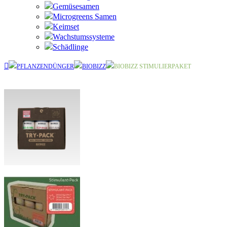
Gemüsesamen
Microgreens Samen
Keimset
Wachstumssysteme
Schädlinge
PFLANZENDÜNGER
BIOBIZZ
BIOBIZZ STIMULIERPAKET