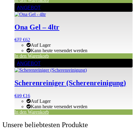
In den Warenkorb
ANGEBOT
Ona Gel – 4ltr
Ursprünglicher
Aktueller
€
77
€
62
Preis
Preis
Auf Lager
war:
ist:
Kann heute versendet werden
€77
€77.
In den Warenkorb
ANGEBOT
Scherenreiniger (Scherenreinigung)
Ursprünglicher
Aktueller
€
19
€
16
Preis
Preis
Auf Lager
war:
ist:
Kann heute versendet werden
€19
€19.
In den Warenkorb
Unsere beliebtesten Produkte