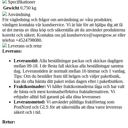
Specifikationer
Gewicht
0,750 kg
Användning
För vägledning och frågor om användning av våra produkter,
vänligen kontakta vår kundservice. Vi är här för att hjälpa dig att få
ut det mesta av dina köp och säkerställa att du använder produkterna
korrekt och säkert. Kontakta oss på
kundservice@supergrow.se
eller
telefon +4524798080.
Leverans och retur
Leverans:
Leveranstid:
Alla beställningar packas och skickas dagligen
mellan 09-18. I de flesta fall skickas alla beställningar samma
dag. Leveranstiden är normalt mellan 16 timmar och 1 vardag.
Tips: Om du beställer fram till helgen och väljer paketbutik,
kan du ofta hämta ditt paket redan dagen efter i paketbutiken.
Fraktkostnader:
Vi håller fraktkostnaderna låga och har valt
de bästa och mest kostnadseffektiva fraktalternativen. Vi
erbjuder alltid full garanti på alla dina leveranser.
Leveransmetod:
Vi använder pålitliga fraktföretag som
PostNord och GLS för att säkerställa att dina varor levereras
säkert och i tid.
Retur: