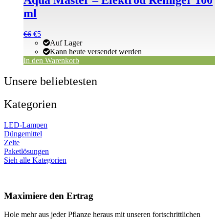
Aqua Master – Elektrod Reiniger 100
ml
Ursprünglicher
Aktueller
€
6
€
5
Preis
Preis
Auf Lager
war:
ist:
Kann heute versendet werden
€6
€6.
In den Warenkorb
Unsere beliebtesten
Kategorien
LED-Lampen
Düngemittel
Zelte
Paketlösungen
Sieh alle Kategorien
Maximiere den Ertrag
Hole mehr aus jeder Pflanze heraus mit unseren fortschrittlichen