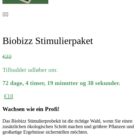
Biobizz Stimulierpaket
Ursprünglicher
Aktueller
€
22
Preis
Preis
Tilbuddet udløber om:
war:
ist:
€22
€22.
72
dage
,
4
timer
,
19
minutter
og
38
sekunder
.
€
18
Wachsen wie ein Profi!
Das Biobizz Stimulierprobekit ist die richtige Wahl, wenn Sie einen
zusätzlichen ökologischen Schritt machen und größere Pflanzen und
großartige Ergebnisse sicherstellen möchten.