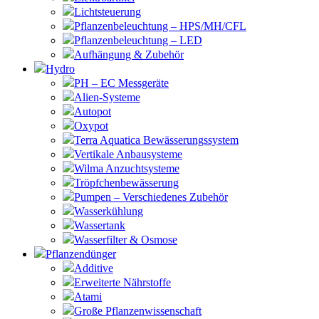
Lichtsteuerung
Pflanzenbeleuchtung – HPS/MH/CFL
Pflanzenbeleuchtung – LED
Aufhängung & Zubehör
Hydro
PH – EC Messgeräte
Alien-Systeme
Autopot
Oxypot
Terra Aquatica Bewässerungssystem
Vertikale Anbausysteme
Wilma Anzuchtsysteme
Tröpfchenbewässerung
Pumpen – Verschiedenes Zubehör
Wasserkühlung
Wassertank
Wasserfilter & Osmose
Pflanzendünger
Additive
Erweiterte Nährstoffe
Atami
Große Pflanzenwissenschaft