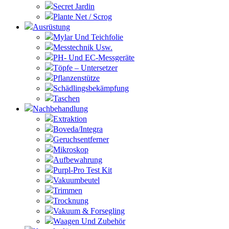
Secret Jardin
Plante Net / Scrog
Ausrüstung
Mylar Und Teichfolie
Messtechnik Usw.
PH- Und EC-Messgeräte
Töpfe – Untersetzer
Pflanzenstütze
Schädlingsbekämpfung
Taschen
Nachbehandlung
Extraktion
Boveda/Integra
Geruchsentferner
Mikroskop
Aufbewahrung
Purpl-Pro Test Kit
Vakuumbeutel
Trimmen
Trocknung
Vakuum & Forsegling
Waagen Und Zubehör