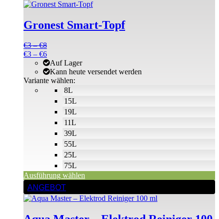
weist
mehrere
Gronest Smart-Topf
Varianten
auf.
Die
Preisspanne:
€
3
–
€
8
Optionen
€3
Preisspanne:
€
3
–
€
6
können
bis
€3
Auf Lager
auf
€8
bis
Kann heute versendet werden
der
€6
Variante wählen:
Produktseite
8L
gewählt
15L
werden
19L
11L
39L
55L
25L
75L
Ausführung wählen
ANGEBOT