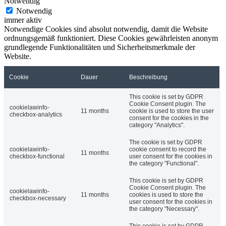
Notwendig
Notwendig
immer aktiv
Notwendige Cookies sind absolut notwendig, damit die Website
ordnungsgemäß funktioniert. Diese Cookies gewährleisten anonym
grundlegende Funktionalitäten und Sicherheitsmerkmale der
Website.
Cookie
Dauer
Beschreibung
This cookie is set by GDPR
Cookie Consent plugin. The
cookielawinfo-
11 months
cookie is used to store the user
checkbox-analytics
consent for the cookies in the
category "Analytics".
The cookie is set by GDPR
cookielawinfo-
cookie consent to record the
11 months
checkbox-functional
user consent for the cookies in
the category "Functional".
This cookie is set by GDPR
Cookie Consent plugin. The
cookielawinfo-
11 months
cookies is used to store the
checkbox-necessary
user consent for the cookies in
the category "Necessary".