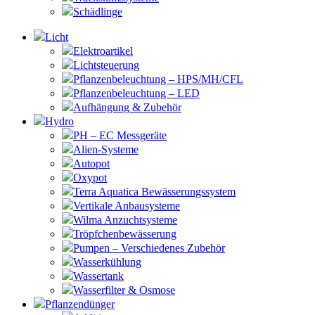
Schädlinge
Licht
Elektroartikel
Lichtsteuerung
Pflanzenbeleuchtung – HPS/MH/CFL
Pflanzenbeleuchtung – LED
Aufhängung & Zubehör
Hydro
PH – EC Messgeräte
Alien-Systeme
Autopot
Oxypot
Terra Aquatica Bewässerungssystem
Vertikale Anbausysteme
Wilma Anzuchtsysteme
Tröpfchenbewässerung
Pumpen – Verschiedenes Zubehör
Wasserkühlung
Wassertank
Wasserfilter & Osmose
Pflanzendünger