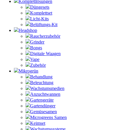
Komplettlösungen
Düngesets
Komplettset
Licht-Kits
Belüftungs-Kit
Headshop
Raucherzubehör
Grinder
Bongs
Digitale Waagen
Vape
Zubehör
Mikrogrün
Behandlung
Beleuchtung
Wachstumsmedien
Anzuchtwannen
Gartengeräte
Gartendünger
Gemüsesamen
Microgreens Samen
Keimset
Wachstumssysteme