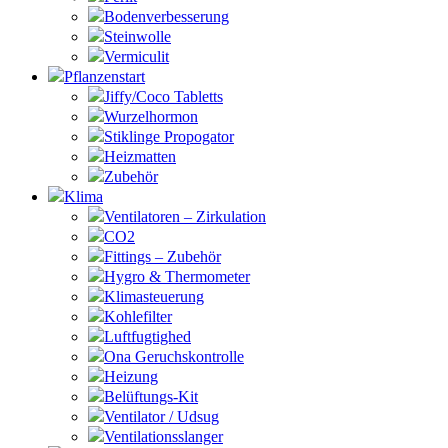
Bodenverbesserung
Steinwolle
Vermiculit
Pflanzenstart
Jiffy/Coco Tabletts
Wurzelhormon
Stiklinge Propogator
Heizmatten
Zubehör
Klima
Ventilatoren – Zirkulation
CO2
Fittings – Zubehör
Hygro & Thermometer
Klimasteuerung
Kohlefilter
Luftfugtighed
Ona Geruchskontrolle
Heizung
Belüftungs-Kit
Ventilator / Udsug
Ventilationsslanger