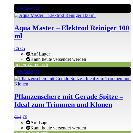
ANGEBOT
Aqua Master – Elektrod Reiniger 100
ml
Ursprünglicher
Aktueller
€
6
€
5
Preis
Preis
Auf Lager
war:
ist:
Kann heute versendet werden
€6
€6.
In den Warenkorb
ANGEBOT
Pflanzenschere mit Gerade Spitze –
Ideal zum Trimmen und Klonen
Ursprünglicher
Aktueller
€
11
€
9
Preis
Preis
Auf Lager
war:
ist:
Kann heute versendet werden
€11
€11.