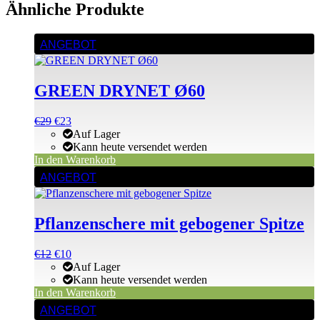
Ähnliche Produkte
ANGEBOT
GREEN DRYNET Ø60
Ursprünglicher
Aktueller
€
29
€
23
Preis
Preis
Auf Lager
war:
ist:
Kann heute versendet werden
€29
€29.
In den Warenkorb
ANGEBOT
Pflanzenschere mit gebogener Spitze
Ursprünglicher
Aktueller
€
12
€
10
Preis
Preis
Auf Lager
war:
ist:
Kann heute versendet werden
€12
€12.
In den Warenkorb
Dieses
ANGEBOT
Produkt