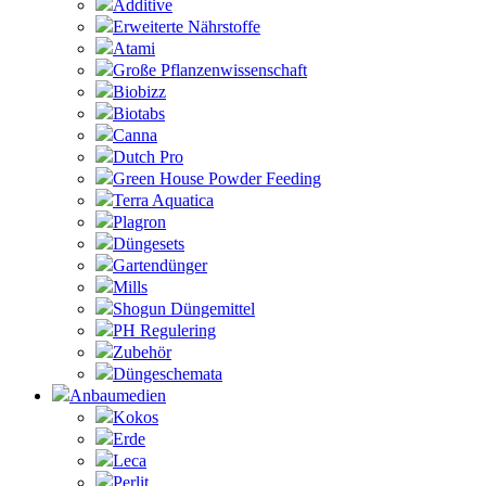
Additive
Erweiterte Nährstoffe
Atami
Große Pflanzenwissenschaft
Biobizz
Biotabs
Canna
Dutch Pro
Green House Powder Feeding
Terra Aquatica
Plagron
Düngesets
Gartendünger
Mills
Shogun Düngemittel
PH Regulering
Zubehör
Düngeschemata
Anbaumedien
Kokos
Erde
Leca
Perlit