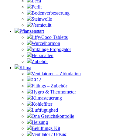
Leca
Perlit
Bodenverbesserung
Steinwolle
Vermiculit
Pflanzenstart
Jiffy/Coco Tabletts
Wurzelhormon
Stiklinge Propogator
Heizmatten
Zubehör
Klima
Ventilatoren – Zirkulation
CO2
Fittings – Zubehör
Hygro & Thermometer
Klimasteuerung
Kohlefilter
Luftfugtighed
Ona Geruchskontrolle
Heizung
Belüftungs-Kit
Ventilator / Udsug