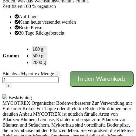
Boden, was das Wachstumsverhältnis erhöht.
Zertifiziert 100 % organisch
Auf Lager
Kann heute versendet werden
Beste Preise
30 Tage Rückgaberecht
100 g
Gramm
500 g
2000 g
Biotabs - Mycotrex Menge
-
In den Warenkorb
+
Beskrivning
MYCOTREX Organischer Bodenverbesserer
Zur Verwendung mit
Erde oder Kokos
Für Töpfe oder direkt im Boden
Für drinnen oder
draußen Anbau
MYCOTREX ist nützlich für alle Arten von
Pflanzen Blumen, Gemüse, Kräuter und sogar zum Pflanzen von
Bäumen und Sträuchern.
Mykorrhiza sind vorteilhafte Bodenpilze,
die in Symbiose mit den Pflanzen leben.
Sie vergrößern die effektive
Reichweite der Wurzeln, fungieren aber tatsächlich als Wurzeln.