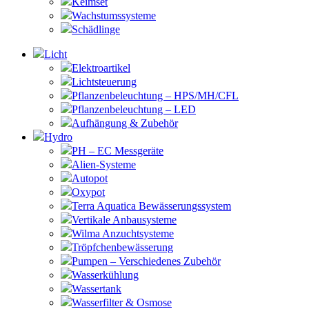
Keimset
Wachstumssysteme
Schädlinge
Licht
Elektroartikel
Lichtsteuerung
Pflanzenbeleuchtung – HPS/MH/CFL
Pflanzenbeleuchtung – LED
Aufhängung & Zubehör
Hydro
PH – EC Messgeräte
Alien-Systeme
Autopot
Oxypot
Terra Aquatica Bewässerungssystem
Vertikale Anbausysteme
Wilma Anzuchtsysteme
Tröpfchenbewässerung
Pumpen – Verschiedenes Zubehör
Wasserkühlung
Wassertank
Wasserfilter & Osmose