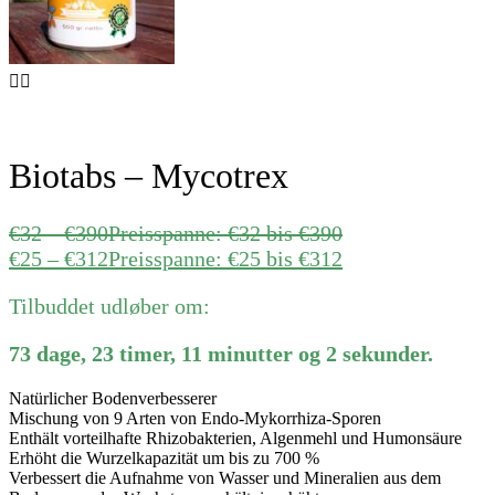
Biotabs – Mycotrex
€
32
–
€
390
Preisspanne: €32 bis €390
€
25
–
€
312
Preisspanne: €25 bis €312
Tilbuddet udløber om:
73
dage
,
23
timer
,
11
minutter
og
2
sekunder
.
Natürlicher Bodenverbesserer
Mischung von 9 Arten von Endo-Mykorrhiza-Sporen
Enthält vorteilhafte Rhizobakterien, Algenmehl und Humonsäure
Erhöht die Wurzelkapazität um bis zu 700 %
Verbessert die Aufnahme von Wasser und Mineralien aus dem