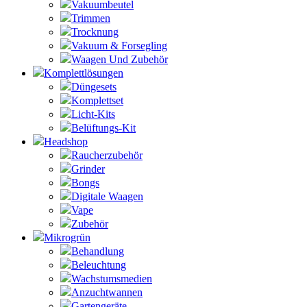
Vakuumbeutel
Trimmen
Trocknung
Vakuum & Forsegling
Waagen Und Zubehör
Komplettlösungen
Düngesets
Komplettset
Licht-Kits
Belüftungs-Kit
Headshop
Raucherzubehör
Grinder
Bongs
Digitale Waagen
Vape
Zubehör
Mikrogrün
Behandlung
Beleuchtung
Wachstumsmedien
Anzuchtwannen
Gartengeräte