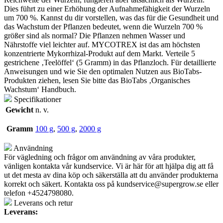
Dies führt zu einer Erhöhung der Aufnahmefähigkeit der Wurzeln
um 700 %.
Kannst du dir vorstellen, was das für die Gesundheit und
das Wachstum der Pflanzen bedeutet, wenn die Wurzeln 700 %
größer sind als normal?
Die Pflanzen nehmen Wasser und
Nährstoffe viel leichter auf.
MYCOTREX ist das am höchsten
konzentrierte Mykorrhizal-Produkt auf dem Markt.
Verteile 5
gestrichene ‚Teelöffel‘ (5 Gramm) in das Pflanzloch.
Für detaillierte
Anweisungen und wie Sie den optimalen Nutzen aus BioTabs-
Produkten ziehen, lesen Sie bitte das BioTabs ‚Organisches
Wachstum‘ Handbuch.
Specifikationer
Gewicht
n. v.
Gramm
100 g
,
500 g
,
2000 g
Användning
För vägledning och frågor om användning av våra produkter,
vänligen kontakta vår kundservice. Vi är här för att hjälpa dig att få
ut det mesta av dina köp och säkerställa att du använder produkterna
korrekt och säkert. Kontakta oss på
kundservice@supergrow.se
eller
telefon +4524798080.
Leverans och retur
Leverans: