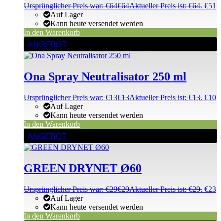
Ursprünglicher Preis war: €64
€
64
Aktueller Preis ist: €64.
€
51
Auf Lager
Kann heute versendet werden
In den Warenkorb
ANGEBOT
Ona Spray Neutralisator 250 ml
Ursprünglicher Preis war: €13
€
13
Aktueller Preis ist: €13.
€
10
Auf Lager
Kann heute versendet werden
In den Warenkorb
ANGEBOT
GREEN DRYNET Ø60
Ursprünglicher Preis war: €29
€
29
Aktueller Preis ist: €29.
€
23
Auf Lager
Kann heute versendet werden
In den Warenkorb