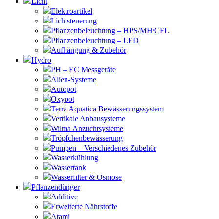
Licht
Elektroartikel
Lichtsteuerung
Pflanzenbeleuchtung – HPS/MH/CFL
Pflanzenbeleuchtung – LED
Aufhängung & Zubehör
Hydro
PH – EC Messgeräte
Alien-Systeme
Autopot
Oxypot
Terra Aquatica Bewässerungssystem
Vertikale Anbausysteme
Wilma Anzuchtsysteme
Tröpfchenbewässerung
Pumpen – Verschiedenes Zubehör
Wasserkühlung
Wassertank
Wasserfilter & Osmose
Pflanzendünger
Additive
Erweiterte Nährstoffe
Atami