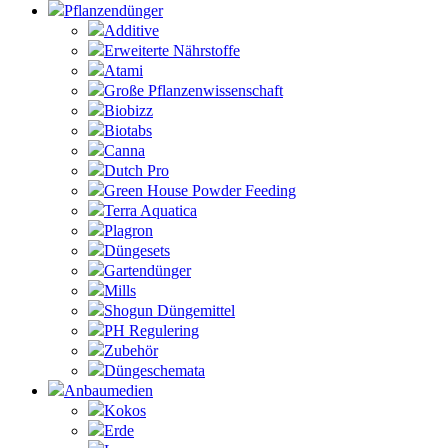
Pflanzendünger
Additive
Erweiterte Nährstoffe
Atami
Große Pflanzenwissenschaft
Biobizz
Biotabs
Canna
Dutch Pro
Green House Powder Feeding
Terra Aquatica
Plagron
Düngesets
Gartendünger
Mills
Shogun Düngemittel
PH Regulering
Zubehör
Düngeschemata
Anbaumedien
Kokos
Erde