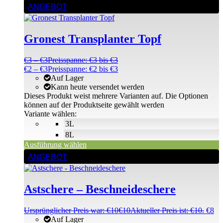
ANGEBOT
Gronest Transplanter Topf
€
3
–
€
3
Preisspanne: €3 bis €3
€
2
–
€
3
Preisspanne: €2 bis €3
Auf Lager
Kann heute versendet werden
Dieses Produkt weist mehrere Varianten auf. Die Optionen
können auf der Produktseite gewählt werden
Variante wählen:
3L
8L
Ausführung wählen
ANGEBOT
Astschere – Beschneideschere
Ursprünglicher Preis war: €10
€
10
Aktueller Preis ist: €10.
€
8
Auf Lager