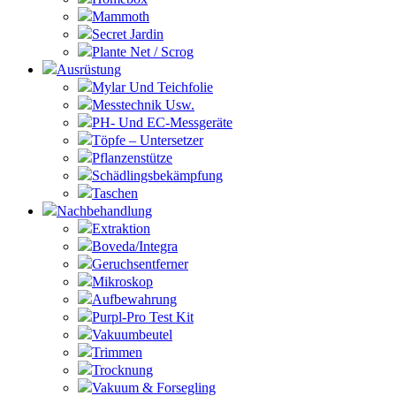
Mammoth
Secret Jardin
Plante Net / Scrog
Ausrüstung
Mylar Und Teichfolie
Messtechnik Usw.
PH- Und EC-Messgeräte
Töpfe – Untersetzer
Pflanzenstütze
Schädlingsbekämpfung
Taschen
Nachbehandlung
Extraktion
Boveda/Integra
Geruchsentferner
Mikroskop
Aufbewahrung
Purpl-Pro Test Kit
Vakuumbeutel
Trimmen
Trocknung
Vakuum & Forsegling