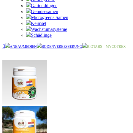
Gartendünger
Gemüsesamen
Microgreens Samen
Keimset
Wachstumssysteme
Schädlinge
ANBAUMEDIEN
BODENVERBESSERUNG
BIOTABS – MYCOTREX