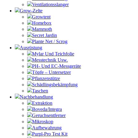
Ventilationsslanger
Grow-Zelte
Growtent
Homebox
Mammoth
Secret Jardin
Plante Net / Scrog
Ausrüstung
Mylar Und Teichfolie
Messtechnik Usw.
PH- Und EC-Messgeräte
Töpfe – Untersetzer
Pflanzenstütze
Schädlingsbekämpfung
Taschen
Nachbehandlung
Extraktion
Boveda/Integra
Geruchsentferner
Mikroskop
Aufbewahrung
Purpl-Pro Test Kit