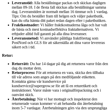
Leveranstid:
Alla beställningar packas och skickas dagligen
mellan 09-18. I de flesta fall skickas alla beställningar samma
dag. Leveranstiden är normalt mellan 16 timmar och 1 vardag.
Tips: Om du beställer fram till helgen och väljer paketbutik,
kan du ofta hämta ditt paket redan dagen efter i paketbutiken.
Fraktkostnader:
Vi håller fraktkostnaderna låga och har valt
de bästa och mest kostnadseffektiva fraktalternativen. Vi
erbjuder alltid full garanti på alla dina leveranser.
Leveransmetod:
Vi använder pålitliga fraktföretag som
PostNord och GLS för att säkerställa att dina varor levereras
säkert och i tid.
Retur:
Returrätt:
Du har 14 dagar på dig att returnera varor från den
dag du mottar dem.
Returprocess:
För att returnera en vara, skicka den tillbaka
till vår adress som anges på den medföljande etiketten.
Kontakta gärna vår kundservice på
kundservice@supergrow.se för att få en returetikett och
instruktioner. Varor måste vara i originalförpackning och i
oanvänt skick.
Återbetalning:
När vi har mottagit och inspekterat den
returnerade varan kommer vi att behandla din återbetalning
inom 5-7 vardagar. Återbetalningen görs via den ursprungliga