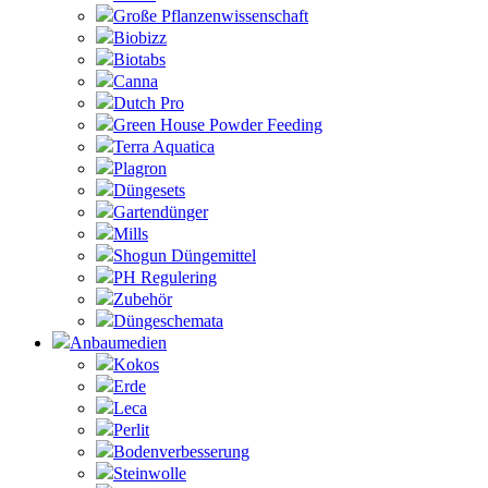
Große Pflanzenwissenschaft
Biobizz
Biotabs
Canna
Dutch Pro
Green House Powder Feeding
Terra Aquatica
Plagron
Düngesets
Gartendünger
Mills
Shogun Düngemittel
PH Regulering
Zubehör
Düngeschemata
Anbaumedien
Kokos
Erde
Leca
Perlit
Bodenverbesserung
Steinwolle