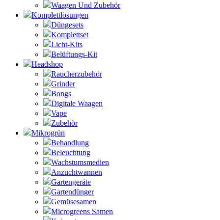
Waagen Und Zubehör
Komplettlösungen
Düngesets
Komplettset
Licht-Kits
Belüftungs-Kit
Headshop
Raucherzubehör
Grinder
Bongs
Digitale Waagen
Vape
Zubehör
Mikrogrün
Behandlung
Beleuchtung
Wachstumsmedien
Anzuchtwannen
Gartengeräte
Gartendünger
Gemüsesamen
Microgreens Samen