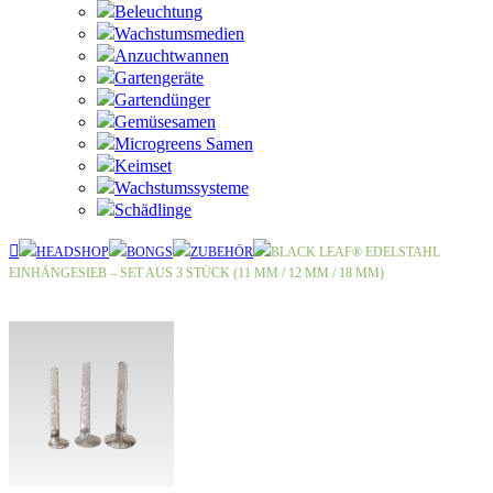
Beleuchtung
Wachstumsmedien
Anzuchtwannen
Gartengeräte
Gartendünger
Gemüsesamen
Microgreens Samen
Keimset
Wachstumssysteme
Schädlinge
HEADSHOP
BONGS
ZUBEHÖR
BLACK LEAF® EDELSTAHL
EINHÄNGESIEB – SET AUS 3 STÜCK (11 MM / 12 MM / 18 MM)