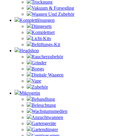
Trocknung
Vakuum & Forsegling
Waagen Und Zubehör
Komplettlösungen
Düngesets
Komplettset
Licht-Kits
Belüftungs-Kit
Headshop
Raucherzubehör
Grinder
Bongs
Digitale Waagen
Vape
Zubehör
Mikrogrün
Behandlung
Beleuchtung
Wachstumsmedien
Anzuchtwannen
Gartengeräte
Gartendünger
Gemüsesamen