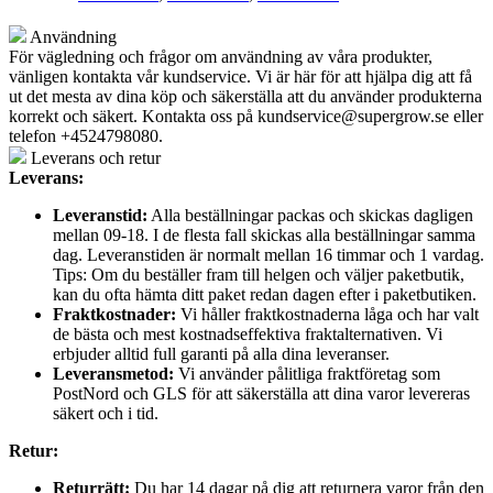
Användning
För vägledning och frågor om användning av våra produkter,
vänligen kontakta vår kundservice. Vi är här för att hjälpa dig att få
ut det mesta av dina köp och säkerställa att du använder produkterna
korrekt och säkert. Kontakta oss på
kundservice@supergrow.se
eller
telefon +4524798080.
Leverans och retur
Leverans:
Leveranstid:
Alla beställningar packas och skickas dagligen
mellan 09-18. I de flesta fall skickas alla beställningar samma
dag. Leveranstiden är normalt mellan 16 timmar och 1 vardag.
Tips: Om du beställer fram till helgen och väljer paketbutik,
kan du ofta hämta ditt paket redan dagen efter i paketbutiken.
Fraktkostnader:
Vi håller fraktkostnaderna låga och har valt
de bästa och mest kostnadseffektiva fraktalternativen. Vi
erbjuder alltid full garanti på alla dina leveranser.
Leveransmetod:
Vi använder pålitliga fraktföretag som
PostNord och GLS för att säkerställa att dina varor levereras
säkert och i tid.
Retur:
Returrätt:
Du har 14 dagar på dig att returnera varor från den