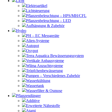
Licht
Elektroartikel
Lichtsteuerung
Pflanzenbeleuchtung – HPS/MH/CFL
Pflanzenbeleuchtung – LED
Aufhängung & Zubehör
Hydro
PH – EC Messgeräte
Alien-Systeme
Autopot
Oxypot
Terra Aquatica Bewässerungssystem
Vertikale Anbausysteme
Wilma Anzuchtsysteme
Tröpfchenbewässerung
Pumpen – Verschiedenes Zubehör
Wasserkühlung
Wassertank
Wasserfilter & Osmose
Pflanzendünger
Additive
Erweiterte Nährstoffe
Atami