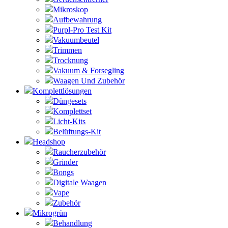
Mikroskop
Aufbewahrung
Purpl-Pro Test Kit
Vakuumbeutel
Trimmen
Trocknung
Vakuum & Forsegling
Waagen Und Zubehör
Komplettlösungen
Düngesets
Komplettset
Licht-Kits
Belüftungs-Kit
Headshop
Raucherzubehör
Grinder
Bongs
Digitale Waagen
Vape
Zubehör
Mikrogrün
Behandlung