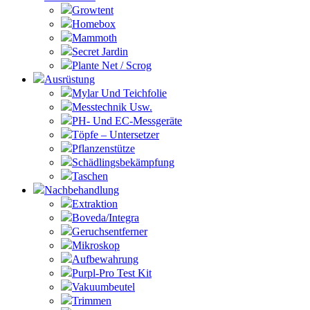
Growtent
Homebox
Mammoth
Secret Jardin
Plante Net / Scrog
Ausrüstung
Mylar Und Teichfolie
Messtechnik Usw.
PH- Und EC-Messgeräte
Töpfe – Untersetzer
Pflanzenstütze
Schädlingsbekämpfung
Taschen
Nachbehandlung
Extraktion
Boveda/Integra
Geruchsentferner
Mikroskop
Aufbewahrung
Purpl-Pro Test Kit
Vakuumbeutel
Trimmen