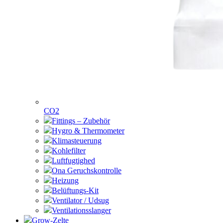
CO2
Fittings – Zubehör
Hygro & Thermometer
Klimasteuerung
Kohlefilter
Luftfugtighed
Ona Geruchskontrolle
Heizung
Belüftungs-Kit
Ventilator / Udsug
Ventilationsslanger
Grow-Zelte