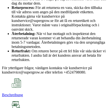
dag du mottar dem.
Returprocess:
För att returnera en vara, skicka den tillbaka
till vår adress som anges på den medföljande etiketten.
Kontakta gärna vår kundservice på
kundservice@supergrow.se för att få en returetikett och
instruktioner. Varor måste vara i originalförpackning och i
oanvänt skick.
Återbetalning:
När vi har mottagit och inspekterat den
returnerade varan kommer vi att behandla din återbetalning
inom 5-7 vardagar. Återbetalningen görs via den ursprungliga
betalningsmetoden.
Returfrakt:
Om returen beror på ett fel från vår sida täcker vi
returfrakten. I andra fall är det kundens ansvar att betala för
returfrakten.
För ytterligare frågor, vänligen kontakta vår kundservice på
kundservice@supergrow.se eller telefon +4524798080.
Beschreibung