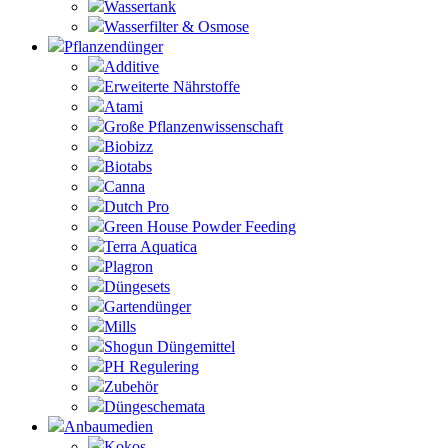
Wassertank
Wasserfilter & Osmose
Pflanzendünger
Additive
Erweiterte Nährstoffe
Atami
Große Pflanzenwissenschaft
Biobizz
Biotabs
Canna
Dutch Pro
Green House Powder Feeding
Terra Aquatica
Plagron
Düngesets
Gartendünger
Mills
Shogun Düngemittel
PH Regulering
Zubehör
Düngeschemata
Anbaumedien
Kokos