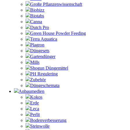
Große Pflanzenwissenschaft
Biobizz
Biotabs
Canna
Dutch Pro
Green House Powder Feeding
Terra Aquatica
Plagron
Düngesets
Gartendünger
Mills
Shogun Düngemittel
PH Regulering
Zubehör
Düngeschemata
Anbaumedien
Kokos
Erde
Leca
Perlit
Bodenverbesserung
Steinwolle