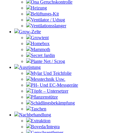
Ona Geruchskontrolle
Heizung
Belüftungs-Kit
Ventilator / Udsug
Ventilationsslanger
Grow-Zelte
Growtent
Homebox
Mammoth
Secret Jardin
Plante Net / Scrog
Ausrüstung
Mylar Und Teichfolie
Messtechnik Usw.
PH- Und EC-Messgeräte
Töpfe – Untersetzer
Pflanzenstütze
Schädlingsbekämpfung
Taschen
Nachbehandlung
Extraktion
Boveda/Integra
Geruchsentferner