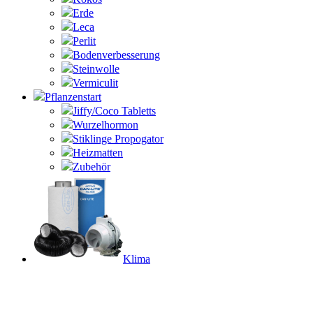
Erde
Leca
Perlit
Bodenverbesserung
Steinwolle
Vermiculit
Pflanzenstart
Jiffy/Coco Tabletts
Wurzelhormon
Stiklinge Propogator
Heizmatten
Zubehör
Klima