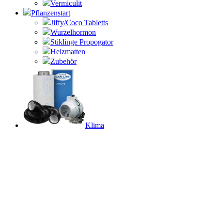
Vermiculit
Pflanzenstart
Jiffy/Coco Tabletts
Wurzelhormon
Stiklinge Propogator
Heizmatten
Zubehör
Klima