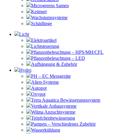
Microgreens Samen
Keimset
Wachstumssysteme
Schädlinge
Licht
Elektroartikel
Lichtsteuerung
Pflanzenbeleuchtung – HPS/MH/CFL
Pflanzenbeleuchtung – LED
Aufhängung & Zubehör
Hydro
PH – EC Messgeräte
Alien-Systeme
Autopot
Oxypot
Terra Aquatica Bewässerungssystem
Vertikale Anbausysteme
Wilma Anzuchtsysteme
Tröpfchenbewässerung
Pumpen – Verschiedenes Zubehör
Wasserkühlung