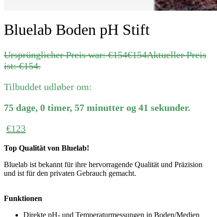
Bluelab Boden pH Stift
Ursprünglicher Preis war: €154
€
154
Aktueller Preis
ist: €154.
Tilbuddet udløber om:
75
dage
,
0
timer
,
57
minutter
og
41
sekunder
.
€
123
Top Qualität von Bluelab!
Bluelab ist bekannt für ihre hervorragende Qualität und Präzision
und ist für den privaten Gebrauch gemacht.
Funktionen
Direkte pH- und Temperaturmessungen in Boden/Medien