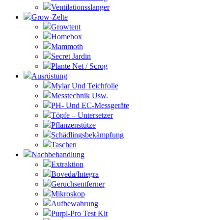
Ventilationsslanger
Grow-Zelte
Growtent
Homebox
Mammoth
Secret Jardin
Plante Net / Scrog
Ausrüstung
Mylar Und Teichfolie
Messtechnik Usw.
PH- Und EC-Messgeräte
Töpfe – Untersetzer
Pflanzenstütze
Schädlingsbekämpfung
Taschen
Nachbehandlung
Extraktion
Boveda/Integra
Geruchsentferner
Mikroskop
Aufbewahrung
Purpl-Pro Test Kit