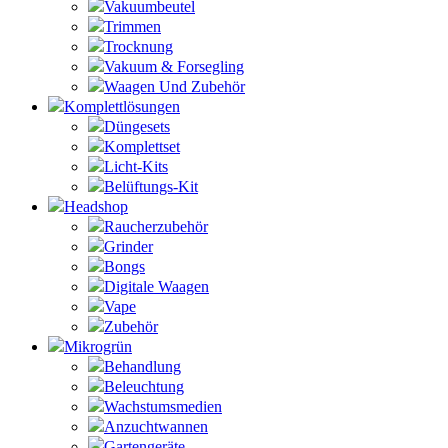
Vakuumbeutel
Trimmen
Trocknung
Vakuum & Forsegling
Waagen Und Zubehör
Komplettlösungen
Düngesets
Komplettset
Licht-Kits
Belüftungs-Kit
Headshop
Raucherzubehör
Grinder
Bongs
Digitale Waagen
Vape
Zubehör
Mikrogrün
Behandlung
Beleuchtung
Wachstumsmedien
Anzuchtwannen
Gartengeräte