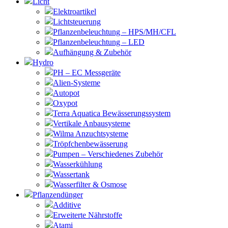
Licht
Elektroartikel
Lichtsteuerung
Pflanzenbeleuchtung – HPS/MH/CFL
Pflanzenbeleuchtung – LED
Aufhängung & Zubehör
Hydro
PH – EC Messgeräte
Alien-Systeme
Autopot
Oxypot
Terra Aquatica Bewässerungssystem
Vertikale Anbausysteme
Wilma Anzuchtsysteme
Tröpfchenbewässerung
Pumpen – Verschiedenes Zubehör
Wasserkühlung
Wassertank
Wasserfilter & Osmose
Pflanzendünger
Additive
Erweiterte Nährstoffe
Atami