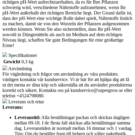
richtigen pH-Wert aufrechtzuerhalten, da es für Ihre Pflanzen
schwierig wird, verschiedene Nährstoffe aufzunehmen, wenn Ihr
pH-Wert außerhalb der richtigen Bereiche liegt. Der Grund dafür ist,
dass der pH-Wert eine wichtige Rolle dabei spielt, Nährstoffe löslich
zu machen, damit sie von den Wurzeln der Pflanzen aufgenommen
werden können. Wenn Sie also sicherstellen, dass Ihr pH-Wert
sowohl in Düngemitteln als auch im Medium auf dem richtigen
Niveau liegt, schaffen Sie gute Bedingungen für eine großartige
Ernte!
Specifikationer
Gewicht
0,3 kg
Användning
För vägledning och frågor om användning av våra produkter,
vänligen kontakta vår kundservice. Vi är här för att hjälpa dig att få
ut det mesta av dina köp och säkerställa att du använder produkterna
korrekt och säkert. Kontakta oss på
kundservice@supergrow.se
eller
telefon +4524798080.
Leverans och retur
Leverans:
Leveranstid:
Alla beställningar packas och skickas dagligen
mellan 09-18. I de flesta fall skickas alla beställningar samma
dag. Leveranstiden är normalt mellan 16 timmar och 1 vardag.
Tips: Om du beställer fram till helgen och väljer paketbutik,