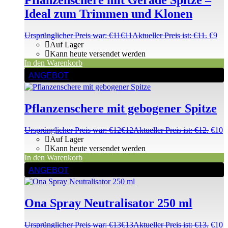
Pflanzenschere mit Gerade Spitze –
Ideal zum Trimmen und Klonen
Ursprünglicher Preis war: €11
€
11
Aktueller Preis ist: €11.
€
9
Auf Lager
Kann heute versendet werden
In den Warenkorb
ANGEBOT
Pflanzenschere mit gebogener Spitze
Ursprünglicher Preis war: €12
€
12
Aktueller Preis ist: €12.
€
10
Auf Lager
Kann heute versendet werden
In den Warenkorb
ANGEBOT
Ona Spray Neutralisator 250 ml
Ursprünglicher Preis war: €13
€
13
Aktueller Preis ist: €13.
€
10