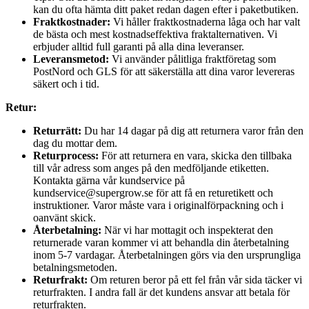
kan du ofta hämta ditt paket redan dagen efter i paketbutiken.
Fraktkostnader:
Vi håller fraktkostnaderna låga och har valt
de bästa och mest kostnadseffektiva fraktalternativen. Vi
erbjuder alltid full garanti på alla dina leveranser.
Leveransmetod:
Vi använder pålitliga fraktföretag som
PostNord och GLS för att säkerställa att dina varor levereras
säkert och i tid.
Retur:
Returrätt:
Du har 14 dagar på dig att returnera varor från den
dag du mottar dem.
Returprocess:
För att returnera en vara, skicka den tillbaka
till vår adress som anges på den medföljande etiketten.
Kontakta gärna vår kundservice på
kundservice@supergrow.se för att få en returetikett och
instruktioner. Varor måste vara i originalförpackning och i
oanvänt skick.
Återbetalning:
När vi har mottagit och inspekterat den
returnerade varan kommer vi att behandla din återbetalning
inom 5-7 vardagar. Återbetalningen görs via den ursprungliga
betalningsmetoden.
Returfrakt:
Om returen beror på ett fel från vår sida täcker vi
returfrakten. I andra fall är det kundens ansvar att betala för
returfrakten.