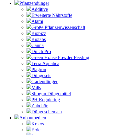
Pflanzendünger
Additive
Erweiterte Nährstoffe
Atami
Große Pflanzenwissenschaft
Biobizz
Biotabs
Canna
Dutch Pro
Green House Powder Feeding
Terra Aquatica
Plagron
Düngesets
Gartendünger
Mills
Shogun Düngemittel
PH Regulering
Zubehör
Düngeschemata
Anbaumedien
Kokos
Erde