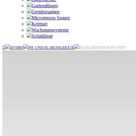
Gartendünger
Gemüsesamen
Microgreens Samen
Keimset
Wachstumssysteme
Schädlinge
HYDRO
PH- UND EC-MESSGERÄTE
BLUELAB BODEN PH STIFT