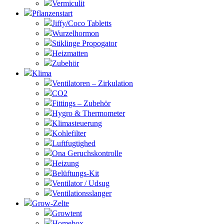
Vermiculit
Pflanzenstart
Jiffy/Coco Tabletts
Wurzelhormon
Stiklinge Propogator
Heizmatten
Zubehör
Klima
Ventilatoren – Zirkulation
CO2
Fittings – Zubehör
Hygro & Thermometer
Klimasteuerung
Kohlefilter
Luftfugtighed
Ona Geruchskontrolle
Heizung
Belüftungs-Kit
Ventilator / Udsug
Ventilationsslanger
Grow-Zelte
Growtent
Homebox