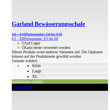
Garland Bewässerungsschale
€
4
–
€
10
Preisspanne: €4 bis €10
€
3
–
€
8
Preisspanne: €3 bis €8
Auf Lager
Kann heute versendet werden
Dieses Produkt weist mehrere Varianten auf. Die Optionen
können auf der Produktseite gewählt werden
Variante wählen:
Klein
Large
XL
Ausführung wählen
ANGEBOT