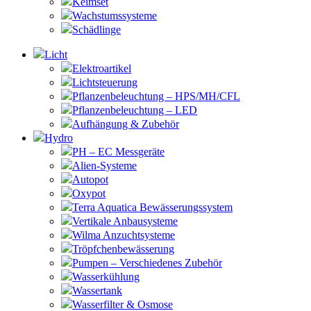
Keimset
Wachstumssysteme
Schädlinge
Licht
Elektroartikel
Lichtsteuerung
Pflanzenbeleuchtung – HPS/MH/CFL
Pflanzenbeleuchtung – LED
Aufhängung & Zubehör
Hydro
PH – EC Messgeräte
Alien-Systeme
Autopot
Oxypot
Terra Aquatica Bewässerungssystem
Vertikale Anbausysteme
Wilma Anzuchtsysteme
Tröpfchenbewässerung
Pumpen – Verschiedenes Zubehör
Wasserkühlung
Wassertank
Wasserfilter & Osmose