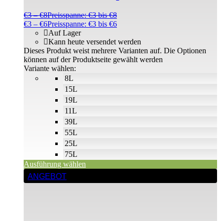
€
3
–
€
8
Preisspanne: €3 bis €8
€
3
–
€
6
Preisspanne: €3 bis €6
Auf Lager
Kann heute versendet werden
Dieses Produkt weist mehrere Varianten auf. Die Optionen
können auf der Produktseite gewählt werden
Variante wählen:
8L
15L
19L
11L
39L
55L
25L
75L
Ausführung wählen
ANGEBOT