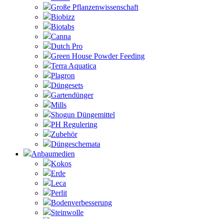
Große Pflanzenwissenschaft
Biobizz
Biotabs
Canna
Dutch Pro
Green House Powder Feeding
Terra Aquatica
Plagron
Düngesets
Gartendünger
Mills
Shogun Düngemittel
PH Regulering
Zubehör
Düngeschemata
Anbaumedien
Kokos
Erde
Leca
Perlit
Bodenverbesserung
Steinwolle