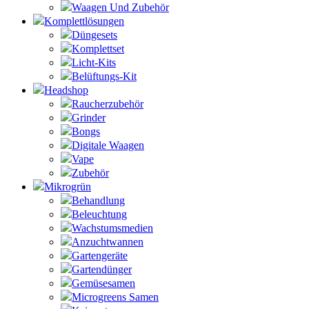
Waagen Und Zubehör
Komplettlösungen
Düngesets
Komplettset
Licht-Kits
Belüftungs-Kit
Headshop
Raucherzubehör
Grinder
Bongs
Digitale Waagen
Vape
Zubehör
Mikrogrün
Behandlung
Beleuchtung
Wachstumsmedien
Anzuchtwannen
Gartengeräte
Gartendünger
Gemüsesamen
Microgreens Samen