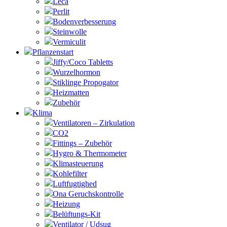
Leca
Perlit
Bodenverbesserung
Steinwolle
Vermiculit
Pflanzenstart
Jiffy/Coco Tabletts
Wurzelhormon
Stiklinge Propogator
Heizmatten
Zubehör
Klima
Ventilatoren – Zirkulation
CO2
Fittings – Zubehör
Hygro & Thermometer
Klimasteuerung
Kohlefilter
Luftfugtighed
Ona Geruchskontrolle
Heizung
Belüftungs-Kit
Ventilator / Udsug