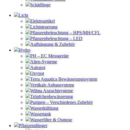
Schädlinge
Licht
Elektroartikel
Lichtsteuerung
Pflanzenbeleuchtung – HPS/MH/CFL
Pflanzenbeleuchtung – LED
Aufhängung & Zubehör
Hydro
PH – EC Messgeräte
Alien-Systeme
Autopot
Oxypot
Terra Aquatica Bewässerungssystem
Vertikale Anbausysteme
Wilma Anzuchtsysteme
Tröpfchenbewässerung
Pumpen – Verschiedenes Zubehör
Wasserkühlung
Wassertank
Wasserfilter & Osmose
Pflanzendünger