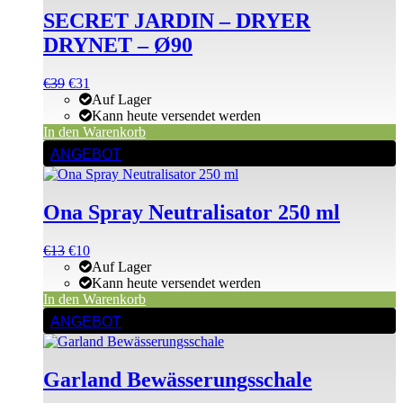
SECRET JARDIN – DRYER
DRYNET – Ø90
Ursprünglicher
Aktueller
€
39
€
31
Preis
Preis
Auf Lager
war:
ist:
Kann heute versendet werden
€39
€39.
In den Warenkorb
ANGEBOT
Ona Spray Neutralisator 250 ml
Ursprünglicher
Aktueller
€
13
€
10
Preis
Preis
Auf Lager
war:
ist:
Kann heute versendet werden
€13
€13.
In den Warenkorb
Dieses
ANGEBOT
Produkt
weist
mehrere
Garland Bewässerungsschale
Varianten
auf.