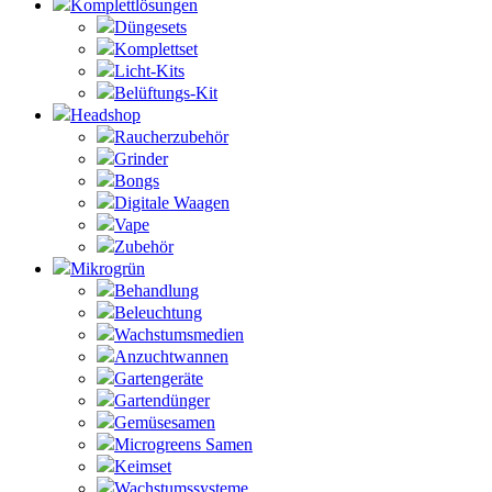
Komplettlösungen
Düngesets
Komplettset
Licht-Kits
Belüftungs-Kit
Headshop
Raucherzubehör
Grinder
Bongs
Digitale Waagen
Vape
Zubehör
Mikrogrün
Behandlung
Beleuchtung
Wachstumsmedien
Anzuchtwannen
Gartengeräte
Gartendünger
Gemüsesamen
Microgreens Samen
Keimset
Wachstumssysteme