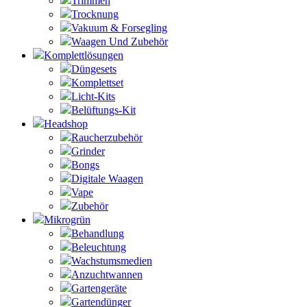
Trimmen
Trocknung
Vakuum & Forsegling
Waagen Und Zubehör
Komplettlösungen
Düngesets
Komplettset
Licht-Kits
Belüftungs-Kit
Headshop
Raucherzubehör
Grinder
Bongs
Digitale Waagen
Vape
Zubehör
Mikrogrün
Behandlung
Beleuchtung
Wachstumsmedien
Anzuchtwannen
Gartengeräte
Gartendünger