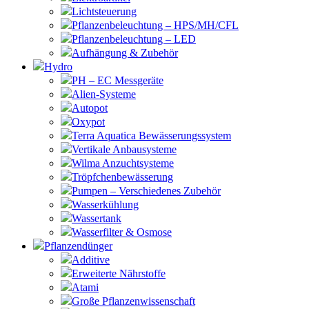
Lichtsteuerung
Pflanzenbeleuchtung – HPS/MH/CFL
Pflanzenbeleuchtung – LED
Aufhängung & Zubehör
Hydro
PH – EC Messgeräte
Alien-Systeme
Autopot
Oxypot
Terra Aquatica Bewässerungssystem
Vertikale Anbausysteme
Wilma Anzuchtsysteme
Tröpfchenbewässerung
Pumpen – Verschiedenes Zubehör
Wasserkühlung
Wassertank
Wasserfilter & Osmose
Pflanzendünger
Additive
Erweiterte Nährstoffe
Atami
Große Pflanzenwissenschaft