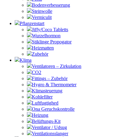
Bodenverbesserung
Steinwolle
Vermiculit
Pflanzenstart
Jiffy/Coco Tabletts
Wurzelhormon
Stiklinge Propogator
Heizmatten
Zubehör
Klima
Ventilatoren – Zirkulation
CO2
Fittings – Zubehör
Hygro & Thermometer
Klimasteuerung
Kohlefilter
Luftfugtighed
Ona Geruchskontrolle
Heizung
Belüftungs-Kit
Ventilator / Udsug
Ventilationsslanger