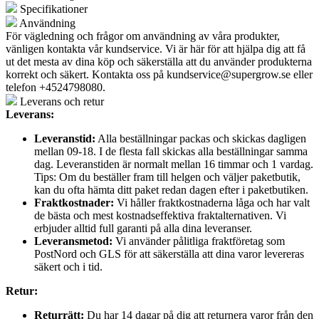
Specifikationer
Användning
För vägledning och frågor om användning av våra produkter,
vänligen kontakta vår kundservice. Vi är här för att hjälpa dig att få
ut det mesta av dina köp och säkerställa att du använder produkterna
korrekt och säkert. Kontakta oss på
kundservice@supergrow.se
eller
telefon +4524798080.
Leverans och retur
Leverans:
Leveranstid:
Alla beställningar packas och skickas dagligen
mellan 09-18. I de flesta fall skickas alla beställningar samma
dag. Leveranstiden är normalt mellan 16 timmar och 1 vardag.
Tips: Om du beställer fram till helgen och väljer paketbutik,
kan du ofta hämta ditt paket redan dagen efter i paketbutiken.
Fraktkostnader:
Vi håller fraktkostnaderna låga och har valt
de bästa och mest kostnadseffektiva fraktalternativen. Vi
erbjuder alltid full garanti på alla dina leveranser.
Leveransmetod:
Vi använder pålitliga fraktföretag som
PostNord och GLS för att säkerställa att dina varor levereras
säkert och i tid.
Retur:
Returrätt:
Du har 14 dagar på dig att returnera varor från den