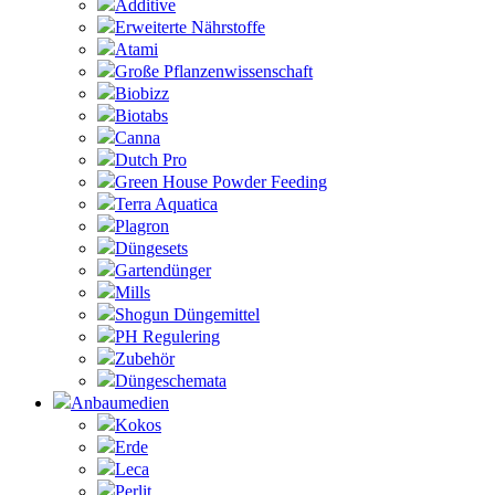
Additive
Erweiterte Nährstoffe
Atami
Große Pflanzenwissenschaft
Biobizz
Biotabs
Canna
Dutch Pro
Green House Powder Feeding
Terra Aquatica
Plagron
Düngesets
Gartendünger
Mills
Shogun Düngemittel
PH Regulering
Zubehör
Düngeschemata
Anbaumedien
Kokos
Erde
Leca
Perlit