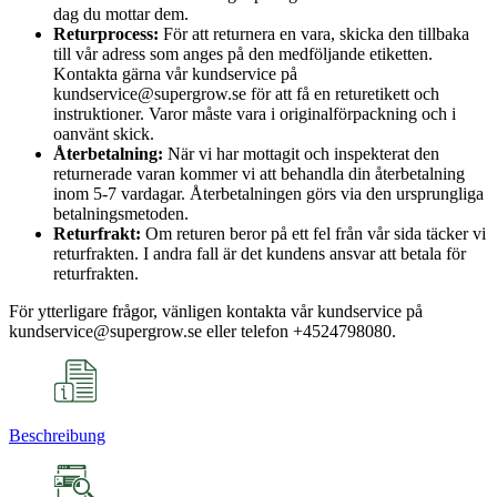
dag du mottar dem.
Returprocess:
För att returnera en vara, skicka den tillbaka
till vår adress som anges på den medföljande etiketten.
Kontakta gärna vår kundservice på
kundservice@supergrow.se för att få en returetikett och
instruktioner. Varor måste vara i originalförpackning och i
oanvänt skick.
Återbetalning:
När vi har mottagit och inspekterat den
returnerade varan kommer vi att behandla din återbetalning
inom 5-7 vardagar. Återbetalningen görs via den ursprungliga
betalningsmetoden.
Returfrakt:
Om returen beror på ett fel från vår sida täcker vi
returfrakten. I andra fall är det kundens ansvar att betala för
returfrakten.
För ytterligare frågor, vänligen kontakta vår kundservice på
kundservice@supergrow.se eller telefon +4524798080.
Beschreibung