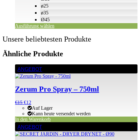
werden
ø25
ø35
Ø45
Ausführung wählen
Unsere beliebtesten Produkte
Ähnliche Produkte
ANGEBOT
Zerum Pro Spray – 750ml
Ursprünglicher
Aktueller
€
15
€
12
Preis
Preis
Auf Lager
war:
ist:
Kann heute versendet werden
€15
€15.
In den Warenkorb
ANGEBOT