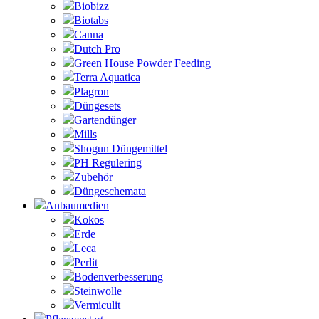
Biobizz
Biotabs
Canna
Dutch Pro
Green House Powder Feeding
Terra Aquatica
Plagron
Düngesets
Gartendünger
Mills
Shogun Düngemittel
PH Regulering
Zubehör
Düngeschemata
Anbaumedien
Kokos
Erde
Leca
Perlit
Bodenverbesserung
Steinwolle
Vermiculit