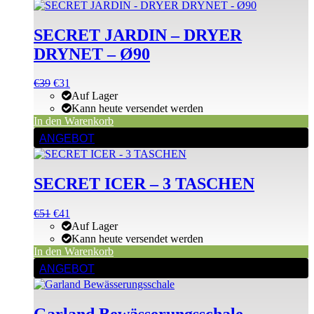
SECRET JARDIN – DRYER
DRYNET – Ø90
Ursprünglicher
Aktueller
€
39
€
31
Preis
Preis
Auf Lager
war:
ist:
Kann heute versendet werden
€39
€39.
In den Warenkorb
ANGEBOT
SECRET ICER – 3 TASCHEN
Ursprünglicher
Aktueller
€
51
€
41
Preis
Preis
Auf Lager
war:
ist:
Kann heute versendet werden
€52
€51.
In den Warenkorb
Dieses
ANGEBOT
Produkt
weist
mehrere
Varianten