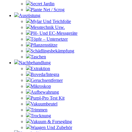
Secret Jardin
Plante Net / Scrog
Ausrüstung
Mylar Und Teichfolie
Messtechnik Usw.
PH- Und EC-Messgeräte
Töpfe – Untersetzer
Pflanzenstütze
Schädlingsbekämpfung
Taschen
Nachbehandlung
Extraktion
Boveda/Integra
Geruchsentferner
Mikroskop
Aufbewahrung
Purpl-Pro Test Kit
Vakuumbeutel
Trimmen
Trocknung
Vakuum & Forsegling
Waagen Und Zubehör