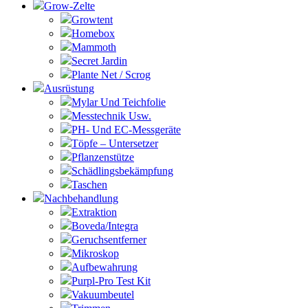
Grow-Zelte
Growtent
Homebox
Mammoth
Secret Jardin
Plante Net / Scrog
Ausrüstung
Mylar Und Teichfolie
Messtechnik Usw.
PH- Und EC-Messgeräte
Töpfe – Untersetzer
Pflanzenstütze
Schädlingsbekämpfung
Taschen
Nachbehandlung
Extraktion
Boveda/Integra
Geruchsentferner
Mikroskop
Aufbewahrung
Purpl-Pro Test Kit
Vakuumbeutel