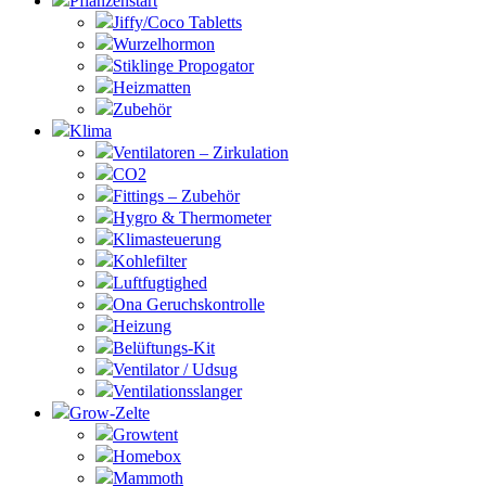
Pflanzenstart
Jiffy/Coco Tabletts
Wurzelhormon
Stiklinge Propogator
Heizmatten
Zubehör
Klima
Ventilatoren – Zirkulation
CO2
Fittings – Zubehör
Hygro & Thermometer
Klimasteuerung
Kohlefilter
Luftfugtighed
Ona Geruchskontrolle
Heizung
Belüftungs-Kit
Ventilator / Udsug
Ventilationsslanger
Grow-Zelte
Growtent
Homebox
Mammoth