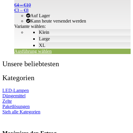
Die
Preisspanne:
€
4
–
€
10
Optionen
Preisspanne:
€4
€
3
–
€
8
können
€3
bis
Auf Lager
auf
bis
€10
Kann heute versendet werden
der
€8
Variante wählen:
Produktseite
Klein
gewählt
Large
werden
XL
Ausführung wählen
Unsere beliebtesten
Kategorien
LED-Lampen
Düngemittel
Zelte
Paketlösungen
Sieh alle Kategorien