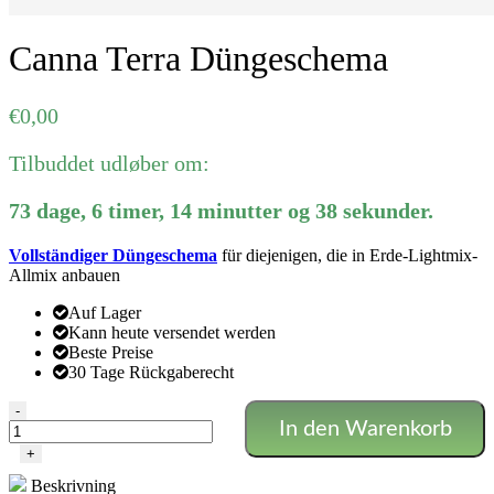
Canna Terra Düngeschema
€
0,00
Tilbuddet udløber om:
73
dage
,
6
timer
,
14
minutter
og
38
sekunder
.
Vollständiger Düngeschema
für diejenigen, die in Erde-Lightmix-
Allmix anbauen
Auf Lager
Kann heute versendet werden
Beste Preise
30 Tage Rückgaberecht
Canna
-
In den Warenkorb
Terra
Düngeschema
+
Menge
Beskrivning