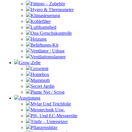
Fittings – Zubehör
Hygro & Thermometer
Klimasteuerung
Kohlefilter
Luftfugtighed
Ona Geruchskontrolle
Heizung
Belüftungs-Kit
Ventilator / Udsug
Ventilationsslanger
Grow-Zelte
Growtent
Homebox
Mammoth
Secret Jardin
Plante Net / Scrog
Ausrüstung
Mylar Und Teichfolie
Messtechnik Usw.
PH- Und EC-Messgeräte
Töpfe – Untersetzer
Pflanzenstütze