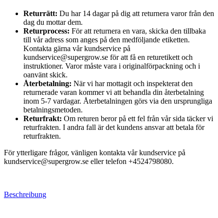
Returrätt:
Du har 14 dagar på dig att returnera varor från den
dag du mottar dem.
Returprocess:
För att returnera en vara, skicka den tillbaka
till vår adress som anges på den medföljande etiketten.
Kontakta gärna vår kundservice på
kundservice@supergrow.se för att få en returetikett och
instruktioner. Varor måste vara i originalförpackning och i
oanvänt skick.
Återbetalning:
När vi har mottagit och inspekterat den
returnerade varan kommer vi att behandla din återbetalning
inom 5-7 vardagar. Återbetalningen görs via den ursprungliga
betalningsmetoden.
Returfrakt:
Om returen beror på ett fel från vår sida täcker vi
returfrakten. I andra fall är det kundens ansvar att betala för
returfrakten.
För ytterligare frågor, vänligen kontakta vår kundservice på
kundservice@supergrow.se eller telefon +4524798080.
Beschreibung