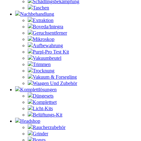
Schädlingsbekämpfung
Taschen
Nachbehandlung
Extraktion
Boveda/Integra
Geruchsentferner
Mikroskop
Aufbewahrung
Purpl-Pro Test Kit
Vakuumbeutel
Trimmen
Trocknung
Vakuum & Forsegling
Waagen Und Zubehör
Komplettlösungen
Düngesets
Komplettset
Licht-Kits
Belüftungs-Kit
Headshop
Raucherzubehör
Grinder
Bongs