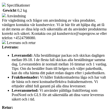
Specifikationer
Gewicht
0,2 kg
Användning
För vägledning och frågor om användning av våra produkter,
vänligen kontakta vår kundservice. Vi är här för att hjälpa dig att få
ut det mesta av dina köp och säkerställa att du använder produkterna
korrekt och säkert. Kontakta oss på
kundservice@supergrow.se
eller
telefon +4524798080.
Leverans och retur
Leverans:
Leveranstid:
Alla beställningar packas och skickas dagligen
mellan 09-18. I de flesta fall skickas alla beställningar samma
dag. Leveranstiden är normalt mellan 16 timmar och 1 vardag.
Tips: Om du beställer fram till helgen och väljer paketbutik,
kan du ofta hämta ditt paket redan dagen efter i paketbutiken.
Fraktkostnader:
Vi håller fraktkostnaderna låga och har valt
de bästa och mest kostnadseffektiva fraktalternativen. Vi
erbjuder alltid full garanti på alla dina leveranser.
Leveransmetod:
Vi använder pålitliga fraktföretag som
PostNord och GLS för att säkerställa att dina varor levereras
säkert och i tid.
Retur: