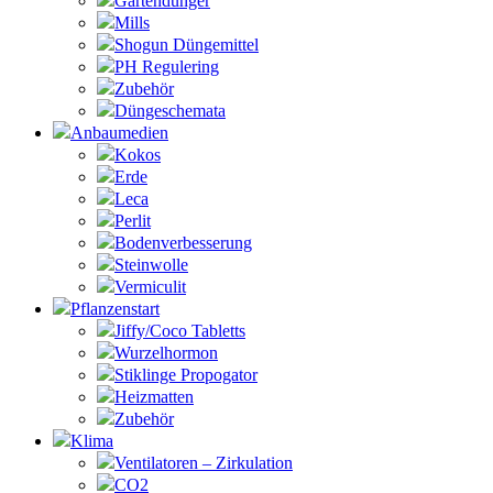
Gartendünger
Mills
Shogun Düngemittel
PH Regulering
Zubehör
Düngeschemata
Anbaumedien
Kokos
Erde
Leca
Perlit
Bodenverbesserung
Steinwolle
Vermiculit
Pflanzenstart
Jiffy/Coco Tabletts
Wurzelhormon
Stiklinge Propogator
Heizmatten
Zubehör
Klima
Ventilatoren – Zirkulation
CO2