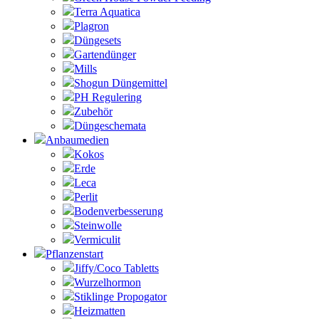
Terra Aquatica
Plagron
Düngesets
Gartendünger
Mills
Shogun Düngemittel
PH Regulering
Zubehör
Düngeschemata
Anbaumedien
Kokos
Erde
Leca
Perlit
Bodenverbesserung
Steinwolle
Vermiculit
Pflanzenstart
Jiffy/Coco Tabletts
Wurzelhormon
Stiklinge Propogator
Heizmatten