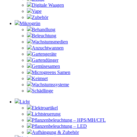
Digitale Waagen
Vape
Zubehör
Mikrogrün
Behandlung
Beleuchtung
Wachstumsmedien
Anzuchtwannen
Gartengeräte
Gartendünger
Gemüsesamen
Microgreens Samen
Keimset
Wachstumssysteme
Schädlinge
Licht
Elektroartikel
Lichtsteuerung
Pflanzenbeleuchtung – HPS/MH/CFL
Pflanzenbeleuchtung – LED
Aufhängung & Zubehör