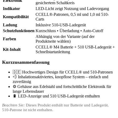
Elektronik
gesichertem Schaltkreis
Indikator
LED-Licht zeigt Nutzung und Ladevorgang
CCELL®-Patronen, 0,5 ml und 1,0 ml 510-
Kompatibilität
Carts
Ladung
Inklusive 510-USB-Ladegerät
Schutzfunktionen
Kurzschluss • Überladung • Auto-Cutoff
Abhängig von der Variante (auf der
Farben
Produktseite wählen)
CCELL® M4 Batterie + 510 USB-Ladegerät +
Kit-Inhalt
Schnellstartanleitung
Kurzzusammenfassung
🇩🇪 Hochwertiges Design für CCELL® und 510-Patronen
💨 Inhalationsaktiviertes, knopflose System – einfach und
zuverlässig
⚙️ Gehäuse aus Edelstahl und fortschrittliche Elektronik für
lange Lebensdauer
🔋 LED-Anzeige und 510 USB-Ladegerät enthalten
Beachten Sie:
Dieses Produkt enthält nur Batterie und Ladegerät.
510-Patrone ist nicht enthalten.