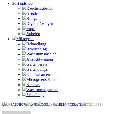
Headshop
Raucherzubehör
Grinder
Bongs
Digitale Waagen
Vape
Zubehör
Mikrogrün
Behandlung
Beleuchtung
Wachstumsmedien
Anzuchtwannen
Gartengeräte
Gartendünger
Gemüsesamen
Microgreens Samen
Keimset
Wachstumssysteme
Schädlinge
HEADSHOP
VAPE
CCELL / HAMILTON GERÄTE
CCELL® M4