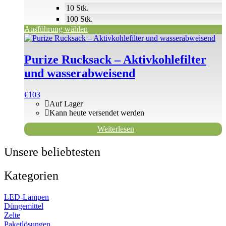
10 Stk.
100 Stk.
Ausführung wählen
Purize Rucksack – Aktivkohlefilter
und wasserabweisend
€
103
Auf Lager
Kann heute versendet werden
Weiterlesen
Unsere beliebtesten
Kategorien
LED-Lampen
Düngemittel
Zelte
Paketlösungen