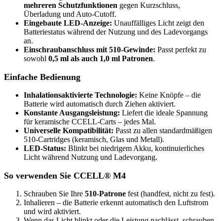
mehreren Schutzfunktionen
gegen Kurzschluss,
Überladung und Auto-Cutoff.
Eingebaute LED-Anzeige:
Unauffälliges Licht zeigt den
Batteriestatus während der Nutzung und des Ladevorgangs
an.
Einschraubanschluss mit 510-Gewinde:
Passt perfekt zu
sowohl
0,5 ml als auch 1,0 ml Patronen
.
Einfache Bedienung
Inhalationsaktivierte Technologie:
Keine Knöpfe – die
Batterie wird automatisch durch Ziehen aktiviert.
Konstante Ausgangsleistung:
Liefert die ideale Spannung
für keramische CCELL-Carts – jedes Mal.
Universelle Kompatibilität:
Passt zu allen standardmäßigen
510-Cartridges (keramisch, Glas und Metall).
LED-Status:
Blinkt bei niedrigem Akku, kontinuierliches
Licht während Nutzung und Ladevorgang.
So verwenden Sie CCELL® M4
Schrauben Sie Ihre
510-Patrone
fest (handfest, nicht zu fest).
Inhalieren – die Batterie erkennt automatisch den Luftstrom
und wird aktiviert.
Wenn das Licht blinkt oder die Leistung nachlässt, schrauben