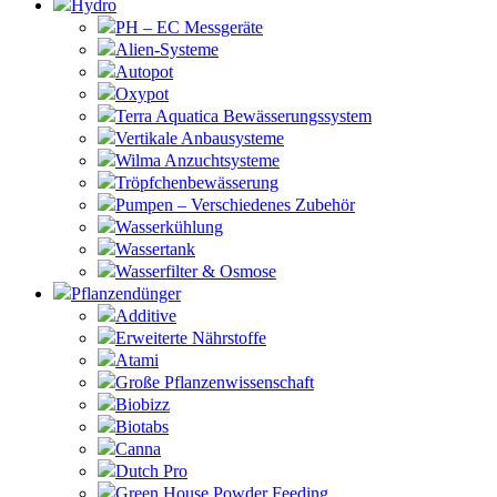
Hydro
PH – EC Messgeräte
Alien-Systeme
Autopot
Oxypot
Terra Aquatica Bewässerungssystem
Vertikale Anbausysteme
Wilma Anzuchtsysteme
Tröpfchenbewässerung
Pumpen – Verschiedenes Zubehör
Wasserkühlung
Wassertank
Wasserfilter & Osmose
Pflanzendünger
Additive
Erweiterte Nährstoffe
Atami
Große Pflanzenwissenschaft
Biobizz
Biotabs
Canna
Dutch Pro
Green House Powder Feeding