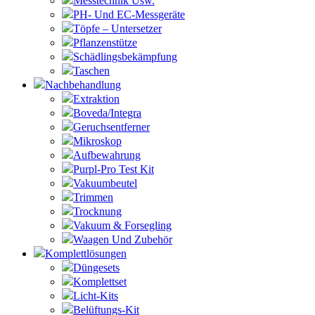
Messtechnik Usw.
PH- Und EC-Messgeräte
Töpfe – Untersetzer
Pflanzenstütze
Schädlingsbekämpfung
Taschen
Nachbehandlung
Extraktion
Boveda/Integra
Geruchsentferner
Mikroskop
Aufbewahrung
Purpl-Pro Test Kit
Vakuumbeutel
Trimmen
Trocknung
Vakuum & Forsegling
Waagen Und Zubehör
Komplettlösungen
Düngesets
Komplettset
Licht-Kits
Belüftungs-Kit