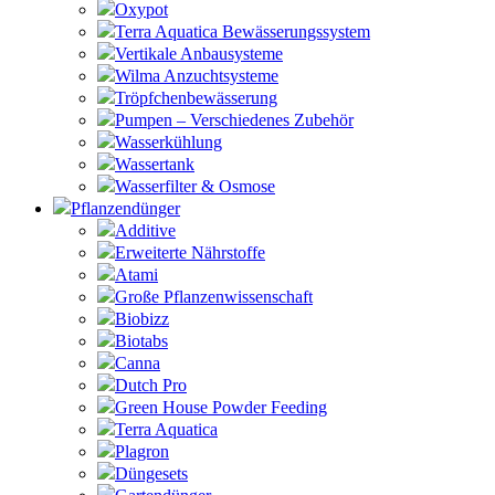
Oxypot
Terra Aquatica Bewässerungssystem
Vertikale Anbausysteme
Wilma Anzuchtsysteme
Tröpfchenbewässerung
Pumpen – Verschiedenes Zubehör
Wasserkühlung
Wassertank
Wasserfilter & Osmose
Pflanzendünger
Additive
Erweiterte Nährstoffe
Atami
Große Pflanzenwissenschaft
Biobizz
Biotabs
Canna
Dutch Pro
Green House Powder Feeding
Terra Aquatica
Plagron
Düngesets