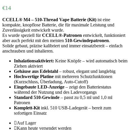
€
14
CCELL® M4 – 510-Thread Vape Batterie (Kit)
ist eine
kompakte, knopflose Batterie, die für maximale Leistung und
Zuverlässigkeit entwickelt wurde.
Es wurde speziell für
CCELL®-Patronen
entwickelt, funktioniert
aber auch perfekt mit den meisten
510-Gewindepatronen
.
Solide gebaut, präzise kalibriert und immer einsatzbereit – einfach
anschrauben und inhalieren.
Inhalationsaktiviert:
Keine Knöpfe – wird automatisch beim
Ziehen aktiviert
Gehäuse aus Edelstahl
– robust, elegant und langlebig
Hochwertige Platine
mit mehreren Schutzfunktionen
(Kurzschluss, Überladung, Auto-Cutoff)
Eingebaute LED-Anzeige
– zeigt den Batteriestatus
während der Nutzung und des Ladevorgangs
Standard 510-Gewinde
– passt zu 0,5 ml und 1,0 ml
Patronen
Komplett-Kit
inkl. 510 USB-Ladegerät – bereit zum
sofortigen Einsatz
Auf Lager
Kann heute versendet werden