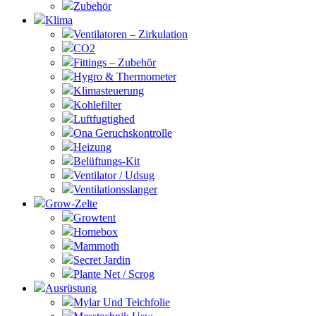
Zubehör
Klima
Ventilatoren – Zirkulation
CO2
Fittings – Zubehör
Hygro & Thermometer
Klimasteuerung
Kohlefilter
Luftfugtighed
Ona Geruchskontrolle
Heizung
Belüftungs-Kit
Ventilator / Udsug
Ventilationsslanger
Grow-Zelte
Growtent
Homebox
Mammoth
Secret Jardin
Plante Net / Scrog
Ausrüstung
Mylar Und Teichfolie