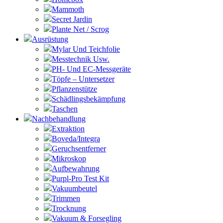
Mammoth
Secret Jardin
Plante Net / Scrog
Ausrüstung
Mylar Und Teichfolie
Messtechnik Usw.
PH- Und EC-Messgeräte
Töpfe – Untersetzer
Pflanzenstütze
Schädlingsbekämpfung
Taschen
Nachbehandlung
Extraktion
Boveda/Integra
Geruchsentferner
Mikroskop
Aufbewahrung
Purpl-Pro Test Kit
Vakuumbeutel
Trimmen
Trocknung
Vakuum & Forsegling