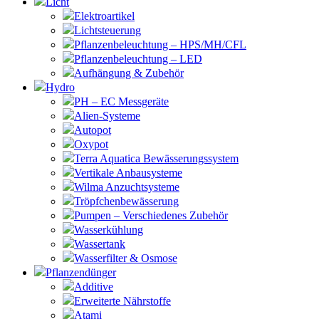
Licht
Elektroartikel
Lichtsteuerung
Pflanzenbeleuchtung – HPS/MH/CFL
Pflanzenbeleuchtung – LED
Aufhängung & Zubehör
Hydro
PH – EC Messgeräte
Alien-Systeme
Autopot
Oxypot
Terra Aquatica Bewässerungssystem
Vertikale Anbausysteme
Wilma Anzuchtsysteme
Tröpfchenbewässerung
Pumpen – Verschiedenes Zubehör
Wasserkühlung
Wassertank
Wasserfilter & Osmose
Pflanzendünger
Additive
Erweiterte Nährstoffe
Atami