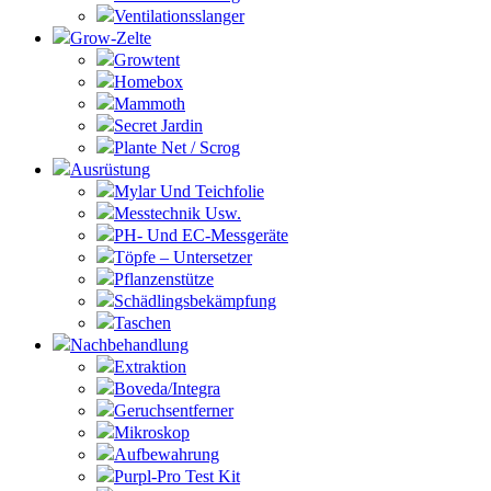
Ventilationsslanger
Grow-Zelte
Growtent
Homebox
Mammoth
Secret Jardin
Plante Net / Scrog
Ausrüstung
Mylar Und Teichfolie
Messtechnik Usw.
PH- Und EC-Messgeräte
Töpfe – Untersetzer
Pflanzenstütze
Schädlingsbekämpfung
Taschen
Nachbehandlung
Extraktion
Boveda/Integra
Geruchsentferner
Mikroskop
Aufbewahrung
Purpl-Pro Test Kit