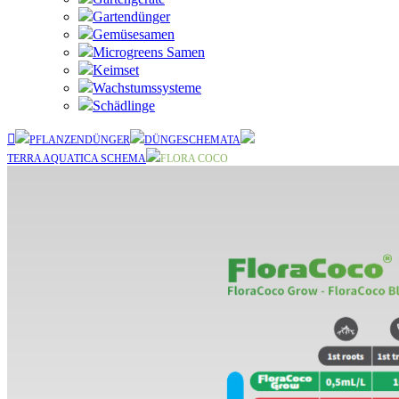
Gartendünger
Gemüsesamen
Microgreens Samen
Keimset
Wachstumssysteme
Schädlinge
PFLANZENDÜNGER
DÜNGESCHEMATA
TERRA AQUATICA SCHEMA
FLORA COCO