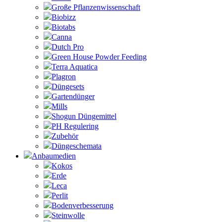
Große Pflanzenwissenschaft
Biobizz
Biotabs
Canna
Dutch Pro
Green House Powder Feeding
Terra Aquatica
Plagron
Düngesets
Gartendünger
Mills
Shogun Düngemittel
PH Regulering
Zubehör
Düngeschemata
Anbaumedien
Kokos
Erde
Leca
Perlit
Bodenverbesserung
Steinwolle