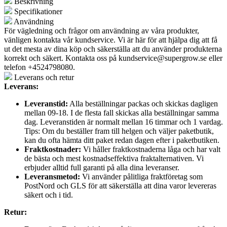
Beskrivning
Specifikationer
Användning
För vägledning och frågor om användning av våra produkter,
vänligen kontakta vår kundservice. Vi är här för att hjälpa dig att få
ut det mesta av dina köp och säkerställa att du använder produkterna
korrekt och säkert. Kontakta oss på
kundservice@supergrow.se
eller
telefon +4524798080.
Leverans och retur
Leverans:
Leveranstid:
Alla beställningar packas och skickas dagligen
mellan 09-18. I de flesta fall skickas alla beställningar samma
dag. Leveranstiden är normalt mellan 16 timmar och 1 vardag.
Tips: Om du beställer fram till helgen och väljer paketbutik,
kan du ofta hämta ditt paket redan dagen efter i paketbutiken.
Fraktkostnader:
Vi håller fraktkostnaderna låga och har valt
de bästa och mest kostnadseffektiva fraktalternativen. Vi
erbjuder alltid full garanti på alla dina leveranser.
Leveransmetod:
Vi använder pålitliga fraktföretag som
PostNord och GLS för att säkerställa att dina varor levereras
säkert och i tid.
Retur: