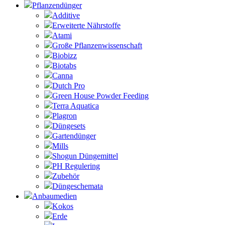
Pflanzendünger
Additive
Erweiterte Nährstoffe
Atami
Große Pflanzenwissenschaft
Biobizz
Biotabs
Canna
Dutch Pro
Green House Powder Feeding
Terra Aquatica
Plagron
Düngesets
Gartendünger
Mills
Shogun Düngemittel
PH Regulering
Zubehör
Düngeschemata
Anbaumedien
Kokos
Erde