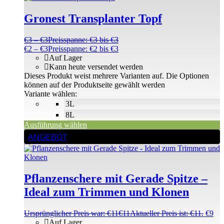
Gronest Transplanter Topf
€
3
–
€
3
Preisspanne: €3 bis €3
€
2
–
€
3
Preisspanne: €2 bis €3
Auf Lager
Kann heute versendet werden
Dieses Produkt weist mehrere Varianten auf. Die Optionen
können auf der Produktseite gewählt werden
Variante wählen:
3L
8L
Ausführung wählen
ANGEBOT
Pflanzenschere mit Gerade Spitze –
Ideal zum Trimmen und Klonen
Ursprünglicher Preis war: €11
€
11
Aktueller Preis ist: €11.
€
9
Auf Lager