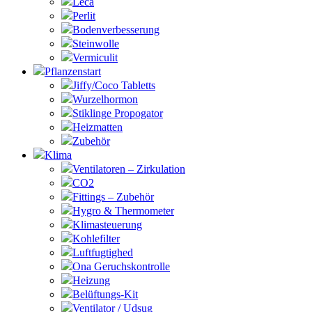
Leca
Perlit
Bodenverbesserung
Steinwolle
Vermiculit
Pflanzenstart
Jiffy/Coco Tabletts
Wurzelhormon
Stiklinge Propogator
Heizmatten
Zubehör
Klima
Ventilatoren – Zirkulation
CO2
Fittings – Zubehör
Hygro & Thermometer
Klimasteuerung
Kohlefilter
Luftfugtighed
Ona Geruchskontrolle
Heizung
Belüftungs-Kit
Ventilator / Udsug