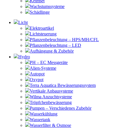
Keimset
Wachstumssysteme
Schädlinge
Licht
Elektroartikel
Lichtsteuerung
Pflanzenbeleuchtung – HPS/MH/CFL
Pflanzenbeleuchtung – LED
Aufhängung & Zubehör
Hydro
PH – EC Messgeräte
Alien-Systeme
Autopot
Oxypot
Terra Aquatica Bewässerungssystem
Vertikale Anbausysteme
Wilma Anzuchtsysteme
Tröpfchenbewässerung
Pumpen – Verschiedenes Zubehör
Wasserkühlung
Wassertank
Wasserfilter & Osmose