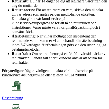
Returrätt:
Du har 14 dagar på dig att returnera varor från den
dag du mottar dem.
Returprocess:
För att returnera en vara, skicka den tillbaka
till vår adress som anges på den medföljande etiketten.
Kontakta gärna vår kundservice på
kundservice@supergrow.se för att få en returetikett och
instruktioner. Varor måste vara i originalförpackning och i
oanvänt skick.
Återbetalning:
När vi har mottagit och inspekterat den
returnerade varan kommer vi att behandla din återbetalning
inom 5-7 vardagar. Återbetalningen görs via den ursprungliga
betalningsmetoden.
Returfrakt:
Om returen beror på ett fel från vår sida täcker vi
returfrakten. I andra fall är det kundens ansvar att betala för
returfrakten.
För ytterligare frågor, vänligen kontakta vår kundservice på
kundservice@supergrow.se eller telefon +4524798080.
Beschreibung