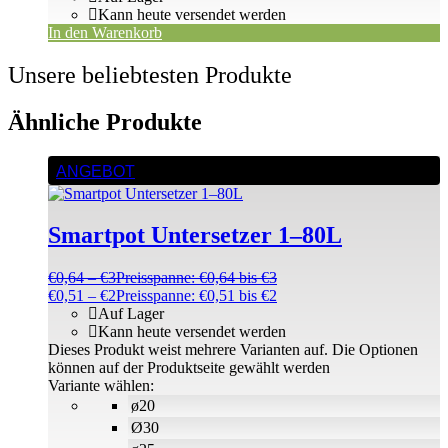
Kann heute versendet werden
In den Warenkorb
Unsere beliebtesten Produkte
Ähnliche Produkte
ANGEBOT
Smartpot Untersetzer 1–80L
€
0,64
–
€
3
Preisspanne: €0,64 bis €3
€
0,51
–
€
2
Preisspanne: €0,51 bis €2
Auf Lager
Kann heute versendet werden
Dieses Produkt weist mehrere Varianten auf. Die Optionen
können auf der Produktseite gewählt werden
Variante wählen:
ø20
Ø30