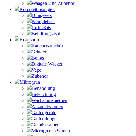
Waagen Und Zubehör
Komplettlösungen
Düngesets
Komplettset
Licht-Kits
Belüftungs-Kit
Headshop
Raucherzubehör
Grinder
Bongs
Digitale Waagen
Vape
Zubehör
Mikrogrün
Behandlung
Beleuchtung
Wachstumsmedien
Anzuchtwannen
Gartengeräte
Gartendünger
Gemüsesamen
Microgreens Samen