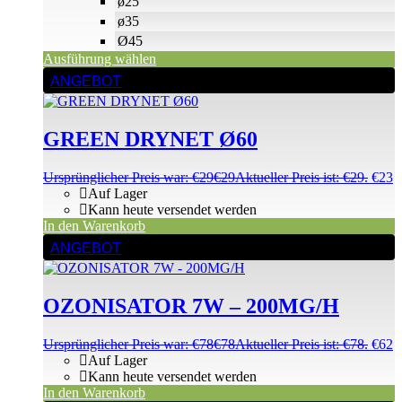
ø25
ø35
Ø45
Ausführung wählen
ANGEBOT
GREEN DRYNET Ø60
Ursprünglicher Preis war: €29
€
29
Aktueller Preis ist: €29.
€
23
Auf Lager
Kann heute versendet werden
In den Warenkorb
ANGEBOT
OZONISATOR 7W – 200MG/H
Ursprünglicher Preis war: €78
€
78
Aktueller Preis ist: €78.
€
62
Auf Lager
Kann heute versendet werden
In den Warenkorb