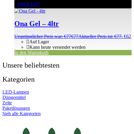
ANGEBOT
Ona Gel – 4ltr
Ursprünglicher Preis war: €77
€
77
Aktueller Preis ist: €77.
€
62
Auf Lager
Kann heute versendet werden
In den Warenkorb
Unsere beliebtesten
Kategorien
LED-Lampen
Düngemittel
Zelte
Paketlösungen
Sieh alle Kategorien