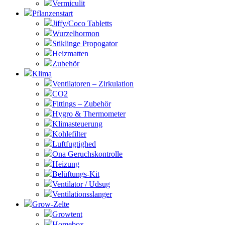
Vermiculit
Pflanzenstart
Jiffy/Coco Tabletts
Wurzelhormon
Stiklinge Propogator
Heizmatten
Zubehör
Klima
Ventilatoren – Zirkulation
CO2
Fittings – Zubehör
Hygro & Thermometer
Klimasteuerung
Kohlefilter
Luftfugtighed
Ona Geruchskontrolle
Heizung
Belüftungs-Kit
Ventilator / Udsug
Ventilationsslanger
Grow-Zelte
Growtent
Homebox