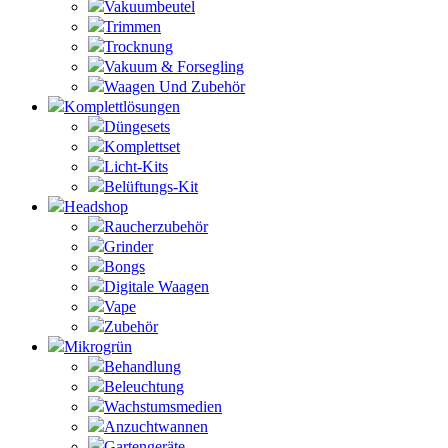
Vakuumbeutel
Trimmen
Trocknung
Vakuum & Forsegling
Waagen Und Zubehör
Komplettlösungen
Düngesets
Komplettset
Licht-Kits
Belüftungs-Kit
Headshop
Raucherzubehör
Grinder
Bongs
Digitale Waagen
Vape
Zubehör
Mikrogrün
Behandlung
Beleuchtung
Wachstumsmedien
Anzuchtwannen
Gartengeräte