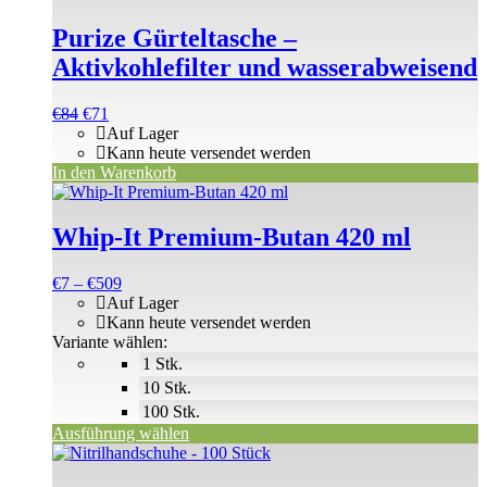
Purize Gürteltasche –
Aktivkohlefilter und wasserabweisend
Ursprünglicher
Aktueller
€
84
€
71
Preis
Preis
Auf Lager
war:
ist:
Kann heute versendet werden
€84
€71.
In den Warenkorb
Dieses
Produkt
weist
Whip-It Premium-Butan 420 ml
mehrere
Varianten
Preisspanne:
€
7
–
€
509
auf.
€7
Auf Lager
Die
bis
Kann heute versendet werden
Optionen
€509
Variante wählen:
können
1 Stk.
auf
der
10 Stk.
Produktseite
100 Stk.
gewählt
Ausführung wählen
werden
Dieses
Produkt