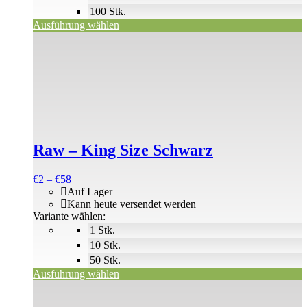
100 Stk.
Ausführung wählen
Dieses
Produkt
weist
mehrere
Varianten
auf.
Die
Optionen
können
Raw – King Size Schwarz
auf
der
Produktseite
Preisspanne:
€
2
–
€
58
gewählt
€2
Auf Lager
werden
bis
Kann heute versendet werden
€58
Variante wählen:
1 Stk.
10 Stk.
50 Stk.
Ausführung wählen
Dieses
Produkt