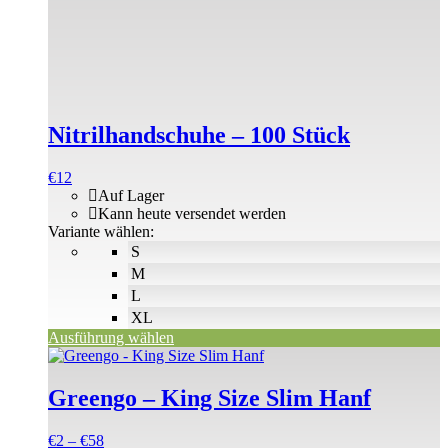
weist
mehrere
Varianten
auf.
Die
Optionen
können
Nitrilhandschuhe – 100 Stück
auf
der
Produktseite
€
12
gewählt
Auf Lager
werden
Kann heute versendet werden
Variante wählen:
S
M
L
XL
Ausführung wählen
Dieses
Produkt
weist
Greengo – King Size Slim Hanf
mehrere
Varianten
Preisspanne:
€
2
–
€
58
auf.