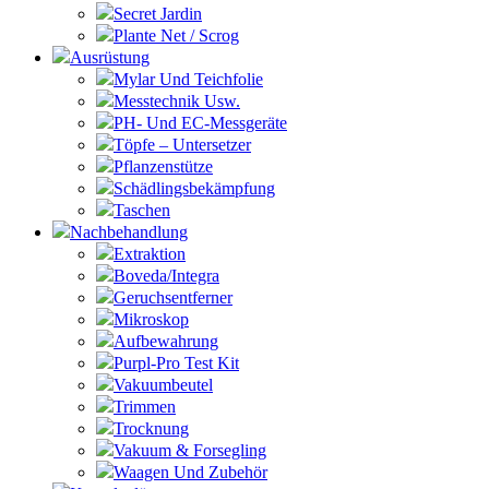
Secret Jardin
Plante Net / Scrog
Ausrüstung
Mylar Und Teichfolie
Messtechnik Usw.
PH- Und EC-Messgeräte
Töpfe – Untersetzer
Pflanzenstütze
Schädlingsbekämpfung
Taschen
Nachbehandlung
Extraktion
Boveda/Integra
Geruchsentferner
Mikroskop
Aufbewahrung
Purpl-Pro Test Kit
Vakuumbeutel
Trimmen
Trocknung
Vakuum & Forsegling
Waagen Und Zubehör