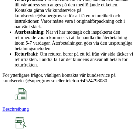
till vår adress som anges på den medföljande etiketten.
Kontakta gärna vår kundservice på
kundservice@supergrow.se för att få en returetikett och
instruktioner. Varor måste vara i originalförpackning och i
oanvänt skick.
Återbetalning:
När vi har mottagit och inspekterat den
returnerade varan kommer vi att behandla din återbetalning
inom 5-7 vardagar. Återbetalningen görs via den ursprungliga
betalningsmetoden.
Returfrakt:
Om returen beror på ett fel från vår sida täcker vi
returfrakten. I andra fall är det kundens ansvar att betala för
returfrakten.
För ytterligare frågor, vänligen kontakta vår kundservice på
kundservice@supergrow.se eller telefon +4524798080.
Beschreibung