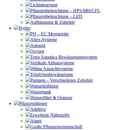
Lichtsteuerung
Pflanzenbeleuchtung – HPS/MH/CFL
Pflanzenbeleuchtung – LED
Aufhängung & Zubehör
Hydro
PH – EC Messgeräte
Alien-Systeme
Autopot
Oxypot
Terra Aquatica Bewässerungssystem
Vertikale Anbausysteme
Wilma Anzuchtsysteme
Tröpfchenbewässerung
Pumpen – Verschiedenes Zubehör
Wasserkühlung
Wassertank
Wasserfilter & Osmose
Pflanzendünger
Additive
Erweiterte Nährstoffe
Atami
Große Pflanzenwissenschaft