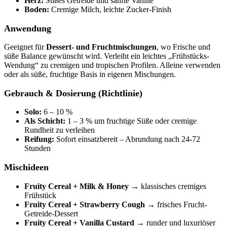
Herz:
Süßes Getreide und sanfte Vanille
Boden:
Cremige Milch, leichte Zucker-Finish
Anwendung
Geeignet für
Dessert- und Fruchtmischungen
, wo Frische und
süße Balance gewünscht wird. Verleiht ein leichtes „Frühstücks-
Wendung“ zu cremigen und tropischen Profilen. Alleine verwenden
oder als süße, fruchtige Basis in eigenen Mischungen.
Gebrauch & Dosierung (Richtlinie)
Solo:
6 – 10 %
Als Schicht:
1 – 3 % um fruchtige Süße oder cremige
Rundheit zu verleihen
Reifung:
Sofort einsatzbereit – Abrundung nach 24-72
Stunden
Mischideen
Fruity Cereal + Milk & Honey
→ klassisches cremiges
Frühstück
Fruity Cereal + Strawberry Cough
→ frisches Frucht-
Getreide-Dessert
Fruity Cereal + Vanilla Custard
→ runder und luxuriöser