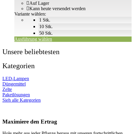
€2
Auf Lager
Die
bis
Kann heute versendet werden
Optionen
€58
Variante wählen:
können
1 Stk.
auf
der
10 Stk.
Produktseite
50 Stk.
gewählt
Ausführung wählen
werden
Unsere beliebtesten
Kategorien
LED-Lampen
Düngemittel
Zelte
Paketlösungen
Sieh alle Kategorien
Maximiere den Ertrag
Hole mehr aus jeder Pflanze heraus mit unseren fortschrittlichen