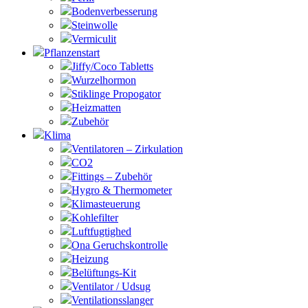
Bodenverbesserung
Steinwolle
Vermiculit
Pflanzenstart
Jiffy/Coco Tabletts
Wurzelhormon
Stiklinge Propogator
Heizmatten
Zubehör
Klima
Ventilatoren – Zirkulation
CO2
Fittings – Zubehör
Hygro & Thermometer
Klimasteuerung
Kohlefilter
Luftfugtighed
Ona Geruchskontrolle
Heizung
Belüftungs-Kit
Ventilator / Udsug
Ventilationsslanger