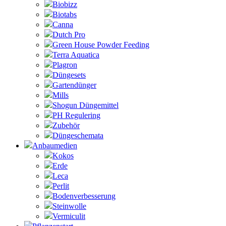
Biobizz
Biotabs
Canna
Dutch Pro
Green House Powder Feeding
Terra Aquatica
Plagron
Düngesets
Gartendünger
Mills
Shogun Düngemittel
PH Regulering
Zubehör
Düngeschemata
Anbaumedien
Kokos
Erde
Leca
Perlit
Bodenverbesserung
Steinwolle
Vermiculit