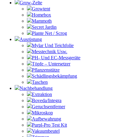
Grow-Zelte
Growtent
Homebox
Mammoth
Secret Jardin
Plante Net / Scrog
Ausrüstung
Mylar Und Teichfolie
Messtechnik Usw.
PH- Und EC-Messgeräte
Töpfe – Untersetzer
Pflanzenstütze
Schädlingsbekämpfung
Taschen
Nachbehandlung
Extraktion
Boveda/Integra
Geruchsentferner
Mikroskop
Aufbewahrung
Purpl-Pro Test Kit
Vakuumbeutel