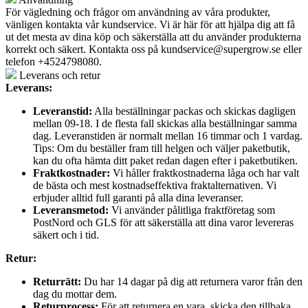
För vägledning och frågor om användning av våra produkter,
vänligen kontakta vår kundservice. Vi är här för att hjälpa dig att få
ut det mesta av dina köp och säkerställa att du använder produkterna
korrekt och säkert. Kontakta oss på
kundservice@supergrow.se
eller
telefon +4524798080.
Leverans och retur
Leverans:
Leveranstid:
Alla beställningar packas och skickas dagligen
mellan 09-18. I de flesta fall skickas alla beställningar samma
dag. Leveranstiden är normalt mellan 16 timmar och 1 vardag.
Tips: Om du beställer fram till helgen och väljer paketbutik,
kan du ofta hämta ditt paket redan dagen efter i paketbutiken.
Fraktkostnader:
Vi håller fraktkostnaderna låga och har valt
de bästa och mest kostnadseffektiva fraktalternativen. Vi
erbjuder alltid full garanti på alla dina leveranser.
Leveransmetod:
Vi använder pålitliga fraktföretag som
PostNord och GLS för att säkerställa att dina varor levereras
säkert och i tid.
Retur:
Returrätt:
Du har 14 dagar på dig att returnera varor från den
dag du mottar dem.
Returprocess:
För att returnera en vara, skicka den tillbaka