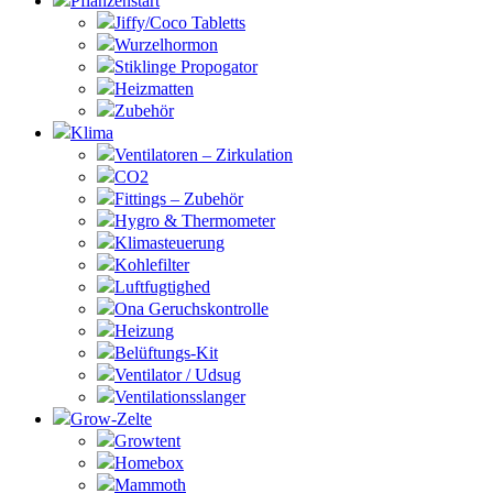
Pflanzenstart
Jiffy/Coco Tabletts
Wurzelhormon
Stiklinge Propogator
Heizmatten
Zubehör
Klima
Ventilatoren – Zirkulation
CO2
Fittings – Zubehör
Hygro & Thermometer
Klimasteuerung
Kohlefilter
Luftfugtighed
Ona Geruchskontrolle
Heizung
Belüftungs-Kit
Ventilator / Udsug
Ventilationsslanger
Grow-Zelte
Growtent
Homebox
Mammoth