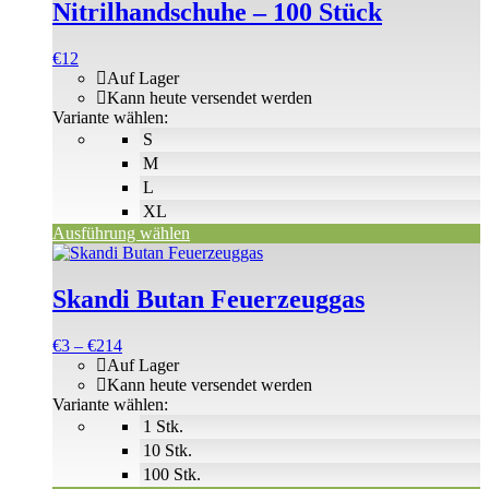
weist
Nitrilhandschuhe – 100 Stück
mehrere
Varianten
€
12
auf.
Auf Lager
Die
Kann heute versendet werden
Optionen
Variante wählen:
können
S
auf
der
M
Produktseite
L
gewählt
XL
werden
Ausführung wählen
Dieses
Produkt
weist
Skandi Butan Feuerzeuggas
mehrere
Varianten
Preisspanne:
€
3
–
€
214
auf.
€3
Auf Lager
Die
bis
Kann heute versendet werden
Optionen
€214
Variante wählen:
können
1 Stk.
auf
der
10 Stk.
Produktseite
100 Stk.
gewählt