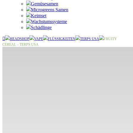
Gemüsesamen
Microgreens Samen
Keimset
Wachstumssysteme
Schädlinge
HEADSHOP
VAPE
FLÜSSIGKEITEN
TERPS USA
FRUITY
CEREAL – TERPS USA