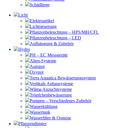
Schädlinge
Licht
Elektroartikel
Lichtsteuerung
Pflanzenbeleuchtung – HPS/MH/CFL
Pflanzenbeleuchtung – LED
Aufhängung & Zubehör
Hydro
PH – EC Messgeräte
Alien-Systeme
Autopot
Oxypot
Terra Aquatica Bewässerungssystem
Vertikale Anbausysteme
Wilma Anzuchtsysteme
Tröpfchenbewässerung
Pumpen – Verschiedenes Zubehör
Wasserkühlung
Wassertank
Wasserfilter & Osmose
Pflanzendünger