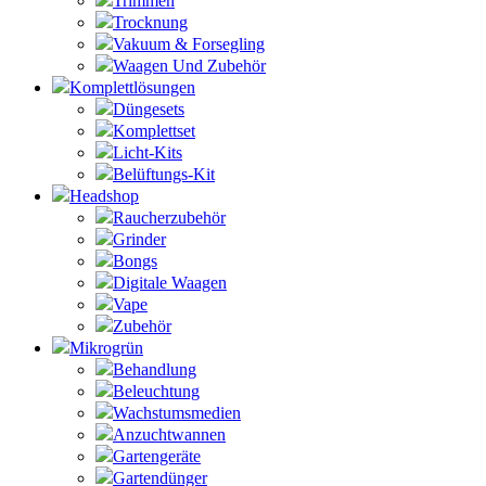
Trimmen
Trocknung
Vakuum & Forsegling
Waagen Und Zubehör
Komplettlösungen
Düngesets
Komplettset
Licht-Kits
Belüftungs-Kit
Headshop
Raucherzubehör
Grinder
Bongs
Digitale Waagen
Vape
Zubehör
Mikrogrün
Behandlung
Beleuchtung
Wachstumsmedien
Anzuchtwannen
Gartengeräte
Gartendünger