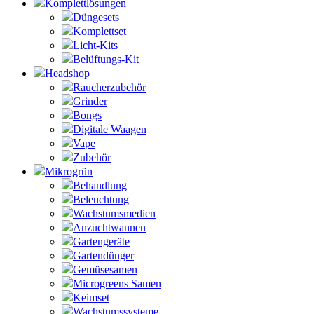
Komplettlösungen
Düngesets
Komplettset
Licht-Kits
Belüftungs-Kit
Headshop
Raucherzubehör
Grinder
Bongs
Digitale Waagen
Vape
Zubehör
Mikrogrün
Behandlung
Beleuchtung
Wachstumsmedien
Anzuchtwannen
Gartengeräte
Gartendünger
Gemüsesamen
Microgreens Samen
Keimset
Wachstumssysteme