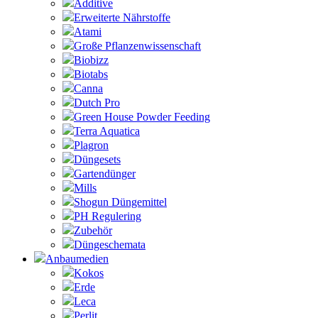
Additive
Erweiterte Nährstoffe
Atami
Große Pflanzenwissenschaft
Biobizz
Biotabs
Canna
Dutch Pro
Green House Powder Feeding
Terra Aquatica
Plagron
Düngesets
Gartendünger
Mills
Shogun Düngemittel
PH Regulering
Zubehör
Düngeschemata
Anbaumedien
Kokos
Erde
Leca
Perlit