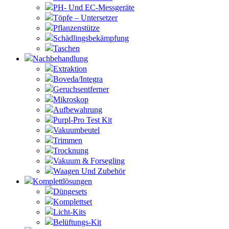
PH- Und EC-Messgeräte
Töpfe – Untersetzer
Pflanzenstütze
Schädlingsbekämpfung
Taschen
Nachbehandlung
Extraktion
Boveda/Integra
Geruchsentferner
Mikroskop
Aufbewahrung
Purpl-Pro Test Kit
Vakuumbeutel
Trimmen
Trocknung
Vakuum & Forsegling
Waagen Und Zubehör
Komplettlösungen
Düngesets
Komplettset
Licht-Kits
Belüftungs-Kit