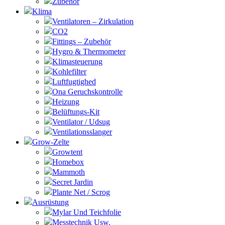
Zubehör
Klima
Ventilatoren – Zirkulation
CO2
Fittings – Zubehör
Hygro & Thermometer
Klimasteuerung
Kohlefilter
Luftfugtighed
Ona Geruchskontrolle
Heizung
Belüftungs-Kit
Ventilator / Udsug
Ventilationsslanger
Grow-Zelte
Growtent
Homebox
Mammoth
Secret Jardin
Plante Net / Scrog
Ausrüstung
Mylar Und Teichfolie
Messtechnik Usw.