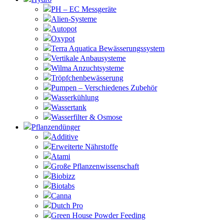
PH – EC Messgeräte
Alien-Systeme
Autopot
Oxypot
Terra Aquatica Bewässerungssystem
Vertikale Anbausysteme
Wilma Anzuchtsysteme
Tröpfchenbewässerung
Pumpen – Verschiedenes Zubehör
Wasserkühlung
Wassertank
Wasserfilter & Osmose
Pflanzendünger
Additive
Erweiterte Nährstoffe
Atami
Große Pflanzenwissenschaft
Biobizz
Biotabs
Canna
Dutch Pro
Green House Powder Feeding