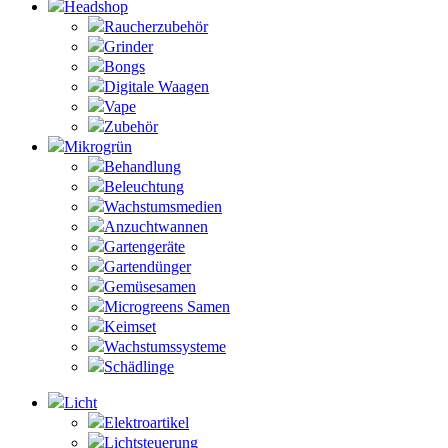
Headshop
Raucherzubehör
Grinder
Bongs
Digitale Waagen
Vape
Zubehör
Mikrogrün
Behandlung
Beleuchtung
Wachstumsmedien
Anzuchtwannen
Gartengeräte
Gartendünger
Gemüsesamen
Microgreens Samen
Keimset
Wachstumssysteme
Schädlinge
Licht
Elektroartikel
Lichtsteuerung