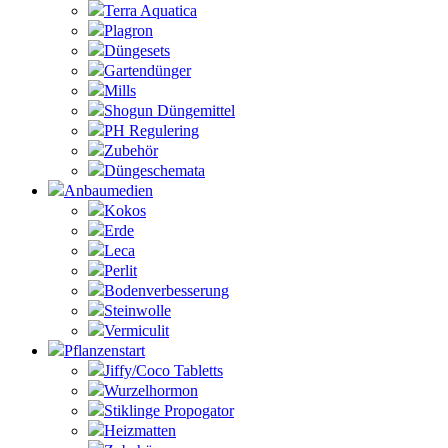
Terra Aquatica
Plagron
Düngesets
Gartendünger
Mills
Shogun Düngemittel
PH Regulering
Zubehör
Düngeschemata
Anbaumedien
Kokos
Erde
Leca
Perlit
Bodenverbesserung
Steinwolle
Vermiculit
Pflanzenstart
Jiffy/Coco Tabletts
Wurzelhormon
Stiklinge Propogator
Heizmatten