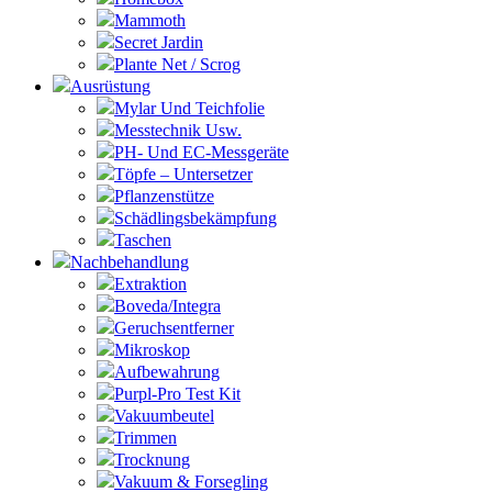
Mammoth
Secret Jardin
Plante Net / Scrog
Ausrüstung
Mylar Und Teichfolie
Messtechnik Usw.
PH- Und EC-Messgeräte
Töpfe – Untersetzer
Pflanzenstütze
Schädlingsbekämpfung
Taschen
Nachbehandlung
Extraktion
Boveda/Integra
Geruchsentferner
Mikroskop
Aufbewahrung
Purpl-Pro Test Kit
Vakuumbeutel
Trimmen
Trocknung
Vakuum & Forsegling