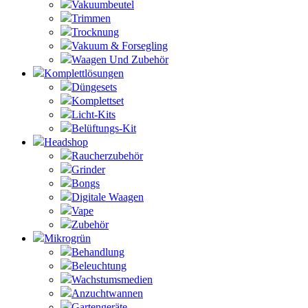
Vakuumbeutel
Trimmen
Trocknung
Vakuum & Forsegling
Waagen Und Zubehör
Komplettlösungen
Düngesets
Komplettset
Licht-Kits
Belüftungs-Kit
Headshop
Raucherzubehör
Grinder
Bongs
Digitale Waagen
Vape
Zubehör
Mikrogrün
Behandlung
Beleuchtung
Wachstumsmedien
Anzuchtwannen
Gartengeräte