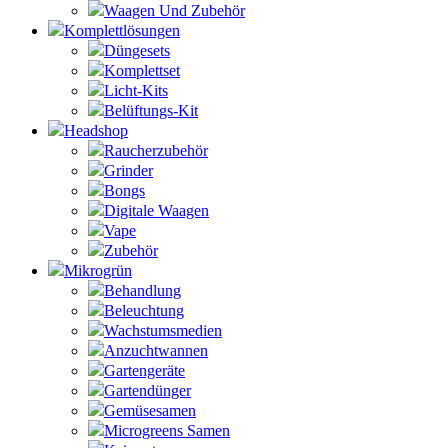
Waagen Und Zubehör
Komplettlösungen
Düngesets
Komplettset
Licht-Kits
Belüftungs-Kit
Headshop
Raucherzubehör
Grinder
Bongs
Digitale Waagen
Vape
Zubehör
Mikrogrün
Behandlung
Beleuchtung
Wachstumsmedien
Anzuchtwannen
Gartengeräte
Gartendünger
Gemüsesamen
Microgreens Samen