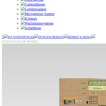
Gartendünger
Gemüsesamen
Microgreens Samen
Keimset
Wachstumssysteme
Schädlinge
PFLANZENDÜNGER
DÜNGESCHEMATA
BIOBIZZ SCHEMA
DÜNGUNGSPLAN BIOBIZZ