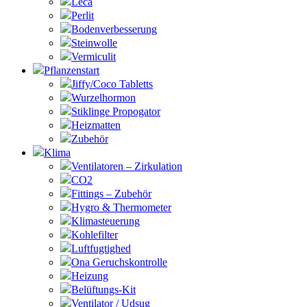
Leca
Perlit
Bodenverbesserung
Steinwolle
Vermiculit
Pflanzenstart
Jiffy/Coco Tabletts
Wurzelhormon
Stiklinge Propogator
Heizmatten
Zubehör
Klima
Ventilatoren – Zirkulation
CO2
Fittings – Zubehör
Hygro & Thermometer
Klimasteuerung
Kohlefilter
Luftfugtighed
Ona Geruchskontrolle
Heizung
Belüftungs-Kit
Ventilator / Udsug