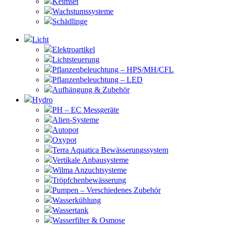
Keimset
Wachstumssysteme
Schädlinge
Licht
Elektroartikel
Lichtsteuerung
Pflanzenbeleuchtung – HPS/MH/CFL
Pflanzenbeleuchtung – LED
Aufhängung & Zubehör
Hydro
PH – EC Messgeräte
Alien-Systeme
Autopot
Oxypot
Terra Aquatica Bewässerungssystem
Vertikale Anbausysteme
Wilma Anzuchtsysteme
Tröpfchenbewässerung
Pumpen – Verschiedenes Zubehör
Wasserkühlung
Wassertank
Wasserfilter & Osmose