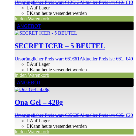
Ursprünglicher Preis war: €12
€
12
Aktueller Preis ist: €12.
€
10
Auf Lager
Kann heute versendet werden
In den Warenkorb
ANGEBOT
SECRET ICER – 5 BEUTEL
Ursprünglicher Preis war: €61
€
61
Aktueller Preis ist: €61.
€
49
Auf Lager
Kann heute versendet werden
In den Warenkorb
ANGEBOT
Ona Gel – 428g
Ursprünglicher Preis war: €25
€
25
Aktueller Preis ist: €25.
€
20
Auf Lager
Kann heute versendet werden
In den Warenkorb