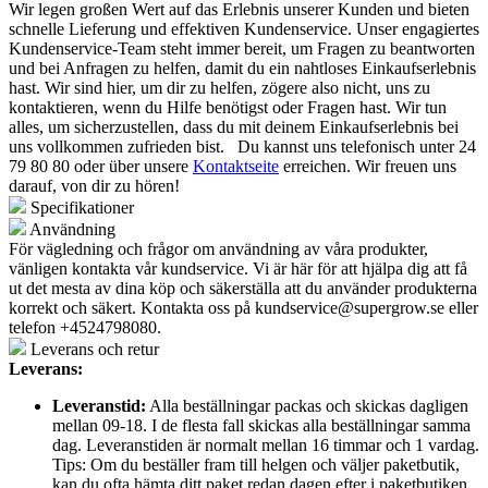
Wir legen großen Wert auf das Erlebnis unserer Kunden und bieten
schnelle Lieferung und effektiven Kundenservice. Unser engagiertes
Kundenservice-Team steht immer bereit, um Fragen zu beantworten
und bei Anfragen zu helfen, damit du ein nahtloses Einkaufserlebnis
hast. Wir sind hier, um dir zu helfen, zögere also nicht, uns zu
kontaktieren, wenn du Hilfe benötigst oder Fragen hast. Wir tun
alles, um sicherzustellen, dass du mit deinem Einkaufserlebnis bei
uns vollkommen zufrieden bist.
Du kannst uns telefonisch unter 24
79 80 80 oder über unsere
Kontaktseite
erreichen.
Wir freuen uns
darauf, von dir zu hören!
Specifikationer
Användning
För vägledning och frågor om användning av våra produkter,
vänligen kontakta vår kundservice. Vi är här för att hjälpa dig att få
ut det mesta av dina köp och säkerställa att du använder produkterna
korrekt och säkert. Kontakta oss på
kundservice@supergrow.se
eller
telefon +4524798080.
Leverans och retur
Leverans:
Leveranstid:
Alla beställningar packas och skickas dagligen
mellan 09-18. I de flesta fall skickas alla beställningar samma
dag. Leveranstiden är normalt mellan 16 timmar och 1 vardag.
Tips: Om du beställer fram till helgen och väljer paketbutik,
kan du ofta hämta ditt paket redan dagen efter i paketbutiken.