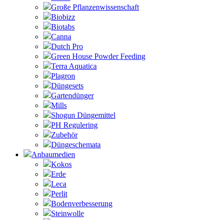
Große Pflanzenwissenschaft
Biobizz
Biotabs
Canna
Dutch Pro
Green House Powder Feeding
Terra Aquatica
Plagron
Düngesets
Gartendünger
Mills
Shogun Düngemittel
PH Regulering
Zubehör
Düngeschemata
Anbaumedien
Kokos
Erde
Leca
Perlit
Bodenverbesserung
Steinwolle