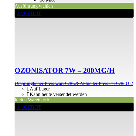
Ausführung wählen
ANGEBOT
OZONISATOR 7W – 200MG/H
Ursprünglicher Preis war: €78
€
78
Aktueller Preis ist: €78.
€
62
Auf Lager
Kann heute versendet werden
In den Warenkorb
ANGEBOT