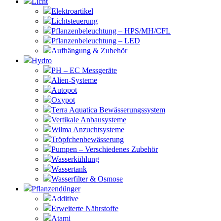
Licht
Elektroartikel
Lichtsteuerung
Pflanzenbeleuchtung – HPS/MH/CFL
Pflanzenbeleuchtung – LED
Aufhängung & Zubehör
Hydro
PH – EC Messgeräte
Alien-Systeme
Autopot
Oxypot
Terra Aquatica Bewässerungssystem
Vertikale Anbausysteme
Wilma Anzuchtsysteme
Tröpfchenbewässerung
Pumpen – Verschiedenes Zubehör
Wasserkühlung
Wassertank
Wasserfilter & Osmose
Pflanzendünger
Additive
Erweiterte Nährstoffe
Atami