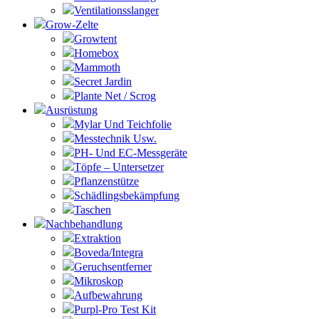
Ventilationsslanger
Grow-Zelte
Growtent
Homebox
Mammoth
Secret Jardin
Plante Net / Scrog
Ausrüstung
Mylar Und Teichfolie
Messtechnik Usw.
PH- Und EC-Messgeräte
Töpfe – Untersetzer
Pflanzenstütze
Schädlingsbekämpfung
Taschen
Nachbehandlung
Extraktion
Boveda/Integra
Geruchsentferner
Mikroskop
Aufbewahrung
Purpl-Pro Test Kit