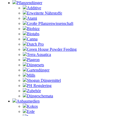
Pflanzendünger
Additive
Erweiterte Nährstoffe
Atami
Große Pflanzenwissenschaft
Biobizz
Biotabs
Canna
Dutch Pro
Green House Powder Feeding
Terra Aquatica
Plagron
Düngesets
Gartendünger
Mills
Shogun Düngemittel
PH Regulering
Zubehör
Düngeschemata
Anbaumedien
Kokos
Erde