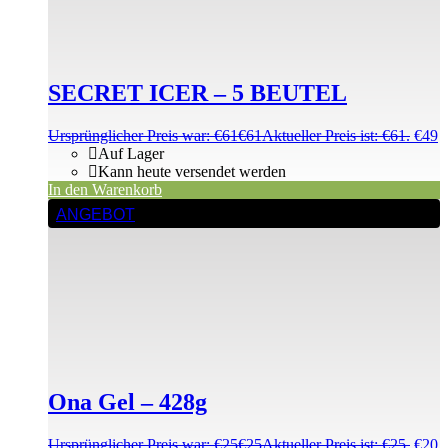
SECRET ICER – 5 BEUTEL
Ursprünglicher Preis war: €61
€
61
Aktueller Preis ist: €61.
€
49
Auf Lager
Kann heute versendet werden
In den Warenkorb
ANGEBOT
Ona Gel – 428g
Ursprünglicher Preis war: €25
€
25
Aktueller Preis ist: €25.
€
20