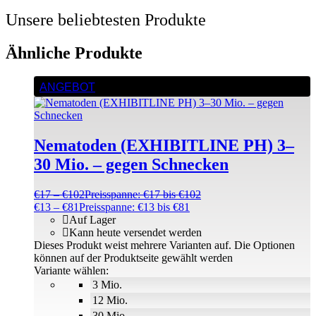
Unsere beliebtesten Produkte
Ähnliche Produkte
ANGEBOT
Nematoden (EXHIBITLINE PH) 3–
30 Mio. – gegen Schnecken
€
17
–
€
102
Preisspanne: €17 bis €102
€
13
–
€
81
Preisspanne: €13 bis €81
Auf Lager
Kann heute versendet werden
Dieses Produkt weist mehrere Varianten auf. Die Optionen
können auf der Produktseite gewählt werden
Variante wählen:
3 Mio.
12 Mio.
30 Mio.