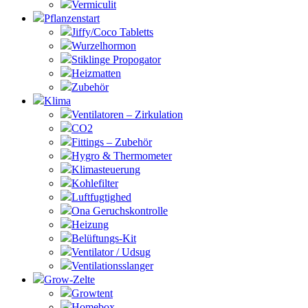
Vermiculit
Pflanzenstart
Jiffy/Coco Tabletts
Wurzelhormon
Stiklinge Propogator
Heizmatten
Zubehör
Klima
Ventilatoren – Zirkulation
CO2
Fittings – Zubehör
Hygro & Thermometer
Klimasteuerung
Kohlefilter
Luftfugtighed
Ona Geruchskontrolle
Heizung
Belüftungs-Kit
Ventilator / Udsug
Ventilationsslanger
Grow-Zelte
Growtent
Homebox