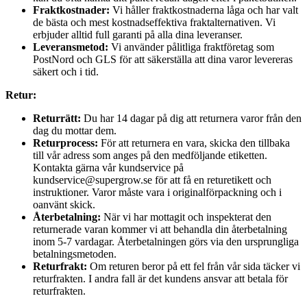
Fraktkostnader:
Vi håller fraktkostnaderna låga och har valt
de bästa och mest kostnadseffektiva fraktalternativen. Vi
erbjuder alltid full garanti på alla dina leveranser.
Leveransmetod:
Vi använder pålitliga fraktföretag som
PostNord och GLS för att säkerställa att dina varor levereras
säkert och i tid.
Retur:
Returrätt:
Du har 14 dagar på dig att returnera varor från den
dag du mottar dem.
Returprocess:
För att returnera en vara, skicka den tillbaka
till vår adress som anges på den medföljande etiketten.
Kontakta gärna vår kundservice på
kundservice@supergrow.se för att få en returetikett och
instruktioner. Varor måste vara i originalförpackning och i
oanvänt skick.
Återbetalning:
När vi har mottagit och inspekterat den
returnerade varan kommer vi att behandla din återbetalning
inom 5-7 vardagar. Återbetalningen görs via den ursprungliga
betalningsmetoden.
Returfrakt:
Om returen beror på ett fel från vår sida täcker vi
returfrakten. I andra fall är det kundens ansvar att betala för
returfrakten.