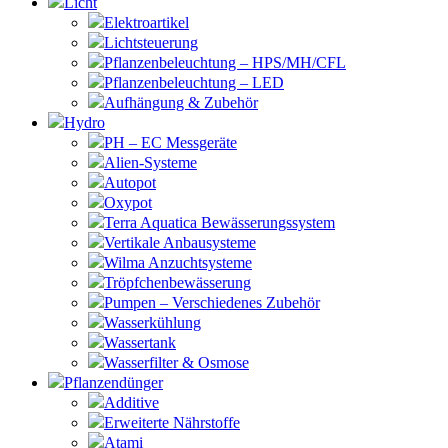
Licht
Elektroartikel
Lichtsteuerung
Pflanzenbeleuchtung – HPS/MH/CFL
Pflanzenbeleuchtung – LED
Aufhängung & Zubehör
Hydro
PH – EC Messgeräte
Alien-Systeme
Autopot
Oxypot
Terra Aquatica Bewässerungssystem
Vertikale Anbausysteme
Wilma Anzuchtsysteme
Tröpfchenbewässerung
Pumpen – Verschiedenes Zubehör
Wasserkühlung
Wassertank
Wasserfilter & Osmose
Pflanzendünger
Additive
Erweiterte Nährstoffe
Atami