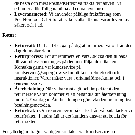
de bästa och mest kostnadseffektiva fraktalternativen. Vi
erbjuder alltid full garanti på alla dina leveranser.
Leveransmetod:
Vi använder pålitliga fraktföretag som
PostNord och GLS för att säkerställa att dina varor levereras
säkert och i tid.
Retur:
Returrätt:
Du har 14 dagar på dig att returnera varor från den
dag du mottar dem.
Returprocess:
För att returnera en vara, skicka den tillbaka
till vår adress som anges på den medföljande etiketten.
Kontakta gärna vår kundservice på
kundservice@supergrow.se för att få en returetikett och
instruktioner. Varor måste vara i originalförpackning och i
oanvänt skick.
Återbetalning:
När vi har mottagit och inspekterat den
returnerade varan kommer vi att behandla din återbetalning
inom 5-7 vardagar. Återbetalningen görs via den ursprungliga
betalningsmetoden.
Returfrakt:
Om returen beror på ett fel från vår sida täcker vi
returfrakten. I andra fall är det kundens ansvar att betala för
returfrakten.
För ytterligare frågor, vänligen kontakta vår kundservice på