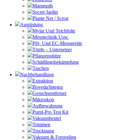
Mammoth
Secret Jardin
Plante Net / Scrog
Ausrüstung
Mylar Und Teichfolie
Messtechnik Usw.
PH- Und EC-Messgeräte
Töpfe – Untersetzer
Pflanzenstütze
Schädlingsbekämpfung
Taschen
Nachbehandlung
Extraktion
Boveda/Integra
Geruchsentferner
Mikroskop
Aufbewahrung
Purpl-Pro Test Kit
Vakuumbeutel
Trimmen
Trocknung
Vakuum & Forsegling