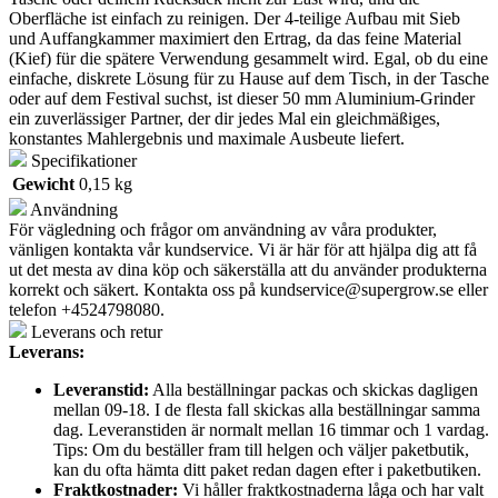
Oberfläche ist einfach zu reinigen. Der 4-teilige Aufbau mit Sieb
und Auffangkammer maximiert den Ertrag, da das feine Material
(Kief) für die spätere Verwendung gesammelt wird. Egal, ob du eine
einfache, diskrete Lösung für zu Hause auf dem Tisch, in der Tasche
oder auf dem Festival suchst, ist dieser 50 mm Aluminium-Grinder
ein zuverlässiger Partner, der dir jedes Mal ein gleichmäßiges,
konstantes Mahlergebnis und maximale Ausbeute liefert.
Specifikationer
Gewicht
0,15 kg
Användning
För vägledning och frågor om användning av våra produkter,
vänligen kontakta vår kundservice. Vi är här för att hjälpa dig att få
ut det mesta av dina köp och säkerställa att du använder produkterna
korrekt och säkert. Kontakta oss på
kundservice@supergrow.se
eller
telefon +4524798080.
Leverans och retur
Leverans:
Leveranstid:
Alla beställningar packas och skickas dagligen
mellan 09-18. I de flesta fall skickas alla beställningar samma
dag. Leveranstiden är normalt mellan 16 timmar och 1 vardag.
Tips: Om du beställer fram till helgen och väljer paketbutik,
kan du ofta hämta ditt paket redan dagen efter i paketbutiken.
Fraktkostnader:
Vi håller fraktkostnaderna låga och har valt