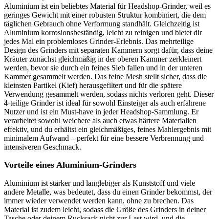
Aluminium ist ein beliebtes Material für Headshop-Grinder, weil es
geringes Gewicht mit einer robusten Struktur kombiniert, die dem
täglichen Gebrauch ohne Verformung standhält. Gleichzeitig ist
Aluminium korrosionsbeständig, leicht zu reinigen und bietet dir
jedes Mal ein problemloses Grinder-Erlebnis. Das mehrteilige
Design des Grinders mit separaten Kammern sorgt dafür, dass deine
Kräuter zunächst gleichmäßig in der oberen Kammer zerkleinert
werden, bevor sie durch ein feines Sieb fallen und in der unteren
Kammer gesammelt werden. Das feine Mesh stellt sicher, dass die
kleinsten Partikel (Kief) herausgefiltert und für die spätere
Verwendung gesammelt werden, sodass nichts verloren geht. Dieser
4-teilige Grinder ist ideal für sowohl Einsteiger als auch erfahrene
Nutzer und ist ein Must-have in jeder Headshop-Sammlung. Er
verarbeitet sowohl weichere als auch etwas härtere Materialien
effektiv, und du erhältst ein gleichmäßiges, feines Mahlergebnis mit
minimalem Aufwand – perfekt für eine bessere Verbrennung und
intensiveren Geschmack.
Vorteile eines Aluminium-Grinders
Aluminium ist stärker und langlebiger als Kunststoff und viele
andere Metalle, was bedeutet, dass du einen Grinder bekommst, der
immer wieder verwendet werden kann, ohne zu brechen. Das
Material ist zudem leicht, sodass die Größe des Grinders in deiner
Tasche oder deinem Rucksack nicht zur Last wird, und die