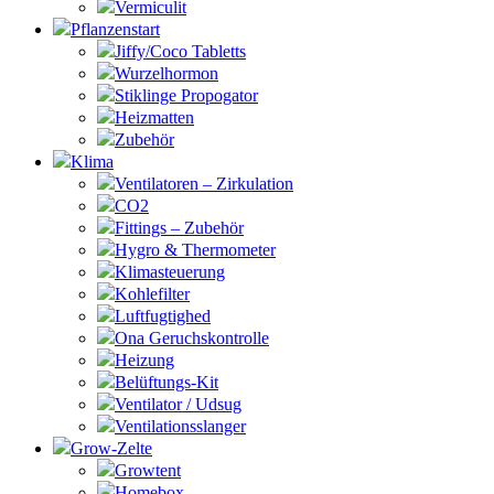
Vermiculit
Pflanzenstart
Jiffy/Coco Tabletts
Wurzelhormon
Stiklinge Propogator
Heizmatten
Zubehör
Klima
Ventilatoren – Zirkulation
CO2
Fittings – Zubehör
Hygro & Thermometer
Klimasteuerung
Kohlefilter
Luftfugtighed
Ona Geruchskontrolle
Heizung
Belüftungs-Kit
Ventilator / Udsug
Ventilationsslanger
Grow-Zelte
Growtent
Homebox