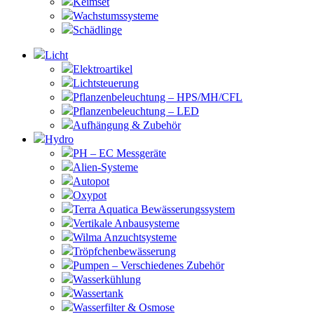
Keimset
Wachstumssysteme
Schädlinge
Licht
Elektroartikel
Lichtsteuerung
Pflanzenbeleuchtung – HPS/MH/CFL
Pflanzenbeleuchtung – LED
Aufhängung & Zubehör
Hydro
PH – EC Messgeräte
Alien-Systeme
Autopot
Oxypot
Terra Aquatica Bewässerungssystem
Vertikale Anbausysteme
Wilma Anzuchtsysteme
Tröpfchenbewässerung
Pumpen – Verschiedenes Zubehör
Wasserkühlung
Wassertank
Wasserfilter & Osmose