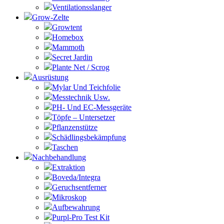
Ventilationsslanger
Grow-Zelte
Growtent
Homebox
Mammoth
Secret Jardin
Plante Net / Scrog
Ausrüstung
Mylar Und Teichfolie
Messtechnik Usw.
PH- Und EC-Messgeräte
Töpfe – Untersetzer
Pflanzenstütze
Schädlingsbekämpfung
Taschen
Nachbehandlung
Extraktion
Boveda/Integra
Geruchsentferner
Mikroskop
Aufbewahrung
Purpl-Pro Test Kit