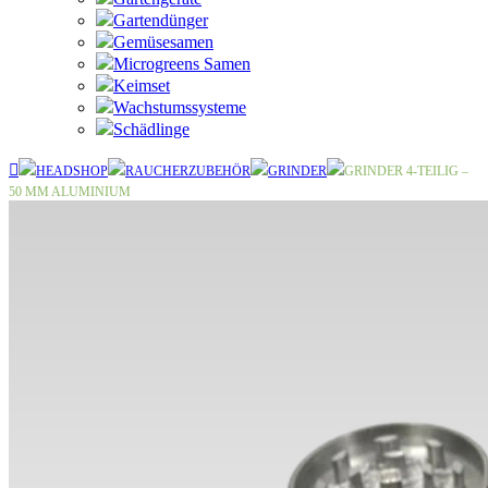
Gartendünger
Gemüsesamen
Microgreens Samen
Keimset
Wachstumssysteme
Schädlinge
HEADSHOP
RAUCHERZUBEHÖR
GRINDER
GRINDER 4-TEILIG –
50 MM ALUMINIUM