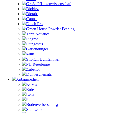
Große Pflanzenwissenschaft
Biobizz
Biotabs
Canna
Dutch Pro
Green House Powder Feeding
Terra Aquatica
Plagron
Düngesets
Gartendünger
Mills
Shogun Düngemittel
PH Regulering
Zubehör
Düngeschemata
Anbaumedien
Kokos
Erde
Leca
Perlit
Bodenverbesserung
Steinwolle