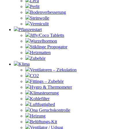
Leca
Perlit
Bodenverbesserung
Steinwolle
Vermiculit
Pflanzenstart
Jiffy/Coco Tabletts
Wurzelhormon
Stiklinge Propogator
Heizmatten
Zubehör
Klima
Ventilatoren – Zirkulation
CO2
Fittings – Zubehör
Hygro & Thermometer
Klimasteuerung
Kohlefilter
Luftfugtighed
Ona Geruchskontrolle
Heizung
Belüftungs-Kit
Ventilator / Udsug