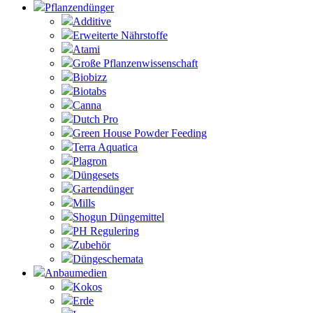
Pflanzendünger
Additive
Erweiterte Nährstoffe
Atami
Große Pflanzenwissenschaft
Biobizz
Biotabs
Canna
Dutch Pro
Green House Powder Feeding
Terra Aquatica
Plagron
Düngesets
Gartendünger
Mills
Shogun Düngemittel
PH Regulering
Zubehör
Düngeschemata
Anbaumedien
Kokos
Erde