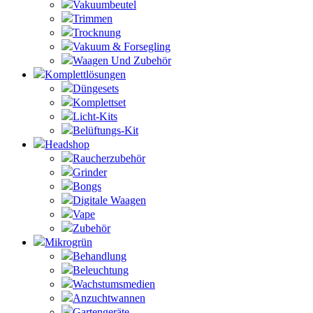
Vakuumbeutel
Trimmen
Trocknung
Vakuum & Forsegling
Waagen Und Zubehör
Komplettlösungen
Düngesets
Komplettset
Licht-Kits
Belüftungs-Kit
Headshop
Raucherzubehör
Grinder
Bongs
Digitale Waagen
Vape
Zubehör
Mikrogrün
Behandlung
Beleuchtung
Wachstumsmedien
Anzuchtwannen
Gartengeräte