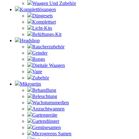
Waagen Und Zubehör
Komplettlösungen
Düngesets
Komplettset
Licht-Kits
Belüftungs-Kit
Headshop
Raucherzubehör
Grinder
Bongs
Digitale Waagen
Vape
Zubehör
Mikrogrün
Behandlung
Beleuchtung
Wachstumsmedien
Anzuchtwannen
Gartengeräte
Gartendünger
Gemüsesamen
Microgreens Samen