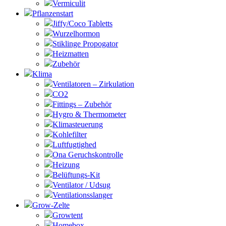
Vermiculit
Pflanzenstart
Jiffy/Coco Tabletts
Wurzelhormon
Stiklinge Propogator
Heizmatten
Zubehör
Klima
Ventilatoren – Zirkulation
CO2
Fittings – Zubehör
Hygro & Thermometer
Klimasteuerung
Kohlefilter
Luftfugtighed
Ona Geruchskontrolle
Heizung
Belüftungs-Kit
Ventilator / Udsug
Ventilationsslanger
Grow-Zelte
Growtent
Homebox