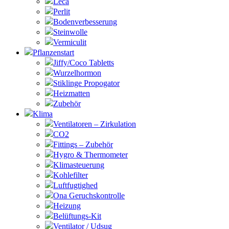
Leca
Perlit
Bodenverbesserung
Steinwolle
Vermiculit
Pflanzenstart
Jiffy/Coco Tabletts
Wurzelhormon
Stiklinge Propogator
Heizmatten
Zubehör
Klima
Ventilatoren – Zirkulation
CO2
Fittings – Zubehör
Hygro & Thermometer
Klimasteuerung
Kohlefilter
Luftfugtighed
Ona Geruchskontrolle
Heizung
Belüftungs-Kit
Ventilator / Udsug