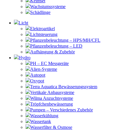
Keimset
Wachstumssysteme
Schädlinge
Licht
Elektroartikel
Lichtsteuerung
Pflanzenbeleuchtung – HPS/MH/CFL
Pflanzenbeleuchtung – LED
Aufhängung & Zubehör
Hydro
PH – EC Messgeräte
Alien-Systeme
Autopot
Oxypot
Terra Aquatica Bewässerungssystem
Vertikale Anbausysteme
Wilma Anzuchtsysteme
Tröpfchenbewässerung
Pumpen – Verschiedenes Zubehör
Wasserkühlung
Wassertank
Wasserfilter & Osmose