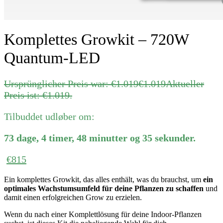
Komplettes Growkit – 720W
Quantum-LED
Ursprünglicher Preis war: €1.019
€
1.019
Aktueller
Preis ist: €1.019.
Tilbuddet udløber om:
73
dage
,
4
timer
,
48
minutter
og
35
sekunder
.
€
815
Ein komplettes Growkit, das alles enthält, was du brauchst, um
ein
optimales Wachstumsumfeld für deine Pflanzen zu schaffen
und
damit einen erfolgreichen Grow zu erzielen.
Wenn du nach einer Komplettlösung für deine Indoor-Pflanzen