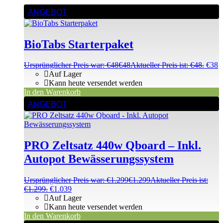
ANGEBOT
BioTabs Starterpaket
Ursprünglicher Preis war: €48
€
48
Aktueller Preis ist: €48.
€
38
Auf Lager
Kann heute versendet werden
In den Warenkorb
ANGEBOT
PRO Zeltsatz 440w Qboard – Inkl.
Autopot Bewässerungssystem
Ursprünglicher Preis war: €1.299
€
1.299
Aktueller Preis ist:
€1.299.
€
1.039
Auf Lager
Kann heute versendet werden
In den Warenkorb