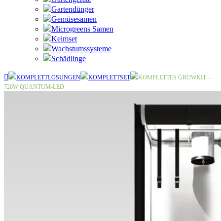
Gartendünger
Gemüsesamen
Microgreens Samen
Keimset
Wachstumssysteme
Schädlinge
KOMPLETTLÖSUNGEN
KOMPLETTSET
KOMPLETTES GROWKIT –
720W QUANTUM-LED