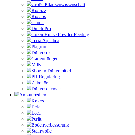
Große Pflanzenwissenschaft
Biobizz
Biotabs
Canna
Dutch Pro
Green House Powder Feeding
Terra Aquatica
Plagron
Düngesets
Gartendünger
Mills
Shogun Düngemittel
PH Regulering
Zubehör
Düngeschemata
Anbaumedien
Kokos
Erde
Leca
Perlit
Bodenverbesserung
Steinwolle