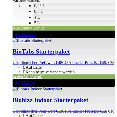
Variante wählen:
0,25 L
0,5 L
1 L
5 L
Ausführung wählen
ANGEBOT
BioTabs Starterpaket
Ursprünglicher Preis war: €48
€
48
Aktueller Preis ist: €48.
€
38
Auf Lager
Kann heute versendet werden
In den Warenkorb
ANGEBOT
Biobizz Indoor Starterpaket
Ursprünglicher Preis war: €13
€
13
Aktueller Preis ist: €13.
€
10
Auf Lager