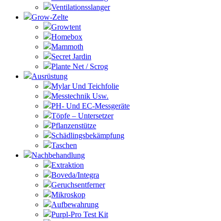
Ventilationsslanger
Grow-Zelte
Growtent
Homebox
Mammoth
Secret Jardin
Plante Net / Scrog
Ausrüstung
Mylar Und Teichfolie
Messtechnik Usw.
PH- Und EC-Messgeräte
Töpfe – Untersetzer
Pflanzenstütze
Schädlingsbekämpfung
Taschen
Nachbehandlung
Extraktion
Boveda/Integra
Geruchsentferner
Mikroskop
Aufbewahrung
Purpl-Pro Test Kit