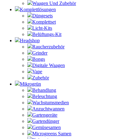
Waagen Und Zubehör
Komplettlösungen
Düngesets
Komplettset
Licht-Kits
Belüftungs-Kit
Headshop
Raucherzubehör
Grinder
Bongs
Digitale Waagen
Vape
Zubehör
Mikrogrün
Behandlung
Beleuchtung
Wachstumsmedien
Anzuchtwannen
Gartengeräte
Gartendünger
Gemüsesamen
Microgreens Samen