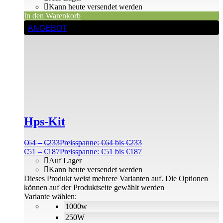
Kann heute versendet werden
In den Warenkorb
ANGEBOT
Hps-Kit
€
64
–
€
233
Preisspanne: €64 bis €233
€
51
–
€
187
Preisspanne: €51 bis €187
Auf Lager
Kann heute versendet werden
Dieses Produkt weist mehrere Varianten auf. Die Optionen
können auf der Produktseite gewählt werden
Variante wählen:
1000w
250W