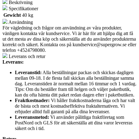
Beskrivning
Specifikationer
Gewicht
40 kg
Användning
För vägledning och frågor om användning av våra produkter,
vänligen kontakta vår kundservice. Vi är här för att hjälpa dig att få
ut det mesta av dina köp och säkerställa att du använder produkterna
korrekt och säkert. Kontakta oss på
kundservice@supergrow.se
eller
telefon +4524798080.
Leverans och retur
Leverans:
Leveranstid:
Alla beställningar packas och skickas dagligen
mellan 09-18. I de flesta fall skickas alla beställningar samma
dag. Leveranstiden är normalt mellan 16 timmar och 1 vardag.
Tips: Om du beställer fram till helgen och väljer paketbutik,
kan du ofta hämta ditt paket redan dagen efter i paketbutiken.
Fraktkostnader:
Vi håller fraktkostnaderna låga och har valt
de bästa och mest kostnadseffektiva fraktalternativen. Vi
erbjuder alltid full garanti på alla dina leveranser.
Leveransmetod:
Vi använder pålitliga fraktföretag som
PostNord och GLS för att säkerställa att dina varor levereras
säkert och i tid.
Retur: