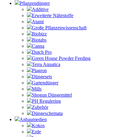
Pflanzendünger
Additive
Erweiterte Nährstoffe
Atami
Große Pflanzenwissenschaft
Biobizz
Biotabs
Canna
Dutch Pro
Green House Powder Feeding
Terra Aquatica
Plagron
Düngesets
Gartendünger
Mills
Shogun Düngemittel
PH Regulering
Zubehör
Düngeschemata
Anbaumedien
Kokos
Erde