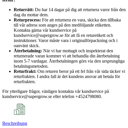
Returrätt:
Du har 14 dagar på dig att returnera varor från den
dag du mottar dem.
Returprocess:
För att returnera en vara, skicka den tillbaka
till vår adress som anges på den medföljande etiketten.
Kontakta gärna vår kundservice på
kundservice@supergrow.se för att få en returetikett och
instruktioner. Varor måste vara i originalförpackning och i
oanvänt skick.
Återbetalning:
När vi har mottagit och inspekterat den
returnerade varan kommer vi att behandla din återbetalning
inom 5-7 vardagar. Återbetalningen görs via den ursprungliga
betalningsmetoden.
Returfrakt:
Om returen beror på ett fel från vår sida täcker vi
returfrakten. I andra fall är det kundens ansvar att betala för
returfrakten.
För ytterligare frågor, vänligen kontakta vår kundservice på
kundservice@supergrow.se eller telefon +4524798080.
Beschreibung