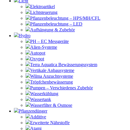
Licht
Elektroartikel
Lichtsteuerung
Pflanzenbeleuchtung – HPS/MH/CFL
Pflanzenbeleuchtung – LED
Aufhängung & Zubehör
Hydro
PH – EC Messgeräte
Alien-Systeme
Autopot
Oxypot
Terra Aquatica Bewässerungssystem
Vertikale Anbausysteme
Wilma Anzuchtsysteme
Tröpfchenbewässerung
Pumpen – Verschiedenes Zubehör
Wasserkühlung
Wassertank
Wasserfilter & Osmose
Pflanzendünger
Additive
Erweiterte Nährstoffe
Atami