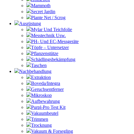
Mammoth
Secret Jardin
Plante Net / Scrog
Ausrüstung
Mylar Und Teichfolie
Messtechnik Usw.
PH- Und EC-Messgeräte
Töpfe – Untersetzer
Pflanzenstütze
Schädlingsbekämpfung
Taschen
Nachbehandlung
Extraktion
Boveda/Integra
Geruchsentferner
Mikroskop
Aufbewahrung
Purpl-Pro Test Kit
Vakuumbeutel
Trimmen
Trocknung
Vakuum & Forsegling