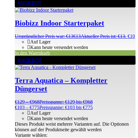
ANGEBOT
Biobizz Indoor Starterpaket
Ursprünglicher Preis war: €13
€
13
Aktueller Preis ist: €13.
€
10
Auf Lager
Kann heute versendet werden
In den Warenkorb
ANGEBOT
Terra Aquatica – Kompletter
Düngerset
€
129
–
€
968
Preisspanne: €129 bis €968
€
103
–
€
775
Preisspanne: €103 bis €775
Auf Lager
Kann heute versendet werden
Dieses Produkt weist mehrere Varianten auf. Die Optionen
können auf der Produktseite gewählt werden
Variante wählen: