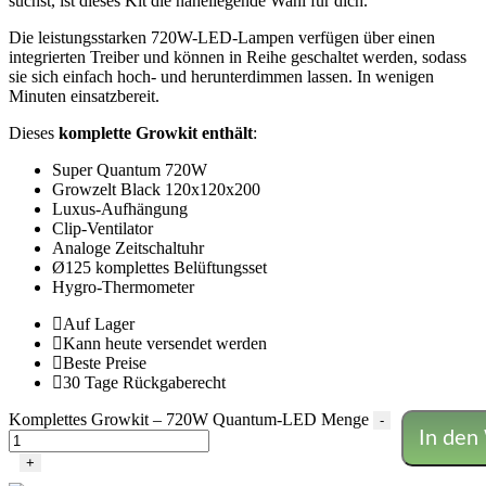
suchst, ist dieses Kit die naheliegende Wahl für dich.
Die leistungsstarken 720W-LED-Lampen verfügen über einen
integrierten Treiber und können in Reihe geschaltet werden, sodass
sie sich einfach hoch- und herunterdimmen lassen. In wenigen
Minuten einsatzbereit.
Dieses
komplette Growkit enthält
:
Super Quantum 720W
Growzelt Black 120x120x200
Luxus-Aufhängung
Clip-Ventilator
Analoge Zeitschaltuhr
Ø125 komplettes Belüftungsset
Hygro-Thermometer
Auf Lager
Kann heute versendet werden
Beste Preise
30 Tage Rückgaberecht
Komplettes Growkit – 720W Quantum-LED Menge
-
In den
+