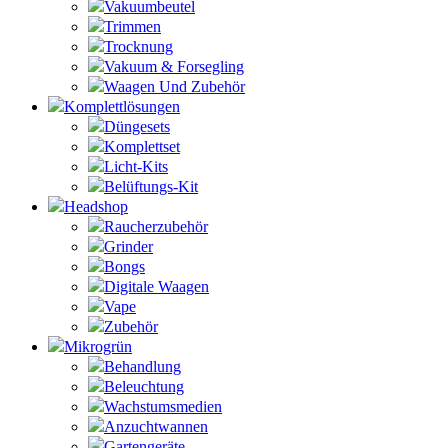
Vakuumbeutel
Trimmen
Trocknung
Vakuum & Forsegling
Waagen Und Zubehör
Komplettlösungen
Düngesets
Komplettset
Licht-Kits
Belüftungs-Kit
Headshop
Raucherzubehör
Grinder
Bongs
Digitale Waagen
Vape
Zubehör
Mikrogrün
Behandlung
Beleuchtung
Wachstumsmedien
Anzuchtwannen
Gartengeräte