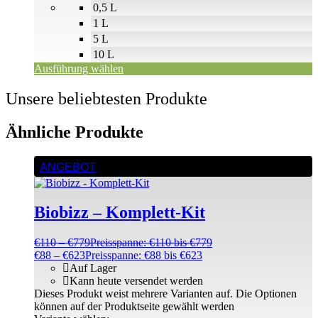
0,5 L
1 L
5 L
10 L
Ausführung wählen
Unsere beliebtesten Produkte
Ähnliche Produkte
ANGEBOT
Biobizz – Komplett-Kit
€
110
–
€
779
Preisspanne: €110 bis €779
€
88
–
€
623
Preisspanne: €88 bis €623
Auf Lager
Kann heute versendet werden
Dieses Produkt weist mehrere Varianten auf. Die Optionen
können auf der Produktseite gewählt werden