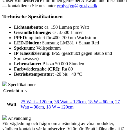
Unser Kundenservice hilft Ihnen gerne bei Auswahl und Installation
— kontaktieren Sie uns unter
grolysfyn@gro-lys.dk
.
Technische Spezifikationen
Lichtausbeute:
ca. 150 Lumen pro Watt
Gesamtlichtmenge:
ca. 3.600 Lumen
PPFD:
optimiert für 400–700 nm Wachstum
LED-Dioden:
Samsung LM281 + Sanan Red
Spektrum:
Vollspektrum
IP-Klassifizierung:
IP65 (geschützt gegen Staub und
Spritzwasser)
Lebensdauer:
Bis zu 50.000 Stunden
Farbwiedergabe (CRI):
Ra 80
Betriebstemperatur:
-20 bis +40 °C
Specifikationer
Gewicht
n. v.
25 Watt – 120cm
,
36 Watt – 120cm
,
18 W – 60cm
,
27
Watt
Watt – 90cm
,
18 W – 120cm
Användning
För vägledning och frågor om användning av våra produkter,
vänligen kontakta vår kundservice. Vi är här för att hjälpa dig att få