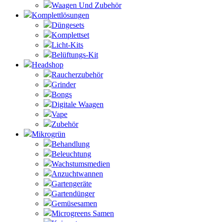
Waagen Und Zubehör
Komplettlösungen
Düngesets
Komplettset
Licht-Kits
Belüftungs-Kit
Headshop
Raucherzubehör
Grinder
Bongs
Digitale Waagen
Vape
Zubehör
Mikrogrün
Behandlung
Beleuchtung
Wachstumsmedien
Anzuchtwannen
Gartengeräte
Gartendünger
Gemüsesamen
Microgreens Samen