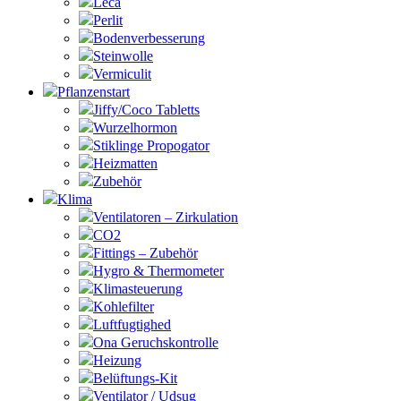
Leca
Perlit
Bodenverbesserung
Steinwolle
Vermiculit
Pflanzenstart
Jiffy/Coco Tabletts
Wurzelhormon
Stiklinge Propogator
Heizmatten
Zubehör
Klima
Ventilatoren – Zirkulation
CO2
Fittings – Zubehör
Hygro & Thermometer
Klimasteuerung
Kohlefilter
Luftfugtighed
Ona Geruchskontrolle
Heizung
Belüftungs-Kit
Ventilator / Udsug