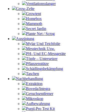
Ventilationsslanger
Grow-Zelte
Growtent
Homebox
Mammoth
Secret Jardin
Plante Net / Scrog
Ausrüstung
Mylar Und Teichfolie
Messtechnik Usw.
PH- Und EC-Messgeräte
Töpfe – Untersetzer
Pflanzenstütze
Schädlingsbekämpfung
Taschen
Nachbehandlung
Extraktion
Boveda/Integra
Geruchsentferner
Mikroskop
Aufbewahrung
Purpl-Pro Test Kit