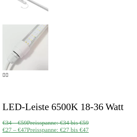
LED-Leiste 6500K 18-36 Watt
€
34
–
€
59
Preisspanne: €34 bis €59
€
27
–
€
47
Preisspanne: €27 bis €47