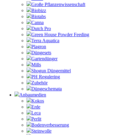
Große Pflanzenwissenschaft
Biobizz
Biotabs
Canna
Dutch Pro
Green House Powder Feeding
Terra Aquatica
Plagron
Düngesets
Gartendünger
Mills
Shogun Düngemittel
PH Regulering
Zubehör
Düngeschemata
Anbaumedien
Kokos
Erde
Leca
Perlit
Bodenverbesserung
Steinwolle