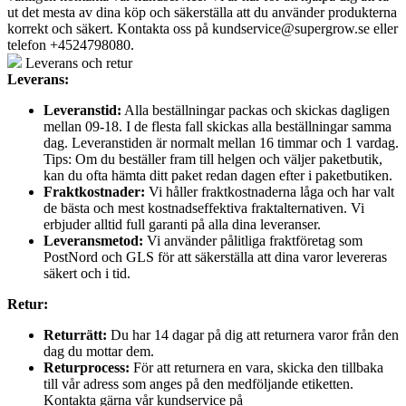
ut det mesta av dina köp och säkerställa att du använder produkterna
korrekt och säkert. Kontakta oss på
kundservice@supergrow.se
eller
telefon +4524798080.
Leverans och retur
Leverans:
Leveranstid:
Alla beställningar packas och skickas dagligen
mellan 09-18. I de flesta fall skickas alla beställningar samma
dag. Leveranstiden är normalt mellan 16 timmar och 1 vardag.
Tips: Om du beställer fram till helgen och väljer paketbutik,
kan du ofta hämta ditt paket redan dagen efter i paketbutiken.
Fraktkostnader:
Vi håller fraktkostnaderna låga och har valt
de bästa och mest kostnadseffektiva fraktalternativen. Vi
erbjuder alltid full garanti på alla dina leveranser.
Leveransmetod:
Vi använder pålitliga fraktföretag som
PostNord och GLS för att säkerställa att dina varor levereras
säkert och i tid.
Retur:
Returrätt:
Du har 14 dagar på dig att returnera varor från den
dag du mottar dem.
Returprocess:
För att returnera en vara, skicka den tillbaka
till vår adress som anges på den medföljande etiketten.
Kontakta gärna vår kundservice på