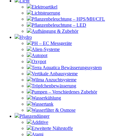
Licht
Elektroartikel
Lichtsteuerung
Pflanzenbeleuchtung – HPS/MH/CFL
Pflanzenbeleuchtung – LED
Aufhängung & Zubehör
Hydro
PH – EC Messgeräte
Alien-Systeme
Autopot
Oxypot
Terra Aquatica Bewässerungssystem
Vertikale Anbausysteme
Wilma Anzuchtsysteme
Tröpfchenbewässerung
Pumpen – Verschiedenes Zubehör
Wasserkühlung
Wassertank
Wasserfilter & Osmose
Pflanzendünger
Additive
Erweiterte Nährstoffe
Atami