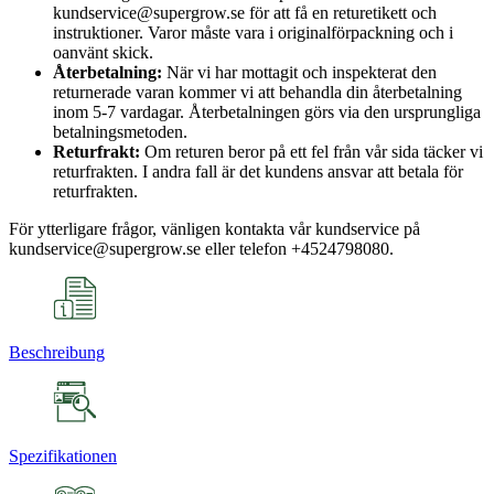
kundservice@supergrow.se för att få en returetikett och
instruktioner. Varor måste vara i originalförpackning och i
oanvänt skick.
Återbetalning:
När vi har mottagit och inspekterat den
returnerade varan kommer vi att behandla din återbetalning
inom 5-7 vardagar. Återbetalningen görs via den ursprungliga
betalningsmetoden.
Returfrakt:
Om returen beror på ett fel från vår sida täcker vi
returfrakten. I andra fall är det kundens ansvar att betala för
returfrakten.
För ytterligare frågor, vänligen kontakta vår kundservice på
kundservice@supergrow.se eller telefon +4524798080.
Beschreibung
Spezifikationen