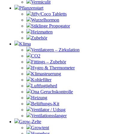
Vermiculit
Pflanzenstart
Jiffy/Coco Tabletts
Wurzelhormon
Stiklinge Propogator
Heizmatten
Zubehör
Klima
Ventilatoren – Zirkulation
CO2
Fittings – Zubehör
Hygro & Thermometer
Klimasteuerung
Kohlefilter
Luftfugtighed
Ona Geruchskontrolle
Heizung
Belüftungs-Kit
Ventilator / Udsug
Ventilationsslanger
Grow-Zelte
Growtent
Homebox