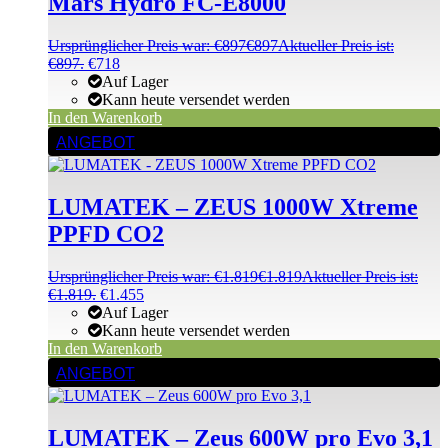
Mars Hydro FC-E8000
Ursprünglicher Preis war: €897
€
897
Aktueller Preis ist:
€897.
€
718
Auf Lager
Kann heute versendet werden
In den Warenkorb
ANGEBOT
LUMATEK – ZEUS 1000W Xtreme
PPFD CO2
Ursprünglicher Preis war: €1.819
€
1.819
Aktueller Preis ist:
€1.819.
€
1.455
Auf Lager
Kann heute versendet werden
In den Warenkorb
ANGEBOT
LUMATEK – Zeus 600W pro Evo 3,1