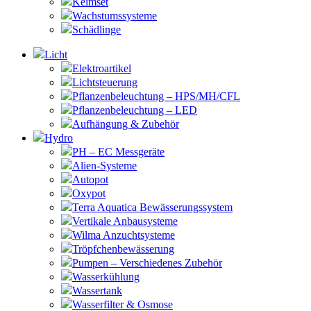
Keimset
Wachstumssysteme
Schädlinge
Licht
Elektroartikel
Lichtsteuerung
Pflanzenbeleuchtung – HPS/MH/CFL
Pflanzenbeleuchtung – LED
Aufhängung & Zubehör
Hydro
PH – EC Messgeräte
Alien-Systeme
Autopot
Oxypot
Terra Aquatica Bewässerungssystem
Vertikale Anbausysteme
Wilma Anzuchtsysteme
Tröpfchenbewässerung
Pumpen – Verschiedenes Zubehör
Wasserkühlung
Wassertank
Wasserfilter & Osmose