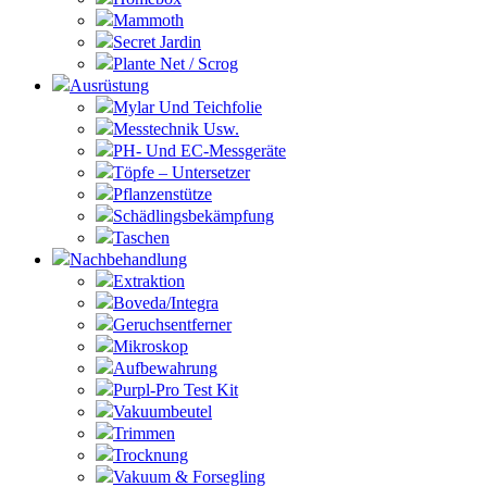
Mammoth
Secret Jardin
Plante Net / Scrog
Ausrüstung
Mylar Und Teichfolie
Messtechnik Usw.
PH- Und EC-Messgeräte
Töpfe – Untersetzer
Pflanzenstütze
Schädlingsbekämpfung
Taschen
Nachbehandlung
Extraktion
Boveda/Integra
Geruchsentferner
Mikroskop
Aufbewahrung
Purpl-Pro Test Kit
Vakuumbeutel
Trimmen
Trocknung
Vakuum & Forsegling