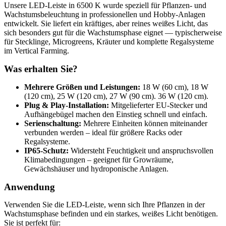
Unsere LED-Leiste in 6500 K wurde speziell für Pflanzen- und
Wachstumsbeleuchtung in professionellen und Hobby-Anlagen
entwickelt. Sie liefert ein kräftiges, aber reines weißes Licht, das
sich besonders gut für die Wachstumsphase eignet — typischerweise
für Stecklinge, Microgreens, Kräuter und komplette Regalsysteme
im Vertical Farming.
Was erhalten Sie?
Mehrere Größen und Leistungen:
18 W (60 cm), 18 W
(120 cm), 25 W (120 cm), 27 W (90 cm). 36 W (120 cm).
Plug & Play-Installation:
Mitgelieferter EU-Stecker und
Aufhängebügel machen den Einstieg schnell und einfach.
Serienschaltung:
Mehrere Einheiten können miteinander
verbunden werden – ideal für größere Racks oder
Regalsysteme.
IP65-Schutz:
Widersteht Feuchtigkeit und anspruchsvollen
Klimabedingungen – geeignet für Growräume,
Gewächshäuser und hydroponische Anlagen.
Anwendung
Verwenden Sie die LED-Leiste, wenn sich Ihre Pflanzen in der
Wachstumsphase befinden und ein starkes, weißes Licht benötigen.
Sie ist perfekt für: