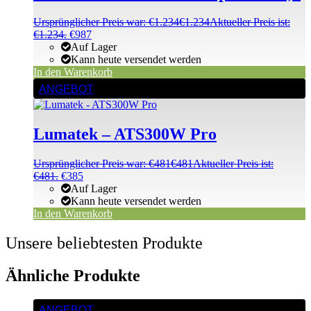
Ursprünglicher Preis war: €1.234
€
1.234
Aktueller Preis ist:
€1.234.
€
987
Auf Lager
Kann heute versendet werden
In den Warenkorb
ANGEBOT
Lumatek – ATS300W Pro
Ursprünglicher Preis war: €481
€
481
Aktueller Preis ist:
€481.
€
385
Auf Lager
Kann heute versendet werden
In den Warenkorb
Unsere beliebtesten Produkte
Ähnliche Produkte
ANGEBOT