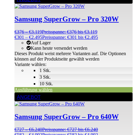
Samsung SuperGrow – Pro 320W
€
376
–
€
3.119
Preisspanne: €376 bis €3.119
€
301
–
€
2.495
Preisspanne: €301 bis €2.495
Auf Lager
Kann heute versendet werden
Dieses Produkt weist mehrere Varianten auf. Die Optionen
können auf der Produktseite gewählt werden
Variante wählen:
1 Stk.
3 Stk.
10 Stk.
Ausführung wählen
ANGEBOT
Samsung SuperGrow – Pro 640W
€
727
–
€
6.240
Preisspanne: €727 bis €6.240
€
582
–
€
4.992
Preisspanne: €582 bis €4.992