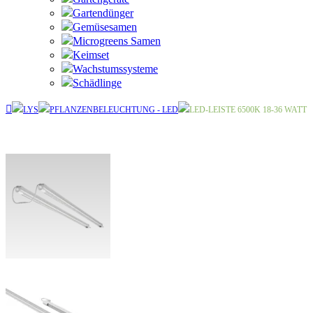
Gartendünger
Gemüsesamen
Microgreens Samen
Keimset
Wachstumssysteme
Schädlinge
LYS
PFLANZENBELEUCHTUNG - LED
LED-LEISTE 6500K 18-36 WATT