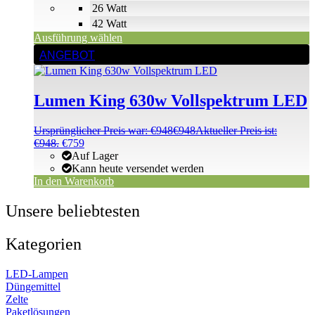
26 Watt
42 Watt
Ausführung wählen
ANGEBOT
Lumen King 630w Vollspektrum LED
Ursprünglicher Preis war: €948
€
948
Aktueller Preis ist:
€948.
€
759
Auf Lager
Kann heute versendet werden
In den Warenkorb
Unsere beliebtesten
Kategorien
LED-Lampen
Düngemittel
Zelte
Paketlösungen