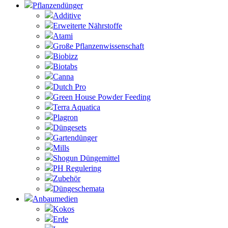
Pflanzendünger
Additive
Erweiterte Nährstoffe
Atami
Große Pflanzenwissenschaft
Biobizz
Biotabs
Canna
Dutch Pro
Green House Powder Feeding
Terra Aquatica
Plagron
Düngesets
Gartendünger
Mills
Shogun Düngemittel
PH Regulering
Zubehör
Düngeschemata
Anbaumedien
Kokos
Erde