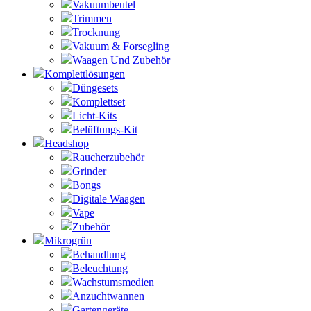
Vakuumbeutel
Trimmen
Trocknung
Vakuum & Forsegling
Waagen Und Zubehör
Komplettlösungen
Düngesets
Komplettset
Licht-Kits
Belüftungs-Kit
Headshop
Raucherzubehör
Grinder
Bongs
Digitale Waagen
Vape
Zubehör
Mikrogrün
Behandlung
Beleuchtung
Wachstumsmedien
Anzuchtwannen
Gartengeräte