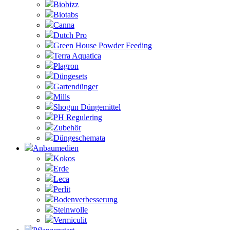
Biobizz
Biotabs
Canna
Dutch Pro
Green House Powder Feeding
Terra Aquatica
Plagron
Düngesets
Gartendünger
Mills
Shogun Düngemittel
PH Regulering
Zubehör
Düngeschemata
Anbaumedien
Kokos
Erde
Leca
Perlit
Bodenverbesserung
Steinwolle
Vermiculit