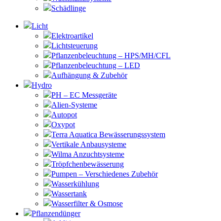
Schädlinge
Licht
Elektroartikel
Lichtsteuerung
Pflanzenbeleuchtung – HPS/MH/CFL
Pflanzenbeleuchtung – LED
Aufhängung & Zubehör
Hydro
PH – EC Messgeräte
Alien-Systeme
Autopot
Oxypot
Terra Aquatica Bewässerungssystem
Vertikale Anbausysteme
Wilma Anzuchtsysteme
Tröpfchenbewässerung
Pumpen – Verschiedenes Zubehör
Wasserkühlung
Wassertank
Wasserfilter & Osmose
Pflanzendünger