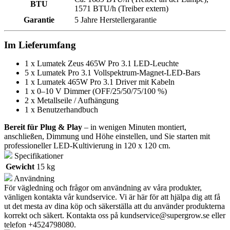
BTU
1571 BTU/h (Treiber extern)
Garantie
5 Jahre Herstellergarantie
Im Lieferumfang
1 x Lumatek Zeus 465W Pro 3.1 LED-Leuchte
5 x Lumatek Pro 3.1 Vollspektrum-Magnet-LED-Bars
1 x Lumatek 465W Pro 3.1 Driver mit Kabeln
1 x 0–10 V Dimmer (OFF/25/50/75/100 %)
2 x Metallseile / Aufhängung
1 x Benutzerhandbuch
Bereit für Plug & Play
– in wenigen Minuten montiert,
anschließen, Dimmung und Höhe einstellen, und Sie starten mit
professioneller LED-Kultivierung in 120 x 120 cm.
Specifikationer
Gewicht
15 kg
Användning
För vägledning och frågor om användning av våra produkter,
vänligen kontakta vår kundservice. Vi är här för att hjälpa dig att få
ut det mesta av dina köp och säkerställa att du använder produkterna
korrekt och säkert. Kontakta oss på
kundservice@supergrow.se
eller
telefon +4524798080.