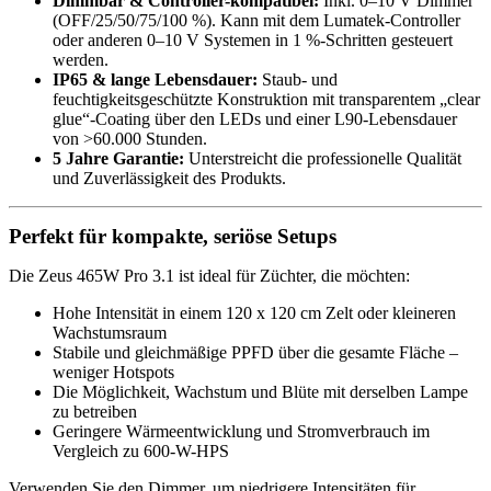
Dimmbar & Controller-kompatibel:
Inkl. 0–10 V Dimmer
(OFF/25/50/75/100 %). Kann mit dem Lumatek-Controller
oder anderen 0–10 V Systemen in 1 %-Schritten gesteuert
werden.
IP65 & lange Lebensdauer:
Staub- und
feuchtigkeitsgeschützte Konstruktion mit transparentem „clear
glue“-Coating über den LEDs und einer L90-Lebensdauer
von >60.000 Stunden.
5 Jahre Garantie:
Unterstreicht die professionelle Qualität
und Zuverlässigkeit des Produkts.
Perfekt für kompakte, seriöse Setups
Die Zeus 465W Pro 3.1 ist ideal für Züchter, die möchten:
Hohe Intensität in einem 120 x 120 cm Zelt oder kleineren
Wachstumsraum
Stabile und gleichmäßige PPFD über die gesamte Fläche –
weniger Hotspots
Die Möglichkeit, Wachstum und Blüte mit derselben Lampe
zu betreiben
Geringere Wärmeentwicklung und Stromverbrauch im
Vergleich zu 600-W-HPS
Verwenden Sie den Dimmer, um niedrigere Intensitäten für