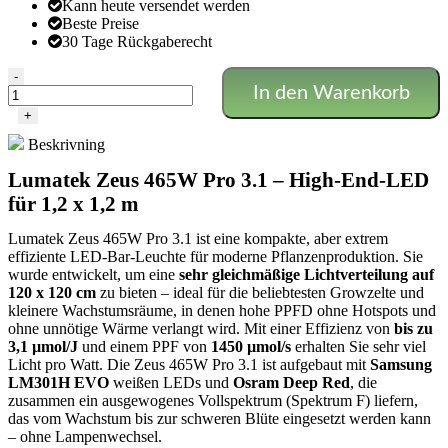
Kann heute versendet werden
Beste Preise
30 Tage Rückgaberecht
LUMATEK
-
In den Warenkorb
–
Zeus
+
465W
Beskrivning
Pro
3.1
Lumatek Zeus 465W Pro 3.1 – High-End-LED
Menge
für 1,2 x 1,2 m
Lumatek Zeus 465W Pro 3.1 ist eine kompakte, aber extrem
effiziente LED-Bar-Leuchte für moderne Pflanzenproduktion. Sie
wurde entwickelt, um eine
sehr gleichmäßige Lichtverteilung auf
120 x 120 cm
zu bieten – ideal für die beliebtesten Growzelte und
kleinere Wachstumsräume, in denen hohe PPFD ohne Hotspots und
ohne unnötige Wärme verlangt wird. Mit einer Effizienz von
bis zu
3,1 µmol/J
und einem PPF von
1450 µmol/s
erhalten Sie sehr viel
Licht pro Watt. Die Zeus 465W Pro 3.1 ist aufgebaut mit
Samsung
LM301H EVO
weißen LEDs und
Osram Deep Red
, die
zusammen ein ausgewogenes Vollspektrum (Spektrum F) liefern,
das vom Wachstum bis zur schweren Blüte eingesetzt werden kann
– ohne Lampenwechsel.