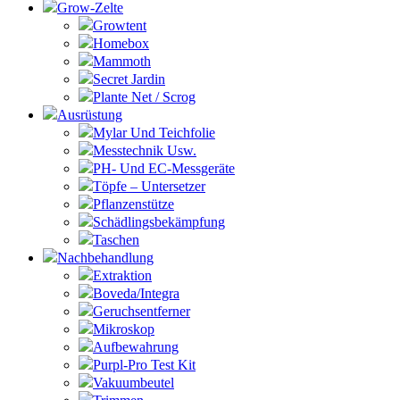
Grow-Zelte
Growtent
Homebox
Mammoth
Secret Jardin
Plante Net / Scrog
Ausrüstung
Mylar Und Teichfolie
Messtechnik Usw.
PH- Und EC-Messgeräte
Töpfe – Untersetzer
Pflanzenstütze
Schädlingsbekämpfung
Taschen
Nachbehandlung
Extraktion
Boveda/Integra
Geruchsentferner
Mikroskop
Aufbewahrung
Purpl-Pro Test Kit
Vakuumbeutel