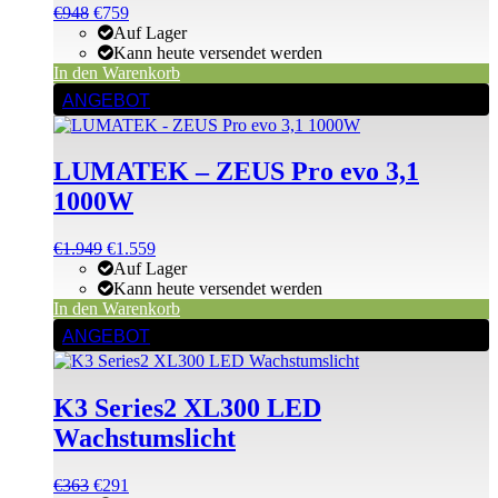
Ursprünglicher
Aktueller
€
948
€
759
Preis
Preis
Auf Lager
war:
ist:
Kann heute versendet werden
€948
€948.
In den Warenkorb
ANGEBOT
LUMATEK – ZEUS Pro evo 3,1
1000W
Ursprünglicher
Aktueller
€
1.949
€
1.559
Preis
Preis
Auf Lager
war:
ist:
Kann heute versendet werden
€1.949
€1.949.
In den Warenkorb
ANGEBOT
K3 Series2 XL300 LED
Wachstumslicht
Ursprünglicher
Aktueller
€
363
€
291