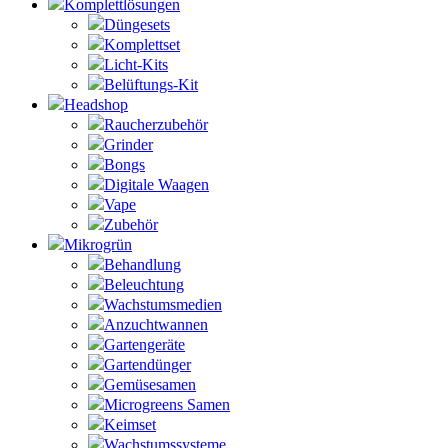
Komplettlösungen
Düngesets
Komplettset
Licht-Kits
Belüftungs-Kit
Headshop
Raucherzubehör
Grinder
Bongs
Digitale Waagen
Vape
Zubehör
Mikrogrün
Behandlung
Beleuchtung
Wachstumsmedien
Anzuchtwannen
Gartengeräte
Gartendünger
Gemüsesamen
Microgreens Samen
Keimset
Wachstumssysteme