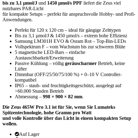
bis zu 3,1 µmol/J
und
1450 µmol/s PPF
liefert die Zeus viel
nutzbares PAR-Licht
für kompakte Setups – perfekt für anspruchsvolle Hobby- und Profi-
Anwendungen.
Perfekt für 120 x 120 cm – ideal für gängige Zelttypen
Bis zu 3,1 µmol/J & 1450 µmol/s – extrem hohe Effizienz
Samsung LM301H EVO & Osram Rot – Top-Bin-LEDs
Vollspektrum F – vom Wachstum bis zur schweren Blüte
5 magnetische LED-Bars – einfache
Austauschbarkeit/Erweiterung
Passive Kühlung – völlig
geräuscharmer
Betrieb, keine
Lüfter
Dimmbar (OFF/25/50/75/100 %) + 0–10 V Controller-
kompatibel
IP65 – staub- und feuchtigkeitsgeschützt, ausgelegt auf
>60.000 Stunden Betrieb
Abmessung –
998 × 900 × 82 mm
.
Die Zeus 465W Pro 3.1 ist für Sie, wenn Sie Lumateks
Spitzentechnologie, hohe Gramm pro Watt
und volle Kontrolle über das Licht in einem kompakten Setup
wollen.
Auf Lager