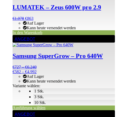
LUMATEK – Zeus 600W pro 2.9
Ursprünglicher
Aktueller
€
1.078
€
863
Preis
Preis
Auf Lager
war:
ist:
Kann heute versendet werden
€1.196
€1.078.
In den Warenkorb
Dieses
ANGEBOT
Produkt
weist
mehrere
Samsung SuperGrow – Pro 640W
Varianten
auf.
Die
Preisspanne:
€
727
–
€
6.240
Optionen
€727
Preisspanne:
€
582
–
€
4.992
können
bis
€582
Auf Lager
auf
€6.240
bis
Kann heute versendet werden
der
€4.992
Variante wählen:
Produktseite
1 Stk.
gewählt
3 Stk.
werden
10 Stk.
Ausführung wählen
ANGEBOT