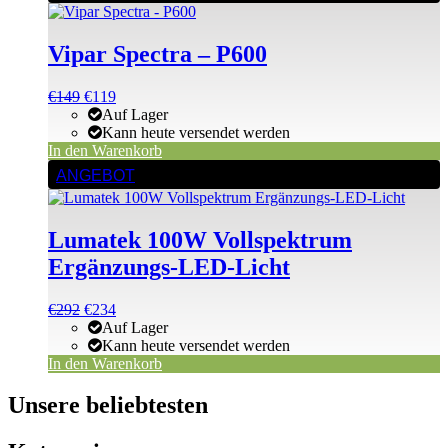
Vipar Spectra – P600
Ursprünglicher
Aktueller
€
149
€
119
Preis
Preis
Auf Lager
war:
ist:
Kann heute versendet werden
€149
€149.
In den Warenkorb
ANGEBOT
Lumatek 100W Vollspektrum
Ergänzungs-LED-Licht
Ursprünglicher
Aktueller
€
292
€
234
Preis
Preis
Auf Lager
war:
ist:
Kann heute versendet werden
€292
€292.
In den Warenkorb
Unsere beliebtesten