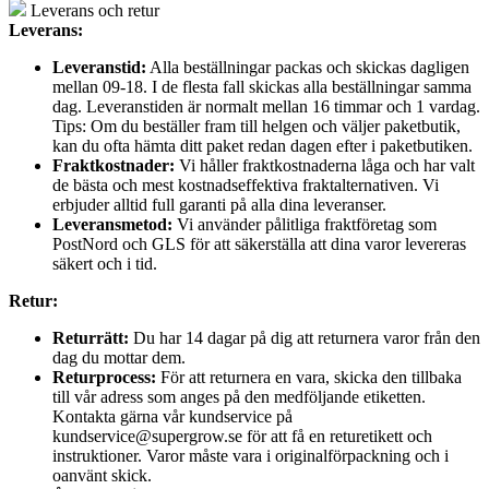
Leverans och retur
Leverans:
Leveranstid:
Alla beställningar packas och skickas dagligen
mellan 09-18. I de flesta fall skickas alla beställningar samma
dag. Leveranstiden är normalt mellan 16 timmar och 1 vardag.
Tips: Om du beställer fram till helgen och väljer paketbutik,
kan du ofta hämta ditt paket redan dagen efter i paketbutiken.
Fraktkostnader:
Vi håller fraktkostnaderna låga och har valt
de bästa och mest kostnadseffektiva fraktalternativen. Vi
erbjuder alltid full garanti på alla dina leveranser.
Leveransmetod:
Vi använder pålitliga fraktföretag som
PostNord och GLS för att säkerställa att dina varor levereras
säkert och i tid.
Retur:
Returrätt:
Du har 14 dagar på dig att returnera varor från den
dag du mottar dem.
Returprocess:
För att returnera en vara, skicka den tillbaka
till vår adress som anges på den medföljande etiketten.
Kontakta gärna vår kundservice på
kundservice@supergrow.se för att få en returetikett och
instruktioner. Varor måste vara i originalförpackning och i
oanvänt skick.