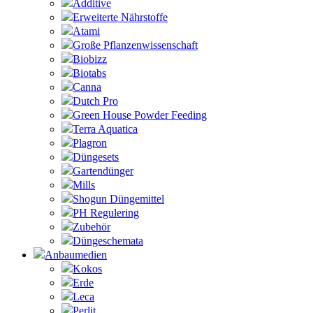
Additive
Erweiterte Nährstoffe
Atami
Große Pflanzenwissenschaft
Biobizz
Biotabs
Canna
Dutch Pro
Green House Powder Feeding
Terra Aquatica
Plagron
Düngesets
Gartendünger
Mills
Shogun Düngemittel
PH Regulering
Zubehör
Düngeschemata
Anbaumedien
Kokos
Erde
Leca
Perlit