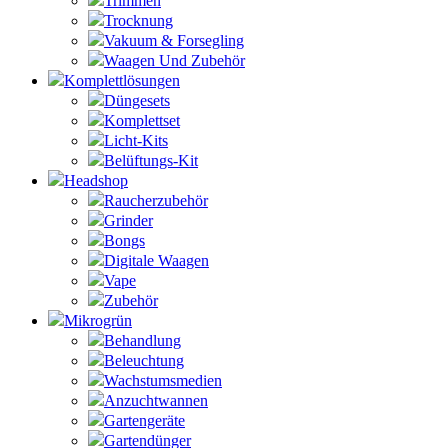
Trimmen
Trocknung
Vakuum & Forsegling
Waagen Und Zubehör
Komplettlösungen
Düngesets
Komplettset
Licht-Kits
Belüftungs-Kit
Headshop
Raucherzubehör
Grinder
Bongs
Digitale Waagen
Vape
Zubehör
Mikrogrün
Behandlung
Beleuchtung
Wachstumsmedien
Anzuchtwannen
Gartengeräte
Gartendünger