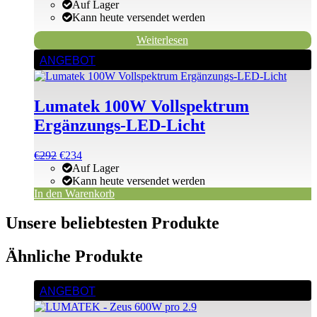
Preis
Preis
Auf Lager
war:
ist:
Kann heute versendet werden
€688
€363.
Weiterlesen
ANGEBOT
Lumatek 100W Vollspektrum
Ergänzungs-LED-Licht
Ursprünglicher
Aktueller
€
292
€
234
Preis
Preis
Auf Lager
war:
ist:
Kann heute versendet werden
€292
€292.
In den Warenkorb
Unsere beliebtesten Produkte
Ähnliche Produkte
ANGEBOT