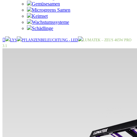
Gemüsesamen
Microgreens Samen
Keimset
Wachstumssysteme
Schädlinge
LYS
PFLANZENBELEUCHTUNG - LED
LUMATEK – ZEUS 465W PRO
3.1