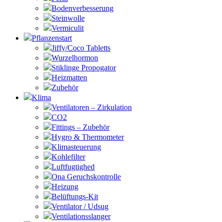
Bodenverbesserung
Steinwolle
Vermiculit
Pflanzenstart
Jiffy/Coco Tabletts
Wurzelhormon
Stiklinge Propogator
Heizmatten
Zubehör
Klima
Ventilatoren – Zirkulation
CO2
Fittings – Zubehör
Hygro & Thermometer
Klimasteuerung
Kohlefilter
Luftfugtighed
Ona Geruchskontrolle
Heizung
Belüftungs-Kit
Ventilator / Udsug
Ventilationsslanger