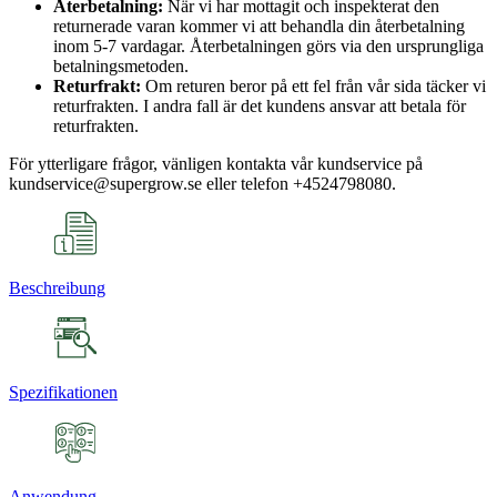
Återbetalning:
När vi har mottagit och inspekterat den
returnerade varan kommer vi att behandla din återbetalning
inom 5-7 vardagar. Återbetalningen görs via den ursprungliga
betalningsmetoden.
Returfrakt:
Om returen beror på ett fel från vår sida täcker vi
returfrakten. I andra fall är det kundens ansvar att betala för
returfrakten.
För ytterligare frågor, vänligen kontakta vår kundservice på
kundservice@supergrow.se eller telefon +4524798080.
Beschreibung
Spezifikationen
Anwendung