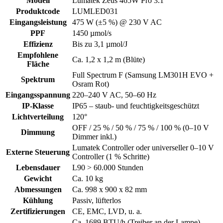
Modell
Lumatek Zeus 465W Pro 3.1
Produktcode
LUMLED031
Eingangsleistung
475 W (±5 %) @ 230 V AC
PPF
1450 µmol/s
Effizienz
Bis zu 3,1 µmol/J
Empfohlene
Ca. 1,2 x 1,2 m (Blüte)
Fläche
Full Spectrum F (Samsung LM301H EVO +
Spektrum
Osram Rot)
Eingangsspannung
220–240 V AC, 50–60 Hz
IP-Klasse
IP65 – staub- und feuchtigkeitsgeschützt
Lichtverteilung
120°
OFF / 25 % / 50 % / 75 % / 100 % (0–10 V
Dimmung
Dimmer inkl.)
Lumatek Controller oder universeller 0–10 V
Externe Steuerung
Controller (1 % Schritte)
Lebensdauer
L90 > 60.000 Stunden
Gewicht
Ca. 10 kg
Abmessungen
Ca. 998 x 900 x 82 mm
Kühlung
Passiv, lüfterlos
Zertifizierungen
CE, EMC, LVD, u. a.
Ca. 1689 BTU/h (Treiber an der Lampe),