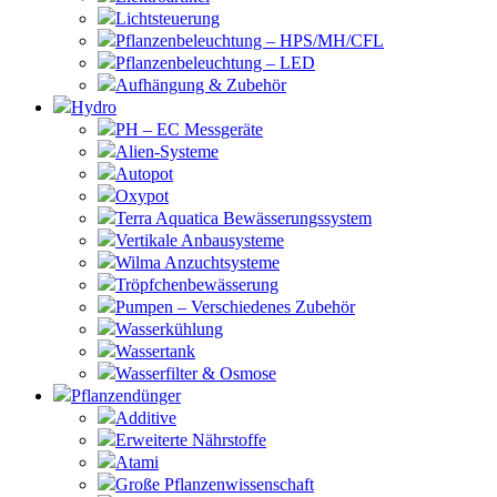
Lichtsteuerung
Pflanzenbeleuchtung – HPS/MH/CFL
Pflanzenbeleuchtung – LED
Aufhängung & Zubehör
Hydro
PH – EC Messgeräte
Alien-Systeme
Autopot
Oxypot
Terra Aquatica Bewässerungssystem
Vertikale Anbausysteme
Wilma Anzuchtsysteme
Tröpfchenbewässerung
Pumpen – Verschiedenes Zubehör
Wasserkühlung
Wassertank
Wasserfilter & Osmose
Pflanzendünger
Additive
Erweiterte Nährstoffe
Atami
Große Pflanzenwissenschaft