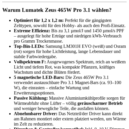
Warum Lumatek Zeus 465W Pro 3.1 wählen?
Optimiert für 1,2 x 1,2 m:
Perfekt für die gängigsten
Zelttypen, sowohl für den Hobby- als auch den Profi-Einsatz.
Extreme Effizienz:
Bis zu 3,1 µmol/J und 1450 µmol/s PPF
– ausgelegt für hohe Erträge und niedrigen kWh-Verbrauch
pro Gramm Trockenmasse.
Top-Bin-LEDs:
Samsung LM301H EVO (weiß) und Osram
(rot) sorgen für hohe Lichtleistung, lange Lebensdauer und
stabile Farbwiedergabe.
Vollspektrum F:
Ausgewogenes Spektrum, reich an weißem
Licht und tiefem Rot, was kompakte Pflanzen, kräftiges
Wachstum und dichte Blüten fördert.
5 magnetische LED-Bars:
Die Zeus 465W Pro 3.1
verwendet austauschbare Pro 3.1 Magnet-Bars (ca. 93–100
W), die einrasten – einfache Wartung und
Erweiterungsoptionen.
Passive Kühlung:
Massive Aluminiumkühlprofile sorgen für
Wärmeabfuhr ohne Lüfter – völlig
geräuscharmer Betrieb
und weniger bewegliche Teile, die ausfallen können.
Abnehmbarer Driver:
Das Netzteil/der Driver kann direkt
am Rahmen montiert oder extern platziert werden, um Wärme
im Zelt zu reduzieren.