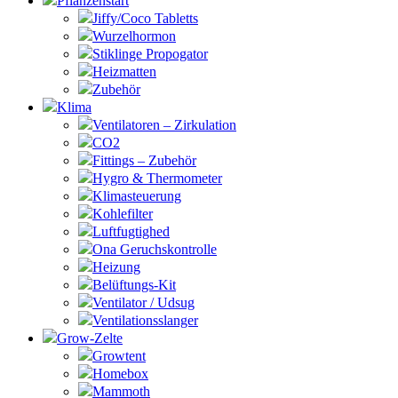
Pflanzenstart
Jiffy/Coco Tabletts
Wurzelhormon
Stiklinge Propogator
Heizmatten
Zubehör
Klima
Ventilatoren – Zirkulation
CO2
Fittings – Zubehör
Hygro & Thermometer
Klimasteuerung
Kohlefilter
Luftfugtighed
Ona Geruchskontrolle
Heizung
Belüftungs-Kit
Ventilator / Udsug
Ventilationsslanger
Grow-Zelte
Growtent
Homebox
Mammoth