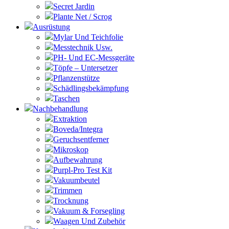
Secret Jardin
Plante Net / Scrog
Ausrüstung
Mylar Und Teichfolie
Messtechnik Usw.
PH- Und EC-Messgeräte
Töpfe – Untersetzer
Pflanzenstütze
Schädlingsbekämpfung
Taschen
Nachbehandlung
Extraktion
Boveda/Integra
Geruchsentferner
Mikroskop
Aufbewahrung
Purpl-Pro Test Kit
Vakuumbeutel
Trimmen
Trocknung
Vakuum & Forsegling
Waagen Und Zubehör