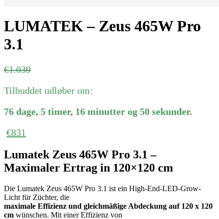
LUMATEK – Zeus 465W Pro
3.1
Ursprünglicher
Aktueller
€
1.039
Preis
Preis
Tilbuddet udløber om:
war:
ist:
€1.039
€1.039.
76
dage
,
5
timer
,
16
minutter
og
50
sekunder
.
€
831
Lumatek Zeus 465W Pro 3.1 –
Maximaler Ertrag in 120×120 cm
Die Lumatek Zeus 465W Pro 3.1 ist ein High-End-LED-Grow-
Licht für Züchter, die
maximale Effizienz und gleichmäßige Abdeckung auf 120 x 120
cm
wünschen. Mit einer Effizienz von