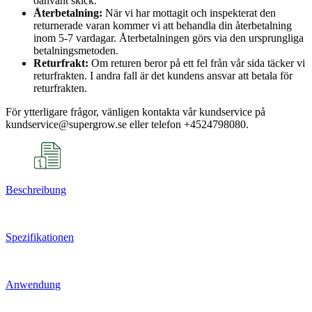
oanvänt skick.
Återbetalning:
När vi har mottagit och inspekterat den
returnerade varan kommer vi att behandla din återbetalning
inom 5-7 vardagar. Återbetalningen görs via den ursprungliga
betalningsmetoden.
Returfrakt:
Om returen beror på ett fel från vår sida täcker vi
returfrakten. I andra fall är det kundens ansvar att betala för
returfrakten.
För ytterligare frågor, vänligen kontakta vår kundservice på
kundservice@supergrow.se eller telefon +4524798080.
Beschreibung
Spezifikationen
Anwendung