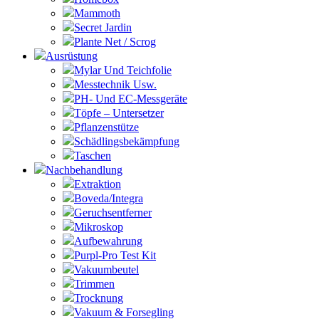
Mammoth
Secret Jardin
Plante Net / Scrog
Ausrüstung
Mylar Und Teichfolie
Messtechnik Usw.
PH- Und EC-Messgeräte
Töpfe – Untersetzer
Pflanzenstütze
Schädlingsbekämpfung
Taschen
Nachbehandlung
Extraktion
Boveda/Integra
Geruchsentferner
Mikroskop
Aufbewahrung
Purpl-Pro Test Kit
Vakuumbeutel
Trimmen
Trocknung
Vakuum & Forsegling