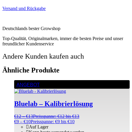
Versand und Rückgabe
Deutschlands bester Growshop
Top-Qualität, Originalmarken, immer die besten Preise und unser
freundlicher Kundenservice
Andere Kunden kaufen auch
Ähnliche Produkte
ANGEBOT
Bluelab – Kalibrierlösung
€
12
–
€
13
Preisspanne: €12 bis €13
€
9
–
€
10
Preisspanne: €9 bis €10
Auf Lager