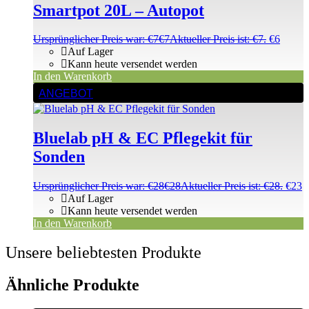
Smartpot 20L – Autopot
Ursprünglicher Preis war: €7
€
7
Aktueller Preis ist: €7.
€
6
Auf Lager
Kann heute versendet werden
In den Warenkorb
ANGEBOT
Bluelab pH & EC Pflegekit für
Sonden
Ursprünglicher Preis war: €28
€
28
Aktueller Preis ist: €28.
€
23
Auf Lager
Kann heute versendet werden
In den Warenkorb
Unsere beliebtesten Produkte
Ähnliche Produkte