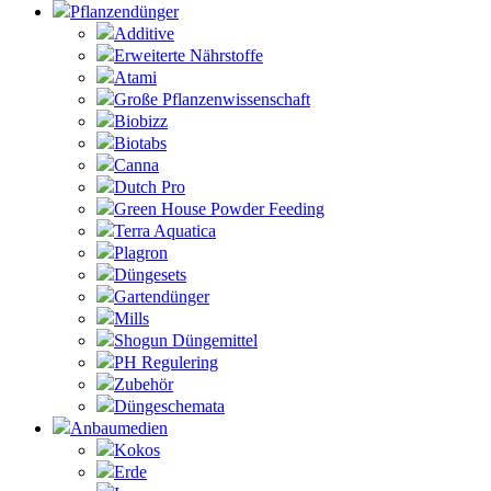
Pflanzendünger
Additive
Erweiterte Nährstoffe
Atami
Große Pflanzenwissenschaft
Biobizz
Biotabs
Canna
Dutch Pro
Green House Powder Feeding
Terra Aquatica
Plagron
Düngesets
Gartendünger
Mills
Shogun Düngemittel
PH Regulering
Zubehör
Düngeschemata
Anbaumedien
Kokos
Erde