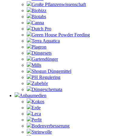
Große Pflanzenwissenschaft
Biobizz
Biotabs
Canna
Dutch Pro
Green House Powder Feeding
Terra Aquatica
Plagron
Düngesets
Gartendünger
Mills
Shogun Düngemittel
PH Regulering
Zubehör
Düngeschemata
Anbaumedien
Kokos
Erde
Leca
Perlit
Bodenverbesserung
Steinwolle