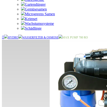
Gartendünger
Gemüsesamen
Microgreens Samen
Keimset
Wachstumssysteme
Schädlinge
HYDRO
WASSERFILTER & OSMOSE
MAX PUMP 700 RO