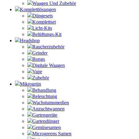
Waagen Und Zubehör
Komplettlösungen
Düngesets
Komplettset
Licht-Kits
Belüftungs-Kit
Headshop
Raucherzubehör
Grinder
Bongs
Digitale Waagen
Vape
Zubehör
Mikrogrün
Behandlung
Beleuchtung
Wachstumsmedien
Anzuchtwannen
Gartengeräte
Gartendünger
Gemüsesamen
Microgreens Samen