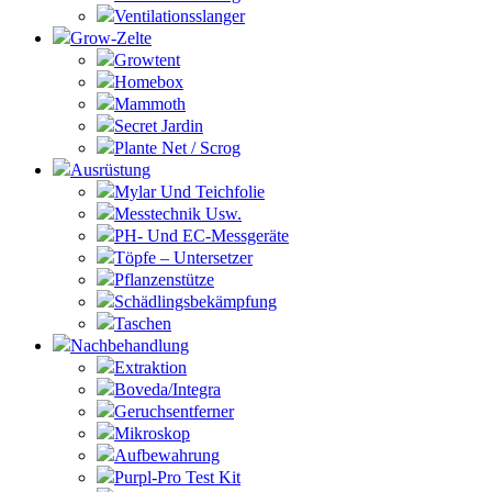
Ventilationsslanger
Grow-Zelte
Growtent
Homebox
Mammoth
Secret Jardin
Plante Net / Scrog
Ausrüstung
Mylar Und Teichfolie
Messtechnik Usw.
PH- Und EC-Messgeräte
Töpfe – Untersetzer
Pflanzenstütze
Schädlingsbekämpfung
Taschen
Nachbehandlung
Extraktion
Boveda/Integra
Geruchsentferner
Mikroskop
Aufbewahrung
Purpl-Pro Test Kit