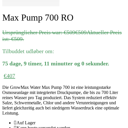
Max Pump 700 RO
Ursprünglicher Preis war: €509
€
509
Aktueller Preis
ist: €509.
Tilbuddet udløber om:
75
dage
,
9
timer
,
11
minutter
og
0
sekunder
.
€
407
Die GrowMax Water Max Pump 700 ist eine leistungsstarke
Osmoseanlage mit integrierter Druckpumpe, die bis zu 700 Liter
reines Wasser pro Tag produziert. Das System reduziert effektiv
Salze, Schwermetalle, Chlor und andere Verunreinigungen und
liefert gleichzeitig auch bei niedrigem Wasserdruck eine optimale
Leistung.
Auf Lager
Kann heute versendet werden