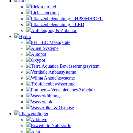
Licht
Elektroartikel
Lichtsteuerung
Pflanzenbeleuchtung – HPS/MH/CFL
Pflanzenbeleuchtung – LED
Aufhängung & Zubehör
Hydro
PH – EC Messgeräte
Alien-Systeme
Autopot
Oxypot
Terra Aquatica Bewässerungssystem
Vertikale Anbausysteme
Wilma Anzuchtsysteme
Tröpfchenbewässerung
Pumpen – Verschiedenes Zubehör
Wasserkühlung
Wassertank
Wasserfilter & Osmose
Pflanzendünger
Additive
Erweiterte Nährstoffe
Atami