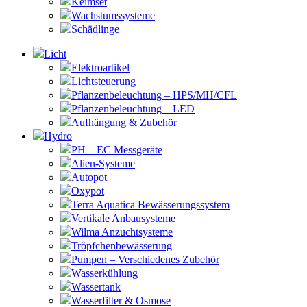
Keimset
Wachstumssysteme
Schädlinge
Licht
Elektroartikel
Lichtsteuerung
Pflanzenbeleuchtung – HPS/MH/CFL
Pflanzenbeleuchtung – LED
Aufhängung & Zubehör
Hydro
PH – EC Messgeräte
Alien-Systeme
Autopot
Oxypot
Terra Aquatica Bewässerungssystem
Vertikale Anbausysteme
Wilma Anzuchtsysteme
Tröpfchenbewässerung
Pumpen – Verschiedenes Zubehör
Wasserkühlung
Wassertank
Wasserfilter & Osmose