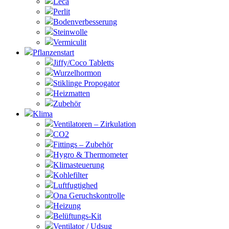
Leca
Perlit
Bodenverbesserung
Steinwolle
Vermiculit
Pflanzenstart
Jiffy/Coco Tabletts
Wurzelhormon
Stiklinge Propogator
Heizmatten
Zubehör
Klima
Ventilatoren – Zirkulation
CO2
Fittings – Zubehör
Hygro & Thermometer
Klimasteuerung
Kohlefilter
Luftfugtighed
Ona Geruchskontrolle
Heizung
Belüftungs-Kit
Ventilator / Udsug