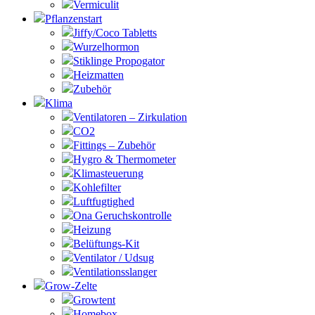
Vermiculit
Pflanzenstart
Jiffy/Coco Tabletts
Wurzelhormon
Stiklinge Propogator
Heizmatten
Zubehör
Klima
Ventilatoren – Zirkulation
CO2
Fittings – Zubehör
Hygro & Thermometer
Klimasteuerung
Kohlefilter
Luftfugtighed
Ona Geruchskontrolle
Heizung
Belüftungs-Kit
Ventilator / Udsug
Ventilationsslanger
Grow-Zelte
Growtent
Homebox