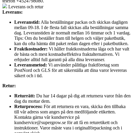
telefon +4524798080.
Leverans och retur
Leverans:
Leveranstid:
Alla beställningar packas och skickas dagligen
mellan 09-18. I de flesta fall skickas alla beställningar samma
dag. Leveranstiden är normalt mellan 16 timmar och 1 vardag.
Tips: Om du beställer fram till helgen och väljer paketbutik,
kan du ofta hämta ditt paket redan dagen efter i paketbutiken.
Fraktkostnader:
Vi håller fraktkostnaderna låga och har valt
de bästa och mest kostnadseffektiva fraktalternativen. Vi
erbjuder alltid full garanti på alla dina leveranser.
Leveransmetod:
Vi använder pålitliga fraktföretag som
PostNord och GLS för att säkerställa att dina varor levereras
säkert och i tid.
Retur:
Returrätt:
Du har 14 dagar på dig att returnera varor från den
dag du mottar dem.
Returprocess:
För att returnera en vara, skicka den tillbaka
till vår adress som anges på den medföljande etiketten.
Kontakta gärna vår kundservice på
kundservice@supergrow.se för att få en returetikett och
instruktioner. Varor måste vara i originalförpackning och i