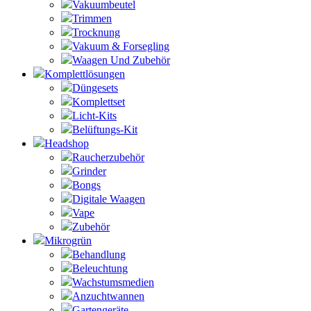
Vakuumbeutel
Trimmen
Trocknung
Vakuum & Forsegling
Waagen Und Zubehör
Komplettlösungen
Düngesets
Komplettset
Licht-Kits
Belüftungs-Kit
Headshop
Raucherzubehör
Grinder
Bongs
Digitale Waagen
Vape
Zubehör
Mikrogrün
Behandlung
Beleuchtung
Wachstumsmedien
Anzuchtwannen
Gartengeräte