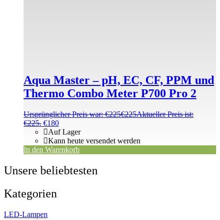
Aqua Master – pH, EC, CF, PPM und
Thermo Combo Meter P700 Pro 2
Ursprünglicher Preis war: €225
€
225
Aktueller Preis ist:
€225.
€
180
Auf Lager
Kann heute versendet werden
In den Warenkorb
Unsere beliebtesten
Kategorien
LED-Lampen