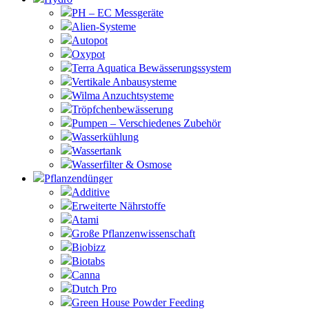
PH – EC Messgeräte
Alien-Systeme
Autopot
Oxypot
Terra Aquatica Bewässerungssystem
Vertikale Anbausysteme
Wilma Anzuchtsysteme
Tröpfchenbewässerung
Pumpen – Verschiedenes Zubehör
Wasserkühlung
Wassertank
Wasserfilter & Osmose
Pflanzendünger
Additive
Erweiterte Nährstoffe
Atami
Große Pflanzenwissenschaft
Biobizz
Biotabs
Canna
Dutch Pro
Green House Powder Feeding