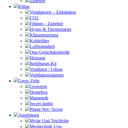
Zubehör
Klima
Ventilatoren – Zirkulation
CO2
Fittings – Zubehör
Hygro & Thermometer
Klimasteuerung
Kohlefilter
Luftfugtighed
Ona Geruchskontrolle
Heizung
Belüftungs-Kit
Ventilator / Udsug
Ventilationsslanger
Grow-Zelte
Growtent
Homebox
Mammoth
Secret Jardin
Plante Net / Scrog
Ausrüstung
Mylar Und Teichfolie
Messtechnik Usw.