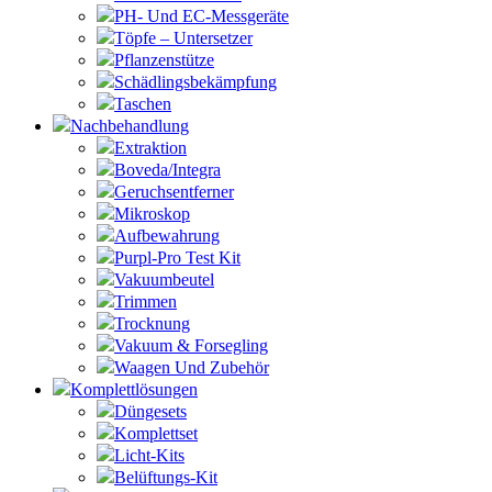
PH- Und EC-Messgeräte
Töpfe – Untersetzer
Pflanzenstütze
Schädlingsbekämpfung
Taschen
Nachbehandlung
Extraktion
Boveda/Integra
Geruchsentferner
Mikroskop
Aufbewahrung
Purpl-Pro Test Kit
Vakuumbeutel
Trimmen
Trocknung
Vakuum & Forsegling
Waagen Und Zubehör
Komplettlösungen
Düngesets
Komplettset
Licht-Kits
Belüftungs-Kit