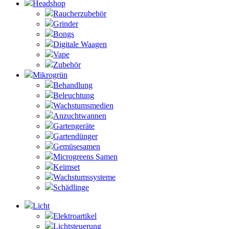
Headshop
Raucherzubehör
Grinder
Bongs
Digitale Waagen
Vape
Zubehör
Mikrogrün
Behandlung
Beleuchtung
Wachstumsmedien
Anzuchtwannen
Gartengeräte
Gartendünger
Gemüsesamen
Microgreens Samen
Keimset
Wachstumssysteme
Schädlinge
Licht
Elektroartikel
Lichtsteuerung