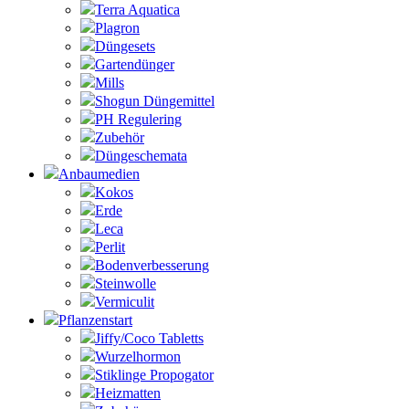
Terra Aquatica
Plagron
Düngesets
Gartendünger
Mills
Shogun Düngemittel
PH Regulering
Zubehör
Düngeschemata
Anbaumedien
Kokos
Erde
Leca
Perlit
Bodenverbesserung
Steinwolle
Vermiculit
Pflanzenstart
Jiffy/Coco Tabletts
Wurzelhormon
Stiklinge Propogator
Heizmatten