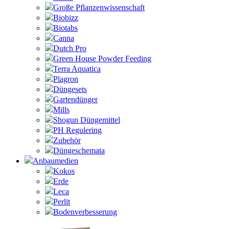
Große Pflanzenwissenschaft
Biobizz
Biotabs
Canna
Dutch Pro
Green House Powder Feeding
Terra Aquatica
Plagron
Düngesets
Gartendünger
Mills
Shogun Düngemittel
PH Regulering
Zubehör
Düngeschemata
Anbaumedien
Kokos
Erde
Leca
Perlit
Bodenverbesserung