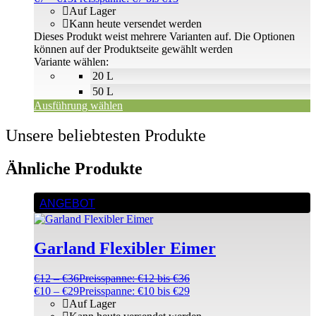
Auf Lager
Kann heute versendet werden
Dieses Produkt weist mehrere Varianten auf. Die Optionen
können auf der Produktseite gewählt werden
Variante wählen:
20 L
50 L
Ausführung wählen
Unsere beliebtesten Produkte
Ähnliche Produkte
ANGEBOT
Garland Flexibler Eimer
€
12
–
€
36
Preisspanne: €12 bis €36
€
10
–
€
29
Preisspanne: €10 bis €29
Auf Lager