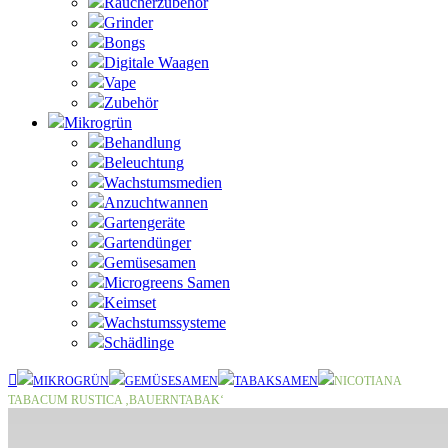
Raucherzubehör
Grinder
Bongs
Digitale Waagen
Vape
Zubehör
Mikrogrün
Behandlung
Beleuchtung
Wachstumsmedien
Anzuchtwannen
Gartengeräte
Gartendünger
Gemüsesamen
Microgreens Samen
Keimset
Wachstumssysteme
Schädlinge
MIKROGRÜN
GEMÜSESAMEN
TABAKSAMEN
NICOTIANA
TABACUM RUSTICA ‚BAUERNTABAK‘