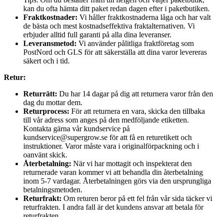
kan du ofta hämta ditt paket redan dagen efter i paketbutiken.
Fraktkostnader:
Vi håller fraktkostnaderna låga och har valt
de bästa och mest kostnadseffektiva fraktalternativen. Vi
erbjuder alltid full garanti på alla dina leveranser.
Leveransmetod:
Vi använder pålitliga fraktföretag som
PostNord och GLS för att säkerställa att dina varor levereras
säkert och i tid.
Retur:
Returrätt:
Du har 14 dagar på dig att returnera varor från den
dag du mottar dem.
Returprocess:
För att returnera en vara, skicka den tillbaka
till vår adress som anges på den medföljande etiketten.
Kontakta gärna vår kundservice på
kundservice@supergrow.se för att få en returetikett och
instruktioner. Varor måste vara i originalförpackning och i
oanvänt skick.
Återbetalning:
När vi har mottagit och inspekterat den
returnerade varan kommer vi att behandla din återbetalning
inom 5-7 vardagar. Återbetalningen görs via den ursprungliga
betalningsmetoden.
Returfrakt:
Om returen beror på ett fel från vår sida täcker vi
returfrakten. I andra fall är det kundens ansvar att betala för
returfrakten.