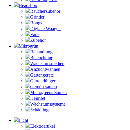
Headshop
Raucherzubehör
Grinder
Bongs
Digitale Waagen
Vape
Zubehör
Mikrogrün
Behandlung
Beleuchtung
Wachstumsmedien
Anzuchtwannen
Gartengeräte
Gartendünger
Gemüsesamen
Microgreens Samen
Keimset
Wachstumssysteme
Schädlinge
Licht
Elektroartikel