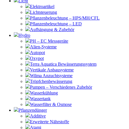
Licht
Elektroartikel
Lichtsteuerung
Pflanzenbeleuchtung – HPS/MH/CFL
Pflanzenbeleuchtung – LED
Aufhängung & Zubehör
Hydro
PH – EC Messgeräte
Alien-Systeme
Autopot
Oxypot
Terra Aquatica Bewässerungssystem
Vertikale Anbausysteme
Wilma Anzuchtsysteme
Tröpfchenbewässerung
Pumpen – Verschiedenes Zubehör
Wasserkühlung
Wassertank
Wasserfilter & Osmose
Pflanzendünger
Additive
Erweiterte Nährstoffe
Atami