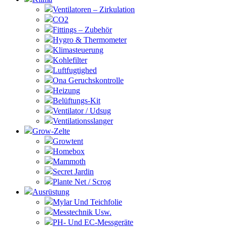
Ventilatoren – Zirkulation
CO2
Fittings – Zubehör
Hygro & Thermometer
Klimasteuerung
Kohlefilter
Luftfugtighed
Ona Geruchskontrolle
Heizung
Belüftungs-Kit
Ventilator / Udsug
Ventilationsslanger
Grow-Zelte
Growtent
Homebox
Mammoth
Secret Jardin
Plante Net / Scrog
Ausrüstung
Mylar Und Teichfolie
Messtechnik Usw.
PH- Und EC-Messgeräte