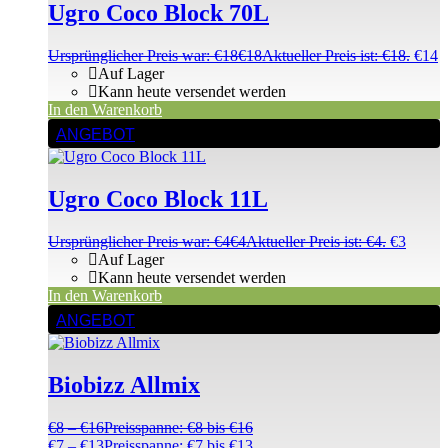
Ugro Coco Block 70L
Ursprünglicher Preis war: €18
€
18
Aktueller Preis ist: €18.
€
14
Auf Lager
Kann heute versendet werden
In den Warenkorb
ANGEBOT
Ugro Coco Block 11L
Ursprünglicher Preis war: €4
€
4
Aktueller Preis ist: €4.
€
3
Auf Lager
Kann heute versendet werden
In den Warenkorb
ANGEBOT
Biobizz Allmix
€
8
–
€
16
Preisspanne: €8 bis €16
€
7
–
€
13
Preisspanne: €7 bis €13