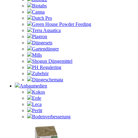
Biotabs
Canna
Dutch Pro
Green House Powder Feeding
Terra Aquatica
Plagron
Düngesets
Gartendünger
Mills
Shogun Düngemittel
PH Regulering
Zubehör
Düngeschemata
Anbaumedien
Kokos
Erde
Leca
Perlit
Bodenverbesserung