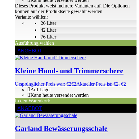
Kann heute versendet werden
Dieses Produkt weist mehrere Varianten auf. Die Optionen
können auf der Produktseite gewählt werden
Variante wählen:
26 Liter
42 Liter
76 Liter
Ausführung wählen
ANGEBOT
Kleine Hand- und Trimmerschere
Ursprünglicher Preis war: €2
€
2
Aktueller Preis ist: €2.
€
2
Auf Lager
Kann heute versendet werden
In den Warenkorb
ANGEBOT
Garland Bewässerungsschale