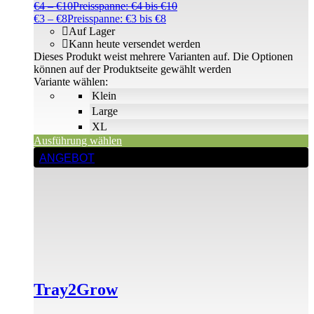
€
4
–
€
10
Preisspanne: €4 bis €10
€
3
–
€
8
Preisspanne: €3 bis €8
Auf Lager
Kann heute versendet werden
Dieses Produkt weist mehrere Varianten auf. Die Optionen
können auf der Produktseite gewählt werden
Variante wählen:
Klein
Large
XL
Ausführung wählen
ANGEBOT
Tray2Grow