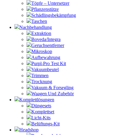
Töpfe – Untersetzer
Pflanzenstütze
Schädlingsbekämpfung
Taschen
Nachbehandlung
Extraktion
Boveda/Integra
Geruchsentferner
Mikroskop
Aufbewahrung
Purpl-Pro Test Kit
Vakuumbeutel
Trimmen
Trocknung
Vakuum & Forsegling
Waagen Und Zubehör
Komplettlösungen
Düngesets
Komplettset
Licht-Kits
Belüftungs-Kit
Headshop