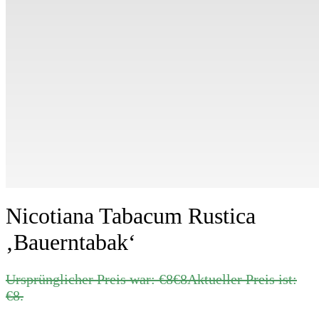
Nicotiana Tabacum Rustica
‚Bauerntabak‘
Ursprünglicher Preis war: €8
€
8
Aktueller Preis ist:
€8.