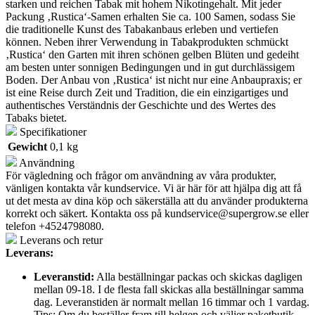
starken und reichen Tabak mit hohem Nikotingehalt. Mit jeder
Packung ‚Rustica‘-Samen erhalten Sie ca. 100 Samen, sodass Sie
die traditionelle Kunst des Tabakanbaus erleben und vertiefen
können. Neben ihrer Verwendung in Tabakprodukten schmückt
‚Rustica‘ den Garten mit ihren schönen gelben Blüten und gedeiht
am besten unter sonnigen Bedingungen und in gut durchlässigem
Boden. Der Anbau von ‚Rustica‘ ist nicht nur eine Anbaupraxis; er
ist eine Reise durch Zeit und Tradition, die ein einzigartiges und
authentisches Verständnis der Geschichte und des Wertes des
Tabaks bietet.
Specifikationer
Gewicht
0,1 kg
Användning
För vägledning och frågor om användning av våra produkter,
vänligen kontakta vår kundservice. Vi är här för att hjälpa dig att få
ut det mesta av dina köp och säkerställa att du använder produkterna
korrekt och säkert. Kontakta oss på
kundservice@supergrow.se
eller
telefon +4524798080.
Leverans och retur
Leverans:
Leveranstid:
Alla beställningar packas och skickas dagligen
mellan 09-18. I de flesta fall skickas alla beställningar samma
dag. Leveranstiden är normalt mellan 16 timmar och 1 vardag.
Tips: Om du beställer fram till helgen och väljer paketbutik,