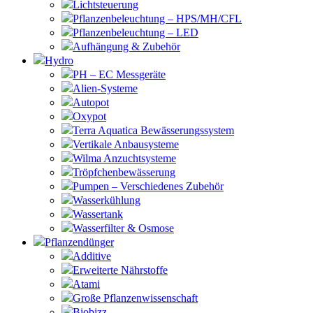
Lichtsteuerung
Pflanzenbeleuchtung – HPS/MH/CFL
Pflanzenbeleuchtung – LED
Aufhängung & Zubehör
Hydro
PH – EC Messgeräte
Alien-Systeme
Autopot
Oxypot
Terra Aquatica Bewässerungssystem
Vertikale Anbausysteme
Wilma Anzuchtsysteme
Tröpfchenbewässerung
Pumpen – Verschiedenes Zubehör
Wasserkühlung
Wassertank
Wasserfilter & Osmose
Pflanzendünger
Additive
Erweiterte Nährstoffe
Atami
Große Pflanzenwissenschaft
Biobizz