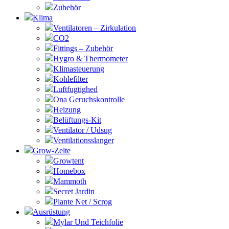
Zubehör
Klima
Ventilatoren – Zirkulation
CO2
Fittings – Zubehör
Hygro & Thermometer
Klimasteuerung
Kohlefilter
Luftfugtighed
Ona Geruchskontrolle
Heizung
Belüftungs-Kit
Ventilator / Udsug
Ventilationsslanger
Grow-Zelte
Growtent
Homebox
Mammoth
Secret Jardin
Plante Net / Scrog
Ausrüstung
Mylar Und Teichfolie