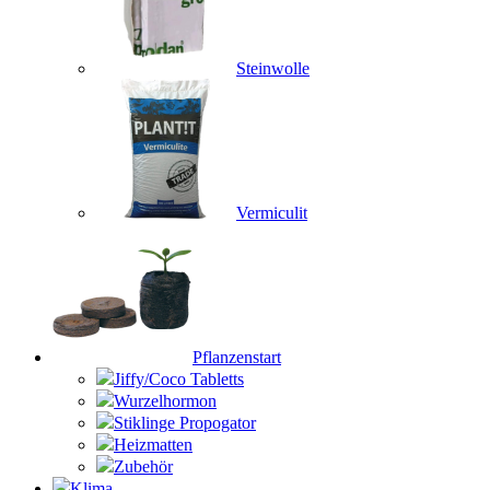
Steinwolle
Vermiculit
Pflanzenstart
Jiffy/Coco Tabletts
Wurzelhormon
Stiklinge Propogator
Heizmatten
Zubehör
Klima