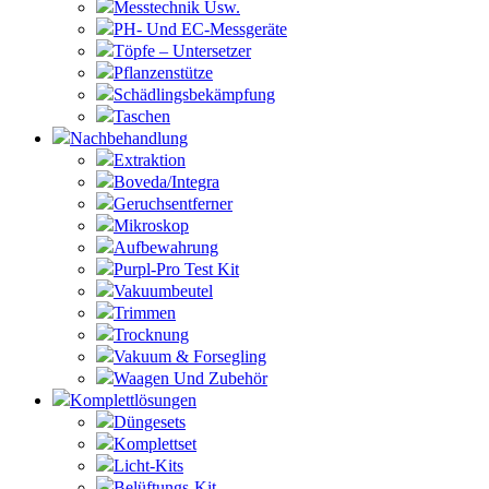
Messtechnik Usw.
PH- Und EC-Messgeräte
Töpfe – Untersetzer
Pflanzenstütze
Schädlingsbekämpfung
Taschen
Nachbehandlung
Extraktion
Boveda/Integra
Geruchsentferner
Mikroskop
Aufbewahrung
Purpl-Pro Test Kit
Vakuumbeutel
Trimmen
Trocknung
Vakuum & Forsegling
Waagen Und Zubehör
Komplettlösungen
Düngesets
Komplettset
Licht-Kits
Belüftungs-Kit