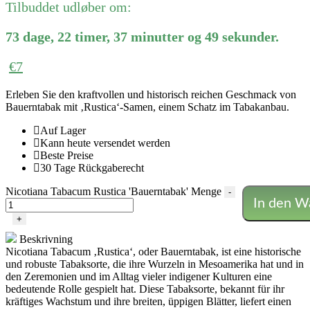
Tilbuddet udløber om:
73
dage
,
22
timer
,
37
minutter
og
49
sekunder
.
€
7
Erleben Sie den kraftvollen und historisch reichen Geschmack von
Bauerntabak mit ‚Rustica‘-Samen, einem Schatz im Tabakanbau.
Auf Lager
Kann heute versendet werden
Beste Preise
30 Tage Rückgaberecht
Nicotiana Tabacum Rustica 'Bauerntabak' Menge
-
In den W
+
Beskrivning
Nicotiana Tabacum ‚Rustica‘, oder Bauerntabak, ist eine historische
und robuste Tabaksorte, die ihre Wurzeln in Mesoamerika hat und in
den Zeremonien und im Alltag vieler indigener Kulturen eine
bedeutende Rolle gespielt hat. Diese Tabaksorte, bekannt für ihr
kräftiges Wachstum und ihre breiten, üppigen Blätter, liefert einen