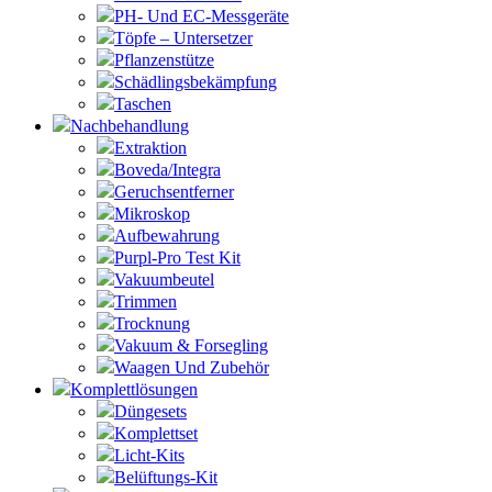
PH- Und EC-Messgeräte
Töpfe – Untersetzer
Pflanzenstütze
Schädlingsbekämpfung
Taschen
Nachbehandlung
Extraktion
Boveda/Integra
Geruchsentferner
Mikroskop
Aufbewahrung
Purpl-Pro Test Kit
Vakuumbeutel
Trimmen
Trocknung
Vakuum & Forsegling
Waagen Und Zubehör
Komplettlösungen
Düngesets
Komplettset
Licht-Kits
Belüftungs-Kit