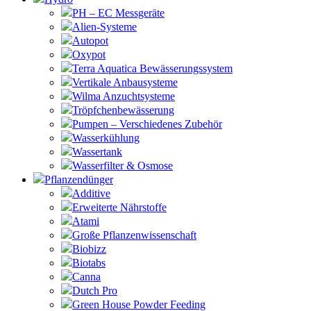
PH – EC Messgeräte
Alien-Systeme
Autopot
Oxypot
Terra Aquatica Bewässerungssystem
Vertikale Anbausysteme
Wilma Anzuchtsysteme
Tröpfchenbewässerung
Pumpen – Verschiedenes Zubehör
Wasserkühlung
Wassertank
Wasserfilter & Osmose
Pflanzendünger
Additive
Erweiterte Nährstoffe
Atami
Große Pflanzenwissenschaft
Biobizz
Biotabs
Canna
Dutch Pro
Green House Powder Feeding