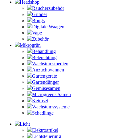
Headshop
Raucherzubehör
Grinder
Bongs
Digitale Waagen
Vape
Zubehör
Mikrogrün
Behandlung
Beleuchtung
Wachstumsmedien
Anzuchtwannen
Gartengeräte
Gartendünger
Gemüsesamen
Microgreens Samen
Keimset
Wachstumssysteme
Schädlinge
Licht
Elektroartikel
Lichtsteuerung