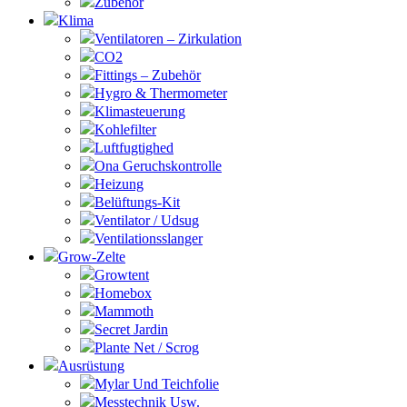
Zubehör
Klima
Ventilatoren – Zirkulation
CO2
Fittings – Zubehör
Hygro & Thermometer
Klimasteuerung
Kohlefilter
Luftfugtighed
Ona Geruchskontrolle
Heizung
Belüftungs-Kit
Ventilator / Udsug
Ventilationsslanger
Grow-Zelte
Growtent
Homebox
Mammoth
Secret Jardin
Plante Net / Scrog
Ausrüstung
Mylar Und Teichfolie
Messtechnik Usw.