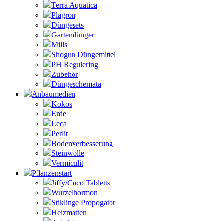
Terra Aquatica
Plagron
Düngesets
Gartendünger
Mills
Shogun Düngemittel
PH Regulering
Zubehör
Düngeschemata
Anbaumedien
Kokos
Erde
Leca
Perlit
Bodenverbesserung
Steinwolle
Vermiculit
Pflanzenstart
Jiffy/Coco Tabletts
Wurzelhormon
Stiklinge Propogator
Heizmatten