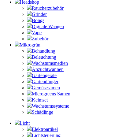
Headshop
Raucherzubehör
Grinder
Bongs
Digitale Waagen
Vape
Zubehör
Mikrogrün
Behandlung
Beleuchtung
Wachstumsmedien
Anzuchtwannen
Gartengeräte
Gartendünger
Gemüsesamen
Microgreens Samen
Keimset
Wachstumssysteme
Schädlinge
Licht
Elektroartikel
Lichtsteuerung