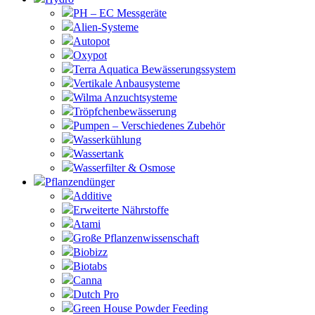
PH – EC Messgeräte
Alien-Systeme
Autopot
Oxypot
Terra Aquatica Bewässerungssystem
Vertikale Anbausysteme
Wilma Anzuchtsysteme
Tröpfchenbewässerung
Pumpen – Verschiedenes Zubehör
Wasserkühlung
Wassertank
Wasserfilter & Osmose
Pflanzendünger
Additive
Erweiterte Nährstoffe
Atami
Große Pflanzenwissenschaft
Biobizz
Biotabs
Canna
Dutch Pro
Green House Powder Feeding