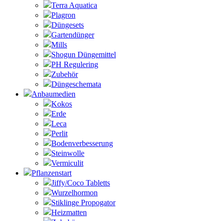
Terra Aquatica
Plagron
Düngesets
Gartendünger
Mills
Shogun Düngemittel
PH Regulering
Zubehör
Düngeschemata
Anbaumedien
Kokos
Erde
Leca
Perlit
Bodenverbesserung
Steinwolle
Vermiculit
Pflanzenstart
Jiffy/Coco Tabletts
Wurzelhormon
Stiklinge Propogator
Heizmatten