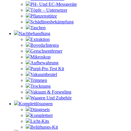
PH- Und EC-Messgeräte
Töpfe – Untersetzer
Pflanzenstütze
Schädlingsbekämpfung
Taschen
Nachbehandlung
Extraktion
Boveda/Integra
Geruchsentferner
Mikroskop
Aufbewahrung
Purpl-Pro Test Kit
Vakuumbeutel
Trimmen
Trocknung
Vakuum & Forsegling
Waagen Und Zubehör
Komplettlösungen
Düngesets
Komplettset
Licht-Kits
Belüftungs-Kit