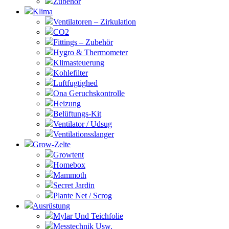
Zubehör
Klima
Ventilatoren – Zirkulation
CO2
Fittings – Zubehör
Hygro & Thermometer
Klimasteuerung
Kohlefilter
Luftfugtighed
Ona Geruchskontrolle
Heizung
Belüftungs-Kit
Ventilator / Udsug
Ventilationsslanger
Grow-Zelte
Growtent
Homebox
Mammoth
Secret Jardin
Plante Net / Scrog
Ausrüstung
Mylar Und Teichfolie
Messtechnik Usw.