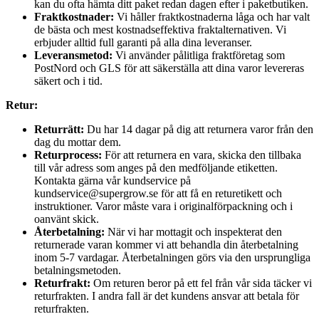
kan du ofta hämta ditt paket redan dagen efter i paketbutiken.
Fraktkostnader:
Vi håller fraktkostnaderna låga och har valt
de bästa och mest kostnadseffektiva fraktalternativen. Vi
erbjuder alltid full garanti på alla dina leveranser.
Leveransmetod:
Vi använder pålitliga fraktföretag som
PostNord och GLS för att säkerställa att dina varor levereras
säkert och i tid.
Retur:
Returrätt:
Du har 14 dagar på dig att returnera varor från den
dag du mottar dem.
Returprocess:
För att returnera en vara, skicka den tillbaka
till vår adress som anges på den medföljande etiketten.
Kontakta gärna vår kundservice på
kundservice@supergrow.se för att få en returetikett och
instruktioner. Varor måste vara i originalförpackning och i
oanvänt skick.
Återbetalning:
När vi har mottagit och inspekterat den
returnerade varan kommer vi att behandla din återbetalning
inom 5-7 vardagar. Återbetalningen görs via den ursprungliga
betalningsmetoden.
Returfrakt:
Om returen beror på ett fel från vår sida täcker vi
returfrakten. I andra fall är det kundens ansvar att betala för
returfrakten.