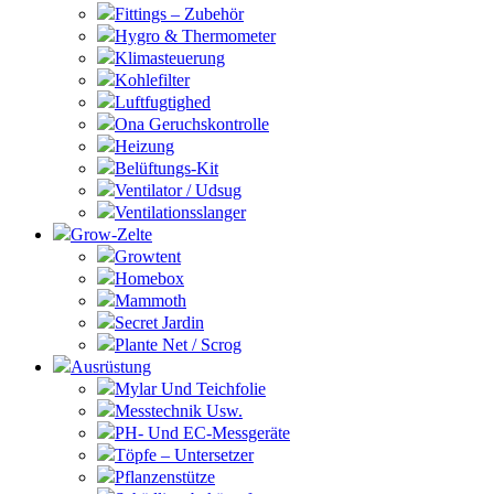
Fittings – Zubehör
Hygro & Thermometer
Klimasteuerung
Kohlefilter
Luftfugtighed
Ona Geruchskontrolle
Heizung
Belüftungs-Kit
Ventilator / Udsug
Ventilationsslanger
Grow-Zelte
Growtent
Homebox
Mammoth
Secret Jardin
Plante Net / Scrog
Ausrüstung
Mylar Und Teichfolie
Messtechnik Usw.
PH- Und EC-Messgeräte
Töpfe – Untersetzer
Pflanzenstütze