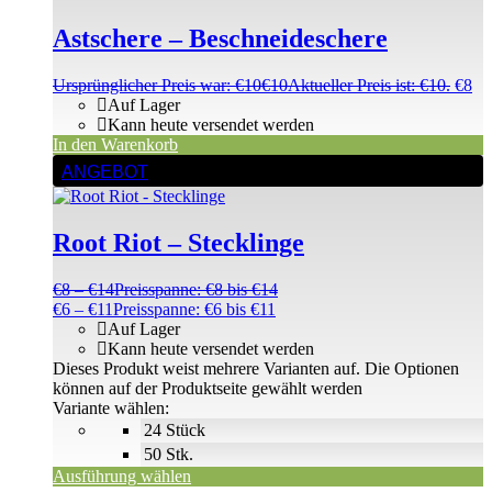
Astschere – Beschneideschere
Ursprünglicher Preis war: €10
€
10
Aktueller Preis ist: €10.
€
8
Auf Lager
Kann heute versendet werden
In den Warenkorb
ANGEBOT
Root Riot – Stecklinge
€
8
–
€
14
Preisspanne: €8 bis €14
€
6
–
€
11
Preisspanne: €6 bis €11
Auf Lager
Kann heute versendet werden
Dieses Produkt weist mehrere Varianten auf. Die Optionen
können auf der Produktseite gewählt werden
Variante wählen:
24 Stück
50 Stk.
Ausführung wählen