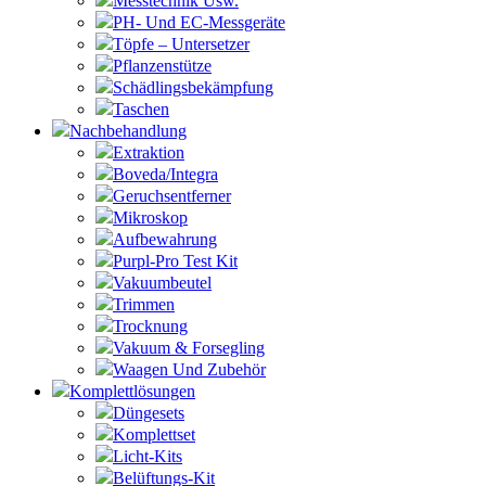
Messtechnik Usw.
PH- Und EC-Messgeräte
Töpfe – Untersetzer
Pflanzenstütze
Schädlingsbekämpfung
Taschen
Nachbehandlung
Extraktion
Boveda/Integra
Geruchsentferner
Mikroskop
Aufbewahrung
Purpl-Pro Test Kit
Vakuumbeutel
Trimmen
Trocknung
Vakuum & Forsegling
Waagen Und Zubehör
Komplettlösungen
Düngesets
Komplettset
Licht-Kits
Belüftungs-Kit