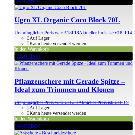
ANGEBOT
Ugro XL Organic Coco Block 70L
Ursprünglicher Preis war: €18
€
18
Aktueller Preis ist: €18.
€
14
Auf Lager
Kann heute versendet werden
In den Warenkorb
ANGEBOT
Pflanzenschere mit Gerade Spitze –
Ideal zum Trimmen und Klonen
Ursprünglicher Preis war: €11
€
11
Aktueller Preis ist: €11.
€
9
Auf Lager
Kann heute versendet werden
In den Warenkorb
ANGEBOT