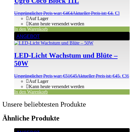
Ugro Coco Block 11L
Ursprünglicher Preis war: €4
€
4
Aktueller Preis ist: €4.
€
3
Auf Lager
Kann heute versendet werden
In den Warenkorb
ANGEBOT
LED-Licht Wachstum und Blüte –
50W
Ursprünglicher Preis war: €51
€
45
Aktueller Preis ist: €45.
€
36
Auf Lager
Kann heute versendet werden
In den Warenkorb
Unsere beliebtesten Produkte
Ähnliche Produkte