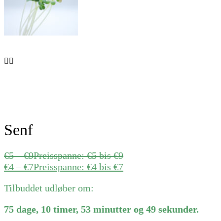
Senf
€
5
–
€
9
Preisspanne: €5 bis €9
€
4
–
€
7
Preisspanne: €4 bis €7
Tilbuddet udløber om:
75
dage
,
10
timer
,
53
minutter
og
49
sekunder
.