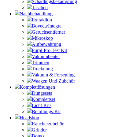
Schädlingsbekämpfung
Taschen
Nachbehandlung
Extraktion
Boveda/Integra
Geruchsentferner
Mikroskop
Aufbewahrung
Purpl-Pro Test Kit
Vakuumbeutel
Trimmen
Trocknung
Vakuum & Forsegling
Waagen Und Zubehör
Komplettlösungen
Düngesets
Komplettset
Licht-Kits
Belüftungs-Kit
Headshop
Raucherzubehör
Grinder
Bongs