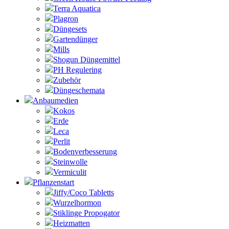
Terra Aquatica
Plagron
Düngesets
Gartendünger
Mills
Shogun Düngemittel
PH Regulering
Zubehör
Düngeschemata
Anbaumedien
Kokos
Erde
Leca
Perlit
Bodenverbesserung
Steinwolle
Vermiculit
Pflanzenstart
Jiffy/Coco Tabletts
Wurzelhormon
Stiklinge Propogator
Heizmatten