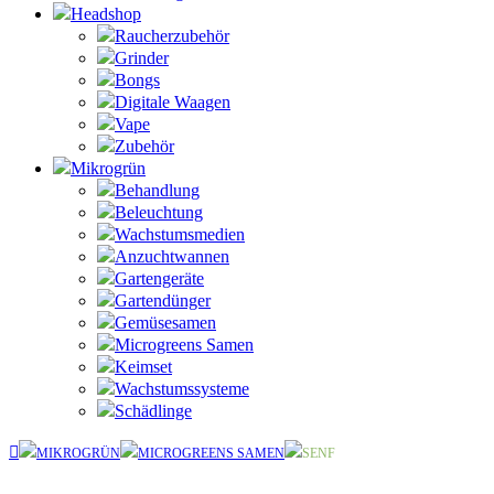
Headshop
Raucherzubehör
Grinder
Bongs
Digitale Waagen
Vape
Zubehör
Mikrogrün
Behandlung
Beleuchtung
Wachstumsmedien
Anzuchtwannen
Gartengeräte
Gartendünger
Gemüsesamen
Microgreens Samen
Keimset
Wachstumssysteme
Schädlinge
MIKROGRÜN
MICROGREENS SAMEN
SENF