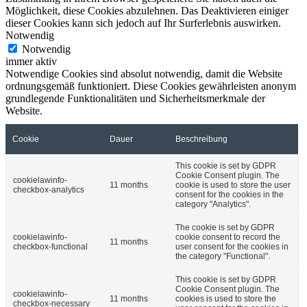
Möglichkeit, diese Cookies abzulehnen. Das Deaktivieren einiger
dieser Cookies kann sich jedoch auf Ihr Surferlebnis auswirken.
Notwendig
Notwendig
immer aktiv
Notwendige Cookies sind absolut notwendig, damit die Website
ordnungsgemäß funktioniert. Diese Cookies gewährleisten anonym
grundlegende Funktionalitäten und Sicherheitsmerkmale der
Website.
Cookie
Dauer
Beschreibung
This cookie is set by GDPR
Cookie Consent plugin. The
cookielawinfo-
11 months
cookie is used to store the user
checkbox-analytics
consent for the cookies in the
category "Analytics".
The cookie is set by GDPR
cookielawinfo-
cookie consent to record the
11 months
checkbox-functional
user consent for the cookies in
the category "Functional".
This cookie is set by GDPR
Cookie Consent plugin. The
cookielawinfo-
11 months
cookies is used to store the
checkbox-necessary