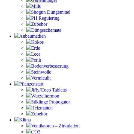
Gartendünger
Mills
Shogun Düngemittel
PH Regulering
Zubehör
Düngeschemata
Anbaumedien
Kokos
Erde
Leca
Perlit
Bodenverbesserung
Steinwolle
Vermiculit
Pflanzenstart
Jiffy/Coco Tabletts
Wurzelhormon
Stiklinge Propogator
Heizmatten
Zubehör
Klima
Ventilatoren – Zirkulation
CO2