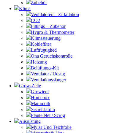
Zubehör
Klima
Ventilatoren – Zirkulation
CO2
Fittings – Zubehör
Hygro & Thermometer
Klimasteuerung
Kohlefilter
Luftfugtighed
Ona Geruchskontrolle
Heizung
Belüftungs-Kit
Ventilator / Udsug
Ventilationsslanger
Grow-Zelte
Growtent
Homebox
Mammoth
Secret Jardin
Plante Net / Scrog
Ausrüstung
Mylar Und Teichfolie