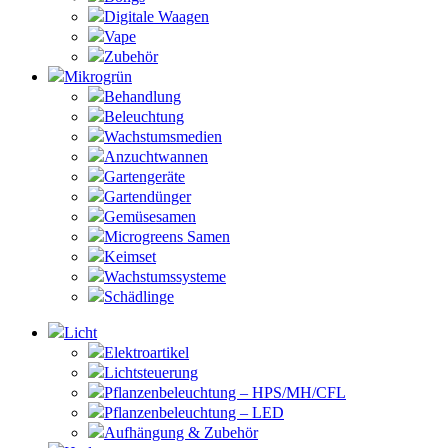
Digitale Waagen
Vape
Zubehör
Mikrogrün
Behandlung
Beleuchtung
Wachstumsmedien
Anzuchtwannen
Gartengeräte
Gartendünger
Gemüsesamen
Microgreens Samen
Keimset
Wachstumssysteme
Schädlinge
Licht
Elektroartikel
Lichtsteuerung
Pflanzenbeleuchtung – HPS/MH/CFL
Pflanzenbeleuchtung – LED
Aufhängung & Zubehör