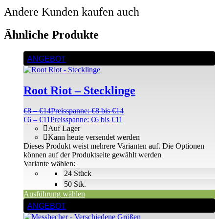
Andere Kunden kaufen auch
Ähnliche Produkte
ANGEBOT
Root Riot – Stecklinge
€
8
–
€
14
Preisspanne: €8 bis €14
€
6
–
€
11
Preisspanne: €6 bis €11
Auf Lager
Kann heute versendet werden
Dieses Produkt weist mehrere Varianten auf. Die Optionen
können auf der Produktseite gewählt werden
Variante wählen:
24 Stück
50 Stk.
Ausführung wählen
ANGEBOT