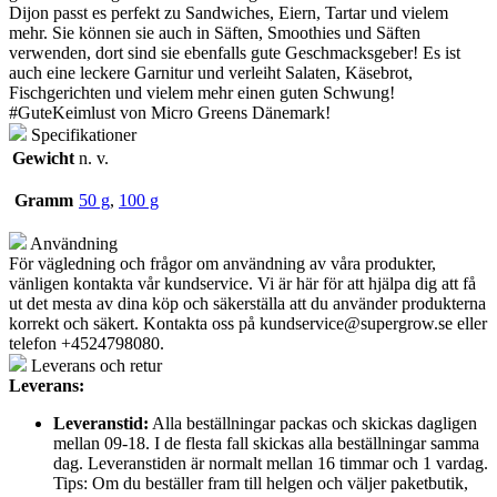
Dijon passt es perfekt zu Sandwiches, Eiern, Tartar und vielem
mehr. Sie können sie auch in Säften, Smoothies und Säften
verwenden, dort sind sie ebenfalls gute Geschmacksgeber! Es ist
auch eine leckere Garnitur und verleiht Salaten, Käsebrot,
Fischgerichten und vielem mehr einen guten Schwung!
#GuteKeimlust von Micro Greens Dänemark!
Specifikationer
Gewicht
n. v.
Gramm
50 g
,
100 g
Användning
För vägledning och frågor om användning av våra produkter,
vänligen kontakta vår kundservice. Vi är här för att hjälpa dig att få
ut det mesta av dina köp och säkerställa att du använder produkterna
korrekt och säkert. Kontakta oss på
kundservice@supergrow.se
eller
telefon +4524798080.
Leverans och retur
Leverans:
Leveranstid:
Alla beställningar packas och skickas dagligen
mellan 09-18. I de flesta fall skickas alla beställningar samma
dag. Leveranstiden är normalt mellan 16 timmar och 1 vardag.
Tips: Om du beställer fram till helgen och väljer paketbutik,