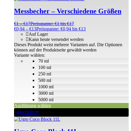
Messbecher – Verschiedene Größen
€
1
–
€
17
Preisspanne: €1 bis €17
€
0,94
–
€
13
Preisspanne: €0,94 bis €13
Auf Lager
Kann heute versendet werden
Dieses Produkt weist mehrere Varianten auf. Die Optionen
können auf der Produktseite gewählt werden
Variante wählen:
70 ml
100 ml
250 ml
500 ml
1000 ml
3000 ml
5000 ml
Ausführung wählen
ANGEBOT