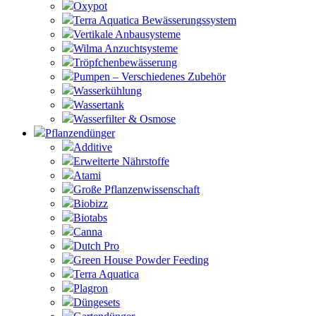
Oxypot
Terra Aquatica Bewässerungssystem
Vertikale Anbausysteme
Wilma Anzuchtsysteme
Tröpfchenbewässerung
Pumpen – Verschiedenes Zubehör
Wasserkühlung
Wassertank
Wasserfilter & Osmose
Pflanzendünger
Additive
Erweiterte Nährstoffe
Atami
Große Pflanzenwissenschaft
Biobizz
Biotabs
Canna
Dutch Pro
Green House Powder Feeding
Terra Aquatica
Plagron
Düngesets