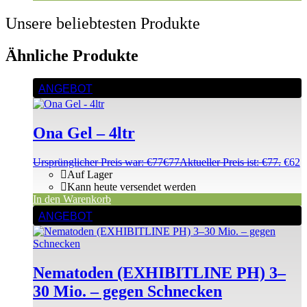
Unsere beliebtesten Produkte
Ähnliche Produkte
ANGEBOT
Ona Gel – 4ltr
Ursprünglicher Preis war: €77
€
77
Aktueller Preis ist: €77.
€
62
Auf Lager
Kann heute versendet werden
In den Warenkorb
ANGEBOT
Nematoden (EXHIBITLINE PH) 3–
30 Mio. – gegen Schnecken