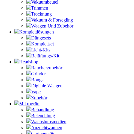
Vakuumbeutel
Trimmen
Trocknung
Vakuum & Forsegling
Waagen Und Zubehör
Komplettlösungen
Düngesets
Komplettset
Licht-Kits
Belüftungs-Kit
Headshop
Raucherzubehör
Grinder
Bongs
Digitale Waagen
Vape
Zubehör
Mikrogrün
Behandlung
Beleuchtung
Wachstumsmedien
Anzuchtwannen
Gartengeräte