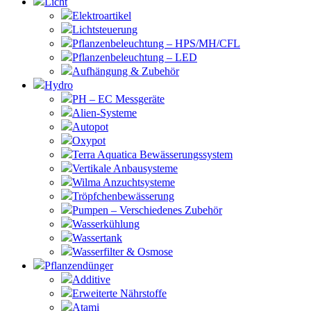
Licht
Elektroartikel
Lichtsteuerung
Pflanzenbeleuchtung – HPS/MH/CFL
Pflanzenbeleuchtung – LED
Aufhängung & Zubehör
Hydro
PH – EC Messgeräte
Alien-Systeme
Autopot
Oxypot
Terra Aquatica Bewässerungssystem
Vertikale Anbausysteme
Wilma Anzuchtsysteme
Tröpfchenbewässerung
Pumpen – Verschiedenes Zubehör
Wasserkühlung
Wassertank
Wasserfilter & Osmose
Pflanzendünger
Additive
Erweiterte Nährstoffe
Atami