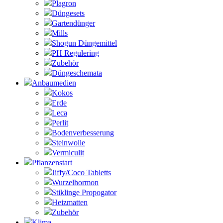
Plagron
Düngesets
Gartendünger
Mills
Shogun Düngemittel
PH Regulering
Zubehör
Düngeschemata
Anbaumedien
Kokos
Erde
Leca
Perlit
Bodenverbesserung
Steinwolle
Vermiculit
Pflanzenstart
Jiffy/Coco Tabletts
Wurzelhormon
Stiklinge Propogator
Heizmatten
Zubehör
Klima