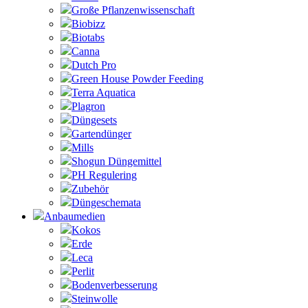
Große Pflanzenwissenschaft
Biobizz
Biotabs
Canna
Dutch Pro
Green House Powder Feeding
Terra Aquatica
Plagron
Düngesets
Gartendünger
Mills
Shogun Düngemittel
PH Regulering
Zubehör
Düngeschemata
Anbaumedien
Kokos
Erde
Leca
Perlit
Bodenverbesserung
Steinwolle