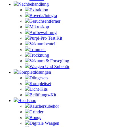
Nachbehandlung
Extraktion
Boveda/Integra
Geruchsentferner
Mikroskop
Aufbewahrung
Purpl-Pro Test Kit
Vakuumbeutel
Trimmen
Trocknung
Vakuum & Forsegling
Waagen Und Zubehör
Komplettlösungen
Düngesets
Komplettset
Licht-Kits
Belüftungs-Kit
Headshop
Raucherzubehör
Grinder
Bongs
Digitale Waagen