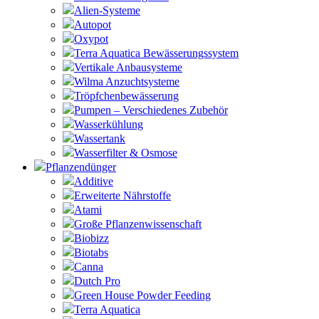
Alien-Systeme
Autopot
Oxypot
Terra Aquatica Bewässerungssystem
Vertikale Anbausysteme
Wilma Anzuchtsysteme
Tröpfchenbewässerung
Pumpen – Verschiedenes Zubehör
Wasserkühlung
Wassertank
Wasserfilter & Osmose
Pflanzendünger
Additive
Erweiterte Nährstoffe
Atami
Große Pflanzenwissenschaft
Biobizz
Biotabs
Canna
Dutch Pro
Green House Powder Feeding
Terra Aquatica