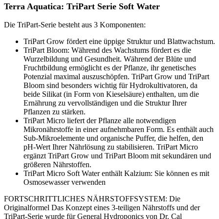
Terra Aquatica: TriPart Serie Soft Water
Die TriPart-Serie besteht aus 3 Komponenten:
TriPart Grow fördert eine üppige Struktur und Blattwachstum.
TriPart Bloom: Während des Wachstums fördert es die
Wurzelbildung und Gesundheit. Während der Blüte und
Fruchtbildung ermöglicht es der Pflanze, ihr genetisches
Potenzial maximal auszuschöpfen. TriPart Grow und TriPart
Bloom sind besonders wichtig für Hydrokultivatoren, da
beide Silikat (in Form von Kieselsäure) enthalten, um die
Ernährung zu vervollständigen und die Struktur Ihrer
Pflanzen zu stärken.
TriPart Micro liefert der Pflanze alle notwendigen
Mikronährstoffe in einer aufnehmbaren Form. Es enthält auch
Sub-Mikroelemente und organische Puffer, die helfen, den
pH-Wert Ihrer Nährlösung zu stabilisieren. TriPart Micro
ergänzt TriPart Grow und TriPart Bloom mit sekundären und
größeren Nährstoffen.
TriPart Micro Soft Water enthält Kalzium: Sie können es mit
Osmosewasser verwenden
FORTSCHRITTLICHES NÄHRSTOFFSYSTEM: Die
Originalformel Das Konzept eines 3-teiligen Nährstoffs und der
TriPart-Serie wurde für General Hydroponics von Dr. Cal