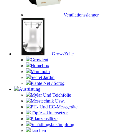
Ventilationsslanger
Grow-Zelte
Growtent
Homebox
Mammoth
Secret Jardin
Plante Net / Scrog
Ausrüstung
Mylar Und Teichfolie
Messtechnik Usw.
PH- Und EC-Messgeräte
Töpfe – Untersetzer
Pflanzenstütze
Schädlingsbekämpfung
Taschen