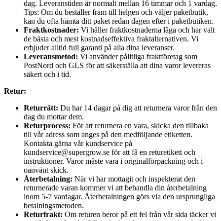
dag. Leveranstiden är normalt mellan 16 timmar och 1 vardag.
Tips: Om du beställer fram till helgen och väljer paketbutik,
kan du ofta hämta ditt paket redan dagen efter i paketbutiken.
Fraktkostnader:
Vi håller fraktkostnaderna låga och har valt
de bästa och mest kostnadseffektiva fraktalternativen. Vi
erbjuder alltid full garanti på alla dina leveranser.
Leveransmetod:
Vi använder pålitliga fraktföretag som
PostNord och GLS för att säkerställa att dina varor levereras
säkert och i tid.
Retur:
Returrätt:
Du har 14 dagar på dig att returnera varor från den
dag du mottar dem.
Returprocess:
För att returnera en vara, skicka den tillbaka
till vår adress som anges på den medföljande etiketten.
Kontakta gärna vår kundservice på
kundservice@supergrow.se för att få en returetikett och
instruktioner. Varor måste vara i originalförpackning och i
oanvänt skick.
Återbetalning:
När vi har mottagit och inspekterat den
returnerade varan kommer vi att behandla din återbetalning
inom 5-7 vardagar. Återbetalningen görs via den ursprungliga
betalningsmetoden.
Returfrakt:
Om returen beror på ett fel från vår sida täcker vi