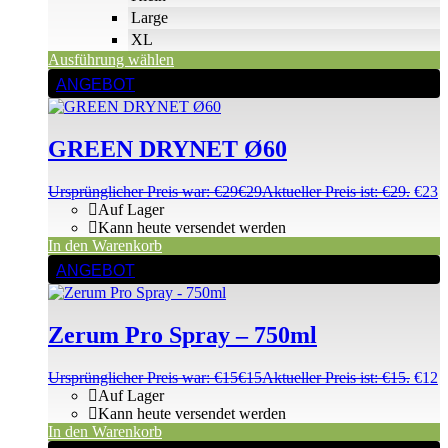
Large
XL
Ausführung wählen
ANGEBOT
GREEN DRYNET Ø60
Ursprünglicher Preis war: €29
€
29
Aktueller Preis ist: €29.
€
23
Auf Lager
Kann heute versendet werden
In den Warenkorb
ANGEBOT
Zerum Pro Spray – 750ml
Ursprünglicher Preis war: €15
€
15
Aktueller Preis ist: €15.
€
12
Auf Lager
Kann heute versendet werden
In den Warenkorb