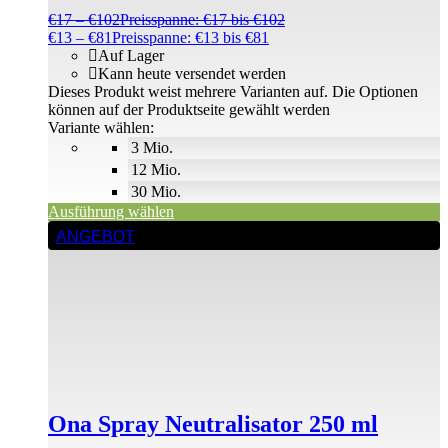
€
17
–
€
102
Preisspanne: €17 bis €102
€
13
–
€
81
Preisspanne: €13 bis €81
Auf Lager
Kann heute versendet werden
Dieses Produkt weist mehrere Varianten auf. Die Optionen
können auf der Produktseite gewählt werden
Variante wählen:
3 Mio.
12 Mio.
30 Mio.
Ausführung wählen
ANGEBOT
Ona Spray Neutralisator 250 ml