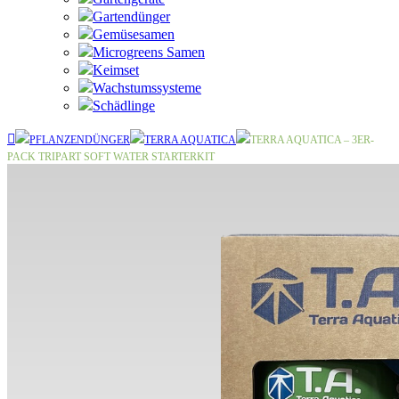
Gartendünger
Gemüsesamen
Microgreens Samen
Keimset
Wachstumssysteme
Schädlinge
PFLANZENDÜNGER
TERRA AQUATICA
TERRA AQUATICA – 3ER-
PACK TRIPART SOFT WATER STARTERKIT