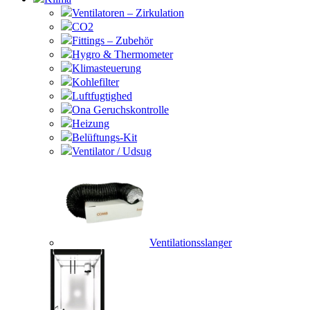
Ventilatoren – Zirkulation
CO2
Fittings – Zubehör
Hygro & Thermometer
Klimasteuerung
Kohlefilter
Luftfugtighed
Ona Geruchskontrolle
Heizung
Belüftungs-Kit
Ventilator / Udsug
Ventilationsslanger