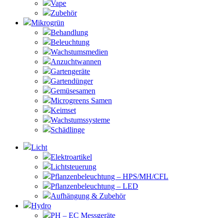
Vape
Zubehör
Mikrogrün
Behandlung
Beleuchtung
Wachstumsmedien
Anzuchtwannen
Gartengeräte
Gartendünger
Gemüsesamen
Microgreens Samen
Keimset
Wachstumssysteme
Schädlinge
Licht
Elektroartikel
Lichtsteuerung
Pflanzenbeleuchtung – HPS/MH/CFL
Pflanzenbeleuchtung – LED
Aufhängung & Zubehör
Hydro
PH – EC Messgeräte