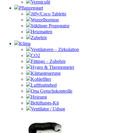
Vermiculit
Pflanzenstart
Jiffy/Coco Tabletts
Wurzelhormon
Stiklinge Propogator
Heizmatten
Zubehör
Klima
Ventilatoren – Zirkulation
CO2
Fittings – Zubehör
Hygro & Thermometer
Klimasteuerung
Kohlefilter
Luftfugtighed
Ona Geruchskontrolle
Heizung
Belüftungs-Kit
Ventilator / Udsug