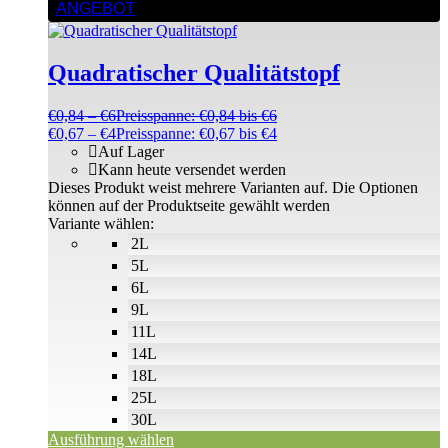
ANGEBOT
Quadratischer Qualitätstopf
€
0,84
–
€
6
Preisspanne: €0,84 bis €6
€
0,67
–
€
4
Preisspanne: €0,67 bis €4
Auf Lager
Kann heute versendet werden
Dieses Produkt weist mehrere Varianten auf. Die Optionen
können auf der Produktseite gewählt werden
Variante wählen:
2L
5L
6L
9L
11L
14L
18L
25L
30L
Ausführung wählen