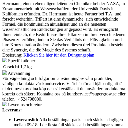
Herrmann, einem ehemaligen leitenden Chemiker bei der NASA, in
Zusammenarbeit mit Wissenschaftlern der Universität Davis in
Kalifornien erfunden. Dr. Herrmann ist heute Partner bei T.A. und
forscht weiterhin. TriPart ist eine dynamische, sich entwickelnde
Formel, die kontinuierlich aktualisiert und an die neuesten
wissenschaftlichen Entdeckungen angepasst wird. Es ermöglicht
Ihnen einfach, die Bedürfnisse Ihrer Pflanzen in ihren verschiedenen
Phasen zu erfüllen, indem Sie das Verhältnis der Flüssigkeiten und
ihre Konzentration ändern. Zwischen diesen drei Produkten besteht
eine Synergie, die die Magie des Systems schafft.
Dosierung:
Klicken Sie hier für den Düngungsplan
Specifikationer
Gewicht
1,7 kg
Användning
För vägledning och frågor om användning av våra produkter,
vänligen kontakta vår kundservice. Vi är här för att hjälpa dig att få
ut det mesta av dina köp och säkerställa att du använder produkterna
korrekt och säkert. Kontakta oss på
kundservice@supergrow.se
eller
telefon +4524798080.
Leverans och retur
Leverans:
Leveranstid:
Alla beställningar packas och skickas dagligen
mellan 09-18. I de flesta fall skickas alla beställningar samma