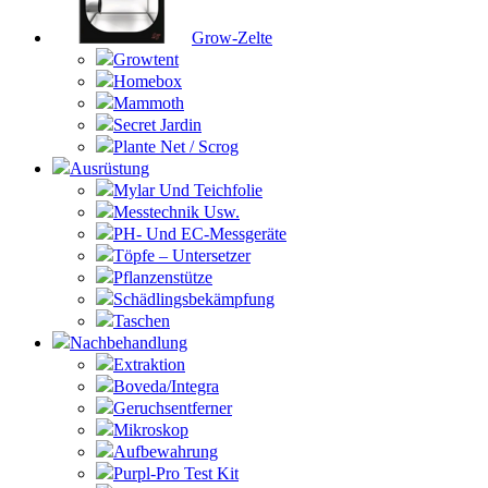
Grow-Zelte
Growtent
Homebox
Mammoth
Secret Jardin
Plante Net / Scrog
Ausrüstung
Mylar Und Teichfolie
Messtechnik Usw.
PH- Und EC-Messgeräte
Töpfe – Untersetzer
Pflanzenstütze
Schädlingsbekämpfung
Taschen
Nachbehandlung
Extraktion
Boveda/Integra
Geruchsentferner
Mikroskop
Aufbewahrung
Purpl-Pro Test Kit