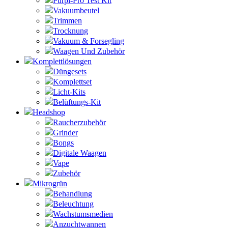
Purpl-Pro Test Kit
Vakuumbeutel
Trimmen
Trocknung
Vakuum & Forsegling
Waagen Und Zubehör
Komplettlösungen
Düngesets
Komplettset
Licht-Kits
Belüftungs-Kit
Headshop
Raucherzubehör
Grinder
Bongs
Digitale Waagen
Vape
Zubehör
Mikrogrün
Behandlung
Beleuchtung
Wachstumsmedien
Anzuchtwannen