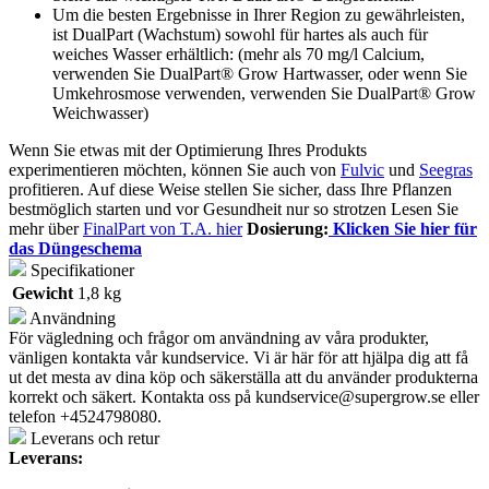
Um die besten Ergebnisse in Ihrer Region zu gewährleisten,
ist DualPart (Wachstum) sowohl für hartes als auch für
weiches Wasser erhältlich: (mehr als 70 mg/l Calcium,
verwenden Sie DualPart® Grow Hartwasser, oder wenn Sie
Umkehrosmose verwenden, verwenden Sie DualPart® Grow
Weichwasser)
Wenn Sie etwas mit der Optimierung Ihres Produkts
experimentieren möchten, können Sie auch von
Fulvic
und
Seegras
profitieren. Auf diese Weise stellen Sie sicher, dass Ihre Pflanzen
bestmöglich starten und vor Gesundheit nur so strotzen Lesen Sie
mehr über
FinalPart von T.A. hier
Dosierung:
Klicken Sie hier für
das Düngeschema
Specifikationer
Gewicht
1,8 kg
Användning
För vägledning och frågor om användning av våra produkter,
vänligen kontakta vår kundservice. Vi är här för att hjälpa dig att få
ut det mesta av dina köp och säkerställa att du använder produkterna
korrekt och säkert. Kontakta oss på
kundservice@supergrow.se
eller
telefon +4524798080.
Leverans och retur
Leverans: