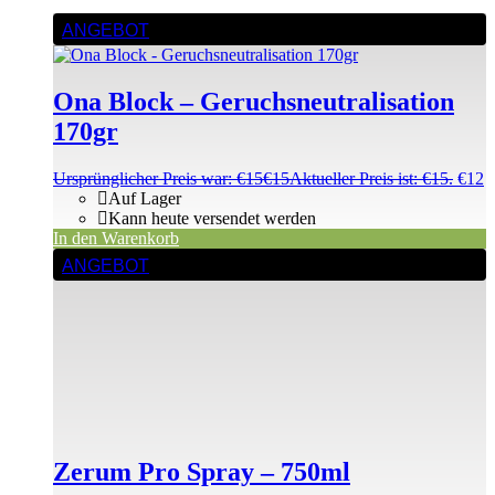
ANGEBOT
Ona Block – Geruchsneutralisation
170gr
Ursprünglicher Preis war: €15
€
15
Aktueller Preis ist: €15.
€
12
Auf Lager
Kann heute versendet werden
In den Warenkorb
ANGEBOT
Zerum Pro Spray – 750ml