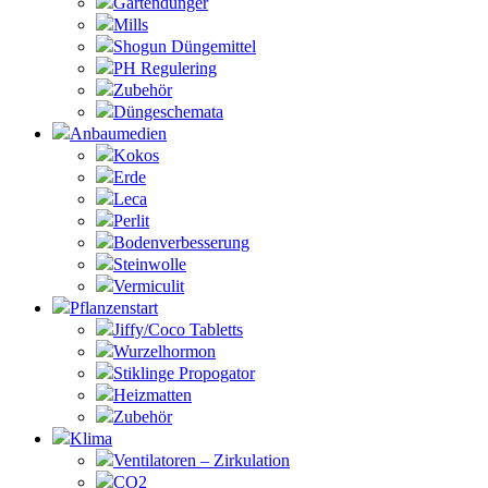
Gartendünger
Mills
Shogun Düngemittel
PH Regulering
Zubehör
Düngeschemata
Anbaumedien
Kokos
Erde
Leca
Perlit
Bodenverbesserung
Steinwolle
Vermiculit
Pflanzenstart
Jiffy/Coco Tabletts
Wurzelhormon
Stiklinge Propogator
Heizmatten
Zubehör
Klima
Ventilatoren – Zirkulation
CO2