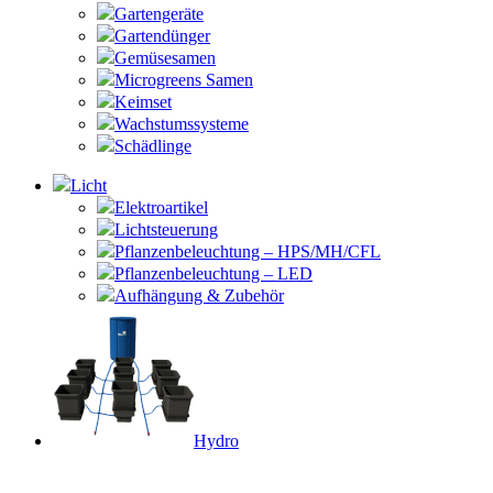
Gartengeräte
Gartendünger
Gemüsesamen
Microgreens Samen
Keimset
Wachstumssysteme
Schädlinge
Licht
Elektroartikel
Lichtsteuerung
Pflanzenbeleuchtung – HPS/MH/CFL
Pflanzenbeleuchtung – LED
Aufhängung & Zubehör
Hydro