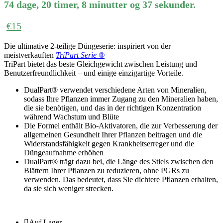
74
dage
,
20
timer
,
8
minutter
og
37
sekunder
.
€
15
Die ultimative 2-teilige Düngeserie: inspiriert von der
meistverkauften
TriPart Serie ®
TriPart bietet das beste Gleichgewicht zwischen Leistung und
Benutzerfreundlichkeit – und einige einzigartige Vorteile.
DualPart® verwendet verschiedene Arten von Mineralien,
sodass Ihre Pflanzen immer Zugang zu den Mineralien haben,
die sie benötigen, und das in der richtigen Konzentration
während Wachstum und Blüte
Die Formel enthält Bio-Aktivatoren, die zur Verbesserung der
allgemeinen Gesundheit Ihrer Pflanzen beitragen und die
Widerstandsfähigkeit gegen Krankheitserreger und die
Düngeaufnahme erhöhen
DualPart® trägt dazu bei, die Länge des Stiels zwischen den
Blättern Ihrer Pflanzen zu reduzieren, ohne PGRs zu
verwenden. Das bedeutet, dass Sie dichtere Pflanzen erhalten,
da sie sich weniger strecken.
Auf Lager