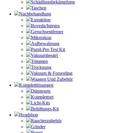
Schädlingsbekämpfung
Taschen
Nachbehandlung
Extraktion
Boveda/Integra
Geruchsentferner
Mikroskop
Aufbewahrung
Purpl-Pro Test Kit
Vakuumbeutel
Trimmen
Trocknung
Vakuum & Forsegling
Waagen Und Zubehör
Komplettlösungen
Düngesets
Komplettset
Licht-Kits
Belüftungs-Kit
Headshop
Raucherzubehör
Grinder
Bongs