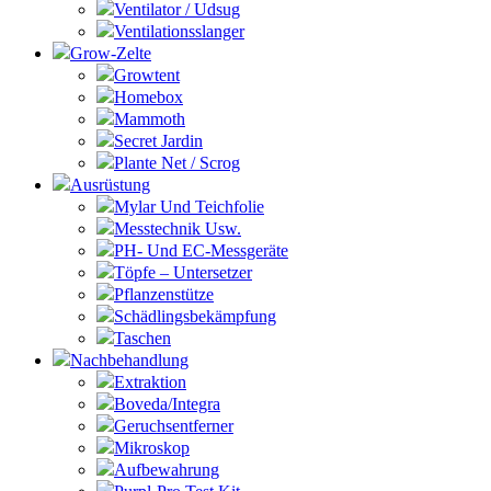
Ventilator / Udsug
Ventilationsslanger
Grow-Zelte
Growtent
Homebox
Mammoth
Secret Jardin
Plante Net / Scrog
Ausrüstung
Mylar Und Teichfolie
Messtechnik Usw.
PH- Und EC-Messgeräte
Töpfe – Untersetzer
Pflanzenstütze
Schädlingsbekämpfung
Taschen
Nachbehandlung
Extraktion
Boveda/Integra
Geruchsentferner
Mikroskop
Aufbewahrung