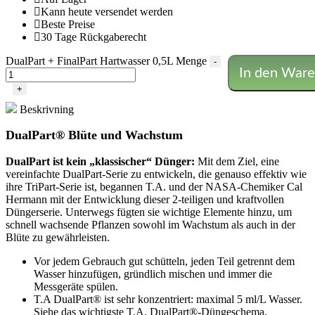
Kann heute versendet werden
Beste Preise
30 Tage Rückgaberecht
DualPart + FinalPart Hartwasser 0,5L Menge
-
In den Ware
+
Beskrivning
DualPart® Blüte und Wachstum
DualPart ist kein „klassischer“ Dünger:
Mit dem Ziel, eine
vereinfachte DualPart-Serie zu entwickeln, die genauso effektiv wie
ihre TriPart-Serie ist, begannen T.A. und der NASA-Chemiker Cal
Hermann mit der Entwicklung dieser 2-teiligen und kraftvollen
Düngerserie. Unterwegs fügten sie wichtige Elemente hinzu, um
schnell wachsende Pflanzen sowohl im Wachstum als auch in der
Blüte zu gewährleisten.
Vor jedem Gebrauch gut schütteln, jeden Teil getrennt dem
Wasser hinzufügen, gründlich mischen und immer die
Messgeräte spülen.
T.A DualPart® ist sehr konzentriert: maximal 5 ml/L Wasser.
Siehe das wichtigste T.A. DualPart®-Düngeschema.