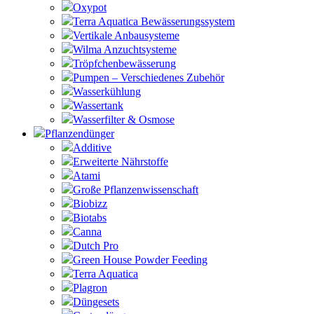
Oxypot
Terra Aquatica Bewässerungssystem
Vertikale Anbausysteme
Wilma Anzuchtsysteme
Tröpfchenbewässerung
Pumpen – Verschiedenes Zubehör
Wasserkühlung
Wassertank
Wasserfilter & Osmose
Pflanzendünger
Additive
Erweiterte Nährstoffe
Atami
Große Pflanzenwissenschaft
Biobizz
Biotabs
Canna
Dutch Pro
Green House Powder Feeding
Terra Aquatica
Plagron
Düngesets