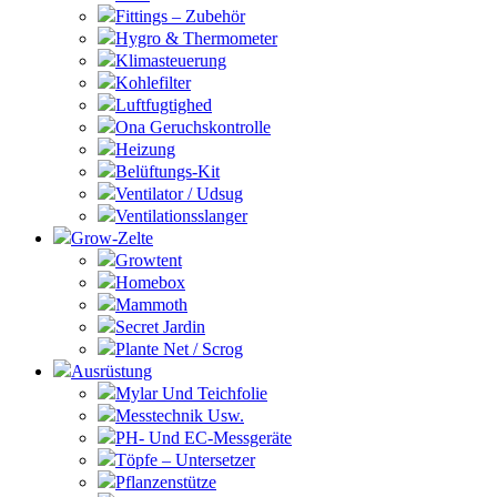
Fittings – Zubehör
Hygro & Thermometer
Klimasteuerung
Kohlefilter
Luftfugtighed
Ona Geruchskontrolle
Heizung
Belüftungs-Kit
Ventilator / Udsug
Ventilationsslanger
Grow-Zelte
Growtent
Homebox
Mammoth
Secret Jardin
Plante Net / Scrog
Ausrüstung
Mylar Und Teichfolie
Messtechnik Usw.
PH- Und EC-Messgeräte
Töpfe – Untersetzer
Pflanzenstütze