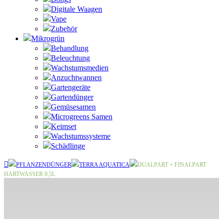
Digitale Waagen
Vape
Zubehör
Mikrogrün
Behandlung
Beleuchtung
Wachstumsmedien
Anzuchtwannen
Gartengeräte
Gartendünger
Gemüsesamen
Microgreens Samen
Keimset
Wachstumssysteme
Schädlinge
PFLANZENDÜNGER
TERRA AQUATICA
DUALPART + FINALPART
HARTWASSER 0,5L