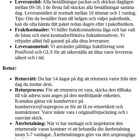
Leveranstid:
Alla beställningar packas och skickas dagligen
mellan 09-18. I de flesta fall skickas alla beställningar samma
dag. Leveranstiden är normalt mellan 16 timmar och 1 vardag.
Tips: Om du beställer fram till helgen och väljer paketbutik,
kan du ofta hämta ditt paket redan dagen efter i paketbutiken.
Fraktkostnader:
Vi håller fraktkostnaderna låga och har valt
de bästa och mest kostnadseffektiva fraktalternativen. Vi
erbjuder alltid full garanti på alla dina leveranser.
Leveransmetod:
Vi använder pålitliga fraktföretag som
PostNord och GLS för att säkerställa att dina varor levereras
säkert och i tid.
Retur:
Returrätt:
Du har 14 dagar på dig att returnera varor från den
dag du mottar dem.
Returprocess:
För att returnera en vara, skicka den tillbaka
till vår adress som anges på den medföljande etiketten.
Kontakta gärna vår kundservice på
kundservice@supergrow.se för att få en returetikett och
instruktioner. Varor måste vara i originalförpackning och i
oanvänt skick.
Återbetalning:
När vi har mottagit och inspekterat den
returnerade varan kommer vi att behandla din återbetalning
inom 5-7 vardagar. Återbetalningen görs via den ursprungliga