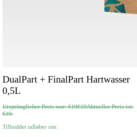
DualPart + FinalPart Hartwasser
0,5L
Ursprünglicher Preis war: €19
€
19
Aktueller Preis ist:
€19.
Tilbuddet udløber om: