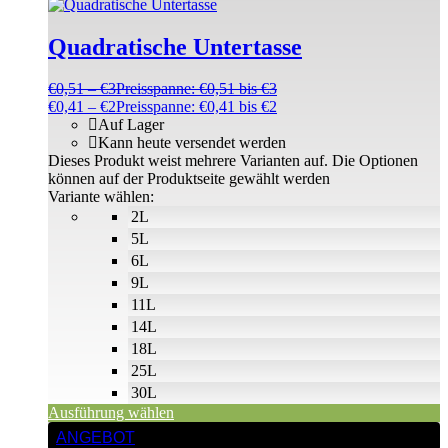
Quadratische Untertasse
€
0,51
–
€
3
Preisspanne: €0,51 bis €3
€
0,41
–
€
2
Preisspanne: €0,41 bis €2
Auf Lager
Kann heute versendet werden
Dieses Produkt weist mehrere Varianten auf. Die Optionen
können auf der Produktseite gewählt werden
Variante wählen:
2L
5L
6L
9L
11L
14L
18L
25L
30L
Ausführung wählen
ANGEBOT