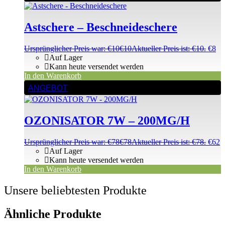
Astschere – Beschneideschere
Ursprünglicher Preis war: €10
€
10
Aktueller Preis ist: €10.
€
8
Auf Lager
Kann heute versendet werden
In den Warenkorb
ANGEBOT
OZONISATOR 7W – 200MG/H
Ursprünglicher Preis war: €78
€
78
Aktueller Preis ist: €78.
€
62
Auf Lager
Kann heute versendet werden
In den Warenkorb
Unsere beliebtesten Produkte
Ähnliche Produkte