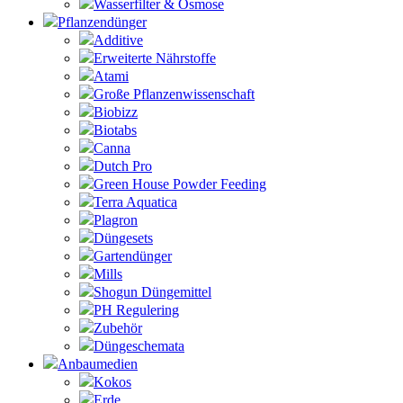
Wasserfilter & Osmose
Pflanzendünger
Additive
Erweiterte Nährstoffe
Atami
Große Pflanzenwissenschaft
Biobizz
Biotabs
Canna
Dutch Pro
Green House Powder Feeding
Terra Aquatica
Plagron
Düngesets
Gartendünger
Mills
Shogun Düngemittel
PH Regulering
Zubehör
Düngeschemata
Anbaumedien
Kokos
Erde