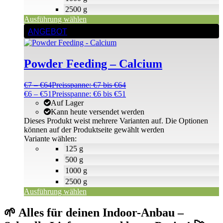
2500 g
Ausführung wählen
ANGEBOT
Powder Feeding – Calcium
€
7
–
€
64
Preisspanne: €7 bis €64
€
6
–
€
51
Preisspanne: €6 bis €51
Auf Lager
Kann heute versendet werden
Dieses Produkt weist mehrere Varianten auf. Die Optionen
können auf der Produktseite gewählt werden
Variante wählen:
125 g
500 g
1000 g
2500 g
Ausführung wählen
🌱 Alles für deinen Indoor-Anbau –