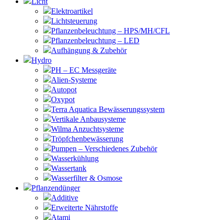
Licht
Elektroartikel
Lichtsteuerung
Pflanzenbeleuchtung – HPS/MH/CFL
Pflanzenbeleuchtung – LED
Aufhängung & Zubehör
Hydro
PH – EC Messgeräte
Alien-Systeme
Autopot
Oxypot
Terra Aquatica Bewässerungssystem
Vertikale Anbausysteme
Wilma Anzuchtsysteme
Tröpfchenbewässerung
Pumpen – Verschiedenes Zubehör
Wasserkühlung
Wassertank
Wasserfilter & Osmose
Pflanzendünger
Additive
Erweiterte Nährstoffe
Atami