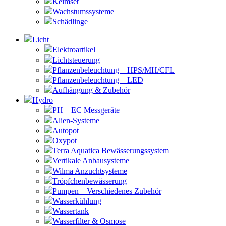
Keimset
Wachstumssysteme
Schädlinge
Licht
Elektroartikel
Lichtsteuerung
Pflanzenbeleuchtung – HPS/MH/CFL
Pflanzenbeleuchtung – LED
Aufhängung & Zubehör
Hydro
PH – EC Messgeräte
Alien-Systeme
Autopot
Oxypot
Terra Aquatica Bewässerungssystem
Vertikale Anbausysteme
Wilma Anzuchtsysteme
Tröpfchenbewässerung
Pumpen – Verschiedenes Zubehör
Wasserkühlung
Wassertank
Wasserfilter & Osmose