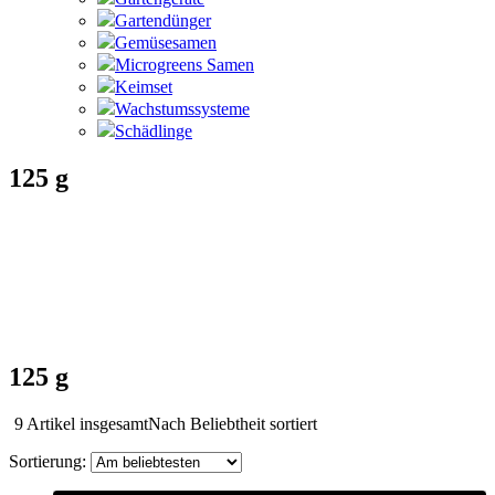
Gartendünger
Gemüsesamen
Microgreens Samen
Keimset
Wachstumssysteme
Schädlinge
125 g
125 g
9 Artikel insgesamt
Nach Beliebtheit sortiert