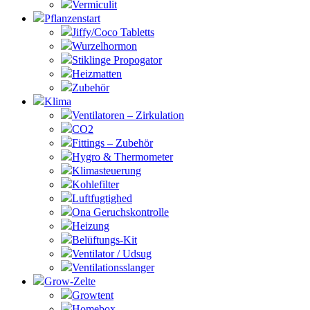
Vermiculit
Pflanzenstart
Jiffy/Coco Tabletts
Wurzelhormon
Stiklinge Propogator
Heizmatten
Zubehör
Klima
Ventilatoren – Zirkulation
CO2
Fittings – Zubehör
Hygro & Thermometer
Klimasteuerung
Kohlefilter
Luftfugtighed
Ona Geruchskontrolle
Heizung
Belüftungs-Kit
Ventilator / Udsug
Ventilationsslanger
Grow-Zelte
Growtent
Homebox