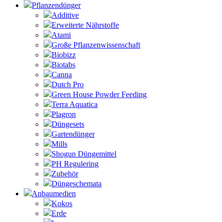
Pflanzendünger
Additive
Erweiterte Nährstoffe
Atami
Große Pflanzenwissenschaft
Biobizz
Biotabs
Canna
Dutch Pro
Green House Powder Feeding
Terra Aquatica
Plagron
Düngesets
Gartendünger
Mills
Shogun Düngemittel
PH Regulering
Zubehör
Düngeschemata
Anbaumedien
Kokos
Erde