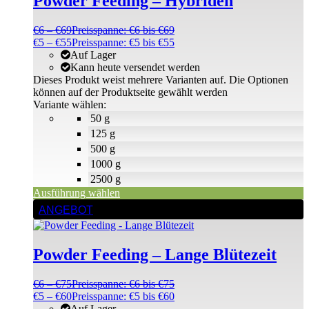
Powder Feeding – Hybriden
€
6
–
€
69
Preisspanne: €6 bis €69
€
5
–
€
55
Preisspanne: €5 bis €55
Auf Lager
Kann heute versendet werden
Dieses Produkt weist mehrere Varianten auf. Die Optionen
können auf der Produktseite gewählt werden
Variante wählen:
50 g
125 g
500 g
1000 g
2500 g
Ausführung wählen
ANGEBOT
Powder Feeding – Lange Blütezeit
€
6
–
€
75
Preisspanne: €6 bis €75
€
5
–
€
60
Preisspanne: €5 bis €60
Auf Lager