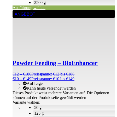
2500 g
Ausführung wählen
ANGEBOT
Powder Feeding – BioEnhancer
€
12
–
€
186
Preisspanne: €12 bis €186
€
10
–
€
149
Preisspanne: €10 bis €149
Auf Lager
Kann heute versendet werden
Dieses Produkt weist mehrere Varianten auf. Die Optionen
können auf der Produktseite gewählt werden
Variante wählen:
50 g
125 g