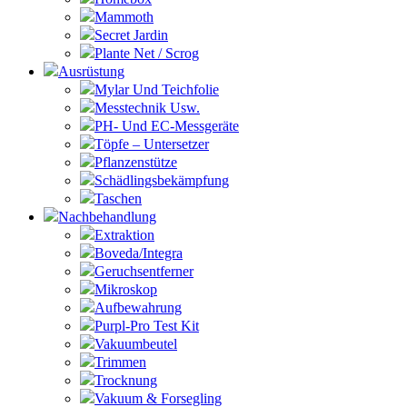
Mammoth
Secret Jardin
Plante Net / Scrog
Ausrüstung
Mylar Und Teichfolie
Messtechnik Usw.
PH- Und EC-Messgeräte
Töpfe – Untersetzer
Pflanzenstütze
Schädlingsbekämpfung
Taschen
Nachbehandlung
Extraktion
Boveda/Integra
Geruchsentferner
Mikroskop
Aufbewahrung
Purpl-Pro Test Kit
Vakuumbeutel
Trimmen
Trocknung
Vakuum & Forsegling