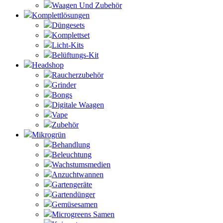
Waagen Und Zubehör
Komplettlösungen
Düngesets
Komplettset
Licht-Kits
Belüftungs-Kit
Headshop
Raucherzubehör
Grinder
Bongs
Digitale Waagen
Vape
Zubehör
Mikrogrün
Behandlung
Beleuchtung
Wachstumsmedien
Anzuchtwannen
Gartengeräte
Gartendünger
Gemüsesamen
Microgreens Samen