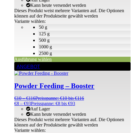
Kann heute versendet werden
Dieses Produkt weist mehrere Varianten auf. Die Optionen
können auf der Produktseite gewählt werden
Variante wählen:
50 g
125 g
500 g
1000 g
2500 g
Ausführung wählen
ANGEBOT
Powder Feeding – Booster
€
10
–
€
116
Preisspanne: €10 bis €116
€
8
–
€
93
Preisspanne: €8 bis €93
Auf Lager
Kann heute versendet werden
Dieses Produkt weist mehrere Varianten auf. Die Optionen
können auf der Produktseite gewählt werden
Variante wählen: