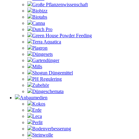
Große Pflanzenwissenschaft
Biobizz
Biotabs
Canna
Dutch Pro
Green House Powder Feeding
Terra Aquatica
Plagron
Düngesets
Gartendünger
Mills
Shogun Düngemittel
PH Regulering
Zubehör
Düngeschemata
Anbaumedien
Kokos
Erde
Leca
Perlit
Bodenverbesserung
Steinwolle