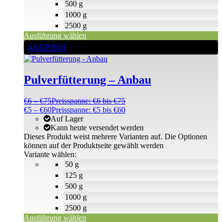
500 g
1000 g
2500 g
Ausführung wählen
ANGEBOT
Pulverfütterung – Anbau
€
6
–
€
75
Preisspanne: €6 bis €75
€
5
–
€
60
Preisspanne: €5 bis €60
Auf Lager
Kann heute versendet werden
Dieses Produkt weist mehrere Varianten auf. Die Optionen
können auf der Produktseite gewählt werden
Variante wählen:
50 g
125 g
500 g
1000 g
2500 g
Ausführung wählen