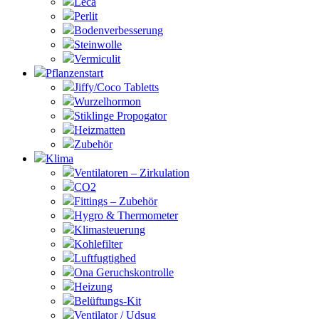
Leca
Perlit
Bodenverbesserung
Steinwolle
Vermiculit
Pflanzenstart
Jiffy/Coco Tabletts
Wurzelhormon
Stiklinge Propogator
Heizmatten
Zubehör
Klima
Ventilatoren – Zirkulation
CO2
Fittings – Zubehör
Hygro & Thermometer
Klimasteuerung
Kohlefilter
Luftfugtighed
Ona Geruchskontrolle
Heizung
Belüftungs-Kit
Ventilator / Udsug