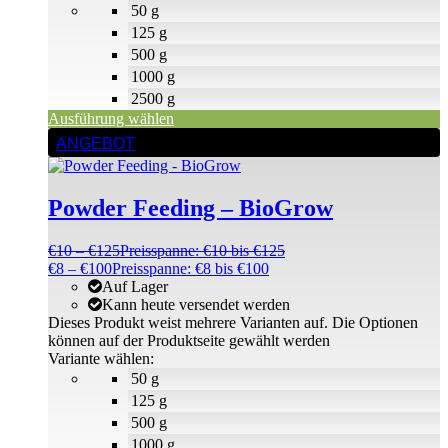
50 g
125 g
500 g
1000 g
2500 g
Ausführung wählen
ANGEBOT
Powder Feeding – BioGrow
€
10
–
€
125
Preisspanne: €10 bis €125
€
8
–
€
100
Preisspanne: €8 bis €100
Auf Lager
Kann heute versendet werden
Dieses Produkt weist mehrere Varianten auf. Die Optionen
können auf der Produktseite gewählt werden
Variante wählen:
50 g
125 g
500 g
1000 g