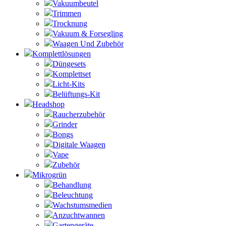
Vakuumbeutel
Trimmen
Trocknung
Vakuum & Forsegling
Waagen Und Zubehör
Komplettlösungen
Düngesets
Komplettset
Licht-Kits
Belüftungs-Kit
Headshop
Raucherzubehör
Grinder
Bongs
Digitale Waagen
Vape
Zubehör
Mikrogrün
Behandlung
Beleuchtung
Wachstumsmedien
Anzuchtwannen
Gartengeräte