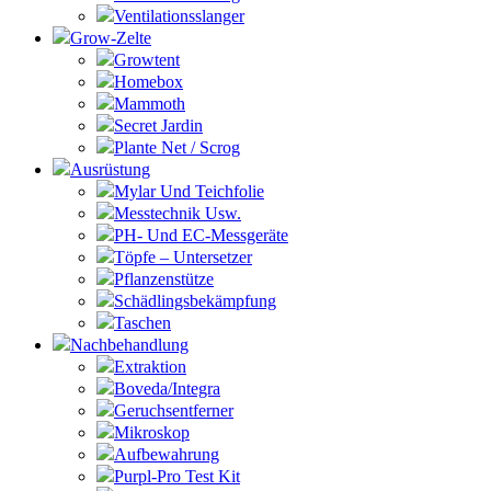
Ventilationsslanger
Grow-Zelte
Growtent
Homebox
Mammoth
Secret Jardin
Plante Net / Scrog
Ausrüstung
Mylar Und Teichfolie
Messtechnik Usw.
PH- Und EC-Messgeräte
Töpfe – Untersetzer
Pflanzenstütze
Schädlingsbekämpfung
Taschen
Nachbehandlung
Extraktion
Boveda/Integra
Geruchsentferner
Mikroskop
Aufbewahrung
Purpl-Pro Test Kit