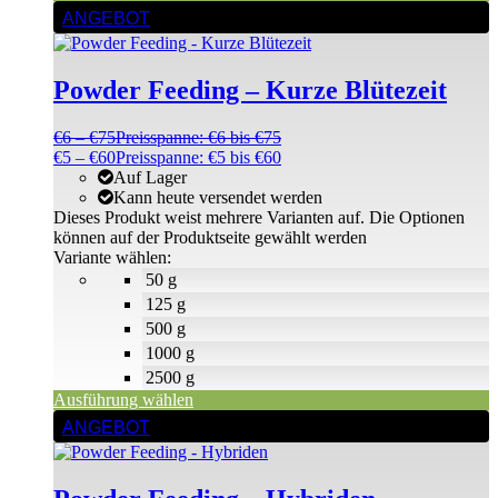
ANGEBOT
Powder Feeding – Kurze Blütezeit
€
6
–
€
75
Preisspanne: €6 bis €75
€
5
–
€
60
Preisspanne: €5 bis €60
Auf Lager
Kann heute versendet werden
Dieses Produkt weist mehrere Varianten auf. Die Optionen
können auf der Produktseite gewählt werden
Variante wählen:
50 g
125 g
500 g
1000 g
2500 g
Ausführung wählen
ANGEBOT