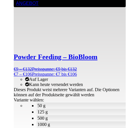
ANGEBOT
Powder Feeding – BioBloom
€
9
–
€
132
Preisspanne: €9 bis €132
€
7
–
€
106
Preisspanne: €7 bis €106
Auf Lager
Kann heute versendet werden
Dieses Produkt weist mehrere Varianten auf. Die Optionen
können auf der Produktseite gewählt werden
Variante wählen:
50 g
125 g
500 g
1000 g