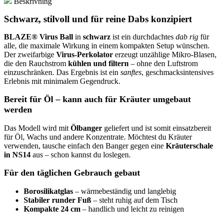
Beskrivning
Menge
Schwarz, stilvoll und für reine Dabs konzipiert
BLAZE® Virus Ball
in
schwarz
ist ein durchdachtes
dab rig
für
alle, die maximale Wirkung in einem kompakten Setup wünschen.
Der zweifarbige
Virus-Perkolator
erzeugt unzählige Mikro-Blasen,
die den Rauchstrom
kühlen und filtern
– ohne den Luftstrom
einzuschränken. Das Ergebnis ist ein
sanftes
, geschmacksintensives
Erlebnis mit minimalem Gegendruck.
Bereit für Öl – kann auch für Kräuter umgebaut
werden
Das Modell wird mit
Ölbanger
geliefert und ist somit einsatzbereit
für Öl, Wachs und andere Konzentrate. Möchtest du Kräuter
verwenden, tausche einfach den Banger gegen eine
Kräuterschale
in NS14
aus – schon kannst du loslegen.
Für den täglichen Gebrauch gebaut
Borosilikatglas
– wärmebeständig und langlebig
Stabiler runder Fuß
– steht ruhig auf dem Tisch
Kompakte 24 cm
– handlich und leicht zu reinigen