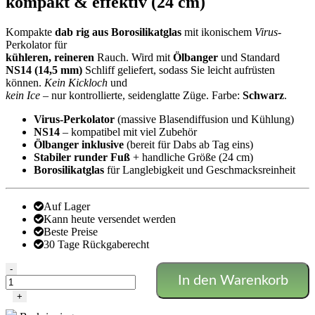
kompakt & effektiv (24 cm)
Kompakte
dab rig aus Borosilikatglas
mit ikonischem
Virus
-
Perkolator für
kühleren, reineren
Rauch. Wird mit
Ölbanger
und Standard
NS14 (14,5 mm)
Schliff geliefert, sodass Sie leicht aufrüsten
können.
Kein Kickloch
und
kein Ice
– nur kontrollierte, seidenglatte Züge. Farbe:
Schwarz
.
Virus-Perkolator
(massive Blasendiffusion und Kühlung)
NS14
– kompatibel mit viel Zubehör
Ölbanger inklusive
(bereit für Dabs ab Tag eins)
Stabiler runder Fuß
+ handliche Größe (24 cm)
Borosilikatglas
für Langlebigkeit und Geschmacksreinheit
Auf Lager
Kann heute versendet werden
Beste Preise
30 Tage Rückgaberecht
BLAZE
-
In den Warenkorb
Virus-
Ölbong/Dab
+
Rig