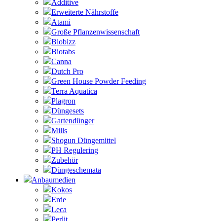
Additive
Erweiterte Nährstoffe
Atami
Große Pflanzenwissenschaft
Biobizz
Biotabs
Canna
Dutch Pro
Green House Powder Feeding
Terra Aquatica
Plagron
Düngesets
Gartendünger
Mills
Shogun Düngemittel
PH Regulering
Zubehör
Düngeschemata
Anbaumedien
Kokos
Erde
Leca
Perlit