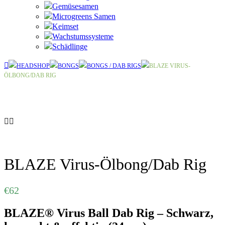
Gemüsesamen
Microgreens Samen
Keimset
Wachstumssysteme
Schädlinge
HEADSHOP
BONGS
BONGS / DAB RIGS
BLAZE VIRUS-
ÖLBONG/DAB RIG
BLAZE Virus-Ölbong/Dab Rig
€
62
BLAZE® Virus Ball Dab Rig – Schwarz,