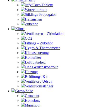
Pflanzenstart
Jiffy/Coco Tabletts
Wurzelhormon
Stiklinge Propogator
Heizmatten
Zubehör
Klima
Ventilatoren – Zirkulation
CO2
Fittings – Zubehör
Hygro & Thermometer
Klimasteuerung
Kohlefilter
Luftfugtighed
Ona Geruchskontrolle
Heizung
Belüftungs-Kit
Ventilator / Udsug
Ventilationsslanger
Grow-Zelte
Growtent
Homebox
Mammoth