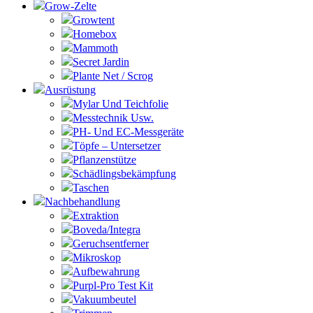
Grow-Zelte
Growtent
Homebox
Mammoth
Secret Jardin
Plante Net / Scrog
Ausrüstung
Mylar Und Teichfolie
Messtechnik Usw.
PH- Und EC-Messgeräte
Töpfe – Untersetzer
Pflanzenstütze
Schädlingsbekämpfung
Taschen
Nachbehandlung
Extraktion
Boveda/Integra
Geruchsentferner
Mikroskop
Aufbewahrung
Purpl-Pro Test Kit
Vakuumbeutel