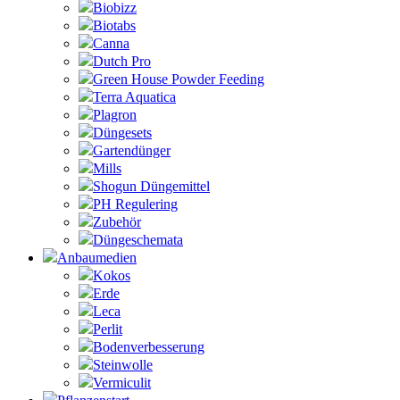
Biobizz
Biotabs
Canna
Dutch Pro
Green House Powder Feeding
Terra Aquatica
Plagron
Düngesets
Gartendünger
Mills
Shogun Düngemittel
PH Regulering
Zubehör
Düngeschemata
Anbaumedien
Kokos
Erde
Leca
Perlit
Bodenverbesserung
Steinwolle
Vermiculit