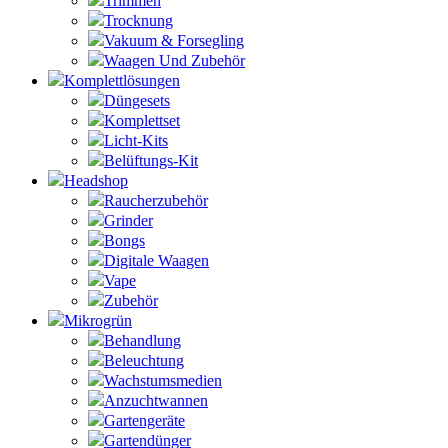
Trimmen
Trocknung
Vakuum & Forsegling
Waagen Und Zubehör
Komplettlösungen
Düngesets
Komplettset
Licht-Kits
Belüftungs-Kit
Headshop
Raucherzubehör
Grinder
Bongs
Digitale Waagen
Vape
Zubehör
Mikrogrün
Behandlung
Beleuchtung
Wachstumsmedien
Anzuchtwannen
Gartengeräte
Gartendünger