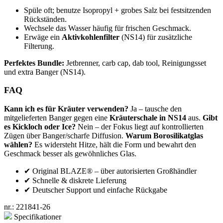
Spüle oft; benutze Isopropyl + grobes Salz bei festsitzenden
Rückständen.
Wechsele das Wasser häufig für frischen Geschmack.
Erwäge ein
Aktivkohlenfilter
(NS14) für zusätzliche
Filterung.
Perfektes Bundle:
Jetbrenner, carb cap, dab tool, Reinigungsset
und extra Banger (NS14).
FAQ
Kann ich es für Kräuter verwenden?
Ja – tausche den
mitgelieferten Banger gegen eine
Kräuterschale in NS14
aus.
Gibt
es Kickloch oder Ice?
Nein – der Fokus liegt auf kontrollierten
Zügen über Banger/scharfe Diffusion.
Warum Borosilikatglas
wählen?
Es widersteht Hitze, hält die Form und bewahrt den
Geschmack besser als gewöhnliches Glas.
✔ Original BLAZE® – über autorisierten Großhändler
✔ Schnelle & diskrete Lieferung
✔ Deutscher Support und einfache Rückgabe
nr.:
221841-26
Specifikationer