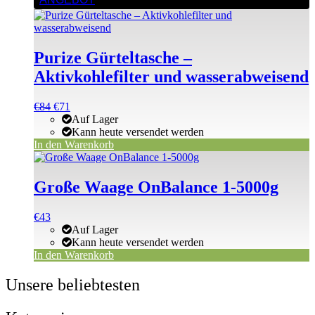
Purize Gürteltasche –
Aktivkohlefilter und wasserabweisend
Ursprünglicher
Aktueller
€
84
€
71
Preis
Preis
Auf Lager
war:
ist:
Kann heute versendet werden
€84
€71.
In den Warenkorb
Große Waage OnBalance 1-5000g
€
43
Auf Lager
Kann heute versendet werden
In den Warenkorb
Unsere beliebtesten