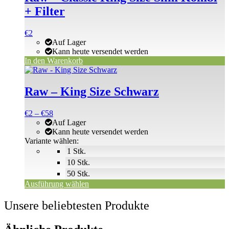
+ Filter
€
2
Auf Lager
Kann heute versendet werden
In den Warenkorb
Dieses
Produkt
weist
Raw – King Size Schwarz
mehrere
Varianten
Preisspanne:
€
2
–
€
58
auf.
€2
Auf Lager
Die
bis
Kann heute versendet werden
Optionen
€58
Variante wählen:
können
1 Stk.
auf
der
10 Stk.
Produktseite
50 Stk.
gewählt
Ausführung wählen
werden
Unsere beliebtesten Produkte