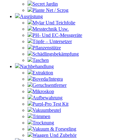
Secret Jardin
Plante Net / Scrog
Ausrüstung
Mylar Und Teichfolie
Messtechnik Usw.
PH- Und EC-Messgeräte
Töpfe – Untersetzer
Pflanzenstütze
Schädlingsbekämpfung
Taschen
Nachbehandlung
Extraktion
Boveda/Integra
Geruchsentferner
Mikroskop
Aufbewahrung
Purpl-Pro Test Kit
Vakuumbeutel
Trimmen
Trocknung
Vakuum & Forsegling
Waagen Und Zubehör