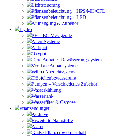
Lichtsteuerung
Pflanzenbeleuchtung – HPS/MH/CFL
Pflanzenbeleuchtung – LED
Aufhängung & Zubehör
Hydro
PH – EC Messgeräte
Alien-Systeme
Autopot
Oxypot
Terra Aquatica Bewässerungssystem
Vertikale Anbausysteme
Wilma Anzuchtsysteme
Tröpfchenbewässerung
Pumpen – Verschiedenes Zubehör
Wasserkühlung
Wassertank
Wasserfilter & Osmose
Pflanzendünger
Additive
Erweiterte Nährstoffe
Atami
Große Pflanzenwissenschaft