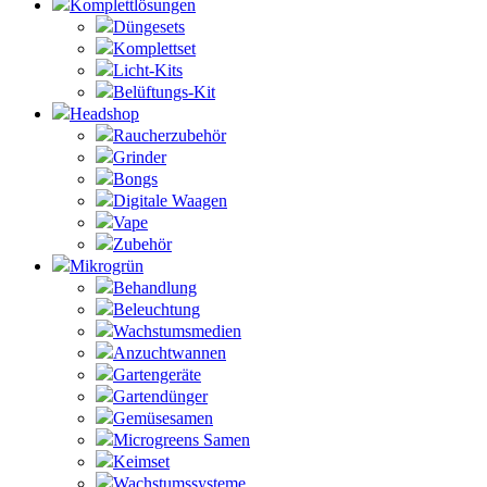
Komplettlösungen
Düngesets
Komplettset
Licht-Kits
Belüftungs-Kit
Headshop
Raucherzubehör
Grinder
Bongs
Digitale Waagen
Vape
Zubehör
Mikrogrün
Behandlung
Beleuchtung
Wachstumsmedien
Anzuchtwannen
Gartengeräte
Gartendünger
Gemüsesamen
Microgreens Samen
Keimset
Wachstumssysteme