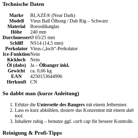
Technische Daten
Marke
BLAZE® (Near Dark)
Modell
Virus Ball Ölbong / Dab Rig – Schwarz
Material
Borosilikatglas
Höhe
240 mm
Durchmesser
Ø 65/25 mm
Schliff
NS14 (14,5 mm)
Perkolator
Virus-/„loch“-Perkolator
Ice-Funktion
Nein
Kickloch
Nein
Öl (dabs)
Ja –
Ölbanger inkl.
Gewicht
ca. 0,66 kg
EAN
4250153644996
Herkunft
CN
So dabbt man (kurze Anleitung)
Erhitze die
Unterseite des Bangers
mit einem Jetbrenner.
Lass es kurz abkühlen, dosiere das Konzentrat mit einem
dab
tool
.
Inhaliere ruhig – benutze ggf.
carb cap
für bessere Kontrolle.
Reinigung & Profi-Tipps