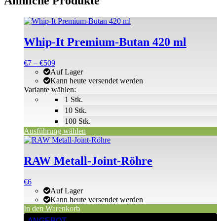
Ähnliche Produkte
Dieses
Produkt
weist
Whip-It Premium-Butan 420 ml
mehrere
Varianten
Preisspanne:
€
7
–
€
509
auf.
€7
Auf Lager
Die
bis
Kann heute versendet werden
Optionen
€509
Variante wählen:
können
1 Stk.
auf
der
10 Stk.
Produktseite
100 Stk.
gewählt
Ausführung wählen
werden
RAW Metall-Joint-Röhre
€
6
Auf Lager
Kann heute versendet werden
In den Warenkorb
ANGEBOT