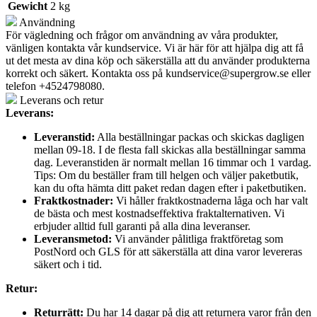
Gewicht
2 kg
Användning
För vägledning och frågor om användning av våra produkter,
vänligen kontakta vår kundservice. Vi är här för att hjälpa dig att få
ut det mesta av dina köp och säkerställa att du använder produkterna
korrekt och säkert. Kontakta oss på
kundservice@supergrow.se
eller
telefon +4524798080.
Leverans och retur
Leverans:
Leveranstid:
Alla beställningar packas och skickas dagligen
mellan 09-18. I de flesta fall skickas alla beställningar samma
dag. Leveranstiden är normalt mellan 16 timmar och 1 vardag.
Tips: Om du beställer fram till helgen och väljer paketbutik,
kan du ofta hämta ditt paket redan dagen efter i paketbutiken.
Fraktkostnader:
Vi håller fraktkostnaderna låga och har valt
de bästa och mest kostnadseffektiva fraktalternativen. Vi
erbjuder alltid full garanti på alla dina leveranser.
Leveransmetod:
Vi använder pålitliga fraktföretag som
PostNord och GLS för att säkerställa att dina varor levereras
säkert och i tid.
Retur:
Returrätt:
Du har 14 dagar på dig att returnera varor från den