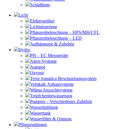
Schädlinge
Licht
Elektroartikel
Lichtsteuerung
Pflanzenbeleuchtung – HPS/MH/CFL
Pflanzenbeleuchtung – LED
Aufhängung & Zubehör
Hydro
PH – EC Messgeräte
Alien-Systeme
Autopot
Oxypot
Terra Aquatica Bewässerungssystem
Vertikale Anbausysteme
Wilma Anzuchtsysteme
Tröpfchenbewässerung
Pumpen – Verschiedenes Zubehör
Wasserkühlung
Wassertank
Wasserfilter & Osmose
Pflanzendünger