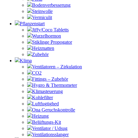
Bodenverbesserung
Steinwolle
Vermiculit
Pflanzenstart
Jiffy/Coco Tabletts
Wurzelhormon
Stiklinge Propogator
Heizmatten
Zubehör
Klima
Ventilatoren – Zirkulation
CO2
Fittings – Zubehör
Hygro & Thermometer
Klimasteuerung
Kohlefilter
Luftfugtighed
Ona Geruchskontrolle
Heizung
Belüftungs-Kit
Ventilator / Udsug
Ventilationsslanger