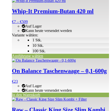
Dieses
Produkt
weist
Whip-It Premium-Butan 420 ml
mehrere
Varianten
Preisspanne:
€
7
–
€
509
auf.
€7
Auf Lager
Die
bis
Kann heute versendet werden
Optionen
€509
Variante wählen:
können
1 Stk.
auf
der
10 Stk.
Produktseite
100 Stk.
gewählt
Ausführung wählen
werden
On Balance Taschenwaage – 0,1-600g
€
23
Auf Lager
Kann heute versendet werden
In den Warenkorb
Raw – Classic King Size Slim Kombi