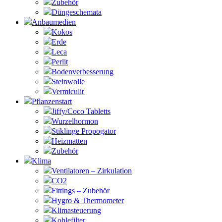
Zubehör
Düngeschemata
Anbaumedien
Kokos
Erde
Leca
Perlit
Bodenverbesserung
Steinwolle
Vermiculit
Pflanzenstart
Jiffy/Coco Tabletts
Wurzelhormon
Stiklinge Propogator
Heizmatten
Zubehör
Klima
Ventilatoren – Zirkulation
CO2
Fittings – Zubehör
Hygro & Thermometer
Klimasteuerung
Kohlefilter