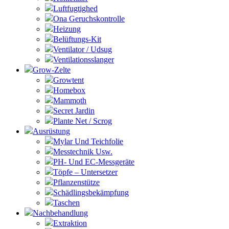
Luftfugtighed
Ona Geruchskontrolle
Heizung
Belüftungs-Kit
Ventilator / Udsug
Ventilationsslanger
Grow-Zelte
Growtent
Homebox
Mammoth
Secret Jardin
Plante Net / Scrog
Ausrüstung
Mylar Und Teichfolie
Messtechnik Usw.
PH- Und EC-Messgeräte
Töpfe – Untersetzer
Pflanzenstütze
Schädlingsbekämpfung
Taschen
Nachbehandlung
Extraktion