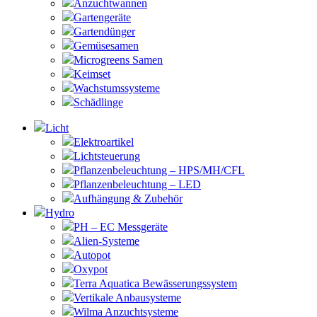
Anzuchtwannen
Gartengeräte
Gartendünger
Gemüsesamen
Microgreens Samen
Keimset
Wachstumssysteme
Schädlinge
Licht
Elektroartikel
Lichtsteuerung
Pflanzenbeleuchtung – HPS/MH/CFL
Pflanzenbeleuchtung – LED
Aufhängung & Zubehör
Hydro
PH – EC Messgeräte
Alien-Systeme
Autopot
Oxypot
Terra Aquatica Bewässerungssystem
Vertikale Anbausysteme
Wilma Anzuchtsysteme