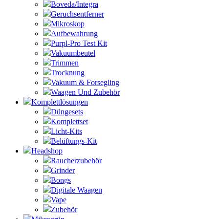
Boveda/Integra
Geruchsentferner
Mikroskop
Aufbewahrung
Purpl-Pro Test Kit
Vakuumbeutel
Trimmen
Trocknung
Vakuum & Forsegling
Waagen Und Zubehör
Komplettlösungen
Düngesets
Komplettset
Licht-Kits
Belüftungs-Kit
Headshop
Raucherzubehör
Grinder
Bongs
Digitale Waagen
Vape
Zubehör