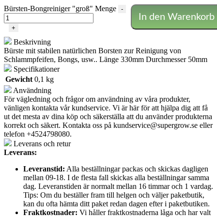
Bürsten-Bongreiniger "groß" Menge
-
In den Warenkorb
+
Beskrivning
Bürste mit stabilen natürlichen Borsten zur Reinigung von
Schlammpfeifen, Bongs, usw.. Länge 330mm Durchmesser 50mm
Specifikationer
Gewicht
0,1 kg
Användning
För vägledning och frågor om användning av våra produkter,
vänligen kontakta vår kundservice. Vi är här för att hjälpa dig att få
ut det mesta av dina köp och säkerställa att du använder produkterna
korrekt och säkert. Kontakta oss på
kundservice@supergrow.se
eller
telefon +4524798080.
Leverans och retur
Leverans:
Leveranstid:
Alla beställningar packas och skickas dagligen
mellan 09-18. I de flesta fall skickas alla beställningar samma
dag. Leveranstiden är normalt mellan 16 timmar och 1 vardag.
Tips: Om du beställer fram till helgen och väljer paketbutik,
kan du ofta hämta ditt paket redan dagen efter i paketbutiken.
Fraktkostnader:
Vi håller fraktkostnaderna låga och har valt