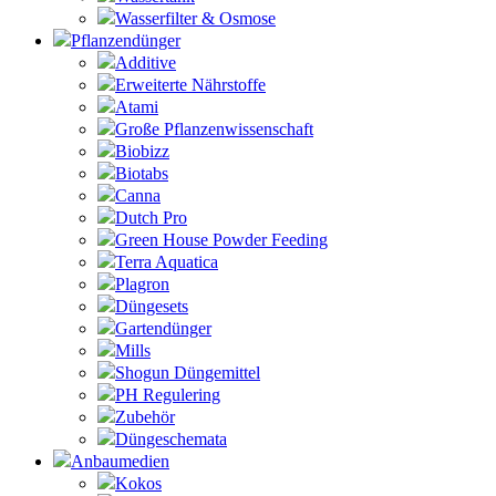
Wasserfilter & Osmose
Pflanzendünger
Additive
Erweiterte Nährstoffe
Atami
Große Pflanzenwissenschaft
Biobizz
Biotabs
Canna
Dutch Pro
Green House Powder Feeding
Terra Aquatica
Plagron
Düngesets
Gartendünger
Mills
Shogun Düngemittel
PH Regulering
Zubehör
Düngeschemata
Anbaumedien
Kokos