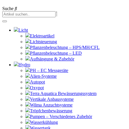
Suche
Licht
Elektroartikel
Lichtsteuerung
Pflanzenbeleuchtung – HPS/MH/CFL
Pflanzenbeleuchtung – LED
Aufhängung & Zubehör
Hydro
PH – EC Messgeräte
Alien-Systeme
Autopot
Oxypot
Terra Aquatica Bewässerungssystem
Vertikale Anbausysteme
Wilma Anzuchtsysteme
Tröpfchenbewässerung
Pumpen – Verschiedenes Zubehör
Wasserkühlung
Wassertank