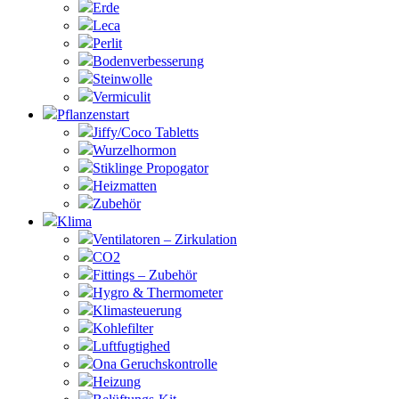
Erde
Leca
Perlit
Bodenverbesserung
Steinwolle
Vermiculit
Pflanzenstart
Jiffy/Coco Tabletts
Wurzelhormon
Stiklinge Propogator
Heizmatten
Zubehör
Klima
Ventilatoren – Zirkulation
CO2
Fittings – Zubehör
Hygro & Thermometer
Klimasteuerung
Kohlefilter
Luftfugtighed
Ona Geruchskontrolle
Heizung