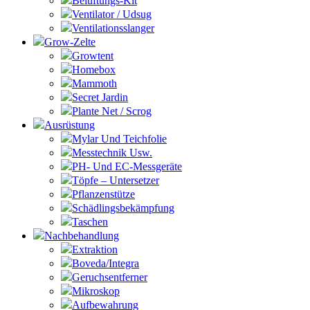
Belüftungs-Kit
Ventilator / Udsug
Ventilationsslanger
Grow-Zelte
Growtent
Homebox
Mammoth
Secret Jardin
Plante Net / Scrog
Ausrüstung
Mylar Und Teichfolie
Messtechnik Usw.
PH- Und EC-Messgeräte
Töpfe – Untersetzer
Pflanzenstütze
Schädlingsbekämpfung
Taschen
Nachbehandlung
Extraktion
Boveda/Integra
Geruchsentferner
Mikroskop
Aufbewahrung