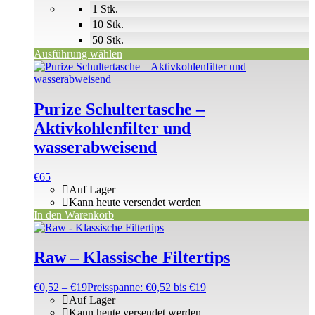
1 Stk.
10 Stk.
50 Stk.
Ausführung wählen
Purize Schultertasche –
Aktivkohlenfilter und
wasserabweisend
€
65
Auf Lager
Kann heute versendet werden
In den Warenkorb
Raw – Klassische Filtertips
€
0,52
–
€
19
Preisspanne: €0,52 bis €19
Auf Lager
Kann heute versendet werden