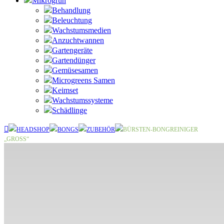
Mikrogrün
Behandlung
Beleuchtung
Wachstumsmedien
Anzuchtwannen
Gartengeräte
Gartendünger
Gemüsesamen
Microgreens Samen
Keimset
Wachstumssysteme
Schädlinge
HEADSHOP
BONGS
ZUBEHÖR
BÜRSTEN-BONGREINIGER
„GROSS“