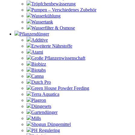
Tröpfchenbewässerung
Pumpen – Verschiedenes Zubehör
Wasserkühlung
Wassertank
Wasserfilter & Osmose
Pflanzendünger
Additive
Erweiterte Nährstoffe
Atami
Große Pflanzenwissenschaft
Biobizz
Biotabs
Canna
Dutch Pro
Green House Powder Feeding
Terra Aquatica
Plagron
Düngesets
Gartendünger
Mills
Shogun Düngemittel
PH Regulering