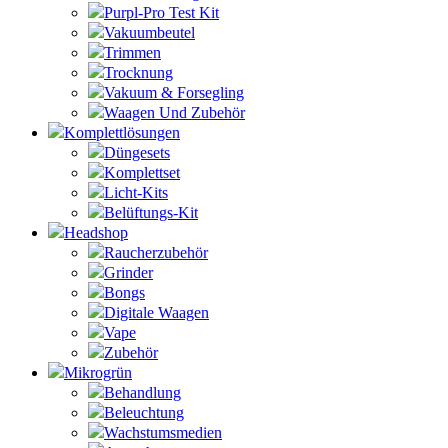
Purpl-Pro Test Kit
Vakuumbeutel
Trimmen
Trocknung
Vakuum & Forsegling
Waagen Und Zubehör
Komplettlösungen
Düngesets
Komplettset
Licht-Kits
Belüftungs-Kit
Headshop
Raucherzubehör
Grinder
Bongs
Digitale Waagen
Vape
Zubehör
Mikrogrün
Behandlung
Beleuchtung
Wachstumsmedien