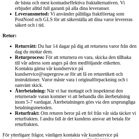
de bästa och mest kostnadseffektiva fraktalternativen. Vi
erbjuder alltid full garanti på alla dina leveranser.
Leveransmetod:
Vi använder pålitliga fraktföretag som
PostNord och GLS för att säkerställa att dina varor levereras
säkert och i tid.
Retur:
Returrätt:
Du har 14 dagar på dig att returnera varor från den
dag du mottar dem.
Returprocess:
För att returnera en vara, skicka den tillbaka
till vår adress som anges på den medföljande etiketten.
Kontakta gärna vår kundservice på
kundservice@supergrow.se för att få en returetikett och
instruktioner. Varor måste vara i originalförpackning och i
oanvänt skick.
Återbetalning:
När vi har mottagit och inspekterat den
returnerade varan kommer vi att behandla din återbetalning
inom 5-7 vardagar. Återbetalningen görs via den ursprungliga
betalningsmetoden.
Returfrakt:
Om returen beror på ett fel från vår sida täcker vi
returfrakten. I andra fall är det kundens ansvar att betala för
returfrakten.
För ytterligare frågor, vänligen kontakta vår kundservice på