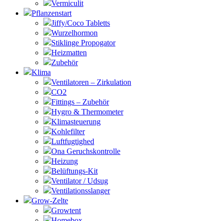
Vermiculit
Pflanzenstart
Jiffy/Coco Tabletts
Wurzelhormon
Stiklinge Propogator
Heizmatten
Zubehör
Klima
Ventilatoren – Zirkulation
CO2
Fittings – Zubehör
Hygro & Thermometer
Klimasteuerung
Kohlefilter
Luftfugtighed
Ona Geruchskontrolle
Heizung
Belüftungs-Kit
Ventilator / Udsug
Ventilationsslanger
Grow-Zelte
Growtent
Homebox