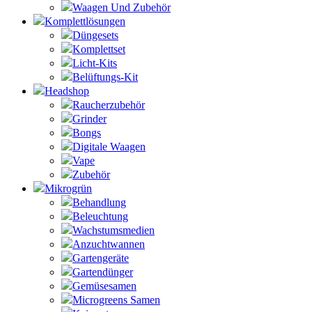
Waagen Und Zubehör
Komplettlösungen
Düngesets
Komplettset
Licht-Kits
Belüftungs-Kit
Headshop
Raucherzubehör
Grinder
Bongs
Digitale Waagen
Vape
Zubehör
Mikrogrün
Behandlung
Beleuchtung
Wachstumsmedien
Anzuchtwannen
Gartengeräte
Gartendünger
Gemüsesamen
Microgreens Samen