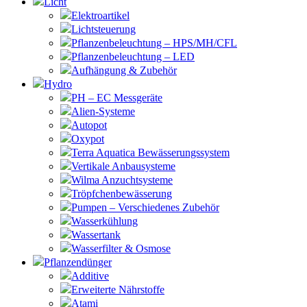
Licht
Elektroartikel
Lichtsteuerung
Pflanzenbeleuchtung – HPS/MH/CFL
Pflanzenbeleuchtung – LED
Aufhängung & Zubehör
Hydro
PH – EC Messgeräte
Alien-Systeme
Autopot
Oxypot
Terra Aquatica Bewässerungssystem
Vertikale Anbausysteme
Wilma Anzuchtsysteme
Tröpfchenbewässerung
Pumpen – Verschiedenes Zubehör
Wasserkühlung
Wassertank
Wasserfilter & Osmose
Pflanzendünger
Additive
Erweiterte Nährstoffe
Atami