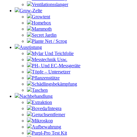
Ventilationsslanger
Grow-Zelte
Growtent
Homebox
Mammoth
Secret Jardin
Plante Net / Scrog
Ausrüstung
Mylar Und Teichfolie
Messtechnik Usw.
PH- Und EC-Messgeräte
Töpfe – Untersetzer
Pflanzenstütze
Schädlingsbekämpfung
Taschen
Nachbehandlung
Extraktion
Boveda/Integra
Geruchsentferner
Mikroskop
Aufbewahrung
Purpl-Pro Test Kit