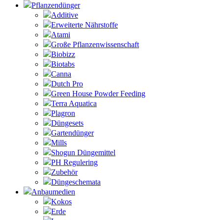
Pflanzendünger
Additive
Erweiterte Nährstoffe
Atami
Große Pflanzenwissenschaft
Biobizz
Biotabs
Canna
Dutch Pro
Green House Powder Feeding
Terra Aquatica
Plagron
Düngesets
Gartendünger
Mills
Shogun Düngemittel
PH Regulering
Zubehör
Düngeschemata
Anbaumedien
Kokos
Erde