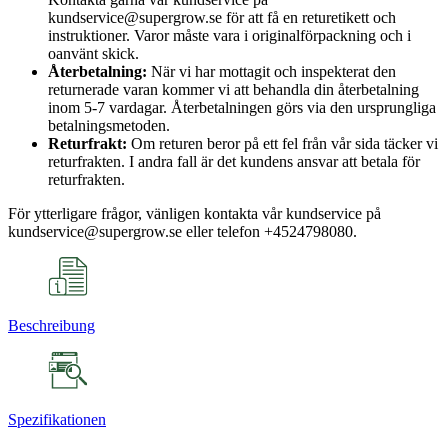
kundservice@supergrow.se för att få en returetikett och
instruktioner. Varor måste vara i originalförpackning och i
oanvänt skick.
Återbetalning:
När vi har mottagit och inspekterat den
returnerade varan kommer vi att behandla din återbetalning
inom 5-7 vardagar. Återbetalningen görs via den ursprungliga
betalningsmetoden.
Returfrakt:
Om returen beror på ett fel från vår sida täcker vi
returfrakten. I andra fall är det kundens ansvar att betala för
returfrakten.
För ytterligare frågor, vänligen kontakta vår kundservice på
kundservice@supergrow.se eller telefon +4524798080.
Beschreibung
Spezifikationen