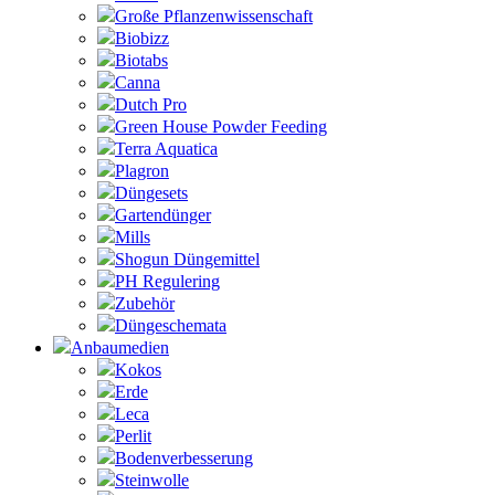
Große Pflanzenwissenschaft
Biobizz
Biotabs
Canna
Dutch Pro
Green House Powder Feeding
Terra Aquatica
Plagron
Düngesets
Gartendünger
Mills
Shogun Düngemittel
PH Regulering
Zubehör
Düngeschemata
Anbaumedien
Kokos
Erde
Leca
Perlit
Bodenverbesserung
Steinwolle