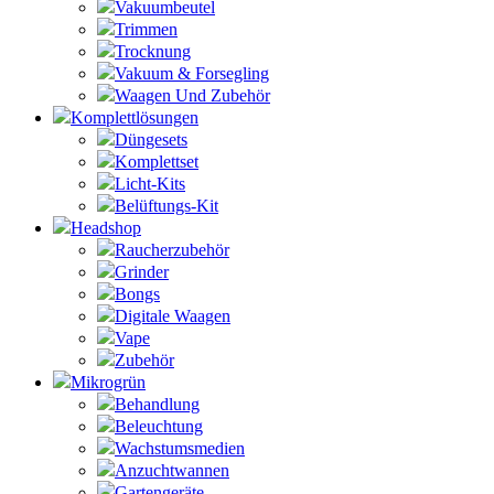
Vakuumbeutel
Trimmen
Trocknung
Vakuum & Forsegling
Waagen Und Zubehör
Komplettlösungen
Düngesets
Komplettset
Licht-Kits
Belüftungs-Kit
Headshop
Raucherzubehör
Grinder
Bongs
Digitale Waagen
Vape
Zubehör
Mikrogrün
Behandlung
Beleuchtung
Wachstumsmedien
Anzuchtwannen
Gartengeräte