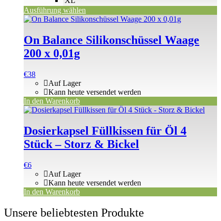
XL
Ausführung wählen
On Balance Silikonschüssel Waage
200 x 0,01g
€
38
Auf Lager
Kann heute versendet werden
In den Warenkorb
Dosierkapsel Füllkissen für Öl 4
Stück – Storz & Bickel
€
6
Auf Lager
Kann heute versendet werden
In den Warenkorb
Unsere beliebtesten Produkte