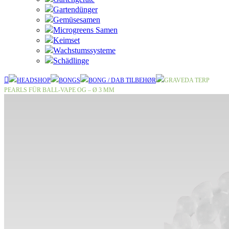
Gartendünger
Gemüsesamen
Microgreens Samen
Keimset
Wachstumssysteme
Schädlinge
HEADSHOP
BONGS
BONG / DAB TILBEHØR
GRAVEDA TERP
PEARLS FÜR BALL-VAPE OG – Ø 3 MM