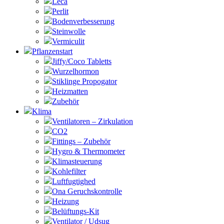
Leca
Perlit
Bodenverbesserung
Steinwolle
Vermiculit
Pflanzenstart
Jiffy/Coco Tabletts
Wurzelhormon
Stiklinge Propogator
Heizmatten
Zubehör
Klima
Ventilatoren – Zirkulation
CO2
Fittings – Zubehör
Hygro & Thermometer
Klimasteuerung
Kohlefilter
Luftfugtighed
Ona Geruchskontrolle
Heizung
Belüftungs-Kit
Ventilator / Udsug