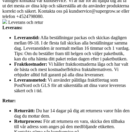
vänligen kontakta vår kundservice. Vi är här för att hjälpa dig att få
ut det mesta av dina köp och säkerställa att du använder produkterna
korrekt och säkert. Kontakta oss på
kundservice@supergrow.se
eller
telefon +4524798080.
Leverans och retur
Leverans:
Leveranstid:
Alla beställningar packas och skickas dagligen
mellan 09-18. I de flesta fall skickas alla beställningar samma
dag. Leveranstiden är normalt mellan 16 timmar och 1 vardag.
Tips: Om du beställer fram till helgen och väljer paketbutik,
kan du ofta hämta ditt paket redan dagen efter i paketbutiken.
Fraktkostnader:
Vi håller fraktkostnaderna låga och har valt
de bästa och mest kostnadseffektiva fraktalternativen. Vi
erbjuder alltid full garanti på alla dina leveranser.
Leveransmetod:
Vi använder pålitliga fraktföretag som
PostNord och GLS för att säkerställa att dina varor levereras
säkert och i tid.
Retur:
Returrätt:
Du har 14 dagar på dig att returnera varor från den
dag du mottar dem.
Returprocess:
För att returnera en vara, skicka den tillbaka
till vår adress som anges på den medföljande etiketten.
Kontakta gärna vår kundservice på