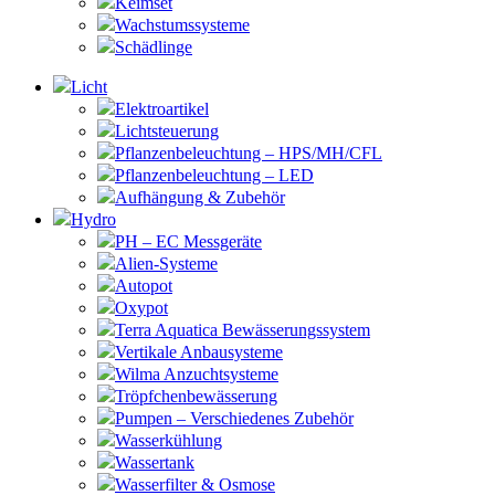
Keimset
Wachstumssysteme
Schädlinge
Licht
Elektroartikel
Lichtsteuerung
Pflanzenbeleuchtung – HPS/MH/CFL
Pflanzenbeleuchtung – LED
Aufhängung & Zubehör
Hydro
PH – EC Messgeräte
Alien-Systeme
Autopot
Oxypot
Terra Aquatica Bewässerungssystem
Vertikale Anbausysteme
Wilma Anzuchtsysteme
Tröpfchenbewässerung
Pumpen – Verschiedenes Zubehör
Wasserkühlung
Wassertank
Wasserfilter & Osmose