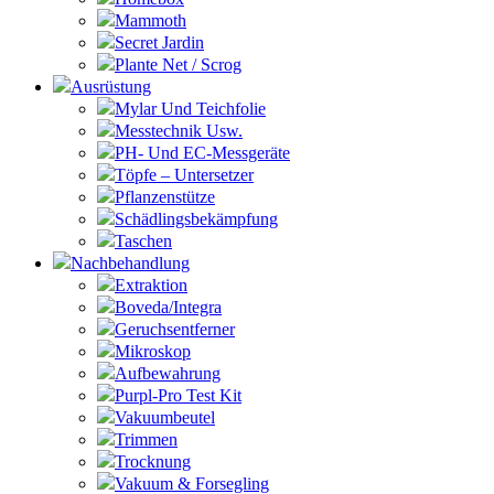
Mammoth
Secret Jardin
Plante Net / Scrog
Ausrüstung
Mylar Und Teichfolie
Messtechnik Usw.
PH- Und EC-Messgeräte
Töpfe – Untersetzer
Pflanzenstütze
Schädlingsbekämpfung
Taschen
Nachbehandlung
Extraktion
Boveda/Integra
Geruchsentferner
Mikroskop
Aufbewahrung
Purpl-Pro Test Kit
Vakuumbeutel
Trimmen
Trocknung
Vakuum & Forsegling