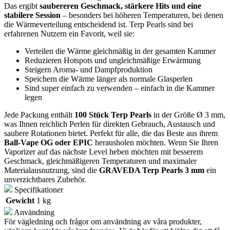
Das ergibt
saubereren Geschmack, stärkere Hits und eine
stabilere Session
– besonders bei höheren Temperaturen, bei denen
die Wärmeverteilung entscheidend ist. Terp Pearls sind bei
erfahrenen Nutzern ein Favorit, weil sie:
Verteilen die Wärme gleichmäßig in der gesamten Kammer
Reduzieren Hotspots und ungleichmäßige Erwärmung
Steigern Aroma- und Dampfproduktion
Speichern die Wärme länger als normale Glasperlen
Sind super einfach zu verwenden – einfach in die Kammer
legen
Jede Packung enthält
100 Stück Terp Pearls
in der Größe Ø 3 mm,
was Ihnen reichlich Perlen für direkten Gebrauch, Austausch und
saubere Rotationen bietet. Perfekt für alle, die das Beste aus ihrem
Ball-Vape OG oder EPIC
herausholen möchten. Wenn Sie Ihren
Vaporizer auf das nächste Level heben möchten mit besserem
Geschmack, gleichmäßigeren Temperaturen und maximaler
Materialausnutzung, sind die
GRAVEDA Terp Pearls 3 mm
ein
unverzichtbares Zubehör.
Specifikationer
Gewicht
1 kg
Användning
För vägledning och frågor om användning av våra produkter,