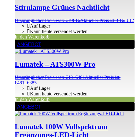
Stirnlampe Grünes Nachtlicht
Ursprünglicher Preis war: €19
€
16
Aktueller Preis ist: €16.
€
12
Auf Lager
Kann heute versendet werden
In den Warenkorb
ANGEBOT
Lumatek – ATS300W Pro
Ursprünglicher Preis war: €481
€
481
Aktueller Preis ist:
€481.
€
385
Auf Lager
Kann heute versendet werden
In den Warenkorb
ANGEBOT
Lumatek 100W Vollspektrum
Ergänzungs-LED-Licht