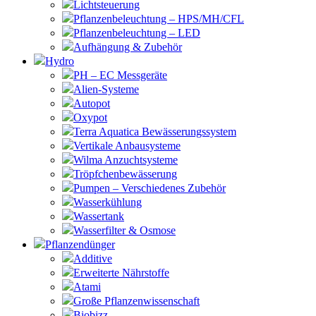
Lichtsteuerung
Pflanzenbeleuchtung – HPS/MH/CFL
Pflanzenbeleuchtung – LED
Aufhängung & Zubehör
Hydro
PH – EC Messgeräte
Alien-Systeme
Autopot
Oxypot
Terra Aquatica Bewässerungssystem
Vertikale Anbausysteme
Wilma Anzuchtsysteme
Tröpfchenbewässerung
Pumpen – Verschiedenes Zubehör
Wasserkühlung
Wassertank
Wasserfilter & Osmose
Pflanzendünger
Additive
Erweiterte Nährstoffe
Atami
Große Pflanzenwissenschaft
Biobizz