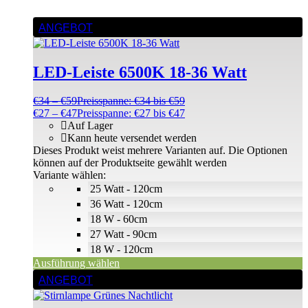
ANGEBOT
LED-Leiste 6500K 18-36 Watt
€
34
–
€
59
Preisspanne: €34 bis €59
€
27
–
€
47
Preisspanne: €27 bis €47
Auf Lager
Kann heute versendet werden
Dieses Produkt weist mehrere Varianten auf. Die Optionen
können auf der Produktseite gewählt werden
Variante wählen:
25 Watt - 120cm
36 Watt - 120cm
18 W - 60cm
27 Watt - 90cm
18 W - 120cm
Ausführung wählen
ANGEBOT