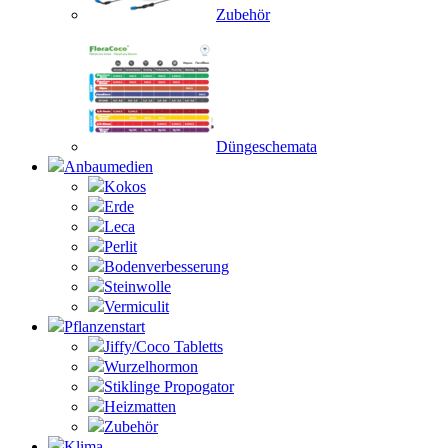
Zubehör
Düngeschemata
Anbaumedien
Kokos
Erde
Leca
Perlit
Bodenverbesserung
Steinwolle
Vermiculit
Pflanzenstart
Jiffy/Coco Tabletts
Wurzelhormon
Stiklinge Propogator
Heizmatten
Zubehör
Klima