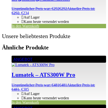
Ursprünglicher Preis war: €292
€
292
Aktueller Preis ist:
€292.
€
234
Auf Lager
Kann heute versendet werden
In den Warenkorb
Unsere beliebtesten Produkte
Ähnliche Produkte
ANGEBOT
Lumatek – ATS300W Pro
Ursprünglicher Preis war: €481
€
481
Aktueller Preis ist:
€481.
€
385
Auf Lager
Kann heute versendet werden
In den Warenkorb