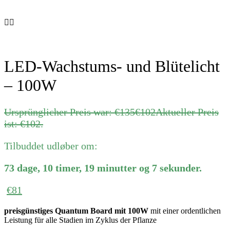
LED-Wachstums- und Blütelicht
– 100W
Ursprünglicher Preis war: €135
€
102
Aktueller Preis
ist: €102.
Tilbuddet udløber om:
73
dage
,
10
timer
,
19
minutter
og
7
sekunder
.
€
81
preisgünstiges Quantum Board
mit 100W
mit einer ordentlichen
Leistung für alle Stadien im Zyklus der Pflanze