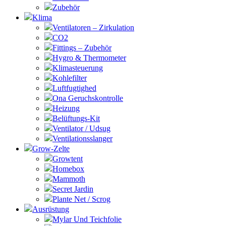
Zubehör
Klima
Ventilatoren – Zirkulation
CO2
Fittings – Zubehör
Hygro & Thermometer
Klimasteuerung
Kohlefilter
Luftfugtighed
Ona Geruchskontrolle
Heizung
Belüftungs-Kit
Ventilator / Udsug
Ventilationsslanger
Grow-Zelte
Growtent
Homebox
Mammoth
Secret Jardin
Plante Net / Scrog
Ausrüstung
Mylar Und Teichfolie