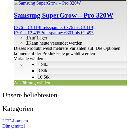
Samsung SuperGrow – Pro 320W
€
376
–
€
3.119
Preisspanne: €376 bis €3.119
€
301
–
€
2.495
Preisspanne: €301 bis €2.495
Auf Lager
Kann heute versendet werden
Dieses Produkt weist mehrere Varianten auf. Die Optionen
können auf der Produktseite gewählt werden
Variante wählen:
1 Stk.
3 Stk.
10 Stk.
Ausführung wählen
Unsere beliebtesten
Kategorien
LED-Lampen
Düngemittel