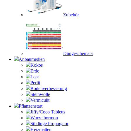
Zubehör
Düngeschemata
Anbaumedien
Kokos
Erde
Leca
Perlit
Bodenverbesserung
Steinwolle
Vermiculit
Pflanzenstart
Jiffy/Coco Tabletts
Wurzelhormon
Stiklinge Propogator
Heizmatten