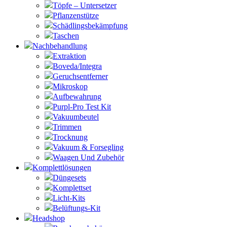
Töpfe – Untersetzer
Pflanzenstütze
Schädlingsbekämpfung
Taschen
Nachbehandlung
Extraktion
Boveda/Integra
Geruchsentferner
Mikroskop
Aufbewahrung
Purpl-Pro Test Kit
Vakuumbeutel
Trimmen
Trocknung
Vakuum & Forsegling
Waagen Und Zubehör
Komplettlösungen
Düngesets
Komplettset
Licht-Kits
Belüftungs-Kit
Headshop