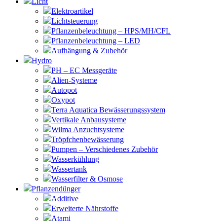
Licht
Elektroartikel
Lichtsteuerung
Pflanzenbeleuchtung – HPS/MH/CFL
Pflanzenbeleuchtung – LED
Aufhängung & Zubehör
Hydro
PH – EC Messgeräte
Alien-Systeme
Autopot
Oxypot
Terra Aquatica Bewässerungssystem
Vertikale Anbausysteme
Wilma Anzuchtsysteme
Tröpfchenbewässerung
Pumpen – Verschiedenes Zubehör
Wasserkühlung
Wassertank
Wasserfilter & Osmose
Pflanzendünger
Additive
Erweiterte Nährstoffe
Atami