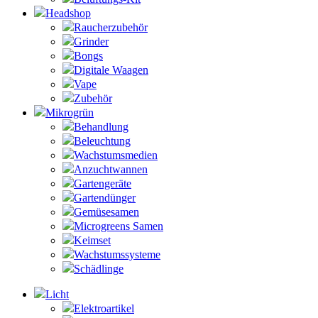
Headshop
Raucherzubehör
Grinder
Bongs
Digitale Waagen
Vape
Zubehör
Mikrogrün
Behandlung
Beleuchtung
Wachstumsmedien
Anzuchtwannen
Gartengeräte
Gartendünger
Gemüsesamen
Microgreens Samen
Keimset
Wachstumssysteme
Schädlinge
Licht
Elektroartikel