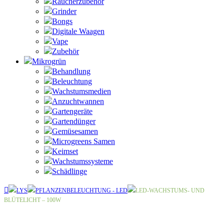
Raucherzubehör
Grinder
Bongs
Digitale Waagen
Vape
Zubehör
Mikrogrün
Behandlung
Beleuchtung
Wachstumsmedien
Anzuchtwannen
Gartengeräte
Gartendünger
Gemüsesamen
Microgreens Samen
Keimset
Wachstumssysteme
Schädlinge
LYS
PFLANZENBELEUCHTUNG - LED
LED-WACHSTUMS- UND
BLÜTELICHT – 100W