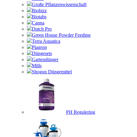
Große Pflanzenwissenschaft
Biobizz
Biotabs
Canna
Dutch Pro
Green House Powder Feeding
Terra Aquatica
Plagron
Düngesets
Gartendünger
Mills
Shogun Düngemittel
PH Regulering