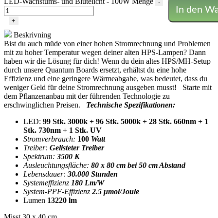
LED-Wachstums- und Blütelicht - 100W Menge
-
In den W
+
Beskrivning
Bist du auch müde von einer hohen Stromrechnung und Problemen
mit zu hoher Temperatur wegen deiner alten HPS-Lampen? Dann
haben wir die Lösung für dich! Wenn du dein altes HPS/MH-Setup
durch unsere Quantum Boards ersetzt, erhältst du eine hohe
Effizienz und eine geringere Wärmeabgabe, was bedeutet, dass du
weniger Geld für deine Stromrechnung ausgeben musst! Starte mit
dem Pflanzenanbau mit der führenden Technologie zu
erschwinglichen Preisen.
Technische Spezifikationen:
LED:
99 Stk. 3000k + 96 Stk. 5000k + 28 Stk. 660nm + 1
Stk. 730nm + 1 Stk. UV
Stromverbrauch:
100
Watt
Treiber:
Gelisteter Treiber
Spektrum:
3500 K
Ausleuchtungsfläche:
80 x 80 cm bei 50 cm Abstand
Lebensdauer:
30.000 Stunden
Systemeffizienz
180 Lm/W
System-PPF-Effizienz
2.5 μmol/Joule
Lumen
13220 lm
Misst 30 x 40 cm