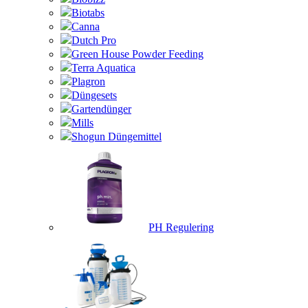
Biotabs
Canna
Dutch Pro
Green House Powder Feeding
Terra Aquatica
Plagron
Düngesets
Gartendünger
Mills
Shogun Düngemittel
PH Regulering