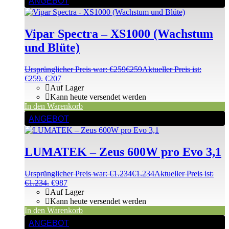
ANGEBOT
Vipar Spectra – XS1000 (Wachstum
und Blüte)
Ursprünglicher Preis war: €259
€
259
Aktueller Preis ist:
€259.
€
207
Auf Lager
Kann heute versendet werden
In den Warenkorb
ANGEBOT
LUMATEK – Zeus 600W pro Evo 3,1
Ursprünglicher Preis war: €1.234
€
1.234
Aktueller Preis ist:
€1.234.
€
987
Auf Lager
Kann heute versendet werden
In den Warenkorb
ANGEBOT