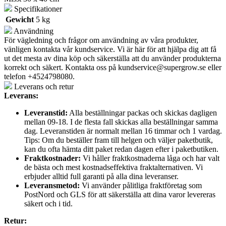
Specifikationer
Gewicht
5 kg
Användning
För vägledning och frågor om användning av våra produkter,
vänligen kontakta vår kundservice. Vi är här för att hjälpa dig att få
ut det mesta av dina köp och säkerställa att du använder produkterna
korrekt och säkert. Kontakta oss på
kundservice@supergrow.se
eller
telefon +4524798080.
Leverans och retur
Leverans:
Leveranstid:
Alla beställningar packas och skickas dagligen
mellan 09-18. I de flesta fall skickas alla beställningar samma
dag. Leveranstiden är normalt mellan 16 timmar och 1 vardag.
Tips: Om du beställer fram till helgen och väljer paketbutik,
kan du ofta hämta ditt paket redan dagen efter i paketbutiken.
Fraktkostnader:
Vi håller fraktkostnaderna låga och har valt
de bästa och mest kostnadseffektiva fraktalternativen. Vi
erbjuder alltid full garanti på alla dina leveranser.
Leveransmetod:
Vi använder pålitliga fraktföretag som
PostNord och GLS för att säkerställa att dina varor levereras
säkert och i tid.
Retur: