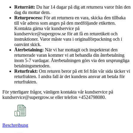
Returrätt:
Du har 14 dagar på dig att returnera varor från den
dag du mottar dem.
Returprocess:
För att returnera en vara, skicka den tillbaka
till vår adress som anges på den medföljande etiketten.
Kontakta gärna vår kundservice på
kundservice@supergrow.se för att få en returetikett och
instruktioner. Varor måste vara i originalförpackning och i
oanvänt skick.
Återbetalning:
När vi har mottagit och inspekterat den
returnerade varan kommer vi att behandla din återbetalning
inom 5-7 vardagar. Återbetalningen görs via den ursprungliga
betalningsmetoden.
Returfrakt:
Om returen beror på ett fel från vår sida täcker vi
returfrakten. I andra fall är det kundens ansvar att betala för
returfrakten.
För ytterligare frågor, vänligen kontakta vår kundservice på
kundservice@supergrow.se eller telefon +4524798080.
Beschreibung