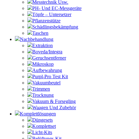
Messtechnik Usw.
PH- Und EC-Messgeräte
Töpfe – Untersetzer
Pflanzenstütze
Schädlingsbekämpfung
Taschen
Nachbehandlung
Extraktion
Boveda/Integra
Geruchsentferner
Mikroskop
Aufbewahrung
Purpl-Pro Test Kit
Vakuumbeutel
Trimmen
Trocknung
Vakuum & Forsegling
Waagen Und Zubehör
Komplettlösungen
Düngesets
Komplettset
Licht-Kits
Belüftungs-Kit