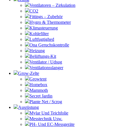
Ventilatoren – Zirkulation
CO2
Fittings – Zubehör
Hygro & Thermometer
Klimasteuerung
Kohlefilter
Luftfugtighed
Ona Geruchskontrolle
Heizung
Belüftungs-Kit
Ventilator / Udsug
Ventilationsslanger
Grow-Zelte
Growtent
Homebox
Mammoth
Secret Jardin
Plante Net / Scrog
Ausrüstung
Mylar Und Teichfolie
Messtechnik Usw.
PH- Und EC-Messgeräte