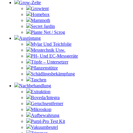
Grow-Zelte
Growtent
Homebox
Mammoth
Secret Jardin
Plante Net / Scrog
Ausrüstung
Mylar Und Teichfolie
Messtechnik Usw.
PH- Und EC-Messgeräte
Töpfe – Untersetzer
Pflanzenstütze
Schädlingsbekämpfung
Taschen
Nachbehandlung
Extraktion
Boveda/Integra
Geruchsentferner
Mikroskop
Aufbewahrung
Purpl-Pro Test Kit
Vakuumbeutel