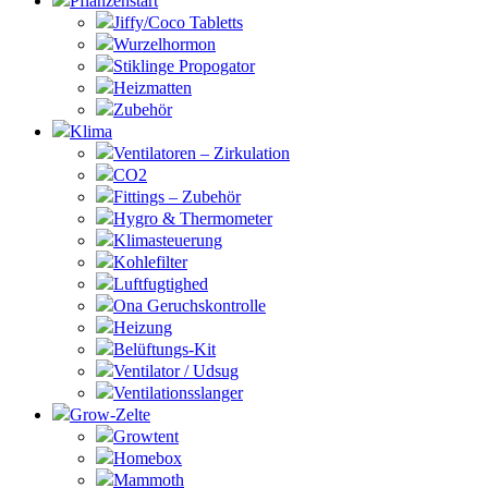
Pflanzenstart
Jiffy/Coco Tabletts
Wurzelhormon
Stiklinge Propogator
Heizmatten
Zubehör
Klima
Ventilatoren – Zirkulation
CO2
Fittings – Zubehör
Hygro & Thermometer
Klimasteuerung
Kohlefilter
Luftfugtighed
Ona Geruchskontrolle
Heizung
Belüftungs-Kit
Ventilator / Udsug
Ventilationsslanger
Grow-Zelte
Growtent
Homebox
Mammoth