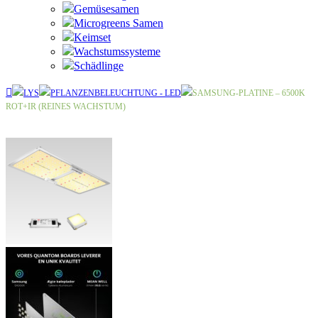
Gemüsesamen
Microgreens Samen
Keimset
Wachstumssysteme
Schädlinge
LYS
PFLANZENBELEUCHTUNG - LED
SAMSUNG-PLATINE – 6500K
ROT+IR (REINES WACHSTUM)