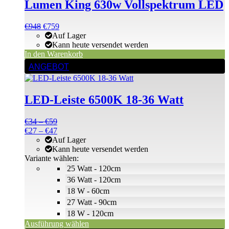
Lumen King 630w Vollspektrum LED
Ursprünglicher
Aktueller
€
948
€
759
Preis
Preis
Auf Lager
war:
ist:
Kann heute versendet werden
€948
€948.
In den Warenkorb
Dieses
ANGEBOT
Produkt
weist
mehrere
LED-Leiste 6500K 18-36 Watt
Varianten
auf.
Die
Preisspanne:
€
34
–
€
59
Optionen
€34
Preisspanne:
€
27
–
€
47
können
bis
€27
Auf Lager
auf
€59
bis
Kann heute versendet werden
der
€47
Variante wählen:
Produktseite
25 Watt - 120cm
gewählt
36 Watt - 120cm
werden
18 W - 60cm
27 Watt - 90cm
18 W - 120cm
Ausführung wählen