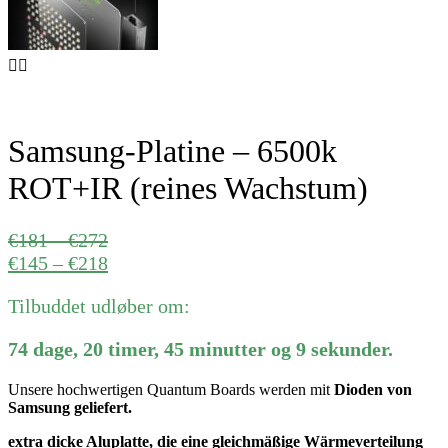
Samsung-Platine – 6500k
ROT+IR (reines Wachstum)
Preisspanne:
€
181
–
€
272
€181
Preisspanne:
€
145
–
€
218
bis
€145
Tilbuddet udløber om:
€272
bis
€218
74
dage
,
20
timer
,
45
minutter
og
9
sekunder
.
Unsere hochwertigen Quantum Boards werden mit
Dioden von
Samsung geliefert.
extra dicke Aluplatte, die eine gleichmäßige Wärmeverteilung