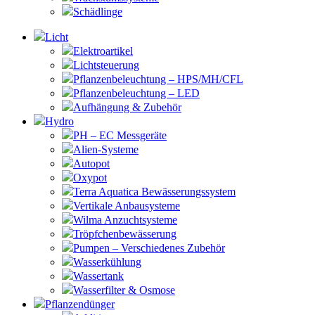
Schädlinge
Licht
Elektroartikel
Lichtsteuerung
Pflanzenbeleuchtung – HPS/MH/CFL
Pflanzenbeleuchtung – LED
Aufhängung & Zubehör
Hydro
PH – EC Messgeräte
Alien-Systeme
Autopot
Oxypot
Terra Aquatica Bewässerungssystem
Vertikale Anbausysteme
Wilma Anzuchtsysteme
Tröpfchenbewässerung
Pumpen – Verschiedenes Zubehör
Wasserkühlung
Wassertank
Wasserfilter & Osmose
Pflanzendünger