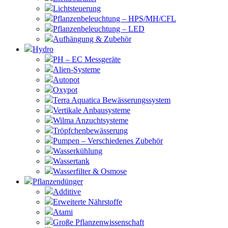
Lichtsteuerung
Pflanzenbeleuchtung – HPS/MH/CFL
Pflanzenbeleuchtung – LED
Aufhängung & Zubehör
Hydro
PH – EC Messgeräte
Alien-Systeme
Autopot
Oxypot
Terra Aquatica Bewässerungssystem
Vertikale Anbausysteme
Wilma Anzuchtsysteme
Tröpfchenbewässerung
Pumpen – Verschiedenes Zubehör
Wasserkühlung
Wassertank
Wasserfilter & Osmose
Pflanzendünger
Additive
Erweiterte Nährstoffe
Atami
Große Pflanzenwissenschaft