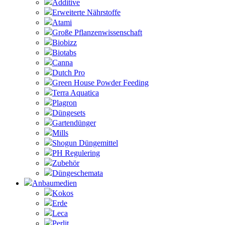
Additive
Erweiterte Nährstoffe
Atami
Große Pflanzenwissenschaft
Biobizz
Biotabs
Canna
Dutch Pro
Green House Powder Feeding
Terra Aquatica
Plagron
Düngesets
Gartendünger
Mills
Shogun Düngemittel
PH Regulering
Zubehör
Düngeschemata
Anbaumedien
Kokos
Erde
Leca
Perlit