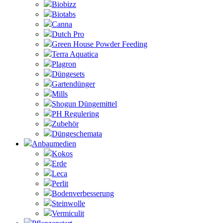
Biobizz
Biotabs
Canna
Dutch Pro
Green House Powder Feeding
Terra Aquatica
Plagron
Düngesets
Gartendünger
Mills
Shogun Düngemittel
PH Regulering
Zubehör
Düngeschemata
Anbaumedien
Kokos
Erde
Leca
Perlit
Bodenverbesserung
Steinwolle
Vermiculit