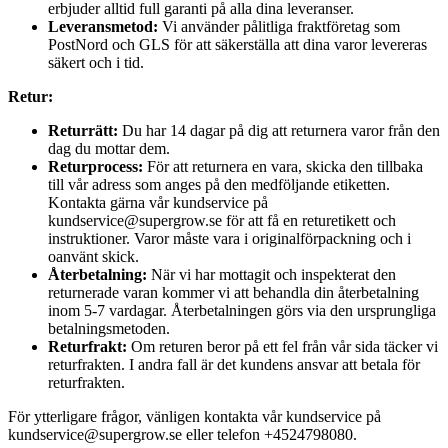
erbjuder alltid full garanti på alla dina leveranser.
Leveransmetod:
Vi använder pålitliga fraktföretag som
PostNord och GLS för att säkerställa att dina varor levereras
säkert och i tid.
Retur:
Returrätt:
Du har 14 dagar på dig att returnera varor från den
dag du mottar dem.
Returprocess:
För att returnera en vara, skicka den tillbaka
till vår adress som anges på den medföljande etiketten.
Kontakta gärna vår kundservice på
kundservice@supergrow.se för att få en returetikett och
instruktioner. Varor måste vara i originalförpackning och i
oanvänt skick.
Återbetalning:
När vi har mottagit och inspekterat den
returnerade varan kommer vi att behandla din återbetalning
inom 5-7 vardagar. Återbetalningen görs via den ursprungliga
betalningsmetoden.
Returfrakt:
Om returen beror på ett fel från vår sida täcker vi
returfrakten. I andra fall är det kundens ansvar att betala för
returfrakten.
För ytterligare frågor, vänligen kontakta vår kundservice på
kundservice@supergrow.se eller telefon +4524798080.