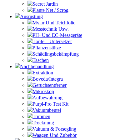
Secret Jardin
Plante Net / Scrog
Ausrüstung
Mylar Und Teichfolie
Messtechnik Usw.
PH- Und EC-Messgeräte
Töpfe – Untersetzer
Pflanzenstütze
Schädlingsbekämpfung
Taschen
Nachbehandlung
Extraktion
Boveda/Integra
Geruchsentferner
Mikroskop
Aufbewahrung
Purpl-Pro Test Kit
Vakuumbeutel
Trimmen
Trocknung
Vakuum & Forsegling
Waagen Und Zubehör