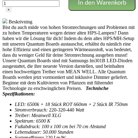
In den Warenkorb
Platine
-
+
6500k
ROT+IR
Beskrivning
(reines
Bist du auch müde von hohen Stromrechnungen und Problemen mit
Wachstum)
zu hohen Temperaturen wegen deiner alten HPS-Lampen? Dann
Menge
haben wir die Lösung für dich! Indem du dein altes HPS/MH-Setup
mit unseren Quantum Boards austauschst, erhältst du nämlich eine
hohe Effizienz und einen geringeren Wärmeausstoß, was bedeutet,
dass du weniger Geld für deine Stromrechnung ausgeben musst!
Unsere Quantum Boards sind mit Samsungs lm301B LED-Dioden
ausgestattet, die ihre neueste Version darstellen, und beinhalten
einen hochwertigen Treiber von MEAN WELL. Alle Quantum
Boards werden jetzt vormontiert und inklusive Dimmer geliefert.
Beginne mit dem Kultivieren von Pflanzen mit führender
Technologie zu erschwinglichen Preisen.
Technische
Spezifikationen:
LED: 6500k + 18 Stück ROT 660nm + 2 Stück IR 750nm
Stromverbrauch:
220-320-440
Watt
Treiber: Meanwell XLG
Spektrum: 6500 K
Fußabdruck: 100 x 100 cm bei 70 cm Abstand
Lebensdauer: 50.000 Stunden
Systemeffizienz 220 Lm/W