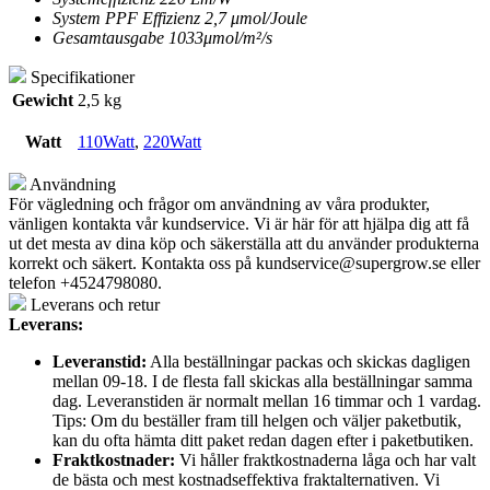
System PPF Effizienz 2,7 μmol/Joule
Gesamtausgabe 1033μmol/m²/s
Specifikationer
Gewicht
2,5 kg
Watt
110Watt
,
220Watt
Användning
För vägledning och frågor om användning av våra produkter,
vänligen kontakta vår kundservice. Vi är här för att hjälpa dig att få
ut det mesta av dina köp och säkerställa att du använder produkterna
korrekt och säkert. Kontakta oss på
kundservice@supergrow.se
eller
telefon +4524798080.
Leverans och retur
Leverans:
Leveranstid:
Alla beställningar packas och skickas dagligen
mellan 09-18. I de flesta fall skickas alla beställningar samma
dag. Leveranstiden är normalt mellan 16 timmar och 1 vardag.
Tips: Om du beställer fram till helgen och väljer paketbutik,
kan du ofta hämta ditt paket redan dagen efter i paketbutiken.
Fraktkostnader:
Vi håller fraktkostnaderna låga och har valt
de bästa och mest kostnadseffektiva fraktalternativen. Vi