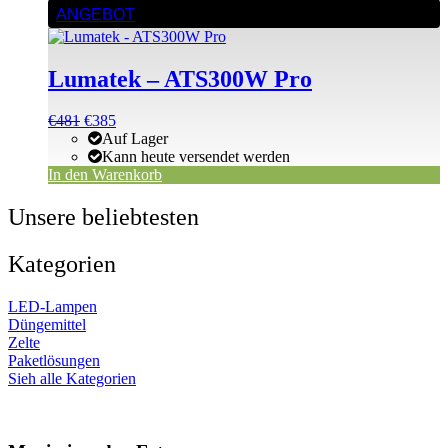
ANGEBOT
Lumatek – ATS300W Pro
Ursprünglicher
Aktueller
€
481
€
385
Preis
Preis
Auf Lager
war:
ist:
Kann heute versendet werden
€481
€481.
In den Warenkorb
Unsere beliebtesten
Kategorien
LED-Lampen
Düngemittel
Zelte
Paketlösungen
Sieh alle Kategorien