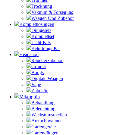
Trimmen
Trocknung
Vakuum & Forsegling
Waagen Und Zubehör
Komplettlösungen
Düngesets
Komplettset
Licht-Kits
Belüftungs-Kit
Headshop
Raucherzubehör
Grinder
Bongs
Digitale Waagen
Vape
Zubehör
Mikrogrün
Behandlung
Beleuchtung
Wachstumsmedien
Anzuchtwannen
Gartengeräte
Gartendünger