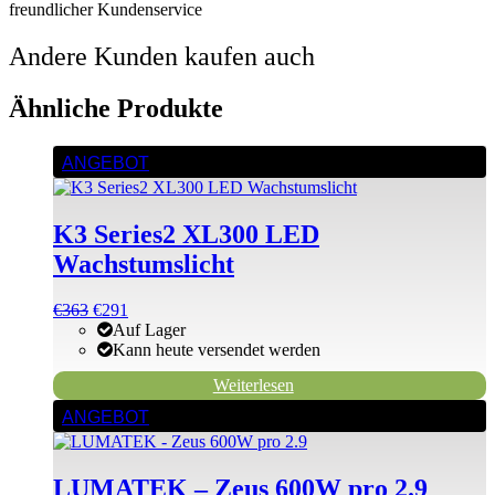
freundlicher Kundenservice
Andere Kunden kaufen auch
Ähnliche Produkte
ANGEBOT
K3 Series2 XL300 LED
Wachstumslicht
Ursprünglicher
Aktueller
€
363
€
291
Preis
Preis
Auf Lager
war:
ist:
Kann heute versendet werden
€688
€363.
Weiterlesen
ANGEBOT
LUMATEK – Zeus 600W pro 2.9