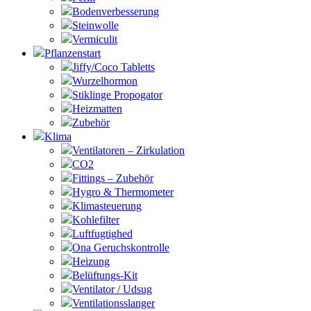
Bodenverbesserung
Steinwolle
Vermiculit
Pflanzenstart
Jiffy/Coco Tabletts
Wurzelhormon
Stiklinge Propogator
Heizmatten
Zubehör
Klima
Ventilatoren – Zirkulation
CO2
Fittings – Zubehör
Hygro & Thermometer
Klimasteuerung
Kohlefilter
Luftfugtighed
Ona Geruchskontrolle
Heizung
Belüftungs-Kit
Ventilator / Udsug
Ventilationsslanger