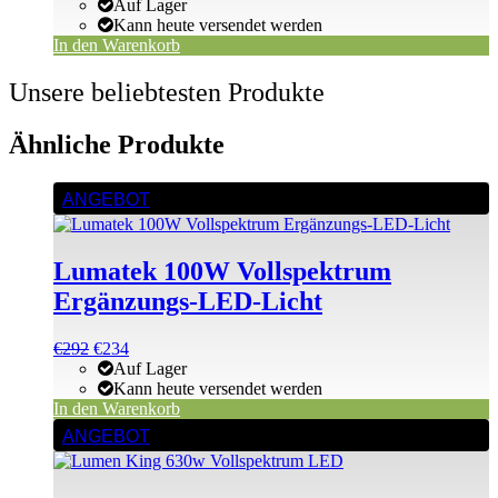
Preis
Preis
Auf Lager
war:
ist:
Kann heute versendet werden
€1.949
€1.949.
In den Warenkorb
Unsere beliebtesten Produkte
Ähnliche Produkte
ANGEBOT
Lumatek 100W Vollspektrum
Ergänzungs-LED-Licht
Ursprünglicher
Aktueller
€
292
€
234
Preis
Preis
Auf Lager
war:
ist:
Kann heute versendet werden
€292
€292.
In den Warenkorb
ANGEBOT