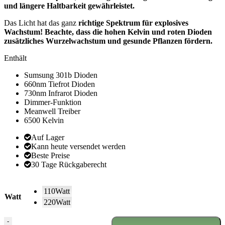
und längere Haltbarkeit gewährleistet.
Das Licht hat das ganz
richtige Spektrum für explosives
Wachstum! Beachte, dass die hohen Kelvin und roten Dioden
zusätzliches Wurzelwachstum und gesunde Pflanzen fördern.
Enthält
Sumsung 301b Dioden
660nm Tiefrot Dioden
730nm Infrarot Dioden
Dimmer-Funktion
Meanwell Treiber
6500 Kelvin
Auf Lager
Kann heute versendet werden
Beste Preise
30 Tage Rückgaberecht
110Watt
Watt
220Watt
Samsung-
-