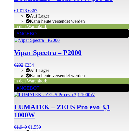
Ursprünglicher
Aktueller
€
1.078
€
863
Preis
Preis
Auf Lager
war:
ist:
Kann heute versendet werden
€1.196
€1.078.
In den Warenkorb
ANGEBOT
Vipar Spectra – P2000
Ursprünglicher
Aktueller
€
292
€
234
Preis
Preis
Auf Lager
war:
ist:
Kann heute versendet werden
€292
€292.
In den Warenkorb
ANGEBOT
LUMATEK – ZEUS Pro evo 3,1
1000W
Ursprünglicher
Aktueller
€
1.949
€
1.559