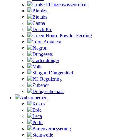
Große Pflanzenwissenschaft
Biobizz
Biotabs
Canna
Dutch Pro
Green House Powder Feeding
Terra Aquatica
Plagron
Düngesets
Gartendünger
Mills
Shogun Düngemittel
PH Regulering
Zubehör
Düngeschemata
Anbaumedien
Kokos
Erde
Leca
Perlit
Bodenverbesserung
Steinwolle