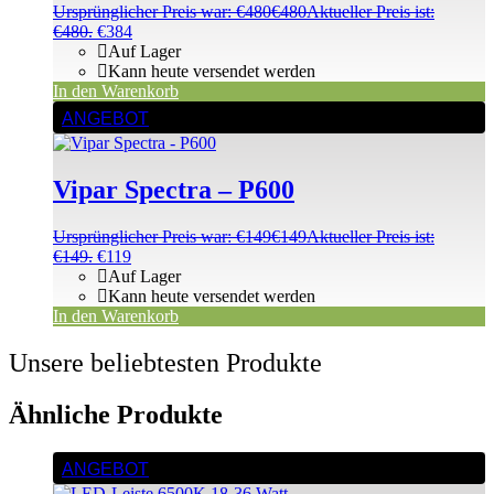
Ursprünglicher Preis war: €480
€
480
Aktueller Preis ist:
€480.
€
384
Auf Lager
Kann heute versendet werden
In den Warenkorb
ANGEBOT
Vipar Spectra – P600
Ursprünglicher Preis war: €149
€
149
Aktueller Preis ist:
€149.
€
119
Auf Lager
Kann heute versendet werden
In den Warenkorb
Unsere beliebtesten Produkte
Ähnliche Produkte
ANGEBOT