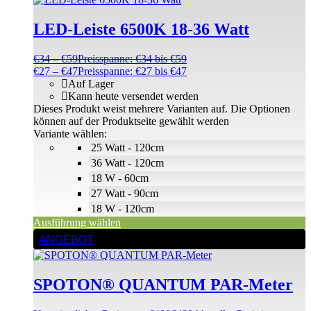
LED-Leiste 6500K 18-36 Watt
€
34
–
€
59
Preisspanne: €34 bis €59
€
27
–
€
47
Preisspanne: €27 bis €47
Auf Lager
Kann heute versendet werden
Dieses Produkt weist mehrere Varianten auf. Die Optionen
können auf der Produktseite gewählt werden
Variante wählen:
25 Watt - 120cm
36 Watt - 120cm
18 W - 60cm
27 Watt - 90cm
18 W - 120cm
Ausführung wählen
ANGEBOT
SPOTON® QUANTUM PAR-Meter