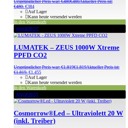
Ursprünglicher Preis war: €480
€
480
Aktueller Preis ist:
€480.
€
384
Auf Lager
Kann heute versendet werden
In den Warenkorb
ANGEBOT
LUMATEK – ZEUS 1000W Xtreme
PPFD CO2
Ursprünglicher Preis war: €1.819
€
1.819
Aktueller Preis ist:
€1.819.
€
1.455
Auf Lager
Kann heute versendet werden
In den Warenkorb
ANGEBOT
Cosmorrow®Led – Ultraviolett 20 W
(inkl. Treiber)