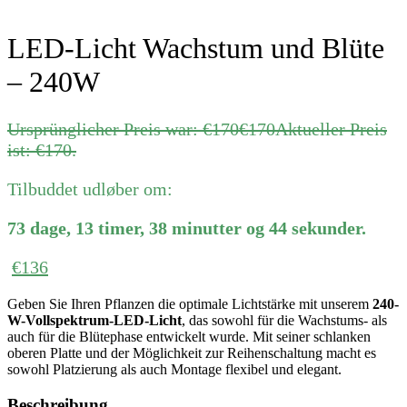
LED-Licht Wachstum und Blüte
– 240W
Ursprünglicher Preis war: €170
€
170
Aktueller Preis
ist: €170.
Tilbuddet udløber om:
73
dage
,
13
timer
,
38
minutter
og
44
sekunder
.
€
136
Geben Sie Ihren Pflanzen die optimale Lichtstärke mit unserem
240-
W-Vollspektrum-LED-Licht
, das sowohl für die Wachstums- als
auch für die Blütephase entwickelt wurde. Mit seiner schlanken
oberen Platte und der Möglichkeit zur Reihenschaltung macht es
sowohl Platzierung als auch Montage flexibel und elegant.
Beschreibung