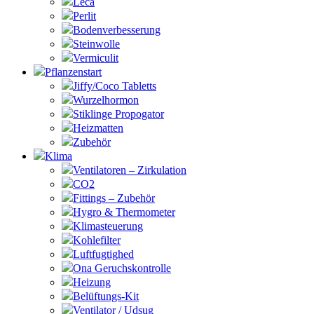
Leca
Perlit
Bodenverbesserung
Steinwolle
Vermiculit
Pflanzenstart
Jiffy/Coco Tabletts
Wurzelhormon
Stiklinge Propogator
Heizmatten
Zubehör
Klima
Ventilatoren – Zirkulation
CO2
Fittings – Zubehör
Hygro & Thermometer
Klimasteuerung
Kohlefilter
Luftfugtighed
Ona Geruchskontrolle
Heizung
Belüftungs-Kit
Ventilator / Udsug