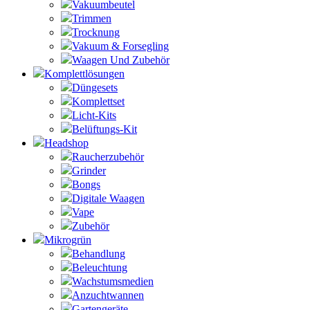
Vakuumbeutel
Trimmen
Trocknung
Vakuum & Forsegling
Waagen Und Zubehör
Komplettlösungen
Düngesets
Komplettset
Licht-Kits
Belüftungs-Kit
Headshop
Raucherzubehör
Grinder
Bongs
Digitale Waagen
Vape
Zubehör
Mikrogrün
Behandlung
Beleuchtung
Wachstumsmedien
Anzuchtwannen
Gartengeräte