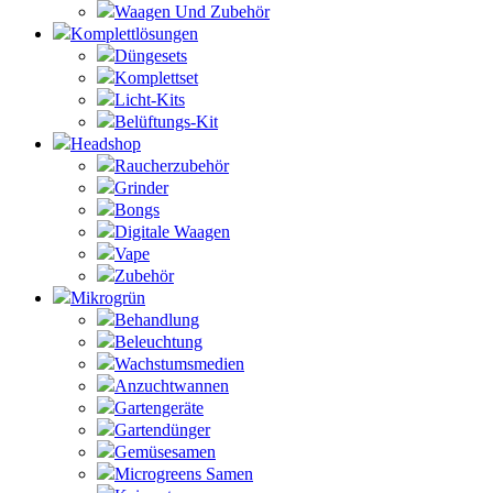
Waagen Und Zubehör
Komplettlösungen
Düngesets
Komplettset
Licht-Kits
Belüftungs-Kit
Headshop
Raucherzubehör
Grinder
Bongs
Digitale Waagen
Vape
Zubehör
Mikrogrün
Behandlung
Beleuchtung
Wachstumsmedien
Anzuchtwannen
Gartengeräte
Gartendünger
Gemüsesamen
Microgreens Samen