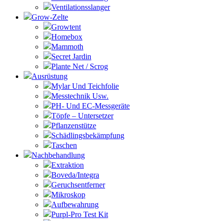
Ventilationsslanger
Grow-Zelte
Growtent
Homebox
Mammoth
Secret Jardin
Plante Net / Scrog
Ausrüstung
Mylar Und Teichfolie
Messtechnik Usw.
PH- Und EC-Messgeräte
Töpfe – Untersetzer
Pflanzenstütze
Schädlingsbekämpfung
Taschen
Nachbehandlung
Extraktion
Boveda/Integra
Geruchsentferner
Mikroskop
Aufbewahrung
Purpl-Pro Test Kit