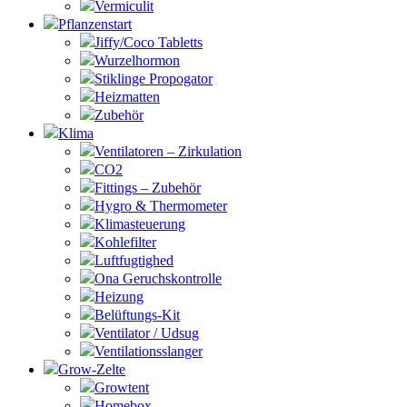
Vermiculit
Pflanzenstart
Jiffy/Coco Tabletts
Wurzelhormon
Stiklinge Propogator
Heizmatten
Zubehör
Klima
Ventilatoren – Zirkulation
CO2
Fittings – Zubehör
Hygro & Thermometer
Klimasteuerung
Kohlefilter
Luftfugtighed
Ona Geruchskontrolle
Heizung
Belüftungs-Kit
Ventilator / Udsug
Ventilationsslanger
Grow-Zelte
Growtent
Homebox