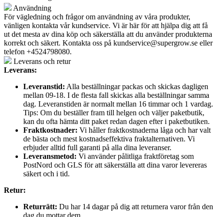
Användning
För vägledning och frågor om användning av våra produkter,
vänligen kontakta vår kundservice. Vi är här för att hjälpa dig att få
ut det mesta av dina köp och säkerställa att du använder produkterna
korrekt och säkert. Kontakta oss på
kundservice@supergrow.se
eller
telefon +4524798080.
Leverans och retur
Leverans:
Leveranstid:
Alla beställningar packas och skickas dagligen
mellan 09-18. I de flesta fall skickas alla beställningar samma
dag. Leveranstiden är normalt mellan 16 timmar och 1 vardag.
Tips: Om du beställer fram till helgen och väljer paketbutik,
kan du ofta hämta ditt paket redan dagen efter i paketbutiken.
Fraktkostnader:
Vi håller fraktkostnaderna låga och har valt
de bästa och mest kostnadseffektiva fraktalternativen. Vi
erbjuder alltid full garanti på alla dina leveranser.
Leveransmetod:
Vi använder pålitliga fraktföretag som
PostNord och GLS för att säkerställa att dina varor levereras
säkert och i tid.
Retur:
Returrätt:
Du har 14 dagar på dig att returnera varor från den
dag du mottar dem.