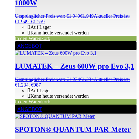
1000W
Ursprünglicher Preis war: €1.949
€
1.949
Aktueller Preis ist:
€1.949.
€
1.559
Auf Lager
Kann heute versendet werden
In den Warenkorb
ANGEBOT
LUMATEK – Zeus 600W pro Evo 3,1
Ursprünglicher Preis war: €1.234
€
1.234
Aktueller Preis ist:
€1.234.
€
987
Auf Lager
Kann heute versendet werden
In den Warenkorb
ANGEBOT
SPOTON® QUANTUM PAR-Meter