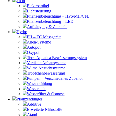
Licht
Elektroartikel
Lichtsteuerung
Pflanzenbeleuchtung – HPS/MH/CFL
Pflanzenbeleuchtung – LED
Aufhängung & Zubehör
Hydro
PH – EC Messgeräte
Alien-Systeme
Autopot
Oxypot
Terra Aquatica Bewässerungssystem
Vertikale Anbausysteme
Wilma Anzuchtsysteme
Tröpfchenbewässerung
Pumpen – Verschiedenes Zubehör
Wasserkühlung
Wassertank
Wasserfilter & Osmose
Pflanzendünger
Additive
Erweiterte Nährstoffe
Atami