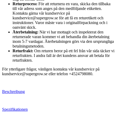
Returprocess:
För att returnera en vara, skicka den tillbaka
till vår adress som anges på den medföljande etiketten.
Kontakta gärna vår kundservice på
kundservice@supergrow.se för att få en returetikett och
instruktioner. Varor måste vara i originalförpackning och i
oanvänt skick.
Återbetalning:
När vi har mottagit och inspekterat den
returnerade varan kommer vi att behandla din återbetalning
inom 5-7 vardagar. Återbetalningen görs via den ursprungliga
betalningsmetoden.
Returfrakt:
Om returen beror på ett fel från vår sida täcker vi
returfrakten. I andra fall är det kundens ansvar att betala för
returfrakten.
För ytterligare frågor, vänligen kontakta vår kundservice på
kundservice@supergrow.se eller telefon +4524798080.
Beschreibung
Spezifikationen