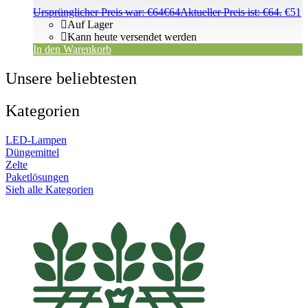
Ursprünglicher Preis war: €64
€
64
Aktueller Preis ist: €64.
€
51
Auf Lager
Kann heute versendet werden
In den Warenkorb
Unsere beliebtesten
Kategorien
LED-Lampen
Düngemittel
Zelte
Paketlösungen
Sieh alle Kategorien