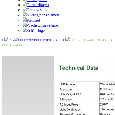
Gartendünger
Gemüsesamen
Microgreens Samen
Keimset
Wachstumssysteme
Schädlinge
LYS
PFLANZENBELEUCHTUNG - LED
LED-LICHT WACHSTUM UND
BLÜTE – 240W