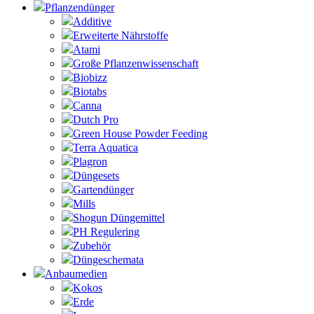
Pflanzendünger
Additive
Erweiterte Nährstoffe
Atami
Große Pflanzenwissenschaft
Biobizz
Biotabs
Canna
Dutch Pro
Green House Powder Feeding
Terra Aquatica
Plagron
Düngesets
Gartendünger
Mills
Shogun Düngemittel
PH Regulering
Zubehör
Düngeschemata
Anbaumedien
Kokos
Erde