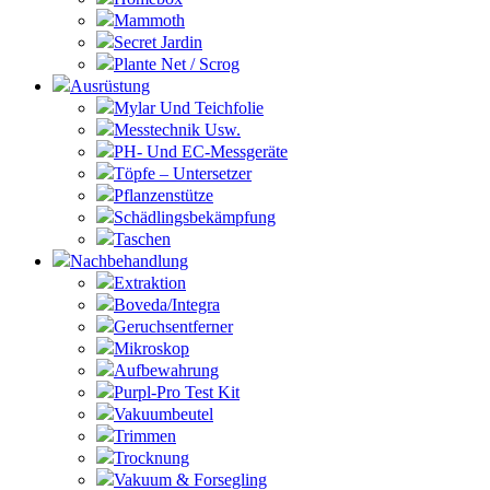
Mammoth
Secret Jardin
Plante Net / Scrog
Ausrüstung
Mylar Und Teichfolie
Messtechnik Usw.
PH- Und EC-Messgeräte
Töpfe – Untersetzer
Pflanzenstütze
Schädlingsbekämpfung
Taschen
Nachbehandlung
Extraktion
Boveda/Integra
Geruchsentferner
Mikroskop
Aufbewahrung
Purpl-Pro Test Kit
Vakuumbeutel
Trimmen
Trocknung
Vakuum & Forsegling