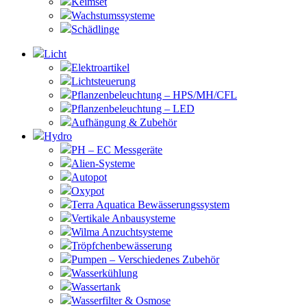
Keimset
Wachstumssysteme
Schädlinge
Licht
Elektroartikel
Lichtsteuerung
Pflanzenbeleuchtung – HPS/MH/CFL
Pflanzenbeleuchtung – LED
Aufhängung & Zubehör
Hydro
PH – EC Messgeräte
Alien-Systeme
Autopot
Oxypot
Terra Aquatica Bewässerungssystem
Vertikale Anbausysteme
Wilma Anzuchtsysteme
Tröpfchenbewässerung
Pumpen – Verschiedenes Zubehör
Wasserkühlung
Wassertank
Wasserfilter & Osmose