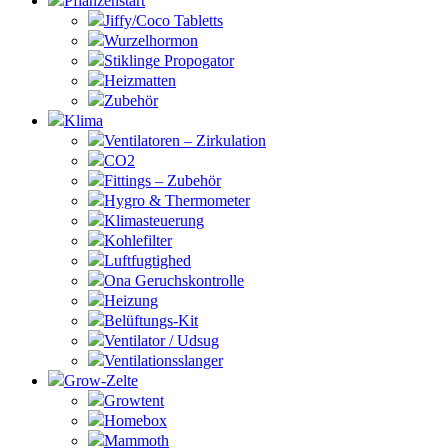
Pflanzenstart
Jiffy/Coco Tabletts
Wurzelhormon
Stiklinge Propogator
Heizmatten
Zubehör
Klima
Ventilatoren – Zirkulation
CO2
Fittings – Zubehör
Hygro & Thermometer
Klimasteuerung
Kohlefilter
Luftfugtighed
Ona Geruchskontrolle
Heizung
Belüftungs-Kit
Ventilator / Udsug
Ventilationsslanger
Grow-Zelte
Growtent
Homebox
Mammoth