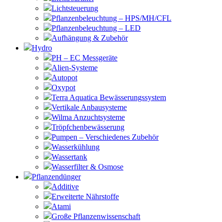
Lichtsteuerung
Pflanzenbeleuchtung – HPS/MH/CFL
Pflanzenbeleuchtung – LED
Aufhängung & Zubehör
Hydro
PH – EC Messgeräte
Alien-Systeme
Autopot
Oxypot
Terra Aquatica Bewässerungssystem
Vertikale Anbausysteme
Wilma Anzuchtsysteme
Tröpfchenbewässerung
Pumpen – Verschiedenes Zubehör
Wasserkühlung
Wassertank
Wasserfilter & Osmose
Pflanzendünger
Additive
Erweiterte Nährstoffe
Atami
Große Pflanzenwissenschaft