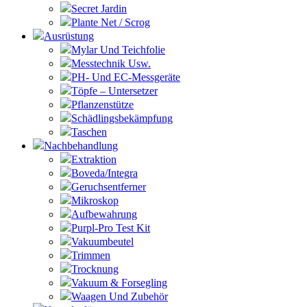
Secret Jardin
Plante Net / Scrog
Ausrüstung
Mylar Und Teichfolie
Messtechnik Usw.
PH- Und EC-Messgeräte
Töpfe – Untersetzer
Pflanzenstütze
Schädlingsbekämpfung
Taschen
Nachbehandlung
Extraktion
Boveda/Integra
Geruchsentferner
Mikroskop
Aufbewahrung
Purpl-Pro Test Kit
Vakuumbeutel
Trimmen
Trocknung
Vakuum & Forsegling
Waagen Und Zubehör