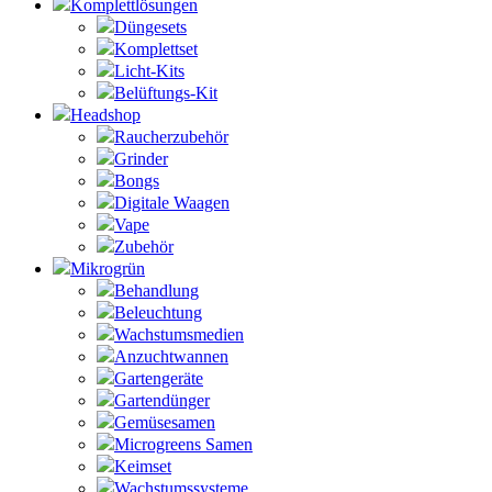
Komplettlösungen
Düngesets
Komplettset
Licht-Kits
Belüftungs-Kit
Headshop
Raucherzubehör
Grinder
Bongs
Digitale Waagen
Vape
Zubehör
Mikrogrün
Behandlung
Beleuchtung
Wachstumsmedien
Anzuchtwannen
Gartengeräte
Gartendünger
Gemüsesamen
Microgreens Samen
Keimset
Wachstumssysteme