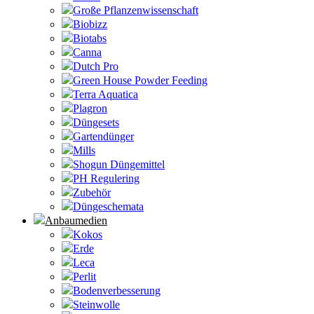
Große Pflanzenwissenschaft
Biobizz
Biotabs
Canna
Dutch Pro
Green House Powder Feeding
Terra Aquatica
Plagron
Düngesets
Gartendünger
Mills
Shogun Düngemittel
PH Regulering
Zubehör
Düngeschemata
Anbaumedien
Kokos
Erde
Leca
Perlit
Bodenverbesserung
Steinwolle