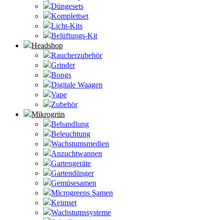
Düngesets
Komplettset
Licht-Kits
Belüftungs-Kit
Headshop
Raucherzubehör
Grinder
Bongs
Digitale Waagen
Vape
Zubehör
Mikrogrün
Behandlung
Beleuchtung
Wachstumsmedien
Anzuchtwannen
Gartengeräte
Gartendünger
Gemüsesamen
Microgreens Samen
Keimset
Wachstumssysteme