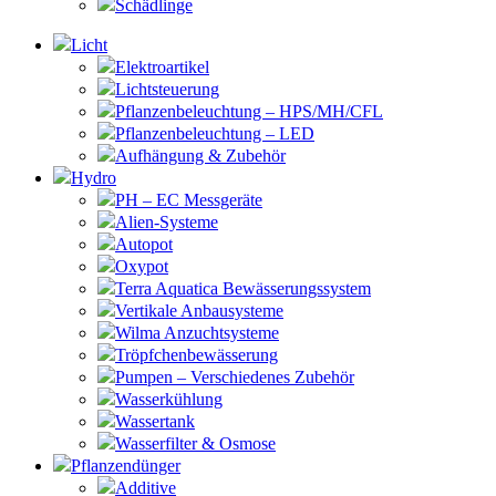
Schädlinge
Licht
Elektroartikel
Lichtsteuerung
Pflanzenbeleuchtung – HPS/MH/CFL
Pflanzenbeleuchtung – LED
Aufhängung & Zubehör
Hydro
PH – EC Messgeräte
Alien-Systeme
Autopot
Oxypot
Terra Aquatica Bewässerungssystem
Vertikale Anbausysteme
Wilma Anzuchtsysteme
Tröpfchenbewässerung
Pumpen – Verschiedenes Zubehör
Wasserkühlung
Wassertank
Wasserfilter & Osmose
Pflanzendünger
Additive