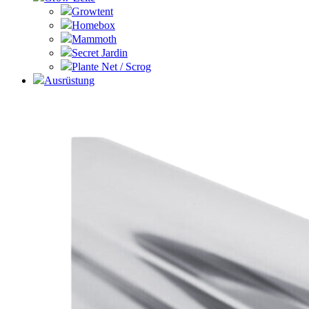
Growtent
Homebox
Mammoth
Secret Jardin
Plante Net / Scrog
Ausrüstung