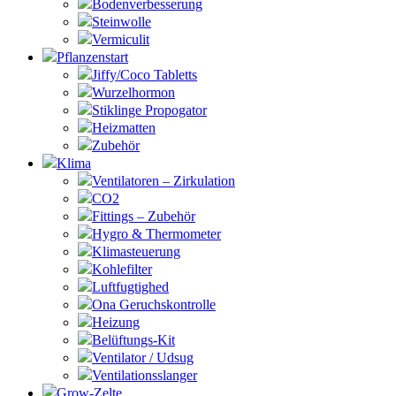
Bodenverbesserung
Steinwolle
Vermiculit
Pflanzenstart
Jiffy/Coco Tabletts
Wurzelhormon
Stiklinge Propogator
Heizmatten
Zubehör
Klima
Ventilatoren – Zirkulation
CO2
Fittings – Zubehör
Hygro & Thermometer
Klimasteuerung
Kohlefilter
Luftfugtighed
Ona Geruchskontrolle
Heizung
Belüftungs-Kit
Ventilator / Udsug
Ventilationsslanger
Grow-Zelte