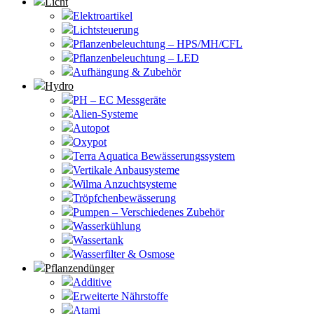
Licht
Elektroartikel
Lichtsteuerung
Pflanzenbeleuchtung – HPS/MH/CFL
Pflanzenbeleuchtung – LED
Aufhängung & Zubehör
Hydro
PH – EC Messgeräte
Alien-Systeme
Autopot
Oxypot
Terra Aquatica Bewässerungssystem
Vertikale Anbausysteme
Wilma Anzuchtsysteme
Tröpfchenbewässerung
Pumpen – Verschiedenes Zubehör
Wasserkühlung
Wassertank
Wasserfilter & Osmose
Pflanzendünger
Additive
Erweiterte Nährstoffe
Atami