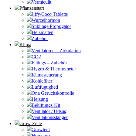
Vermiculit
Pflanzenstart
Jiffy/Coco Tabletts
Wurzelhormon
Stiklinge Propogator
Heizmatten
Zubehör
Klima
Ventilatoren – Zirkulation
CO2
Fittings – Zubehör
Hygro & Thermometer
Klimasteuerung
Kohlefilter
Luftfugtighed
Ona Geruchskontrolle
Heizung
Belüftungs-Kit
Ventilator / Udsug
Ventilationsslanger
Grow-Zelte
Growtent
Homebox