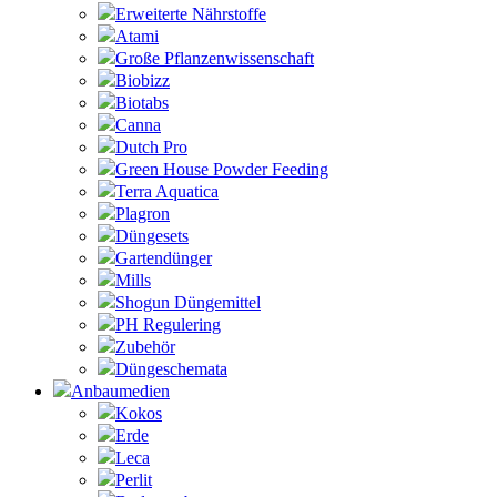
Erweiterte Nährstoffe
Atami
Große Pflanzenwissenschaft
Biobizz
Biotabs
Canna
Dutch Pro
Green House Powder Feeding
Terra Aquatica
Plagron
Düngesets
Gartendünger
Mills
Shogun Düngemittel
PH Regulering
Zubehör
Düngeschemata
Anbaumedien
Kokos
Erde
Leca
Perlit