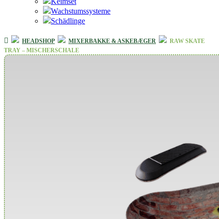
Keimset
Wachstumssysteme
Schädlinge
HEADSHOP
MIXERBAKKE & ASKEBÆGER
RAW SKATE
TRAY – MISCHERSCHALE