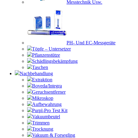
Messtechnik Usw.
PH- Und EC-Messgeräte
Töpfe – Untersetzer
Pflanzenstütze
Schädlingsbekämpfung
Taschen
Nachbehandlung
Extraktion
Boveda/Integra
Geruchsentferner
Mikroskop
Aufbewahrung
Purpl-Pro Test Kit
Vakuumbeutel
Trimmen
Trocknung
Vakuum & Forsegling