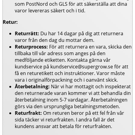
som PostNord och GLS för att säkerställa att dina
varor levereras säkert och i tid.
Retur:
Returrätt:
Du har 14 dagar på dig att returnera
varor från den dag du mottar dem.
Returprocess:
För att returnera en vara, skicka den
tillbaka till vår adress som anges på den
medföljande etiketten. Kontakta gärna vår
kundservice på kundservice@supergrow.se för att
få en returetikett och instruktioner. Varor måste
vara i originalförpackning och i oanvänt skick.
Återbetalning:
När vi har mottagit och inspekterat
den returnerade varan kommer vi att behandla din
återbetalning inom 5-7 vardagar. Återbetalningen
görs via den ursprungliga betalningsmetoden.
Returfrakt:
Om returen beror på ett fel från vår
sida täcker vi returfrakten. I andra fall är det
kundens ansvar att betala för returfrakten.