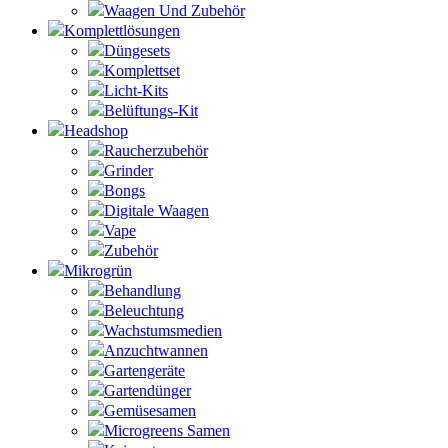
Waagen Und Zubehör
Komplettlösungen
Düngesets
Komplettset
Licht-Kits
Belüftungs-Kit
Headshop
Raucherzubehör
Grinder
Bongs
Digitale Waagen
Vape
Zubehör
Mikrogrün
Behandlung
Beleuchtung
Wachstumsmedien
Anzuchtwannen
Gartengeräte
Gartendünger
Gemüsesamen
Microgreens Samen