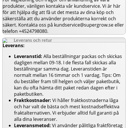
produkter, vänligen kontakta vår kundservice. Vi är här
för att hjälpa dig att få ut det mesta av dina köp och
säkerställa att du använder produkterna korrekt och
säkert. Kontakta oss på
kundservice@supergrow.se
eller
telefon +4524798080.
Leverans och retur
Leverans:
Leveranstid:
Alla beställningar packas och skickas
dagligen mellan 09-18. I de flesta fall skickas alla
beställningar samma dag. Leveranstiden är
normalt mellan 16 timmar och 1 vardag. Tips: Om
du beställer fram till helgen och väljer paketbutik,
kan du ofta hämta ditt paket redan dagen efter i
paketbutiken.
Fraktkostnader:
Vi håller fraktkostnaderna låga
och har valt de bästa och mest kostnadseffektiva
fraktalternativen. Vi erbjuder alltid full garanti på
alla dina leveranser.
Leveransmetod:
Vi använder pålitliga fraktföretag