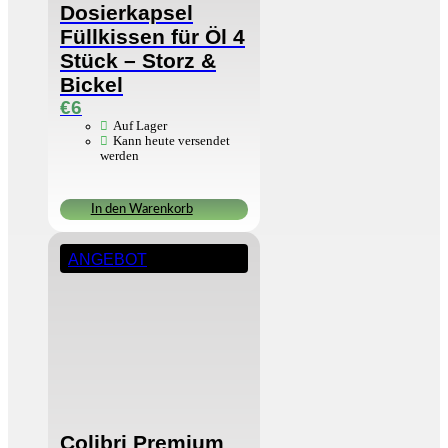
Dosierkapsel
Füllkissen für Öl 4
Stück – Storz &
Bickel
€
6
Auf Lager
Kann heute versendet
werden
In den Warenkorb
ANGEBOT
Colibri Premium