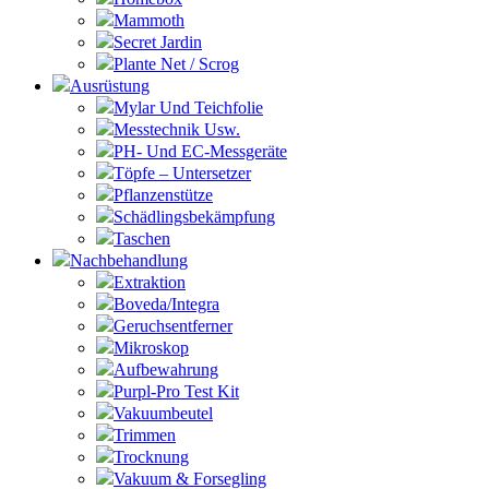
Mammoth
Secret Jardin
Plante Net / Scrog
Ausrüstung
Mylar Und Teichfolie
Messtechnik Usw.
PH- Und EC-Messgeräte
Töpfe – Untersetzer
Pflanzenstütze
Schädlingsbekämpfung
Taschen
Nachbehandlung
Extraktion
Boveda/Integra
Geruchsentferner
Mikroskop
Aufbewahrung
Purpl-Pro Test Kit
Vakuumbeutel
Trimmen
Trocknung
Vakuum & Forsegling