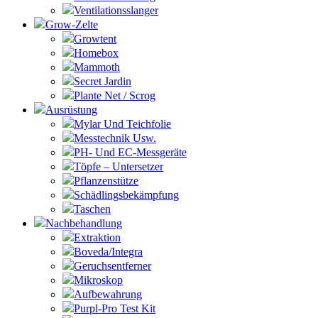
Ventilationsslanger
Grow-Zelte
Growtent
Homebox
Mammoth
Secret Jardin
Plante Net / Scrog
Ausrüstung
Mylar Und Teichfolie
Messtechnik Usw.
PH- Und EC-Messgeräte
Töpfe – Untersetzer
Pflanzenstütze
Schädlingsbekämpfung
Taschen
Nachbehandlung
Extraktion
Boveda/Integra
Geruchsentferner
Mikroskop
Aufbewahrung
Purpl-Pro Test Kit