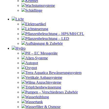
Keimset
Wachstumssysteme
Schädlinge
Licht
Elektroartikel
Lichtsteuerung
Pflanzenbeleuchtung – HPS/MH/CFL
Pflanzenbeleuchtung – LED
Aufhängung & Zubehör
Hydro
PH – EC Messgeräte
Alien-Systeme
Autopot
Oxypot
Terra Aquatica Bewässerungssystem
Vertikale Anbausysteme
Wilma Anzuchtsysteme
Tröpfchenbewässerung
Pumpen – Verschiedenes Zubehör
Wasserkühlung
Wassertank
Wasserfilter & Osmose