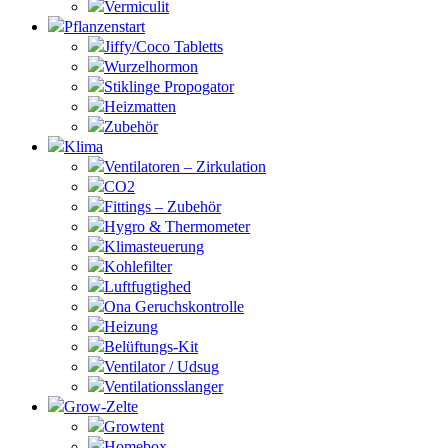
Vermiculit
Pflanzenstart
Jiffy/Coco Tabletts
Wurzelhormon
Stiklinge Propogator
Heizmatten
Zubehör
Klima
Ventilatoren – Zirkulation
CO2
Fittings – Zubehör
Hygro & Thermometer
Klimasteuerung
Kohlefilter
Luftfugtighed
Ona Geruchskontrolle
Heizung
Belüftungs-Kit
Ventilator / Udsug
Ventilationsslanger
Grow-Zelte
Growtent
Homebox