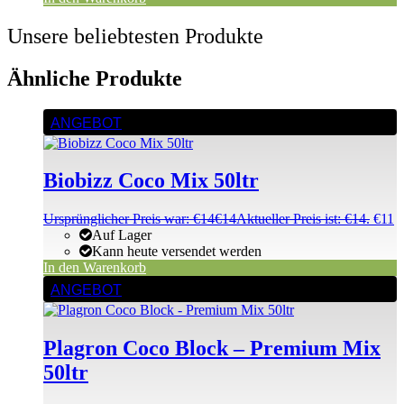
Unsere beliebtesten Produkte
Ähnliche Produkte
ANGEBOT
Biobizz Coco Mix 50ltr
Ursprünglicher Preis war: €14
€
14
Aktueller Preis ist: €14.
€
11
Auf Lager
Kann heute versendet werden
In den Warenkorb
ANGEBOT
Plagron Coco Block – Premium Mix
50ltr