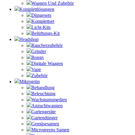
Waagen Und Zubehör
Komplettlösungen
Düngesets
Komplettset
Licht-Kits
Belüftungs-Kit
Headshop
Raucherzubehör
Grinder
Bongs
Digitale Waagen
Vape
Zubehör
Mikrogrün
Behandlung
Beleuchtung
Wachstumsmedien
Anzuchtwannen
Gartengeräte
Gartendünger
Gemüsesamen
Microgreens Samen