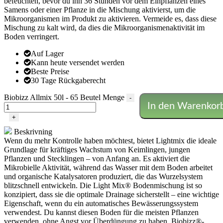
befeuchten, bevor du ihn 36 Stunden vor dem Einpflanzen eines
Samens oder einer Pflanze in die Mischung aktivierst, um die
Mikroorganismen im Produkt zu aktivieren. Vermeide es, dass diese
Mischung zu kalt wird, da dies die Mikroorganismenaktivität im
Boden verringert.
Auf Lager
Kann heute versendet werden
Beste Preise
30 Tage Rückgaberecht
Biobizz Allmix 50l - 65 Beutel Menge
-
In den Warenkor
+
Beskrivning
Wenn du mehr Kontrolle haben möchtest, bietet Lightmix die ideale
Grundlage für kräftiges Wachstum von Keimlingen, jungen
Pflanzen und Stecklingen – von Anfang an. Es aktiviert die
Mikrobielle Aktivität, während das Wasser mit dem Boden arbeitet
und organische Katalysatoren produziert, die das Wurzelsystem
blitzschnell entwickeln. Die Light Mix® Bodenmischung ist so
konzipiert, dass sie die optimale Drainage sicherstellt – eine wichtige
Eigenschaft, wenn du ein automatisches Bewässerungssystem
verwendest. Du kannst diesen Boden für die meisten Pflanzen
verwenden, ohne Angst vor Überdüngung zu haben. Biobizz®-