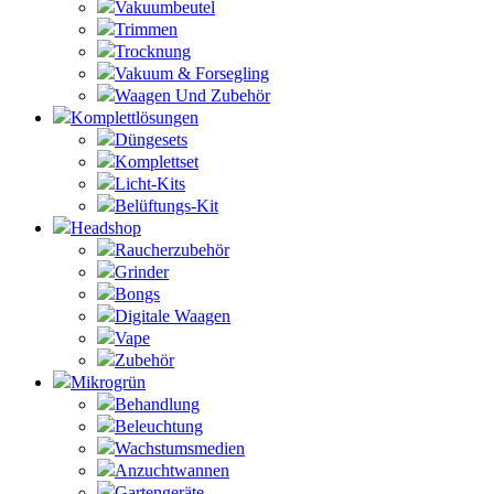
Vakuumbeutel
Trimmen
Trocknung
Vakuum & Forsegling
Waagen Und Zubehör
Komplettlösungen
Düngesets
Komplettset
Licht-Kits
Belüftungs-Kit
Headshop
Raucherzubehör
Grinder
Bongs
Digitale Waagen
Vape
Zubehör
Mikrogrün
Behandlung
Beleuchtung
Wachstumsmedien
Anzuchtwannen
Gartengeräte