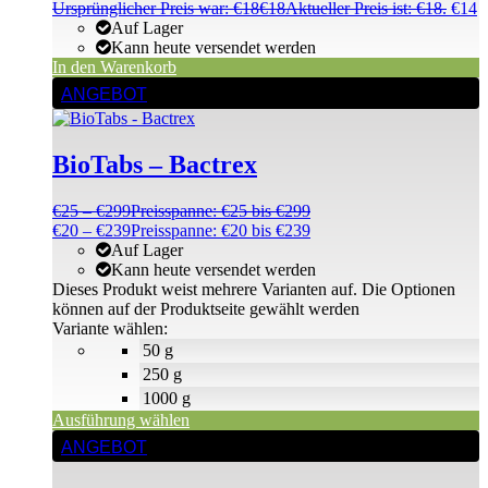
Ursprünglicher Preis war: €18
€
18
Aktueller Preis ist: €18.
€
14
Auf Lager
Kann heute versendet werden
In den Warenkorb
ANGEBOT
BioTabs – Bactrex
€
25
–
€
299
Preisspanne: €25 bis €299
€
20
–
€
239
Preisspanne: €20 bis €239
Auf Lager
Kann heute versendet werden
Dieses Produkt weist mehrere Varianten auf. Die Optionen
können auf der Produktseite gewählt werden
Variante wählen:
50 g
250 g
1000 g
Ausführung wählen
ANGEBOT