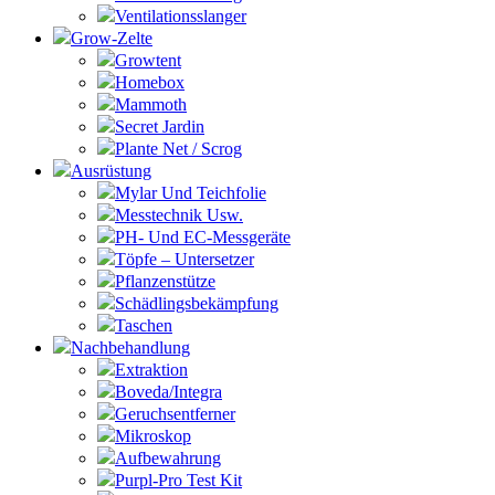
Ventilationsslanger
Grow-Zelte
Growtent
Homebox
Mammoth
Secret Jardin
Plante Net / Scrog
Ausrüstung
Mylar Und Teichfolie
Messtechnik Usw.
PH- Und EC-Messgeräte
Töpfe – Untersetzer
Pflanzenstütze
Schädlingsbekämpfung
Taschen
Nachbehandlung
Extraktion
Boveda/Integra
Geruchsentferner
Mikroskop
Aufbewahrung
Purpl-Pro Test Kit