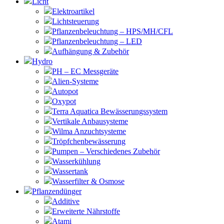
Licht
Elektroartikel
Lichtsteuerung
Pflanzenbeleuchtung – HPS/MH/CFL
Pflanzenbeleuchtung – LED
Aufhängung & Zubehör
Hydro
PH – EC Messgeräte
Alien-Systeme
Autopot
Oxypot
Terra Aquatica Bewässerungssystem
Vertikale Anbausysteme
Wilma Anzuchtsysteme
Tröpfchenbewässerung
Pumpen – Verschiedenes Zubehör
Wasserkühlung
Wassertank
Wasserfilter & Osmose
Pflanzendünger
Additive
Erweiterte Nährstoffe
Atami