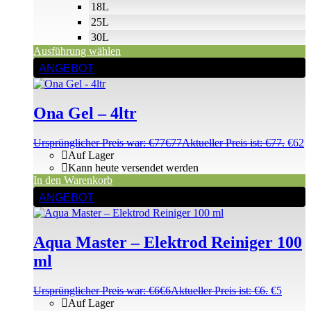
18L
25L
30L
Ausführung wählen
ANGEBOT
Ona Gel – 4ltr
Ursprünglicher Preis war: €77
€
77
Aktueller Preis ist: €77.
€
62
Auf Lager
Kann heute versendet werden
In den Warenkorb
ANGEBOT
Aqua Master – Elektrod Reiniger 100
ml
Ursprünglicher Preis war: €6
€
6
Aktueller Preis ist: €6.
€
5
Auf Lager