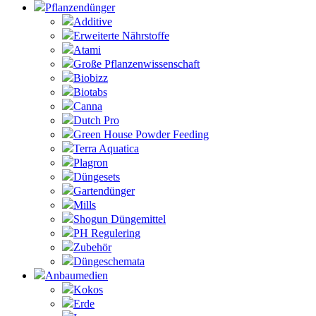
Pflanzendünger
Additive
Erweiterte Nährstoffe
Atami
Große Pflanzenwissenschaft
Biobizz
Biotabs
Canna
Dutch Pro
Green House Powder Feeding
Terra Aquatica
Plagron
Düngesets
Gartendünger
Mills
Shogun Düngemittel
PH Regulering
Zubehör
Düngeschemata
Anbaumedien
Kokos
Erde