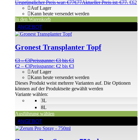
Ursprünglicher Preis war: €77
€
77
Aktueller Preis ist: €77.
€
62
Auf Lager
Kann heute versendet werden
In den Warenkorb
ANGEBOT
Gronest Transplanter Topf
€
3
–
€
3
Preisspanne: €3 bis €3
€
2
–
€
3
Preisspanne: €2 bis €3
Auf Lager
Kann heute versendet werden
Dieses Produkt weist mehrere Varianten auf. Die Optionen
können auf der Produktseite gewählt werden
Variante wählen:
3L
8L
Ausführung wählen
ANGEBOT