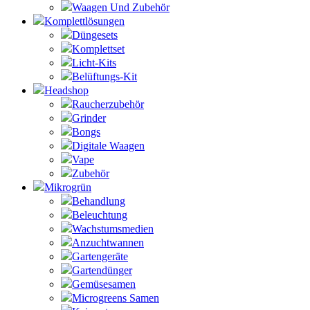
Waagen Und Zubehör
Komplettlösungen
Düngesets
Komplettset
Licht-Kits
Belüftungs-Kit
Headshop
Raucherzubehör
Grinder
Bongs
Digitale Waagen
Vape
Zubehör
Mikrogrün
Behandlung
Beleuchtung
Wachstumsmedien
Anzuchtwannen
Gartengeräte
Gartendünger
Gemüsesamen
Microgreens Samen