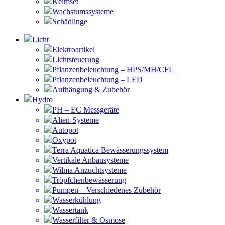
Keimset
Wachstumssysteme
Schädlinge
Licht
Elektroartikel
Lichtsteuerung
Pflanzenbeleuchtung – HPS/MH/CFL
Pflanzenbeleuchtung – LED
Aufhängung & Zubehör
Hydro
PH – EC Messgeräte
Alien-Systeme
Autopot
Oxypot
Terra Aquatica Bewässerungssystem
Vertikale Anbausysteme
Wilma Anzuchtsysteme
Tröpfchenbewässerung
Pumpen – Verschiedenes Zubehör
Wasserkühlung
Wassertank
Wasserfilter & Osmose