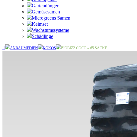
Gartendünger
Gemüsesamen
Microgreens Samen
Keimset
Wachstumssysteme
Schädlinge
ANBAUMEDIEN
KOKOS
BIOBIZZ COCO – 65 SÄCKE