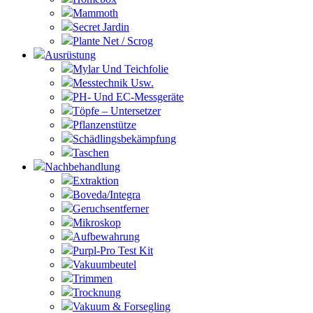
Mammoth
Secret Jardin
Plante Net / Scrog
Ausrüstung
Mylar Und Teichfolie
Messtechnik Usw.
PH- Und EC-Messgeräte
Töpfe – Untersetzer
Pflanzenstütze
Schädlingsbekämpfung
Taschen
Nachbehandlung
Extraktion
Boveda/Integra
Geruchsentferner
Mikroskop
Aufbewahrung
Purpl-Pro Test Kit
Vakuumbeutel
Trimmen
Trocknung
Vakuum & Forsegling