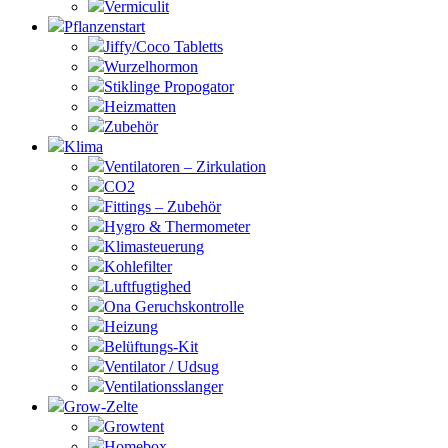
Vermiculit
Pflanzenstart
Jiffy/Coco Tabletts
Wurzelhormon
Stiklinge Propogator
Heizmatten
Zubehör
Klima
Ventilatoren – Zirkulation
CO2
Fittings – Zubehör
Hygro & Thermometer
Klimasteuerung
Kohlefilter
Luftfugtighed
Ona Geruchskontrolle
Heizung
Belüftungs-Kit
Ventilator / Udsug
Ventilationsslanger
Grow-Zelte
Growtent
Homebox