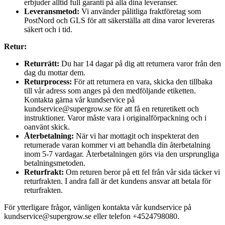
erbjuder alltid full garanti på alla dina leveranser.
Leveransmetod:
Vi använder pålitliga fraktföretag som
PostNord och GLS för att säkerställa att dina varor levereras
säkert och i tid.
Retur:
Returrätt:
Du har 14 dagar på dig att returnera varor från den
dag du mottar dem.
Returprocess:
För att returnera en vara, skicka den tillbaka
till vår adress som anges på den medföljande etiketten.
Kontakta gärna vår kundservice på
kundservice@supergrow.se för att få en returetikett och
instruktioner. Varor måste vara i originalförpackning och i
oanvänt skick.
Återbetalning:
När vi har mottagit och inspekterat den
returnerade varan kommer vi att behandla din återbetalning
inom 5-7 vardagar. Återbetalningen görs via den ursprungliga
betalningsmetoden.
Returfrakt:
Om returen beror på ett fel från vår sida täcker vi
returfrakten. I andra fall är det kundens ansvar att betala för
returfrakten.
För ytterligare frågor, vänligen kontakta vår kundservice på
kundservice@supergrow.se eller telefon +4524798080.