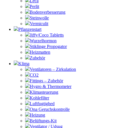
Leca
Perlit
Bodenverbesserung
Steinwolle
Vermiculit
Pflanzenstart
Jiffy/Coco Tabletts
Wurzelhormon
Stiklinge Propogator
Heizmatten
Zubehör
Klima
Ventilatoren – Zirkulation
CO2
Fittings – Zubehör
Hygro & Thermometer
Klimasteuerung
Kohlefilter
Luftfugtighed
Ona Geruchskontrolle
Heizung
Belüftungs-Kit
Ventilator / Udsug