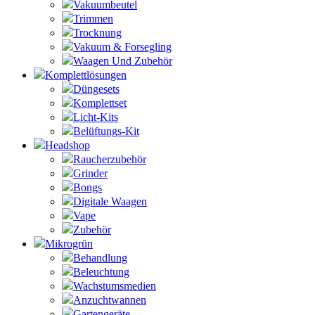
Vakuumbeutel
Trimmen
Trocknung
Vakuum & Forsegling
Waagen Und Zubehör
Komplettlösungen
Düngesets
Komplettset
Licht-Kits
Belüftungs-Kit
Headshop
Raucherzubehör
Grinder
Bongs
Digitale Waagen
Vape
Zubehör
Mikrogrün
Behandlung
Beleuchtung
Wachstumsmedien
Anzuchtwannen
Gartengeräte