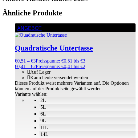
Ähnliche Produkte
ANGEBOT
Quadratische Untertasse
€
0,51
–
€
3
Preisspanne: €0,51 bis €3
€
0,41
–
€
2
Preisspanne: €0,41 bis €2
Auf Lager
Kann heute versendet werden
Dieses Produkt weist mehrere Varianten auf. Die Optionen
können auf der Produktseite gewählt werden
Variante wählen:
2L
5L
6L
9L
11L
14L