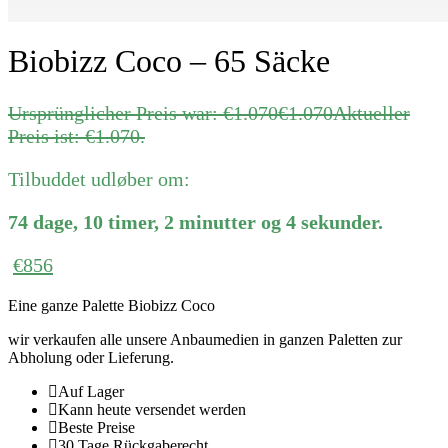
Biobizz Coco – 65 Säcke
Ursprünglicher Preis war: €1.070
€
1.070
Aktueller
Preis ist: €1.070.
Tilbuddet udløber om:
74
dage
,
10
timer
,
2
minutter
og
4
sekunder
.
€
856
Eine ganze Palette Biobizz Coco
wir verkaufen alle unsere Anbaumedien in ganzen Paletten zur
Abholung oder Lieferung.
Auf Lager
Kann heute versendet werden
Beste Preise
30 Tage Rückgaberecht