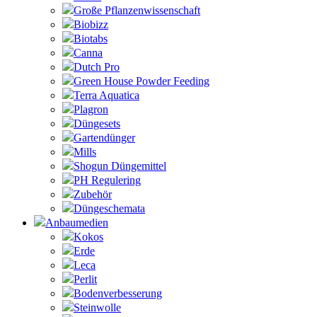
Große Pflanzenwissenschaft
Biobizz
Biotabs
Canna
Dutch Pro
Green House Powder Feeding
Terra Aquatica
Plagron
Düngesets
Gartendünger
Mills
Shogun Düngemittel
PH Regulering
Zubehör
Düngeschemata
Anbaumedien
Kokos
Erde
Leca
Perlit
Bodenverbesserung
Steinwolle